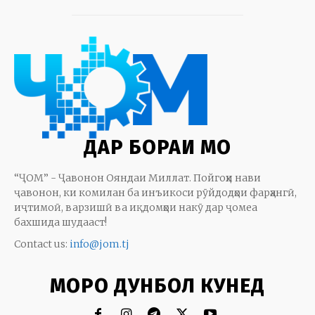
ДАР БОРАИ МО
“ҶОМ” - Ҷавонон Ояндаи Миллат. Пойгоҳи нави
ҷавонон, ки комилан ба инъикоси рӯйдодҳои фарҳангӣ,
иҷтимоӣ, варзишӣ ва иқдомҳои накӯ дар ҷомеа
бахшида шудааст!
Contact us:
info@jom.tj
МОРО ДУНБОЛ КУНЕД