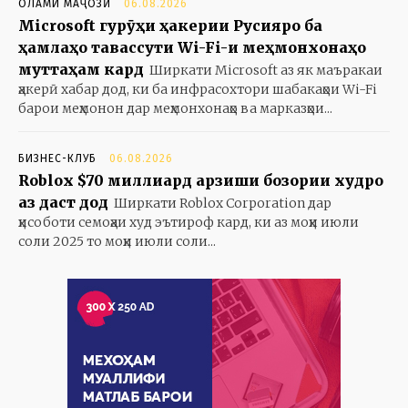
ОЛАМИ МАҶОЗӢ
06.08.2026
Microsoft гурӯҳи ҳакерии Русияро ба
ҳамлаҳо тавассути Wi-Fi-и меҳмонхонаҳо
муттаҳам кард
Ширкати Microsoft аз як маъракаи
ҳакерӣ хабар дод, ки ба инфрасохтори шабакаҳои Wi-Fi
барои меҳмонон дар меҳмонхонаҳо ва марказҳои...
БИЗНЕС-КЛУБ
06.08.2026
Roblox $70 миллиард арзиши бозории худро
аз даст дод
Ширкати Roblox Corporation дар
ҳисоботи семоҳаи худ эътироф кард, ки аз моҳи июли
соли 2025 то моҳи июли соли...