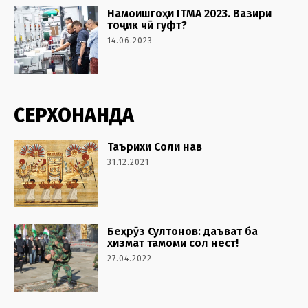
Намоишгоҳи ITMA 2023. Вазири
тоҷик чӣ гуфт?
14.06.2023
СЕРХОНАНДА
Таърихи Соли нав
31.12.2021
Беҳрӯз Султонов: даъват ба
хизмат тамоми сол нест!
27.04.2022