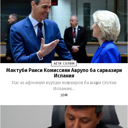
ҲАЁТИ СОЛИМ
Мактуби Раиси Комиссияи Аврупо ба сарвазири
Испания
Пас аз афзоиши вуруди муҳоҷирон ба шаҳри Сеутаи
Испания,...
JOM