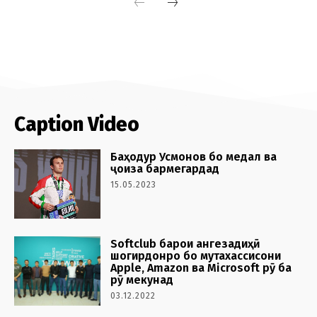
Caption Video
Баҳодур Усмонов бо медал ва
ҷоиза бармегардад
15.05.2023
Softclub барои ангезадиҳӣ
шогирдонро бо мутахассисони
Apple, Amazon ва Microsoft рӯ ба
рӯ мекунад
03.12.2022