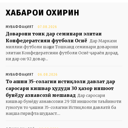
ХАБАРҲОИ ОХИРИН
МУВАФФАҚИЯТ
07.08.2026
Доварони тоҷик дар семинари элитаи
Конфедератсияи футболи Осиё
Дар Маркази
миллии футболи шаҳри Тошканд семинари доварони
элитаи Конфедератсияи футболи Осиё ҷараён дорад,
ки дар он 92 довар...
МУВАФФАҚИЯТ
06.08.2026
То ҷашни 35-солагии истиқлоли давлат дар
саросари кишвар ҳудуди 30 ҳазор иншоот
бунёду азнавсозӣ мешавад
Дар саросари
кишвар бунёду азнавсозии 29 518 иншооти таъйиноти
гуногун то ҷашни 35-солагии Истиқлоли давлатӣ ба
нақша гирифта шудааст....