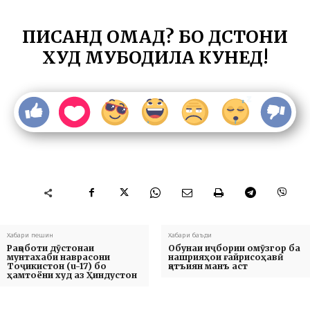
ПИСАНД ОМАД? БО ДӮСТОНИ
ХУД МУБОДИЛА КУНЕД!
Хабари пешин
Хабари баъди
Рақоботи дӯстонаи
Обунаи иҷбории омӯзгор ба
мунтахаби наврасони
нашрияҳои ғайрисоҳавӣ
Тоҷикистон (u-17) бо
қатъиян манъ аст
ҳамтоёни худ аз Ҳиндустон