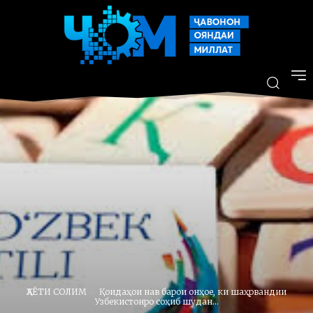
ҲАЁТИ СОЛИМ
Қоидаҳои нав барои онҳое, ки шаҳрвандии
Узбекистонро соҳиб шудан...