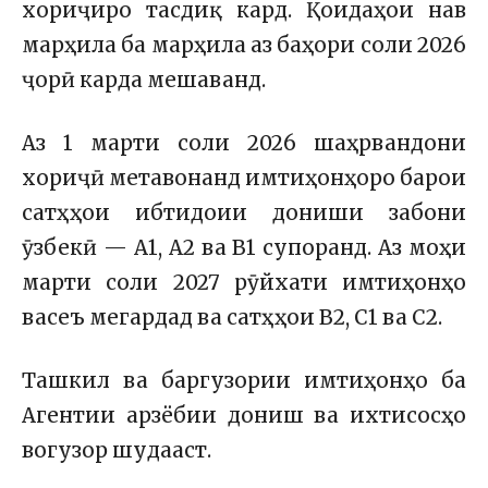
хориҷиро тасдиқ кард. Қоидаҳои нав
марҳила ба марҳила аз баҳори соли 2026
ҷорӣ карда мешаванд.
Аз 1 марти соли 2026 шаҳрвандони
хориҷӣ метавонанд имтиҳонҳоро барои
сатҳҳои ибтидоии дониши забони
ӯзбекӣ — A1, A2 ва B1 супоранд. Аз моҳи
марти соли 2027 рӯйхати имтиҳонҳо
васеъ мегардад ва сатҳҳои B2, C1 ва C2.
Ташкил ва баргузории имтиҳонҳо ба
Агентии арзёбии дониш ва ихтисосҳо
вогузор шудааст.