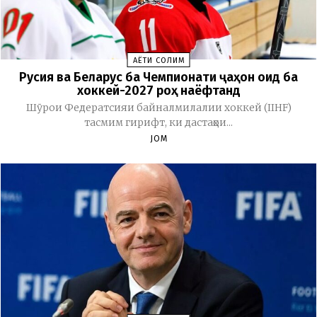
ҲАЁТИ СОЛИМ
Русия ва Беларус ба Чемпионати ҷаҳон оид ба
хоккей-2027 роҳ наёфтанд
Шӯрои Федератсияи байналмилалии хоккей (IIHF)
тасмим гирифт, ки дастаҳои...
JOM