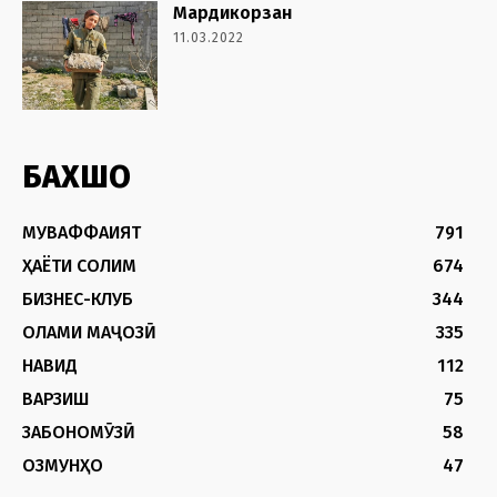
Мардикорзан
11.03.2022
БАХШҲО
МУВАФФАҚИЯТ
791
ҲАЁТИ СОЛИМ
674
БИЗНЕС-КЛУБ
344
ОЛАМИ МАҶОЗӢ
335
НАВИД
112
ВАРЗИШ
75
ЗАБОНОМӮЗӢ
58
ОЗМУНҲО
47