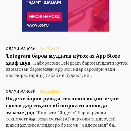
ОЛАМИ МАҶОЗӢ
04.08.2026
Telegram барои муддати кӯтоҳ аз App Store
ҳазф шуд
Паёмрасони Telegram барои муддати кӯтоҳ
аз мағозаи барномаҳои App Store дар саросари ҷаҳон
дастнорас гардид. Сабаб он будааст, ки...
ОЛАМИ МАҶОЗӢ
04.08.2026
Яндекс барои рушди технологияҳои зеҳни
сунъӣ дар соҳаи тиб ширкати алоҳида
таъсис дод
Ширкати "Яндекс" барои рушди
технологияҳои зеҳни сунъӣ (AI) дар соҳаи тандурустӣ
шахси ҳуқуқии алоҳидаеро бо номи "Яндекс мед" ба...