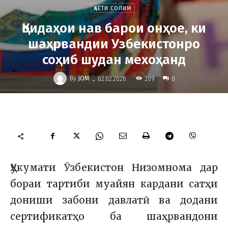
ҲАЁТИ СОЛИМ
Қоидаҳои нав барои онҳое, ки
шаҳрвандии Узбекистонро
соҳиб шудан мехоҳанд
-
By
JOM
209
02.02.2026
0
Ҳукумати Ӯзбекистон Низомнома дар
бораи тартиби муайян кардани сатҳи
дониши забони давлатӣ ва додани
сертификатҳо ба шаҳрвандони