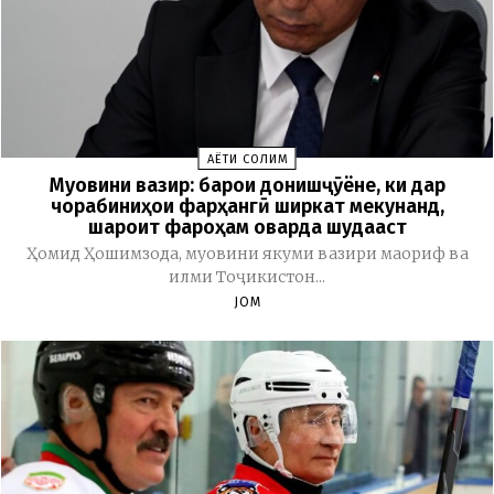
ҲАЁТИ СОЛИМ
Муовини вазир: барои донишҷӯёне, ки дар
чорабиниҳои фарҳангӣ ширкат мекунанд,
шароит фароҳам оварда шудааст
Ҳомид Ҳошимзода, муовини якуми вазири маориф ва
илми Тоҷикистон...
JOM