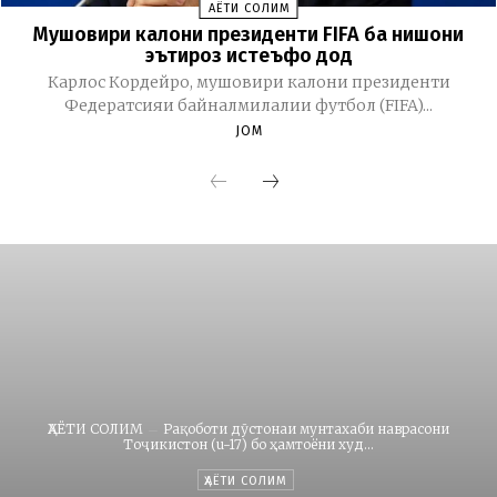
ҲАЁТИ СОЛИМ
Мушовири калони президенти FIFA ба нишони
эътироз истеъфо дод
Карлос Кордейро, мушовири калони президенти
Федератсияи байналмилалии футбол (FIFA)...
JOM