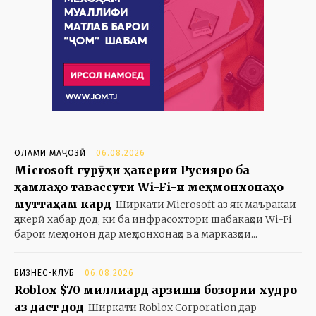
ОЛАМИ МАҶОЗӢ
06.08.2026
Microsoft гурӯҳи ҳакерии Русияро ба
ҳамлаҳо тавассути Wi-Fi-и меҳмонхонаҳо
муттаҳам кард
Ширкати Microsoft аз як маъракаи
ҳакерӣ хабар дод, ки ба инфрасохтори шабакаҳои Wi-Fi
барои меҳмонон дар меҳмонхонаҳо ва марказҳои...
БИЗНЕС-КЛУБ
06.08.2026
Roblox $70 миллиард арзиши бозории худро
аз даст дод
Ширкати Roblox Corporation дар