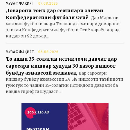
МУВАФФАҚИЯТ
07.08.2026
Доварони тоҷик дар семинари элитаи
Конфедератсияи футболи Осиё
Дар Маркази
миллии футболи шаҳри Тошканд семинари доварони
элитаи Конфедератсияи футболи Осиё ҷараён дорад,
ки дар он 92 довар...
МУВАФФАҚИЯТ
06.08.2026
То ҷашни 35-солагии истиқлоли давлат дар
саросари кишвар ҳудуди 30 ҳазор иншоот
бунёду азнавсозӣ мешавад
Дар саросари
кишвар бунёду азнавсозии 29 518 иншооти таъйиноти
гуногун то ҷашни 35-солагии Истиқлоли давлатӣ ба
нақша гирифта шудааст....