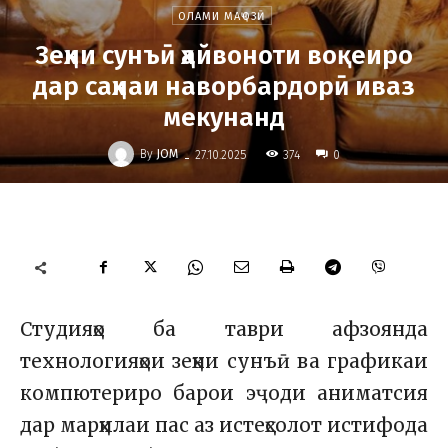
ОЛАМИ МАҶОЗӢ
Зеҳни сунъӣ ҳайвоноти воқеиро
дар саҳнаи наворбардорӣ иваз
мекунанд
-
By
JOM
374
27.10.2025
0
Студияҳо ба таври афзоянда
технологияҳои зеҳни сунъӣ ва графикаи
компютериро барои эҷоди аниматсия
дар марҳилаи пас аз истеҳсолот истифода