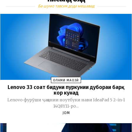
Ба шумо тавсия дода мешавад
ОЛАМИ МАҶОЗӢ
Lenovo 33 соат бидуни пуркунии дубораи барқ
кор кунад
Lenovo фурӯши ҷаҳонии ноутбуки нави IdeaPad 5 2-in-1
14Q8Y11-ро...
JOM