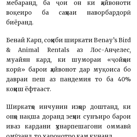
мебаранд, ба ҷои он ки ҳайвоноти
воқеиро ба саҳнаи наворбардорӣ
биёранд.
Бенай Карп, соҳиби ширкати Benay’s Bird
& Animal Rentals аз Лос-Анҷелес,
муайян кард, ки шумораи «ҷойҳои
корӣ» барои ҳайвонот дар муқоиса бо
давраи пеш аз пандемия то ба 40%
коҳиш ёфтааст.
Ширкатҳо инчунин изҳор доштанд, ки
онҳо нақша доранд зеҳни сунъиро барои
иваз кардани ҳунарпешагони оммавӣ
омӯзанд, то хароҷотро кам кунанд.