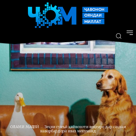
ОЛАМИ МАҶОЗӢ
Зеҳни сунъӣ ҳайвоноти воқеиро дар саҳнаи
наворбардорӣ иваз мекунанд