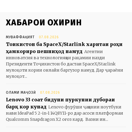
ХАБАРҲОИ ОХИРИН
МУВАФФАҚИЯТ
07.08.2026
Тоҷикистон ба SpaceX/Starlink харитаи роҳи
ҳамкориро пешниҳод намуд
Агентии
инноватсия ва технологияҳои рақамии назди
Президенти Тоҷикистон бо дастаи SpaceX/Starlink
мулоқоти кории онлайн баргузор намуд. Дар ҷараёни
мулоқот...
ОЛАМИ МАҶОЗӢ
07.08.2026
Lenovo 33 соат бидуни пуркунии дубораи
барқ кор кунад
Lenovo фурӯши ҷаҳонии ноутбуки
нави IdeaPad 5 2-in-1 14Q8Y11-ро дар асоси платформаи
Qualcomm Snapdragon X2 оғоз кард. Вазни ин...