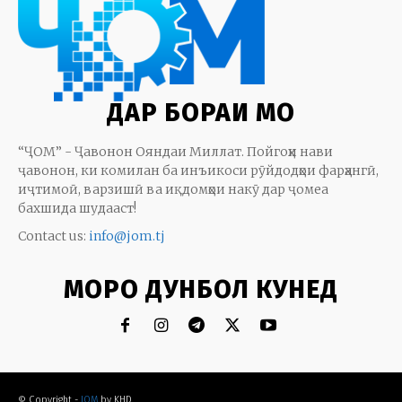
ДАР БОРАИ МО
“ҶОМ” - Ҷавонон Ояндаи Миллат. Пойгоҳи нави
ҷавонон, ки комилан ба инъикоси рӯйдодҳои фарҳангӣ,
иҷтимоӣ, варзишӣ ва иқдомҳои накӯ дар ҷомеа
бахшида шудааст!
Contact us:
info@jom.tj
МОРО ДУНБОЛ КУНЕД
© Copyright -
JOM
by KHD