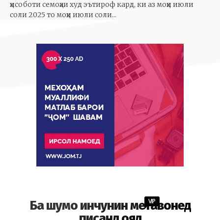
ҳисоботи семоҳаи худ эътироф кард, ки аз моҳи июли
соли 2025 то моҳи июли соли...
VIP
Ба шумо инчунин метавонед
писанд ояд