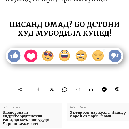
ПИСАНД ОМАД? БО ДӮСТОНИ
ХУД МУБОДИЛА КУНЕД!
Хабари пешин
Хабари баъди
Экспертизаи
Эътирозҳо дар Куала-Лумпур
зиддикоррупсионии
барои сафари Трамп
санадҳои меъёрии ҳуқуқӣ.
Чаро он муҳим аст?