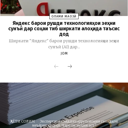
ОЛАМИ МАҶОЗӢ
Яндекс барои рушди технологияҳои зеҳни
сунъӣ дар соҳаи тиб ширкати алоҳида таъсис
дод
Ширкати "Яндекс" барои рушди технологияҳои зеҳни
сунъӣ (AI) дар...
JOM