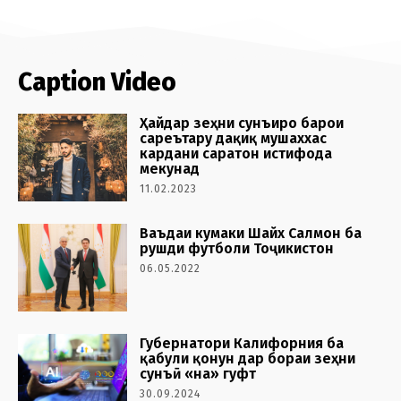
Caption Video
Ҳайдар зеҳни сунъиро барои
сареътару дақиқ мушаххас
кардани саратон истифода
мекунад
11.02.2023
Ваъдаи кумаки Шайх Салмон ба
рушди футболи Тоҷикистон
06.05.2022
Губернатори Калифорния ба
қабули қонун дар бораи зеҳни
сунъӣ «на» гуфт
30.09.2024