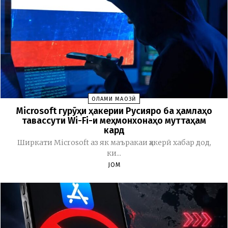
ОЛАМИ МАҶОЗӢ
Microsoft гурӯҳи ҳакерии Русияро ба ҳамлаҳо
тавассути Wi-Fi-и меҳмонхонаҳо муттаҳам
кард
Ширкати Microsoft аз як маъракаи ҳакерӣ хабар дод,
ки...
JOM