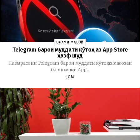
ОЛАМИ МАҶОЗӢ
Telegram барои муддати кӯтоҳ аз App Store
ҳазф шуд
Паёмрасони Telegram барои муддати кӯтоҳ аз мағозаи
барномаҳои App...
JOM