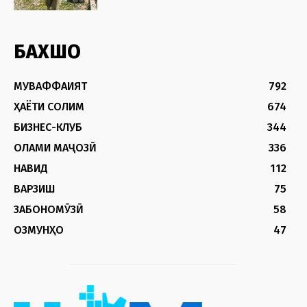
БАХШҲО
МУВАФФАҚИЯТ
792
ҲАЁТИ СОЛИМ
674
БИЗНЕС-КЛУБ
344
ОЛАМИ МАҶОЗӢ
336
НАВИД
112
ВАРЗИШ
75
ЗАБОНОМӮЗӢ
58
ОЗМУНҲО
47