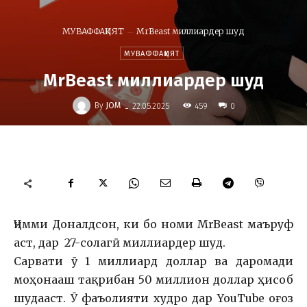
МУВАФФАҚИЯТ
MrBeast миллиардер шуд
МУВАФФАҚИЯТ
MrBeast миллиардер шуд
-
By
JOM
459
22.05.2025
0
Ҷимми Доналдсон, ки бо номи MrBeast маъруф
аст, дар 27-солагӣ миллиардер шуд.
Сарвати ӯ 1 миллиард доллар ва даромади
моҳонааш тақрибан 50 миллион доллар ҳисоб
шудааст. Ӯ фаъолияти худро дар YouTube оғоз