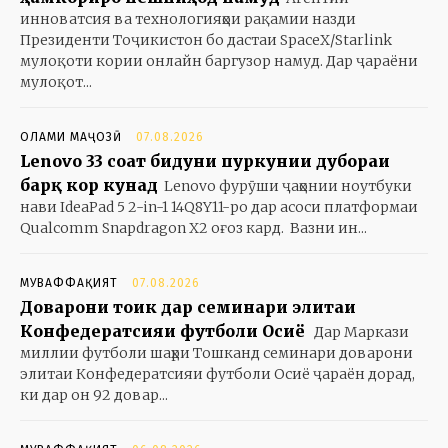
инноватсия ва технологияҳои рақамии назди
Президенти Тоҷикистон бо дастаи SpaceX/Starlink
мулоқоти кории онлайн баргузор намуд. Дар ҷараёни
мулоқот...
ОЛАМИ МАҶОЗӢ
07.08.2026
Lenovo 33 соат бидуни пуркунии дубораи
барқ кор кунад
Lenovo фурӯши ҷаҳонии ноутбуки
нави IdeaPad 5 2-in-1 14Q8Y11-ро дар асоси платформаи
Qualcomm Snapdragon X2 оғоз кард. Вазни ин...
МУВАФФАҚИЯТ
07.08.2026
Доварони тоҷик дар семинари элитаи
Конфедератсияи футболи Осиё
Дар Маркази
миллии футболи шаҳри Тошканд семинари доварони
элитаи Конфедератсияи футболи Осиё ҷараён дорад,
ки дар он 92 довар...