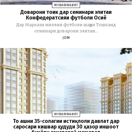
МУВАФФАҚИЯТ
Доварони тоҷик дар семинари элитаи
Конфедератсияи футболи Осиё
Дар Маркази миллии футболи шаҳри Тошканд
семинари доварони элитаи...
JOM
МУВАФФАҚИЯТ
То ҷашни 35-солагии истиқлоли давлат дар
саросари кишвар ҳудуди 30 ҳазор иншоот