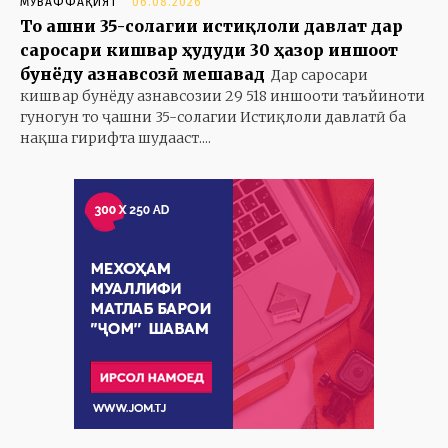
МУВАФФАҚИЯТ
06.08.2026
То ҷашни 35-солагии истиқлоли давлат дар
саросари кишвар ҳудуди 30 ҳазор иншоот
бунёду азнавсозӣ мешавад
Дар саросари
кишвар бунёду азнавсозии 29 518 иншооти таъйиноти
гуногун то ҷашни 35-солагии Истиқлоли давлатӣ ба
нақша гирифта шудааст....