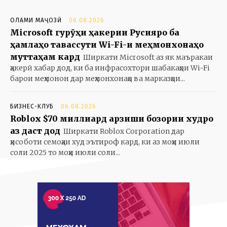
ОЛАМИ МАҶОЗӢ
06.08.2026
Microsoft гурӯҳи ҳакерии Русияро ба
ҳамлаҳо тавассути Wi-Fi-и меҳмонхонаҳо
муттаҳам кард
Ширкати Microsoft аз як маъракаи
ҳакерӣ хабар дод, ки ба инфрасохтори шабакаҳои Wi-Fi
барои меҳмонон дар меҳмонхонаҳо ва марказҳои...
БИЗНЕС-КЛУБ
06.08.2026
Roblox $70 миллиард арзиши бозории худро
аз даст дод
Ширкати Roblox Corporation дар
ҳисоботи семоҳаи худ эътироф кард, ки аз моҳи июли
соли 2025 то моҳи июли соли...