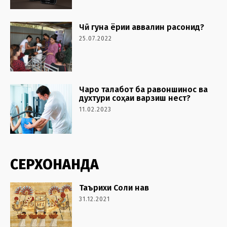
Чӣ гуна ёрии аввалин расонид?
25.07.2022
Чаро талабот ба равоншинос ва
духтури соҳаи варзиш нест?
11.02.2023
СЕРХОНАНДА
Таърихи Соли нав
31.12.2021