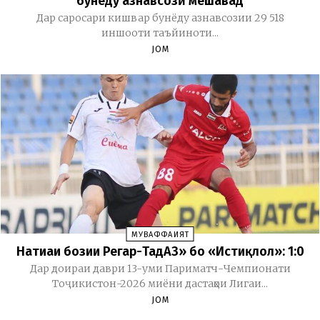
бунёду азнавсозӣ мешавад
Дар саросари кишвар бунёду азнавсозии 29 518
иншооти таъйиноти...
JOM
МУВАФФАҚИЯТ
Натиҷаи бозии Регар-ТадАЗ» бо «Истиқлол»: 1:0
Дар доираи даври 13-уми Париматч-Чемпионати
Тоҷикистон-2026 миёни дастаҳои Лигаи...
JOM