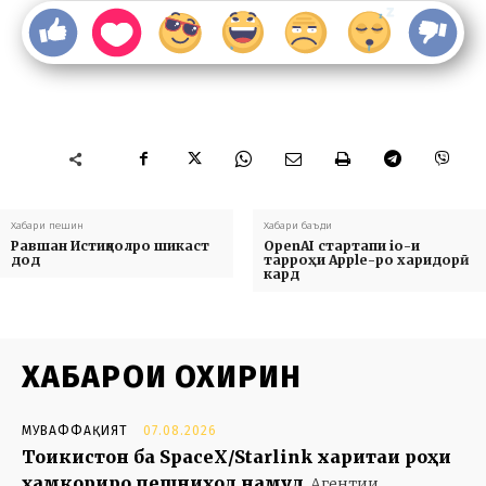
Хабари пешин
Хабари баъди
Равшан Истиқлолро шикаст
OpenAI стартапи io-и
дод
тарроҳи Apple-ро харидорӣ
кард
ХАБАРҲОИ ОХИРИН
МУВАФФАҚИЯТ
07.08.2026
Тоҷикистон ба SpaceX/Starlink харитаи роҳи
ҳамкориро пешниҳод намуд
Агентии