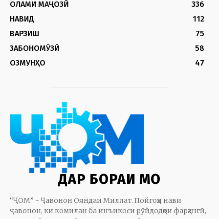
ОЛАМИ МАҶОЗӢ
336
НАВИД
112
ВАРЗИШ
75
ЗАБОНОМӮЗӢ
58
ОЗМУНҲО
47
ДАР БОРАИ МО
“ҶОМ” - Ҷавонон Ояндаи Миллат. Пойгоҳи нави
ҷавонон, ки комилан ба инъикоси рӯйдодҳои фарҳангӣ,