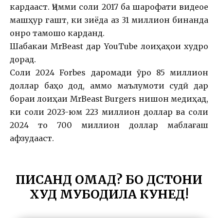
кардааст. Ҷимми соли 2017 ба шарофати видеое
машҳур гашт, ки зиёда аз 31 миллион бинанда
онро тамошо карданд.
Шабакаи MrBeast дар YouTube лоиҳаҳои худро
дорад.
Соли 2024 Forbes даромади ӯро 85 миллион
доллар баҳо дод, аммо маълумоти судӣ дар
бораи лоиҳаи MrBeast Burgers нишон медиҳад,
ки соли 2023-юм 223 миллион доллар ва соли
2024 то 700 миллион доллар маблағаш
афзудааст.
ПИСАНД ОМАД? БО ДӮСТОНИ
ХУД МУБОДИЛА КУНЕД!