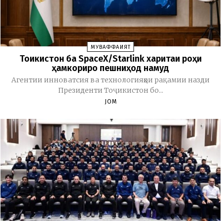
МУВАФФАҚИЯТ
Тоҷикистон ба SpaceX/Starlink харитаи роҳи
ҳамкориро пешниҳод намуд
Агентии инноватсия ва технологияҳои рақамии назди
Президенти Тоҷикистон бо...
JOM