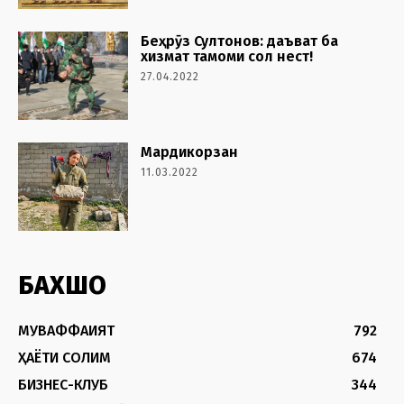
Беҳрӯз Султонов: даъват ба
хизмат тамоми сол нест!
27.04.2022
Мардикорзан
11.03.2022
БАХШҲО
МУВАФФАҚИЯТ
792
ҲАЁТИ СОЛИМ
674
БИЗНЕС-КЛУБ
344