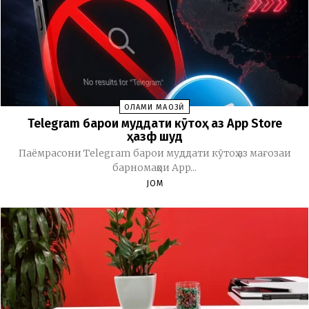
ОЛАМИ МАҶОЗӢ
Telegram барои муддати кӯтоҳ аз App Store
ҳазф шуд
Паёмрасони Telegram барои муддати кӯтоҳ аз мағозаи
барномаҳои App...
JOM