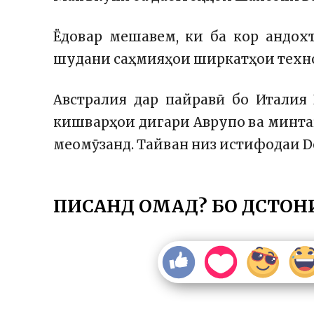
Ёдовар мешавем, ки ба кор андох
шудани саҳмияҳои ширкатҳои технол
Австралия дар пайравӣ бо Италия
кишварҳои дигари Аврупо ва минта
меомӯзанд. Тайван низ истифодаи D
ПИСАНД ОМАД? БО ДӮСТОН