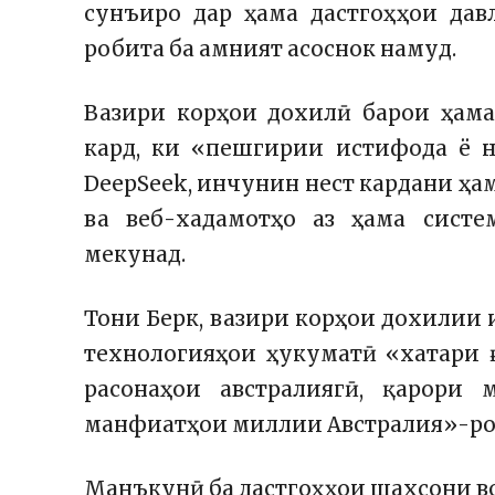
сунъиро дар ҳама дастгоҳҳои дав
робита ба амният асоснок намуд.
Вазири корҳои дохилӣ барои ҳам
кард, ки «пешгирии истифода ё н
DeepSeek, инчунин нест кардани ҳа
ва веб-хадамотҳо аз ҳама сист
мекунад.
Тони Берк, вазири корҳои дохилии 
технологияҳои ҳукуматӣ «хатари 
расонаҳои австралиягӣ, қарори
манфиатҳои миллии Австралия»-ро 
Манъкунӣ ба дастгоҳҳои шахсони во