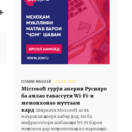
ОЛАМИ МАҶОЗӢ
06.08.2026
Microsoft гурӯҳи ҳакерии Русияро
ба ҳамлаҳо тавассути Wi-Fi-и
меҳмонхонаҳо муттаҳам
кард
Ширкати Microsoft аз як
маъракаи ҳакерӣ хабар дод, ки ба
инфрасохтори шабакаҳои Wi-Fi барои
меҳмонон дар меҳмонхонаҳо ва марказҳои...