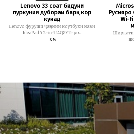
Lenovo 33 соат бидуни
Micros
пуркунии дубораи барқ кор
Русияро 
кунад
Wi-F
м
Lenovo фурӯши ҷаҳонии ноутбуки нави
IdeaPad 5 2-in-1 14Q8Y11-ро...
Ширкати 
ҳа
JOM