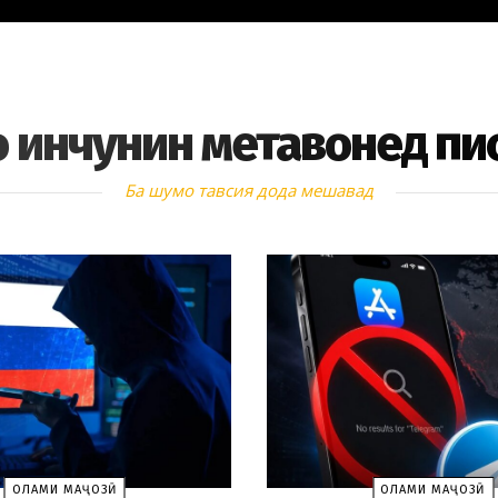
 инчунин метавонед пи
Ба шумо тавсия дода мешавад
ОЛАМИ МАҶОЗӢ
ОЛАМИ МАҶОЗӢ