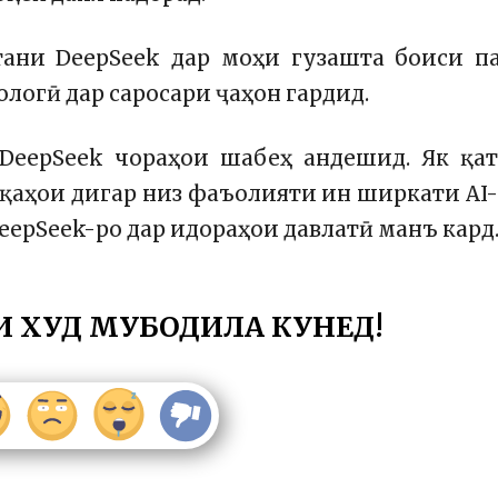
тани DeepSeek дар моҳи гузашта боиси п
огӣ дар саросари ҷаҳон гардид.
 DeepSeek чораҳои шабеҳ андешид. Як қа
қаҳои дигар низ фаъолияти ин ширкати AI
eepSeek-ро дар идораҳои давлатӣ манъ кард
И ХУД МУБОДИЛА КУНЕД!