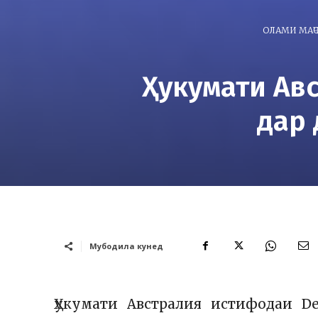
ОЛАМИ МАҶ
Ҳукумати Ав
дар 
Мубодила кунед
Ҳукумати Австралия истифодаи De