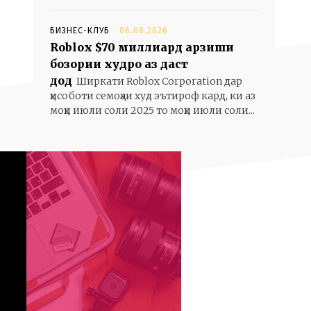
БИЗНЕС-КЛУБ
06.08.2026
Roblox $70 миллиард арзиши
бозории худро аз даст
дод
Ширкати Roblox Corporation дар
ҳисоботи семоҳаи худ эътироф кард, ки аз
моҳи июли соли 2025 то моҳи июли соли...