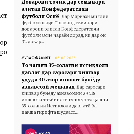
Доварони тоҷик дар семинари
элитаи Конфедератсияи
аст
футболи Осиё
Дар Маркази миллии
футболи шаҳри Тошканд семинари
доварони элитаи Конфедератсияи
футболи Осиё ҷараён дорад, ки дар он
92 довар...
тор
-ро
МУВАФФАҚИЯТ
06.08.2026
.
То ҷашни 35-солагии истиқлоли
давлат дар саросари кишвар
ҳудуди 30 ҳазор иншоот бунёду
азнавсозӣ мешавад
Дар саросари
кишвар бунёду азнавсозии 29 518
иншооти таъйиноти гуногун то ҷашни
35-солагии Истиқлоли давлатӣ ба
нақша гирифта шудааст....