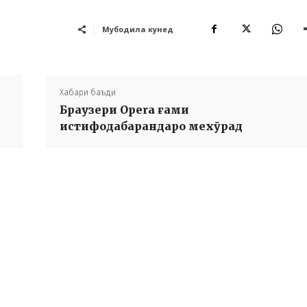
Мубодила кунед
Хабари баъди
Браузери Opera ғами
истифодабарандаро мехӯрад