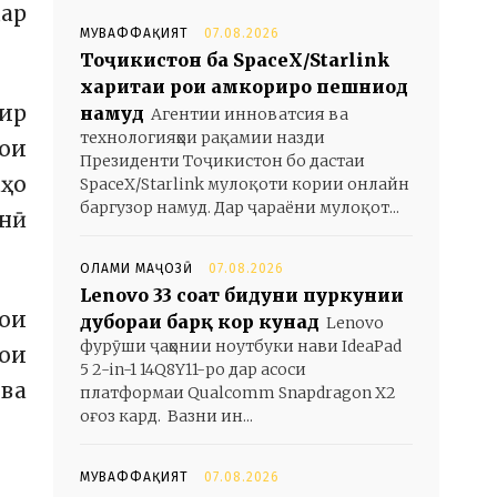
ар
МУВАФФАҚИЯТ
07.08.2026
Тоҷикистон ба SpaceX/Starlink
харитаи роҳи ҳамкориро пешниҳод
ир
намуд
Агентии инноватсия ва
технологияҳои рақамии назди
ҳои
Президенти Тоҷикистон бо дастаи
аҳо
SpaceX/Starlink мулоқоти кории онлайн
баргузор намуд. Дар ҷараёни мулоқот...
нӣ
ОЛАМИ МАҶОЗӢ
07.08.2026
Lenovo 33 соат бидуни пуркунии
рои
дубораи барқ кор кунад
Lenovo
фурӯши ҷаҳонии ноутбуки нави IdeaPad
ҳои
5 2-in-1 14Q8Y11-ро дар асоси
ва
платформаи Qualcomm Snapdragon X2
оғоз кард. Вазни ин...
МУВАФФАҚИЯТ
07.08.2026