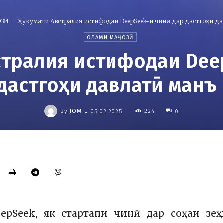
ОЗӢ
Ҳукумати Австралия истифодаи DeepSeek-и чинӣ дар дастгоҳи дав
ОЛАМИ МАҶОЗӢ
стралия истифодаи Dee
дастгоҳи давлатӣ манъ
-
By
JOM
224
05.02.2025
0
epSeek, як стартапи чинӣ дар соҳаи зе