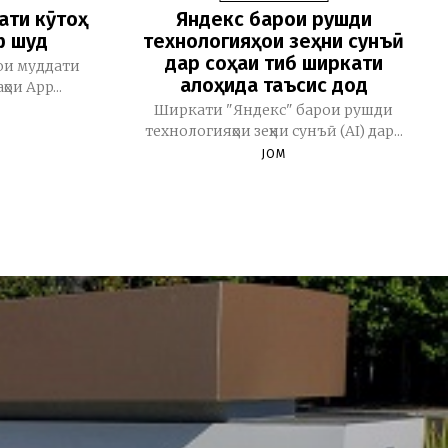
ати кӯтоҳ
Яндекс барои рушди
ф шуд
технологияҳои зеҳни сунъӣ
дар соҳаи тиб ширкати
ои муддати
алоҳида таъсис дод
ои App...
Ширкати "Яндекс" барои рушди
технологияҳои зеҳни сунъӣ (AI) дар...
JOM