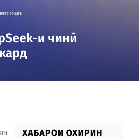
латӣ манъ...
pSeek-и чинӣ
 кард
ХАБАРҲОИ ОХИРИН
ҳни