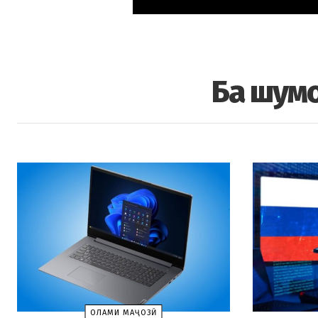
Ба шумо
ОЛАМИ МАҶОЗӢ