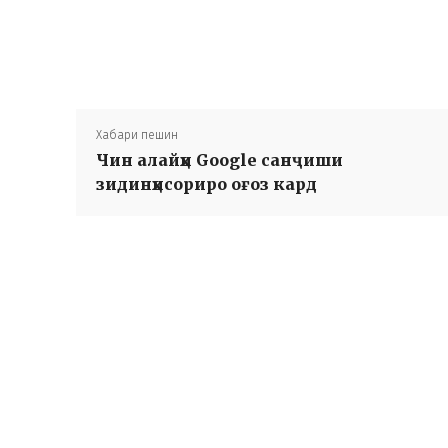
Хабари пешин
Чин алайҳи Google санҷиши
зидинҳисориро оғоз кард