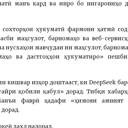
латӣ манъ кард
ва инро бо нигарониҳо д
а сохторҳои ҳукуматӣ фармони ҳатмӣ сод
асби маҳсулот, барномаҳо ва веб-сервис
ма нусхаҳои мавҷудаи ин маҳсулот, барном
емаҳо ва дастгоҳҳои ҳукуматиро» пешби
ин кишвар изҳор доштааст, ки DeepSeek ба
ғайри қобили қабул» дорад. Тибқи хабар
 манъи фаврӣ ҳадафи «ҳимояи амният 
дорад.
қеӣ дахл надорад.