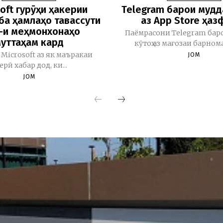
oft гурӯҳи ҳакерии
Telegram барои мудд
ба ҳамлаҳо тавассути
аз App Store ҳаз
i-и меҳмонхонаҳо
Паёмрасони Telegram бар
уттаҳам кард
кӯтоҳ аз мағозаи барномаҳ
Microsoft аз як маъракаи
JOM
керӣ хабар дод, ки...
JOM