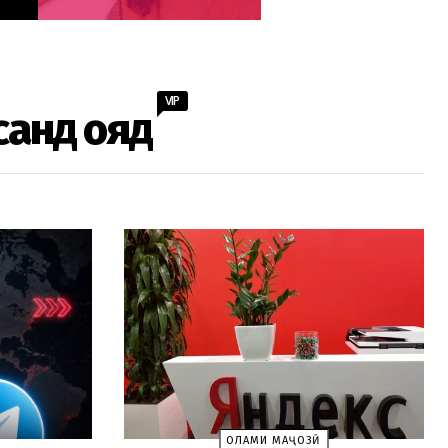
VIP
санд ояд
ОЛАМИ МАҶОЗӢ