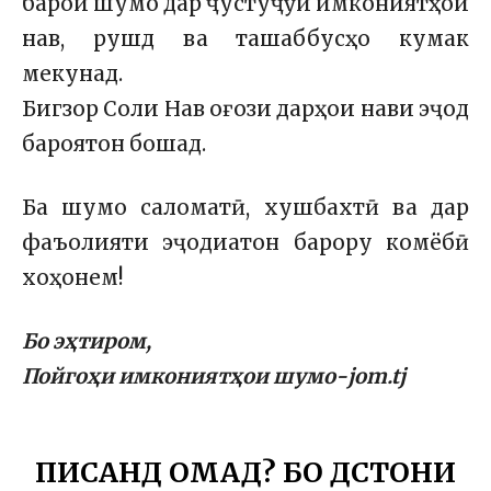
барои шумо дар ҷустуҷӯи имкониятҳои
нав, рушд ва ташаббусҳо кумак
мекунад.
Бигзор Соли Нав оғози дарҳои нави эҷод
бароятон бошад.
Ба шумо саломатӣ, хушбахтӣ ва дар
фаъолияти эҷодиатон барору комёбӣ
хоҳонем!
Бо эҳтиром,
Пойгоҳи имкониятҳои шумо-jom.tj
ПИСАНД ОМАД? БО ДӮСТОНИ