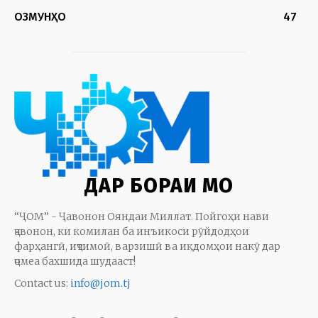
ОЗМУНҲО
47
ДАР БОРАИ МО
“ҶОМ” - Ҷавонон Ояндаи Миллат. Пойгоҳи нави
ҷавонон, ки комилан ба инъикоси рӯйдодҳои
фарҳангӣ, иҷтимоӣ, варзишӣ ва иқдомҳои накӯ дар
ҷомеа бахшида шудааст!
Contact us:
info@jom.tj