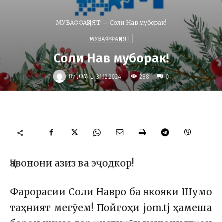
МУВАФФАҚИЯТ
Соли Нав муборак!
МУВАФФАҚИЯТ
Соли Нав муборак!
-
By
JOM
288
31.12.2024
0
Ҷавонони азиз ва эҷодкор!
Фарорасии Соли Навро ба якояки Шумо
таҳният мегӯем! Пойгоҳи jom.tj ҳамеша