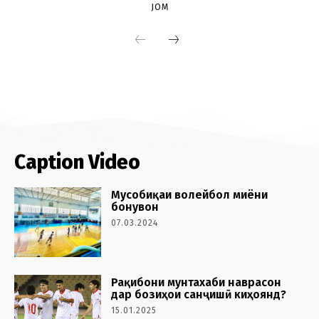
Caption Video
Мусобиқаи волейбол миёни
бонувон
07.03.2024
Рақибони мунтахаби наврасон
дар бозиҳои санҷишӣ киҳоянд?
15.01.2025