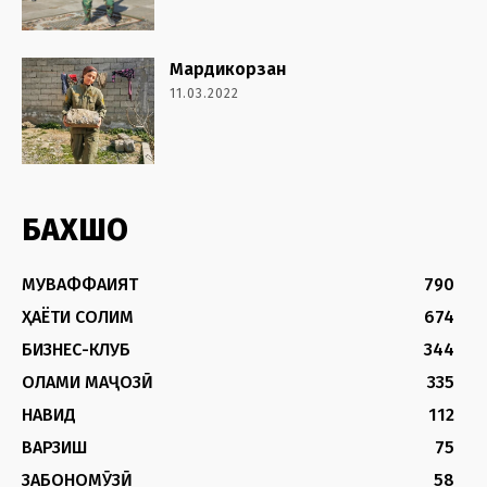
Мардикорзан
11.03.2022
БАХШҲО
МУВАФФАҚИЯТ
790
ҲАЁТИ СОЛИМ
674
БИЗНЕС-КЛУБ
344
ОЛАМИ МАҶОЗӢ
335
НАВИД
112
ВАРЗИШ
75
ЗАБОНОМӮЗӢ
58