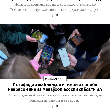
Истифодабарандагони дастгоҳҳои Apple дар
Тоҷикистон акнун метавонанд пардохтҳои худро...
JOM
МУВАФФАҚИЯТ
Истифодаи шабакаҳои иҷтимоӣ аз ҷониби
наврасон яке аз мавзӯҳои асосии сиёсати ИА
Истифодаи шабакаҳои иҷтимоӣ ва хизматрасониҳои
рақамӣ аз ҷониби наврасон...
JOM