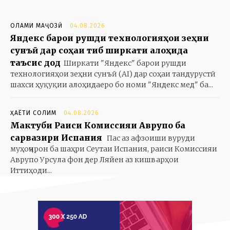
ОЛАМИ МАҶОЗӢ
04.08.2026
Яндекс барои рушди технологияҳои зеҳни
сунъӣ дар соҳаи тиб ширкати алоҳида
таъсис дод
Ширкати "Яндекс" барои рушди
технологияҳои зеҳни сунъӣ (AI) дар соҳаи тандурустӣ
шахси ҳуқуқии алоҳидаеро бо номи "Яндекс мед" ба...
ҲАЁТИ СОЛИМ
04.08.2026
Мактуби Раиси Комиссияи Аврупо ба
сарвазири Испания
Пас аз афзоиши вуруди
муҳоҷирон ба шаҳри Сеутаи Испания, раиси Комиссияи
Аврупо Урсула фон дер Ляйен аз кишварҳои
Иттиҳоди...