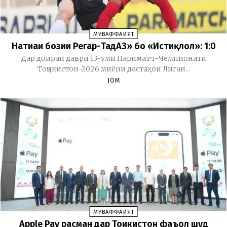
МУВАФФАҚИЯТ
Натиҷаи бозии Регар-ТадАЗ» бо «Истиқлол»: 1:0
Дар доираи даври 13-уми Париматч-Чемпионати
Тоҷикистон-2026 миёни дастаҳои Лигаи...
JOM
МУВАФФАҚИЯТ
Apple Pay расман дар Тоҷикистон фаъол шуд