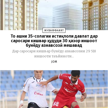
МУВАФФАҚИЯТ
То ҷашни 35-солагии истиқлоли давлат дар
саросари кишвар ҳудуди 30 ҳазор иншоот
бунёду азнавсозӣ мешавад
Дар саросари кишвар бунёду азнавсозии 29 518
иншооти таъйиноти...
JOM