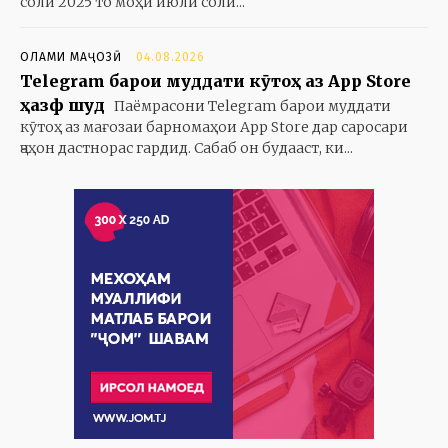
соли 2025 то моҳи июли соли...
ОЛАМИ МАҶОЗӢ
04.08.2026
Telegram барои муддати кӯтоҳ аз App Store
ҳазф шуд
Паёмрасони Telegram барои муддати
кӯтоҳ аз мағозаи барномаҳои App Store дар саросари
ҷаҳон дастнорас гардид. Сабаб он будааст, ки...