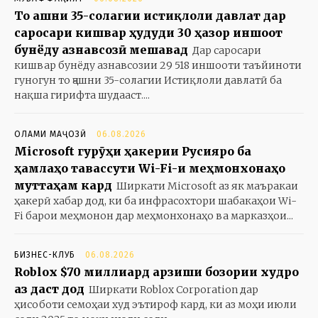
То ҷашни 35-солагии истиқлоли давлат дар
саросари кишвар ҳудуди 30 ҳазор иншоот
бунёду азнавсозӣ мешавад
Дар саросари
кишвар бунёду азнавсозии 29 518 иншооти таъйиноти
гуногун то ҷашни 35-солагии Истиқлоли давлатӣ ба
нақша гирифта шудааст....
ОЛАМИ МАҶОЗӢ
06.08.2026
Microsoft гурӯҳи ҳакерии Русияро ба
ҳамлаҳо тавассути Wi-Fi-и меҳмонхонаҳо
муттаҳам кард
Ширкати Microsoft аз як маъракаи
ҳакерӣ хабар дод, ки ба инфрасохтори шабакаҳои Wi-
Fi барои меҳмонон дар меҳмонхонаҳо ва марказҳои...
БИЗНЕС-КЛУБ
06.08.2026
Roblox $70 миллиард арзиши бозории худро
аз даст дод
Ширкати Roblox Corporation дар
ҳисоботи семоҳаи худ эътироф кард, ки аз моҳи июли