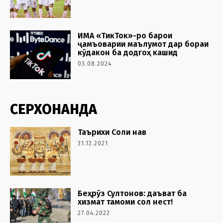
ИМА «ТикТок»-ро барои
ҷамъоварии маълумот дар бораи
кӯдакон ба додгоҳ кашид
03.08.2024
СЕРХОНАНДА
Таърихи Соли нав
31.12.2021
Беҳрӯз Султонов: даъват ба
хизмат тамоми сол нест!
27.04.2022