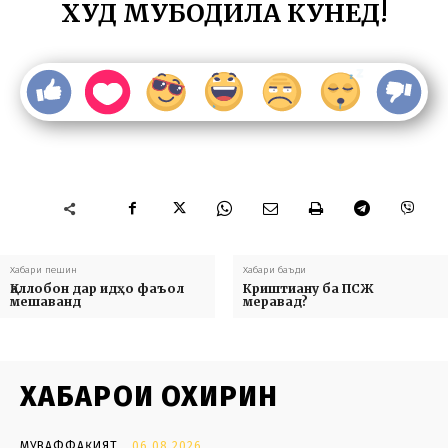
ХУД МУБОДИЛА КУНЕД!
Хабари пешин
Хабари баъди
Қаллобон дар идҳо фаъол
Криштиану ба ПСЖ
мешаванд
меравад?
ХАБАРҲОИ ОХИРИН
МУВАФФАҚИЯТ
06.08.2026