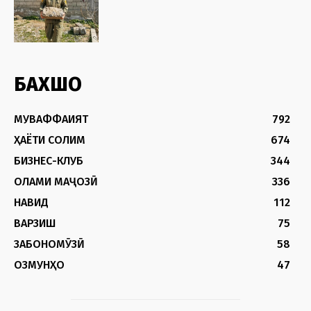
БАХШҲО
МУВАФФАҚИЯТ
792
ҲАЁТИ СОЛИМ
674
БИЗНЕС-КЛУБ
344
ОЛАМИ МАҶОЗӢ
336
НАВИД
112
ВАРЗИШ
75
ЗАБОНОМӮЗӢ
58
ОЗМУНҲО
47