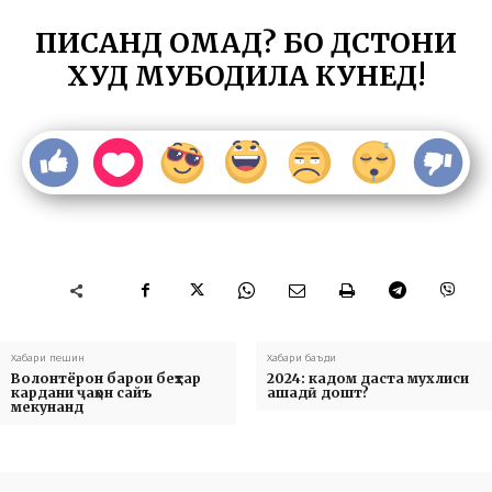
ПИСАНД ОМАД? БО ДӮСТОНИ
ХУД МУБОДИЛА КУНЕД!
Хабари пешин
Хабари баъди
Волонтёрон барои беҳтар
2024: кадом даста мухлиси
кардани ҷаҳон сайъ
ашадӣ дошт?
мекунанд