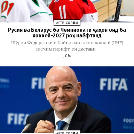
ҲАЁТИ СОЛИМ
Русия ва Беларус ба Чемпионати ҷаҳон оид ба
хоккей-2027 роҳ наёфтанд
Шӯрои Федератсияи байналмилалии хоккей (IIHF)
тасмим гирифт, ки дастаҳои...
JOM
ҲАЁТИ СОЛИМ