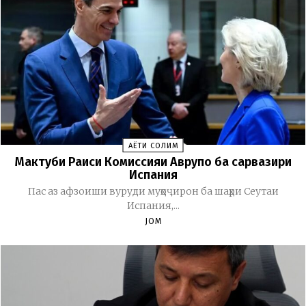
ҲАЁТИ СОЛИМ
Мактуби Раиси Комиссияи Аврупо ба сарвазири
Испания
Пас аз афзоиши вуруди муҳоҷирон ба шаҳри Сеутаи
Испания,...
JOM