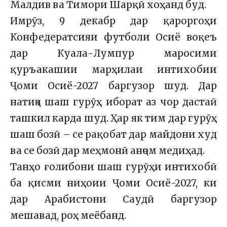
Малдив ва Тимори Шарқӣ хоҳанд буд.
Имрӯз, 9 декабр дар қароргоҳи
Конфедератсияи футболи Осиё воқеъ
дар Куала-Лумпур маросими
қуръакашии марҳилаи интихобии
Ҷоми Осиё-2027 баргузор шуд. Дар
натиҷа шаш гурӯҳ иборат аз чор дастаӣ
ташкил карда шуд. Ҳар як тим дар гурӯҳ
шаш бозӣ – се рақобат дар майдони худ
ва се бозӣ дар меҳмонӣ анҷом медиҳад.
Танҳо ғолибони шаш гурӯҳи интихобӣ
ба қисми ниҳоии Ҷоми Осиё-2027, ки
дар Арабистони Саудӣ баргузор
мешавад, роҳ меёбанд.