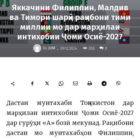
Яккачини Филиппин, Малдив
ва Тимори шарқӣ рақибони тими
миллии мо дар марҳилаи
интихобии Ҷоми Осиё-2027
-
By
JOM
300
09.12.2024
0
Дастаи мунтахаби Тоҷикистон дар
марҳилаи интихобии Ҷоми Осиё-2027
дар гурӯҳи «А» бозӣ мекунад. Рақибони
дастаи мо мунтахабҳои Филиппин,