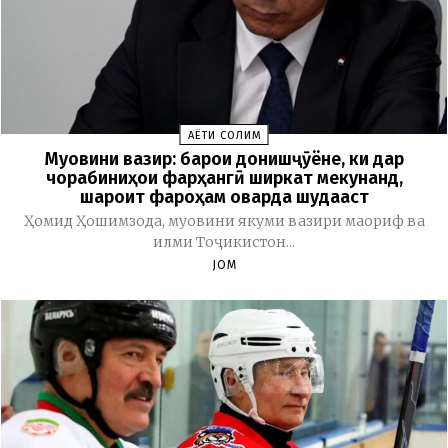
ҲАЁТИ СОЛИМ
Муовини вазир: барои донишҷӯёне, ки дар
чорабиниҳои фарҳангӣ ширкат мекунанд,
шароит фароҳам оварда шудааст
Ҳомид Ҳошимзода, муовини якуми вазири маориф ва
илми Тоҷикистон...
JOM