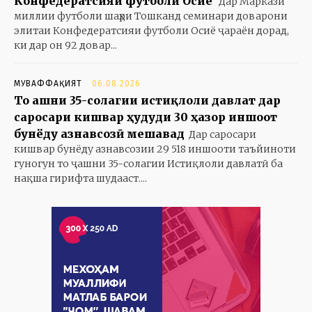
Конфедератсияи футболи Осиё
Дар Маркази
миллии футболи шаҳри Тошканд семинари доварони
элитаи Конфедератсияи футболи Осиё ҷараён дорад,
ки дар он 92 довар...
МУВАФФАҚИЯТ
06.08.2026
То ҷашни 35-солагии истиқлоли давлат дар
саросари кишвар ҳудуди 30 ҳазор иншоот
бунёду азнавсозӣ мешавад
Дар саросари
кишвар бунёду азнавсозии 29 518 иншооти таъйиноти
гуногун то ҷашни 35-солагии Истиқлоли давлатӣ ба
нақша гирифта шудааст....