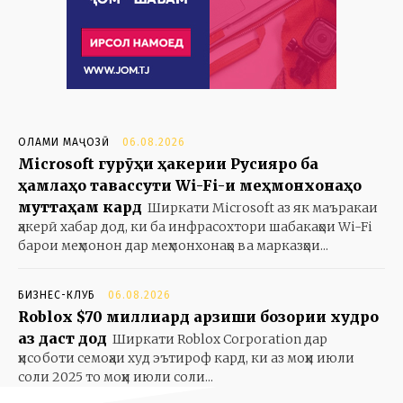
ОЛАМИ МАҶОЗӢ
06.08.2026
Microsoft гурӯҳи ҳакерии Русияро ба
ҳамлаҳо тавассути Wi-Fi-и меҳмонхонаҳо
муттаҳам кард
Ширкати Microsoft аз як маъракаи
ҳакерӣ хабар дод, ки ба инфрасохтори шабакаҳои Wi-Fi
барои меҳмонон дар меҳмонхонаҳо ва марказҳои...
БИЗНЕС-КЛУБ
06.08.2026
Roblox $70 миллиард арзиши бозории худро
аз даст дод
Ширкати Roblox Corporation дар
ҳисоботи семоҳаи худ эътироф кард, ки аз моҳи июли
соли 2025 то моҳи июли соли...