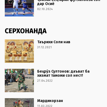
дар Осиё
02.10.2024
СЕРХОНАНДА
Таърихи Соли нав
31.12.2021
Беҳрӯз Султонов: даъват ба
хизмат тамоми сол нест!
27.04.2022
Мардикорзан
11.03.2022