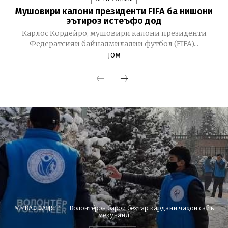
Мушовири калони президенти FIFA ба нишони
эътироз истеъфо дод
Карлос Кордейро, мушовири калони президенти
Федератсияи байналмилалии футбол (FIFA)...
JOM