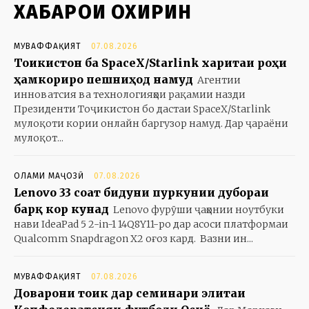
ХАБАРҲОИ ОХИРИН
МУВАФФАҚИЯТ
07.08.2026
Тоҷикистон ба SpaceX/Starlink харитаи роҳи
ҳамкориро пешниҳод намуд
Агентии
инноватсия ва технологияҳои рақамии назди
Президенти Тоҷикистон бо дастаи SpaceX/Starlink
мулоқоти кории онлайн баргузор намуд. Дар ҷараёни
мулоқот...
ОЛАМИ МАҶОЗӢ
07.08.2026
Lenovo 33 соат бидуни пуркунии дубораи
барқ кор кунад
Lenovo фурӯши ҷаҳонии ноутбуки
нави IdeaPad 5 2-in-1 14Q8Y11-ро дар асоси платформаи
Qualcomm Snapdragon X2 оғоз кард. Вазни ин...
МУВАФФАҚИЯТ
07.08.2026
Доварони тоҷик дар семинари элитаи