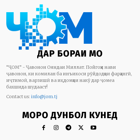
ДАР БОРАИ МО
“ҶОМ” - Ҷавонон Ояндаи Миллат. Пойгоҳи нави
ҷавонон, ки комилан ба инъикоси рӯйдодҳои фарҳангӣ,
иҷтимоӣ, варзишӣ ва иқдомҳои накӯ дар ҷомеа
бахшида шудааст!
Contact us:
info@jom.tj
МОРО ДУНБОЛ КУНЕД