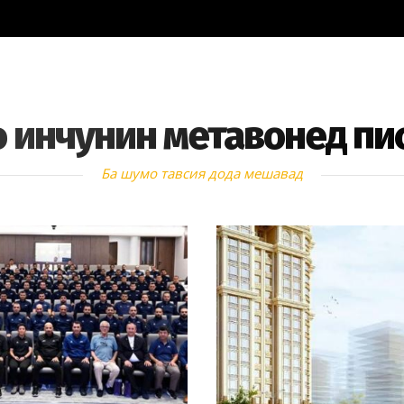
 инчунин метавонед пи
Ба шумо тавсия дода мешавад