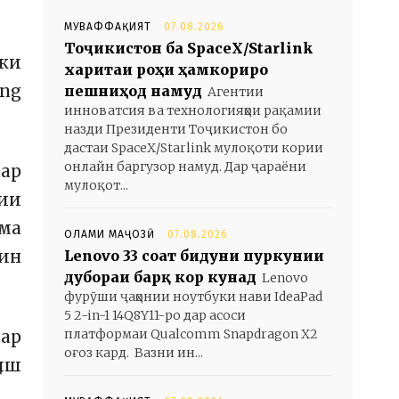
МУВАФФАҚИЯТ
07.08.2026
Тоҷикистон ба SpaceX/Starlink
 ки
харитаи роҳи ҳамкориро
ung
пешниҳод намуд
Агентии
инноватсия ва технологияҳои рақамии
назди Президенти Тоҷикистон бо
дастаи SpaceX/Starlink мулоқоти кории
онлайн баргузор намуд. Дар ҷараёни
дар
мулоқот...
гии
ама
ОЛАМИ МАҶОЗӢ
07.08.2026
Чин
Lenovo 33 соат бидуни пуркунии
дубораи барқ кор кунад
Lenovo
фурӯши ҷаҳонии ноутбуки нави IdeaPad
5 2-in-1 14Q8Y11-ро дар асоси
платформаи Qualcomm Snapdragon X2
дар
оғоз кард. Вазни ин...
ҳиш