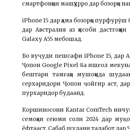
смартфонҳои машҳурро дар бозорҳо на
iPhone 15 дар ҳама бозорҳо пурфурӯш 
дар Австралия аз ҳисоби дастгоҳҳо
Galaxy A55 мебошад.
Бо вуҷуди пешсафи iPhone 15, дар 
Ҷопон Google Pixel 8a ишғол мекун
бештари тамғаҳо мушоҳида шудаан
cерхаридори Ҷопон ҷойгир аст, дар
пурхаридор будаанд.
Коршиносони Kantar ComTech инчуни
семоҳаи сеюми соли 2024 дар муқо
ёфтааст. Сабаб шудани талабот дар 