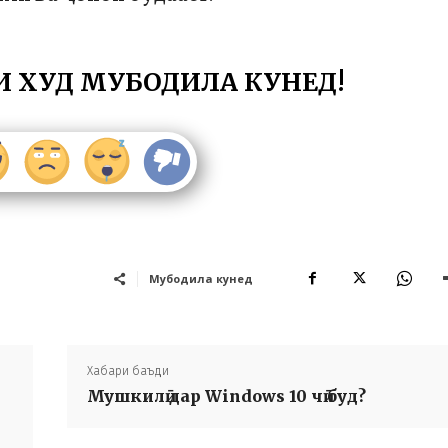
И ХУД МУБОДИЛА КУНЕД!
Мубодила кунед
Хабари баъди
Мушкилӣ дар Windows 10 чӣ буд?