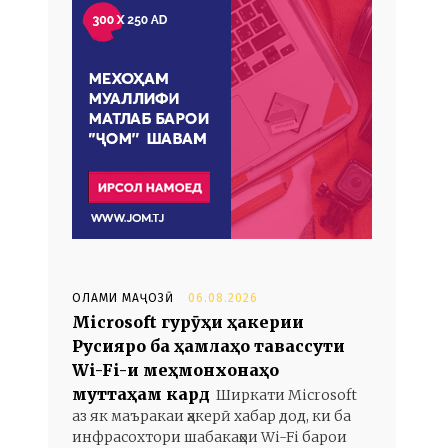
ОЛАМИ МАҶОЗӢ
06.08.2026
Microsoft гурӯҳи ҳакерии
Русияро ба ҳамлаҳо тавассути
Wi-Fi-и меҳмонхонаҳо
муттаҳам кард
Ширкати Microsoft
аз як маъракаи ҳакерӣ хабар дод, ки ба
инфрасохтори шабакаҳои Wi-Fi барои