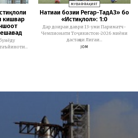
МУВАФФАҚИЯТ
истиқлоли
Натиҷаи бозии Регар-ТадАЗ» бо
и кишвар
«Истиқлол»: 1:0
иншоот
Дар доираи даври 13-уми Париматч-
мешавад
Чемпионати Тоҷикистон-2026 миёни
дастаҳои Лигаи...
бунёду
таъйиноти...
JOM