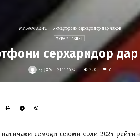
МУВАФФАҚИЯТ
5 cмартфони серхаридор дар ҷаҳон
МУВАФФАҚИЯТ
ртфони серхаридор дар
-
By
JOM
290
21.11.2024
0
 натиҷаҳои семоҳаи сеюми соли 2024 рейти