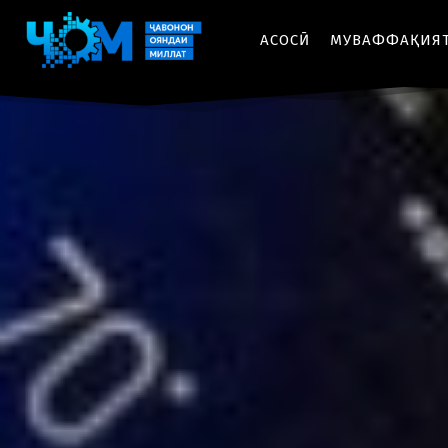
АСОСӢ
МУВАФФАҚИЯ