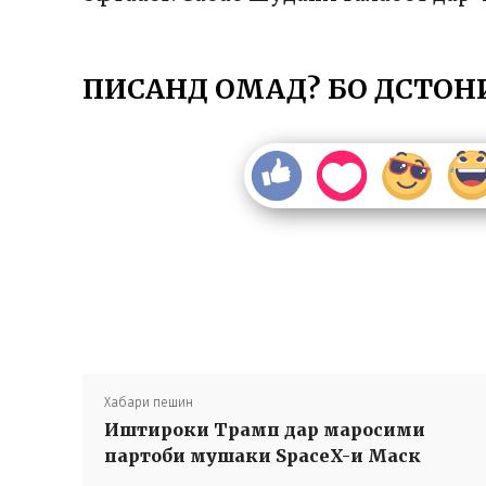
ПИСАНД ОМАД? БО ДӮСТОН
Хабари пешин
Иштироки Трамп дар маросими
партоби мушаки SpaceX-и Маск