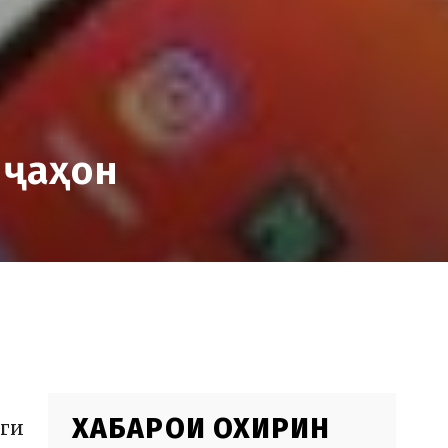
 ҷаҳон
ХАБАРҲОИ ОХИРИН
нги