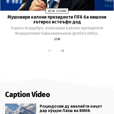
Caption Video
Роҳандозии ду амалиёти наҷот
дар кӯҳҳои Лахш ва ВМКБ