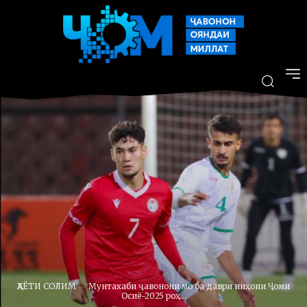
ҲАЁТИ СОЛИМ
Мунтахаби ҷавонони мо ба даври ниҳоии Ҷоми
Осиё-2025 роҳ...