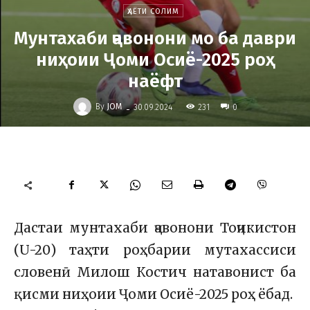
ҲАЁТИ СОЛИМ
Мунтахаби ҷавонони мо ба даври
ниҳоии Ҷоми Осиё-2025 роҳ
наёфт
-
By
JOM
231
30.09.2024
0
Дастаи мунтахаби ҷавонони Тоҷикистон
(U-20) таҳти роҳбарии мутахассиси
словенӣ Милош Костич натавонист ба
қисми ниҳоии Ҷоми Осиё-2025 роҳ ёбад.