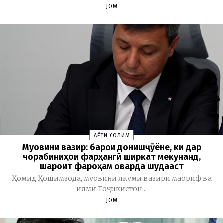
JOM
ҲАЁТИ СОЛИМ
Муовини вазир: барои донишҷӯёне, ки дар
чорабиниҳои фарҳангӣ ширкат мекунанд,
шароит фароҳам оварда шудааст
Ҳомид Ҳошимзода, муовини якуми вазири маориф ва
илми Тоҷикистон...
JOM