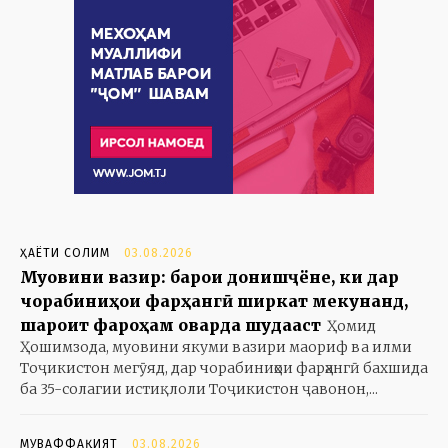
ҲАЁТИ СОЛИМ
03.08.2026
Муовини вазир: барои донишҷӯёне, ки дар
чорабиниҳои фарҳангӣ ширкат мекунанд,
шароит фароҳам оварда шудааст
Ҳомид
Ҳошимзода, муовини якуми вазири маориф ва илми
Тоҷикистон мегӯяд, дар чорабиниҳои фарҳангӣ бахшида
ба 35-солагии истиқлоли Тоҷикистон ҷавонон,...
МУВАФФАҚИЯТ
03.08.2026