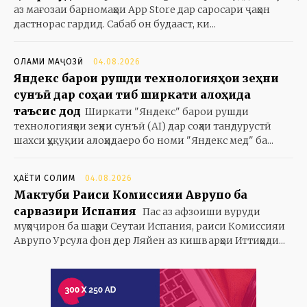
аз мағозаи барномаҳои App Store дар саросари ҷаҳон
дастнорас гардид. Сабаб он будааст, ки...
ОЛАМИ МАҶОЗӢ
04.08.2026
Яндекс барои рушди технологияҳои зеҳни
сунъӣ дар соҳаи тиб ширкати алоҳида
таъсис дод
Ширкати "Яндекс" барои рушди
технологияҳои зеҳни сунъӣ (AI) дар соҳаи тандурустӣ
шахси ҳуқуқии алоҳидаеро бо номи "Яндекс мед" ба...
ҲАЁТИ СОЛИМ
04.08.2026
Мактуби Раиси Комиссияи Аврупо ба
сарвазири Испания
Пас аз афзоиши вуруди
муҳоҷирон ба шаҳри Сеутаи Испания, раиси Комиссияи
Аврупо Урсула фон дер Ляйен аз кишварҳои Иттиҳоди...