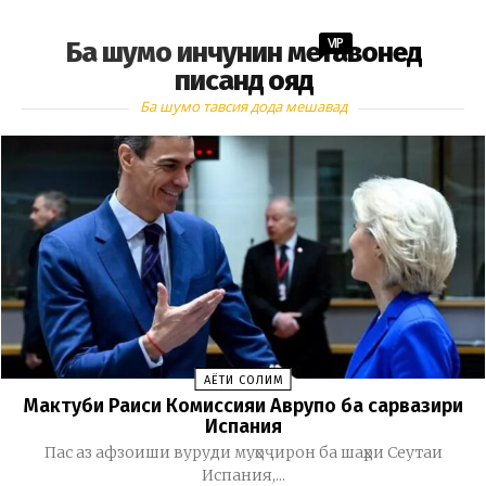
VIP
Ба шумо инчунин метавонед
писанд ояд
Ба шумо тавсия дода мешавад
ҲАЁТИ СОЛИМ
Мактуби Раиси Комиссияи Аврупо ба сарвазири
Испания
Пас аз афзоиши вуруди муҳоҷирон ба шаҳри Сеутаи
Испания,...