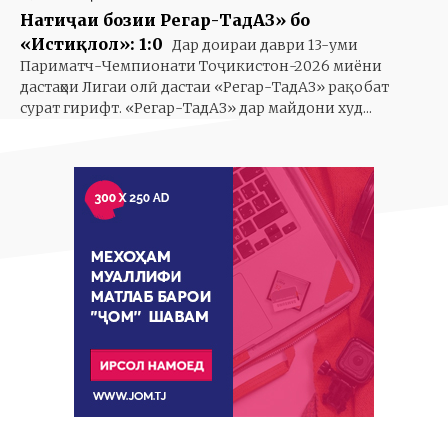
Натиҷаи бозии Регар-ТадАЗ» бо
«Истиқлол»: 1:0
Дар доираи даври 13-уми
Париматч-Чемпионати Тоҷикистон-2026 миёни
дастаҳои Лигаи олӣ дастаи «Регар-ТадАЗ» рақобат
сурат гирифт. «Регар-ТадАЗ» дар майдони худ...