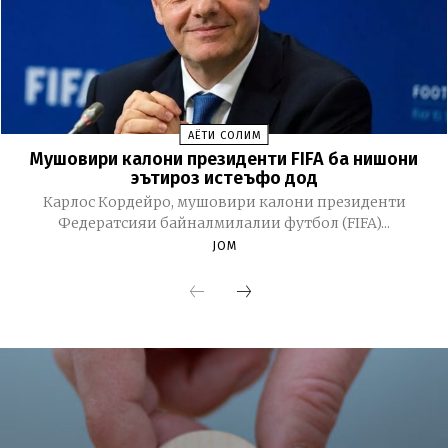
ҲАЁТИ СОЛИМ
Мушовири калони президенти FIFA ба нишони
эътироз истеъфо дод
Карлос Кордейро, мушовири калони президенти
Федератсияи байналмилалии футбол (FIFA)...
JOM