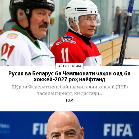
ҲАЁТИ СОЛИМ
Русия ва Беларус ба Чемпионати ҷаҳон оид ба
хоккей-2027 роҳ наёфтанд
Шӯрои Федератсияи байналмилалии хоккей (IIHF)
тасмим гирифт, ки дастаҳои...
JOM