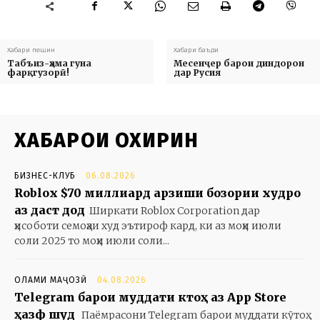
Хабари пешин
Хабари баъди
Табъиз-ҳама гуна
Месенҷер барои диндорон
фарқгузорӣ!
дар Русия
ХАБАРҲОИ ОХИРИН
БИЗНЕС-КЛУБ
06.08.2026
Roblox $70 миллиард арзиши бозории худро
аз даст дод
Ширкати Roblox Corporation дар
ҳисоботи семоҳаи худ эътироф кард, ки аз моҳи июли
соли 2025 то моҳи июли соли...
ОЛАМИ МАҶОЗӢ
04.08.2026
Telegram барои муддати кӯтоҳ аз App Store
ҳазф шуд
Паёмрасони Telegram барои муддати кӯтоҳ