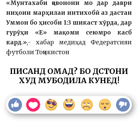
«Мунтахаби ҷавонони мо дар даври
ниҳоии марҳилаи интихобӣ аз дастаи
Уммон бо ҳисоби 1:3 шикаст хӯрда, дар
гурӯҳи «Е» мақоми сеюмро касб
кард.»
,- хабар медиҳад Федератсияи
футболи Тоҷикистон
ПИСАНД ОМАД? БО ДӮСТОНИ
ХУД МУБОДИЛА КУНЕД!