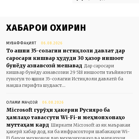
ХАБАРҲОИ ОХИРИН
МУВАФФАҚИЯТ
06.08.2026
То ҷашни 35-солагии истиқлоли давлат дар
саросари кишвар ҳудуди 30 ҳазор иншоот
бунёду азнавсозӣ мешавад
Дар саросари
кишвар бунёду азнавсозии 29 518 иншооти таъйиноти
гуногун то ҷашни 35-солагии Истиқлоли давлатӣ ба
нақша гирифта шудааст....
ОЛАМИ МАҶОЗӢ
06.08.2026
Microsoft гурӯҳи ҳакерии Русияро ба
ҳамлаҳо тавассути Wi-Fi-и меҳмонхонаҳо
муттаҳам кард
Ширкати Microsoft аз як маъракаи
ҳакерӣ хабар дод, ки ба инфрасохтори шабакаҳои Wi-
Fi барои меҳмонон дар меҳмонхонаҳо ва марказҳои...