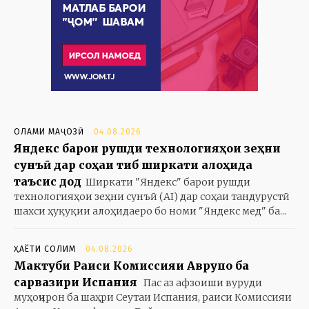
ОЛАМИ МАҶОЗӢ
04.08.2026
Яндекс барои рушди технологияҳои зеҳни
сунъӣ дар соҳаи тиб ширкати алоҳида
таъсис дод
Ширкати "Яндекс" барои рушди
технологияҳои зеҳни сунъӣ (AI) дар соҳаи тандурустӣ
шахси ҳуқуқии алоҳидаеро бо номи "Яндекс мед" ба...
ҲАЁТИ СОЛИМ
04.08.2026
Мактуби Раиси Комиссияи Аврупо ба
сарвазири Испания
Пас аз афзоиши вуруди
муҳоҷирон ба шаҳри Сеутаи Испания, раиси Комиссияи