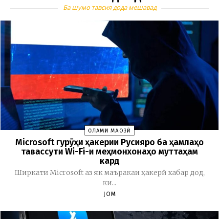
Ба шумо тавсия дода мешавад
ОЛАМИ МАҶОЗӢ
Microsoft гурӯҳи ҳакерии Русияро ба ҳамлаҳо
тавассути Wi-Fi-и меҳмонхонаҳо муттаҳам
кард
Ширкати Microsoft аз як маъракаи ҳакерӣ хабар дод,
ки...
JOM