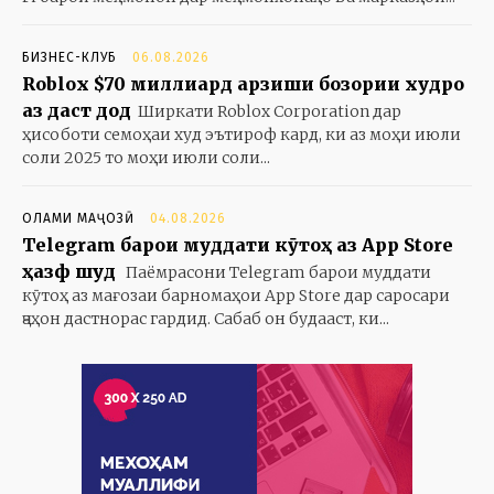
БИЗНЕС-КЛУБ
06.08.2026
Roblox $70 миллиард арзиши бозории худро
аз даст дод
Ширкати Roblox Corporation дар
ҳисоботи семоҳаи худ эътироф кард, ки аз моҳи июли
соли 2025 то моҳи июли соли...
ОЛАМИ МАҶОЗӢ
04.08.2026
Telegram барои муддати кӯтоҳ аз App Store
ҳазф шуд
Паёмрасони Telegram барои муддати
кӯтоҳ аз мағозаи барномаҳои App Store дар саросари
ҷаҳон дастнорас гардид. Сабаб он будааст, ки...