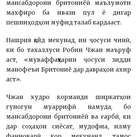
мансабдорони бритониёӣ маълумоти
махфиро ба ивази пул ё дигар
пешниҳодҳои муфид талаб кардааст.
Нашрия қайд мекунад, ин ҷосуси чинӣ,
ки бо тахаллуси Робин Чжан маъруф
аст, «муваффақтарин ҷосуси зидди
манофеъи Бритониё дар давраҳои ахир
аст».
Чжан худро корманди ширкатҳои
гуногун муаррифӣ намуда, бо
мансабдорони бритониёӣ ва ғарбӣ, ки
дар соҳаҳои сиёсат, мудофиа, илму
фанноварӣ кор мекунанд, тамос