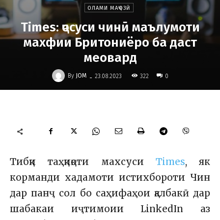
ОЛАМИ МАҶОЗӢ
Times: ҷосуси чинӣ маълумоти
махфии Бритониёро ба даст
меовард
-
By
JOM
322
23.08.2023
0
Тибқи таҳқиқоти махсуси
Times
, як
корманди хадамоти истихбороти Чин
дар панҷ сол бо саҳифаҳои қалбакӣ дар
шабакаи иҷтимоии LinkedIn аз