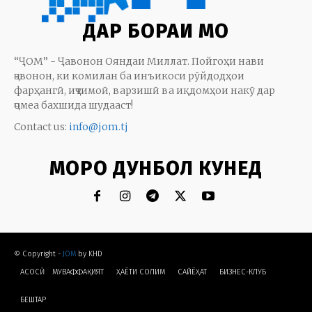
ДАР БОРАИ МО
“ҶОМ” - Ҷавонон Ояндаи Миллат. Пойгоҳи нави
ҷавонон, ки комилан ба инъикоси рӯйдодҳои
фарҳангӣ, иҷтимоӣ, варзишӣ ва иқдомҳои накӯ дар
ҷомеа бахшида шудааст!
Contact us:
info@jom.tj
МОРО ДУНБОЛ КУНЕД
© Copyright -
JOM
by KHD
АСОСӢ
МУВАФФАҚИЯТ
ҲАЁТИ СОЛИМ
CАЙЁҲАТ
БИЗНЕС-КЛУБ
БЕШТАР