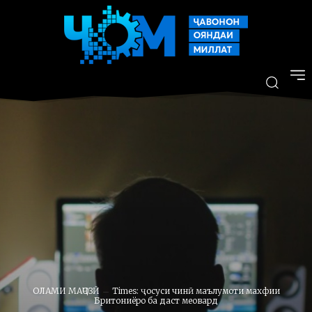
ОЛАМИ МАҶОЗӢ
Times: ҷосуси чинӣ маълумоти махфии
Бритониёро ба даст меовард