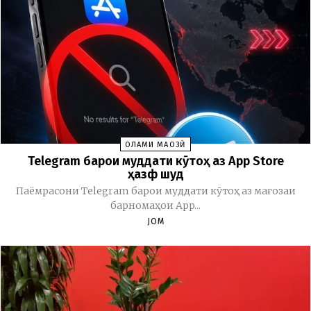
ОЛАМИ МАҶОЗӢ
Telegram барои муддати кӯтоҳ аз App Store
ҳазф шуд
Паёмрасони Telegram барои муддати кӯтоҳ аз мағозаи
барномаҳои App...
JOM