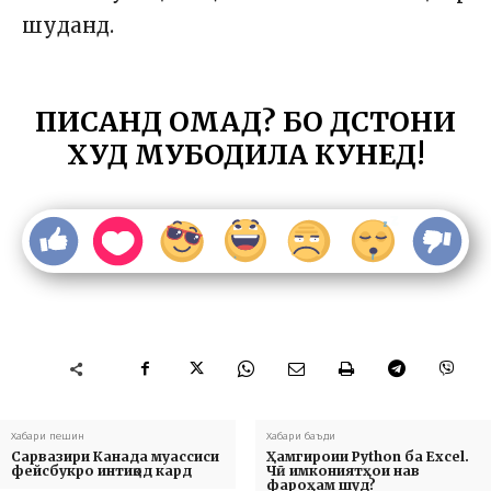
шуданд.
ПИСАНД ОМАД? БО ДӮСТОНИ
ХУД МУБОДИЛА КУНЕД!
Хабари пешин
Хабари баъди
Сарвазири Канада муассиси
Ҳамгироии Python ба Excel.
фейсбукро интиқод кард
Чӣ имкониятҳои нав
фароҳам шуд?