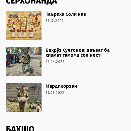
СЕРХОНАНДА
Таърихи Соли нав
31.12.2021
Беҳрӯз Султонов: даъват ба
хизмат тамоми сол нест!
27.04.2022
Мардикорзан
11.03.2022
БАХШҲО