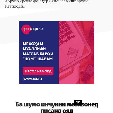
Аврупо Урсула фон дер Ляйен аз кишварҳои
Иттиҳоди...
VIP
Ба шумо инчунин метавонед
писанд ояд