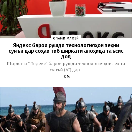
ОЛАМИ МАҶОЗӢ
Яндекс барои рушди технологияҳои зеҳни
сунъӣ дар соҳаи тиб ширкати алоҳида таъсис
дод
Ширкати "Яндекс" барои рушди технологияҳои зеҳни
сунъӣ (AI) дар...
JOM