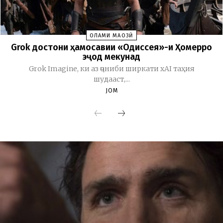
ОЛАМИ МАҶОЗӢ
Grok достони ҳамосавии «Одиссея»-и Ҳомерро
эҷод мекунад
Grok Imagine, ки аз ҷониби ширкати xAI таҳия
шудааст,...
JOM