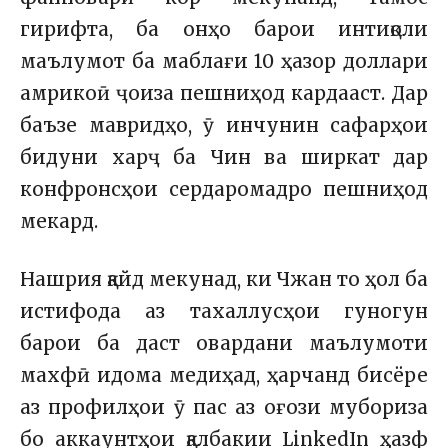
гирифта, ба онҳо барои интиқоли
маълумот ба маблағи 10 ҳазор доллари
амрикоӣ ҷоиза пешниҳод кардааст. Дар
баъзе мавридҳо, ӯ инчунин сафарҳои
бидуни харҷ ба Чин ва ширкат дар
конфронсҳои сердаромадро пешниҳод
мекард.
Нашрия қайд мекунад, ки Чжан то ҳол ба
истифода аз тахаллусҳои гуногун
барои ба даст овардани маълумоти
махфӣ идома медиҳад, ҳарчанд бисёре
аз профилҳои ӯ пас аз оғози мубориза
бо аккаунтҳои қалбакии LinkedIn ҳазф