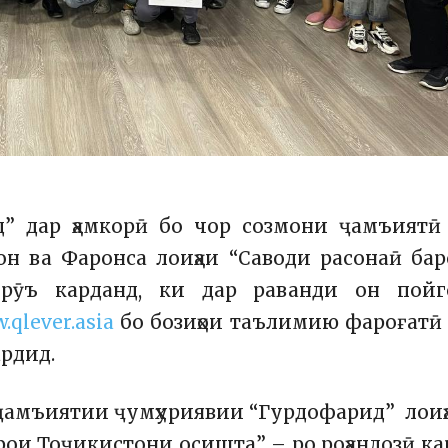
” дар ҳамкорӣ бо чор созмони ҷамъиятӣ
он ва Фаронса лоиҳаи “Саводи расонаӣ ба
рӯъ карданд, ки дар раванди он пойго
.qlever.asia
бо бозиҳои таълимию фароғатӣ
ардид.
 ҷамъиятии ҷумҳуриявии “Гурдофарид” лои
и Тоҷикистони осишта” – ро роҳандозӣ ка