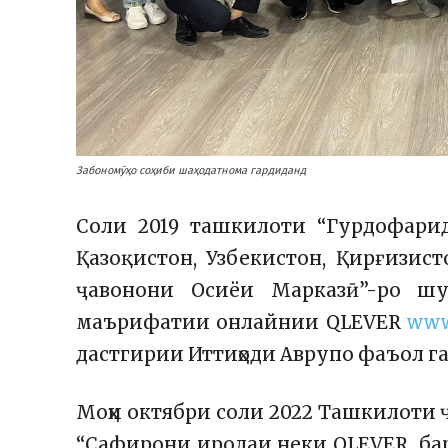
Забономӯҳо соҳиби шаҳодатнома гардиданд
Соли 2019 ташкилоти “Гурдофарид
Қазоқистон, Узбекистон, Қирғизист
ҷавонони Осиёи Марказӣ”-ро шу
маърифатии онлайнии QLEVER
www
дастгирии Иттиҳоди Аврупо фаъол г
Моҳи октябри соли 2022 Ташкилоти
“Сафирони иродаи неки QLEVER баро