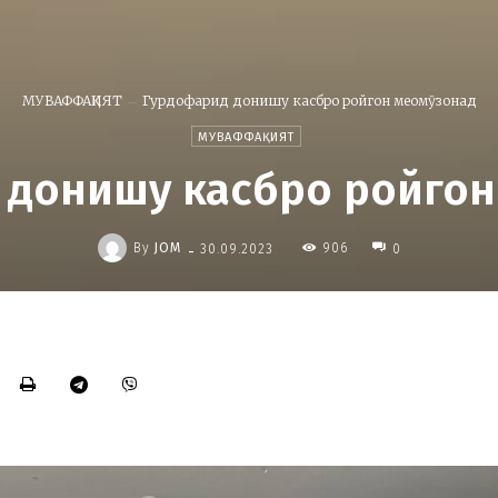
МУВАФФАҚИЯТ
Гурдофарид донишу касбро ройгон меомӯзонад
МУВАФФАҚИЯТ
 донишу касбро ройгон
-
By
JOM
906
30.09.2023
0