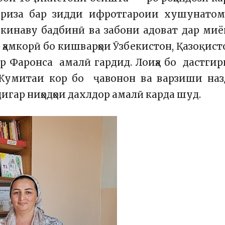
ориза бар зидди ифротгароии хушунатоме
 кинаву бадбинӣ ва забони адоват дар ми
 ҳамкорӣ бо кишварҳои Ӯзбекистон, Қазоқист
р Фаронса амалӣ гардид. Лоиҳа бо дастги
 Кумитаи кор бо ҷавонон ва варзиши наз
гар ниҳодҳои дахлдор амалӣ карда шуд.