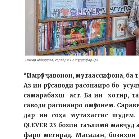
Раҳбар Маҷидова, сарвари ТҶ «Гурдофарид»
“Имрӯз ҷавонон, мутаассифона, ба 
Аз ин рӯ, саводи расонаиро бо усу
самарабахш аст. Ба ин хотир, т
саводи расонаиро омӯзонем. Сарав
дар ин соҳа мутахассис шудем.
QLEVER 23 бозии таълимӣ мавҷуд а
фаро мегирад. Масалан, бозиҳои 