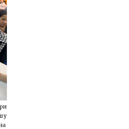
ари
шу
на