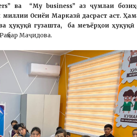
ters” ва “My business” аз ҷумлаи бозиҳ
ни миллии Осиёи Марказӣ дасраст аст. Ҳа
ва ҳуқуқӣ гузашта, ба меъёрҳои ҳуқуқӣ 
 Раҳбар Маҷидова.