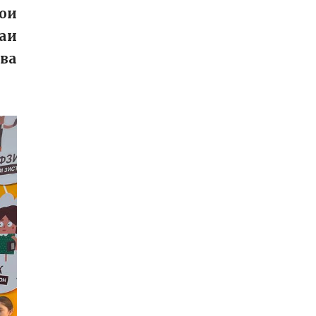
ои
маи
ва