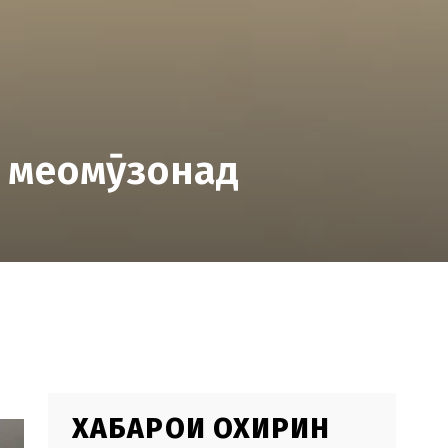
 меомӯзонад
ХАБАРҲОИ ОХИРИН