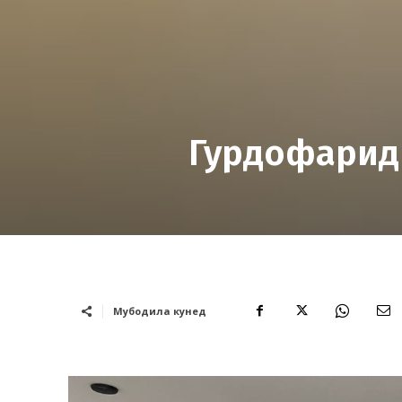
Гурдофарид
Мубодила кунед