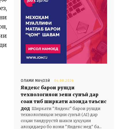
з,
ёни
он,
рии
ди
ОЛАМИ МАҶОЗӢ
04.08.2026
Яндекс барои рушди
технологияҳои зеҳни сунъӣ дар
соҳаи тиб ширкати алоҳида таъсис
дод
Ширкати "Яндекс" барои рушди
технологияҳои зеҳни сунъӣ (AI) дар
соҳаи тандурустӣ шахси ҳуқуқии
алоҳидаеро бо номи "Яндекс мед" ба...