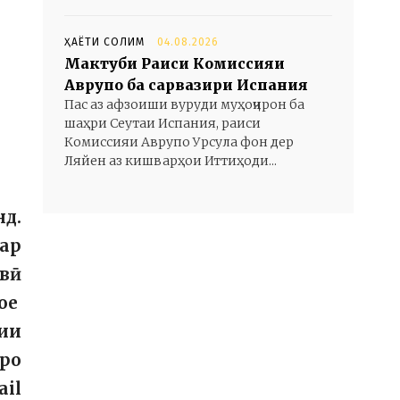
ҲАЁТИ СОЛИМ
04.08.2026
Мактуби Раиси Комиссияи
Аврупо ба сарвазири Испания
Пас аз афзоиши вуруди муҳоҷирон ба
шаҳри Сеутаи Испания, раиси
Комиссияи Аврупо Урсула фон дер
Ляйен аз кишварҳои Иттиҳоди...
нд.
дар
вӣ
ҷое
ии
иро
ail