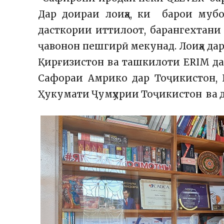
Дар доираи лоиҳа, ки барои муб
дасткории иттилоот, барангехтани
ҷавонон пешгирӣ мекунад. Лоиҳа дар
Қирғизистон ва ташкилоти ERIM да
Сафораи Амрико дар Тоҷикистон,
Ҳукумати Ҷумҳурии Тоҷикистон ва ди