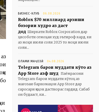
БИЗНЕС-КЛУБ
06.08.2026
Roblox $70 миллиард арзиши
бозории худро аз даст
дод
Ширкати Roblox Corporation дар
ҳисоботи семоҳаи худ эътироф кард, ки
аз моҳи июли соли 2025 то моҳи июли
соли...
 аз
ОЛАМИ МАҶОЗӢ
04.08.2026
рои
Telegram барои муддати кӯтоҳ аз
ҳи
App Store ҳазф шуд
Паёмрасони
Telegram барои муддати кӯтоҳ аз
 бо
мағозаи барномаҳои App Store дар
саросари ҷаҳон дастнорас гардид. Сабаб
он будааст, ки...
ҳаи
рд.