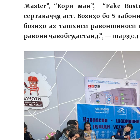
Master”, “Кори ман”, “Fake Bus
сертаваҷҷӯҳ аст. Бозиҳо бо 5 забо
бозиҳо аз ташхиси равоншиносӣ 
равонӣ ҷавобгӯ ҳастанд.”
, — шарҳ дод