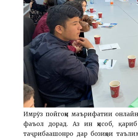
Имрӯз пойгоҳи маърифатии онлайн
фаъол дорад. Аз ин ҳисоб, қар
таҷрибаашонро дар бозиҳои таъл