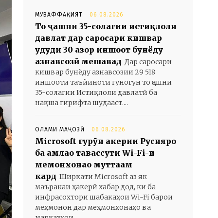
МУВАФФАҚИЯТ
06.08.2026
То ҷашни 35-солагии истиқлоли
давлат дар саросари кишвар
ҳудуди 30 ҳазор иншоот бунёду
азнавсозӣ мешавад
Дар саросари
кишвар бунёду азнавсозии 29 518
иншооти таъйиноти гуногун то ҷашни
35-солагии Истиқлоли давлатӣ ба
нақша гирифта шудааст....
ОЛАМИ МАҶОЗӢ
06.08.2026
Microsoft гурӯҳи ҳакерии Русияро
ба ҳамлаҳо тавассути Wi-Fi-и
меҳмонхонаҳо муттаҳам
кард
Ширкати Microsoft аз як
маъракаи ҳакерӣ хабар дод, ки ба
инфрасохтори шабакаҳои Wi-Fi барои
меҳмонон дар меҳмонхонаҳо ва
марказҳои...