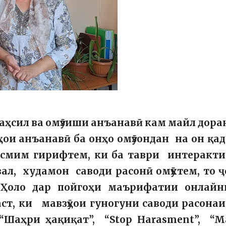
таҳсил ва омӯзиши анъанавӣ кам майл дора
лҳои анъанавӣ ба онҳо омӯзондан на он қа
асмим гирифтем, ки ба таври интеракти
вал, худамон саводи расонӣ омӯхтем, то 
 Ҳоло дар пойгоҳи маърифатии онлайн
ст, ки мавзӯҳои гуногуни саводи расона
“Шаҳри ҳақиқат”, “Stop Harasment”, “M