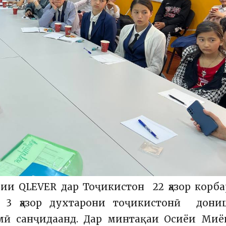
ии QLEVER дар Тоҷикистон 22 ҳазор корб
иб 3 ҳазор духтарони тоҷикистонӣ дони
имӣ санҷидаанд. Дар минтақаи Осиёи Миё