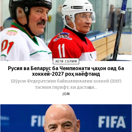
ҲАЁТИ СОЛИМ
Русия ва Беларус ба Чемпионати ҷаҳон оид ба
хоккей-2027 роҳ наёфтанд
Шӯрои Федератсияи байналмилалии хоккей (IIHF)
тасмим гирифт, ки дастаҳои...
JOM