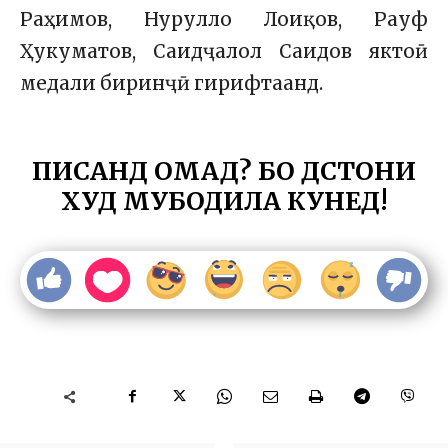
Раҳимов, Нурулло Лоиқов, Рауф
Ҳукуматов, Саидҷалол Саидов яктоӣ
медали биринҷӣ гирифтаанд.
ПИСАНД ОМАД? БО ДӮСТОНИ
ХУД МУБОДИЛА КУНЕД!