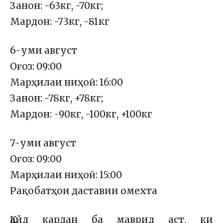
Занон: -63кг, -70кг;
Мардон: -73кг, -81кг
6-уми август
Оғоз: 09:00
Марҳилаи ниҳоӣ: 16:00
Занон: -78кг, +78кг;
Мардон: -90кг, -100кг, +100кг
7-уми август
Оғоз: 09:00
Марҳилаи ниҳоӣ: 15:00
Рақобатҳои даставии омехта
Қайд кардан ба маврид аст, ки