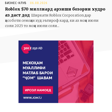
БИЗНЕС-КЛУБ
06.08.2026
Roblox $70 миллиард арзиши бозории худро
аз даст дод
Ширкати Roblox Corporation дар
ҳисоботи семоҳаи худ эътироф кард, ки аз моҳи июли
соли 2025 то моҳи июли соли...