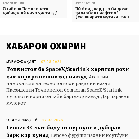
Хабари пешин
Хабари баъди
Ғолибони Чемпионати
Чӣ бояд кард то ба доми
қайиқронӣ киҳо ҳастанд?
қаллобон наафтод?
(Машварати мутахассис)
ХАБАРҲОИ ОХИРИН
МУВАФФАҚИЯТ
07.08.2026
Тоҷикистон ба SpaceX/Starlink харитаи роҳи
ҳамкориро пешниҳод намуд
Агентии
инноватсия ва технологияҳои рақамии назди
Президенти Тоҷикистон бо дастаи SpaceX/Starlink
мулоқоти кории онлайн баргузор намуд. Дар ҷараёни
мулоқот...
ОЛАМИ МАҶОЗӢ
07.08.2026
Lenovo 33 соат бидуни пуркунии дубораи
барқ кор кунад
Lenovo фурӯши ҷаҳонии ноутбуки