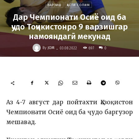
ВАРЗИШ
ҲАЁТИ СОЛИМ
Дар Чемпионати Осиё оид ба
ҷудо Тоҷикистонро 9 варзишгар
намояндагӣ мекунад
-
By
JOM
697
03.08.2022
0
Аз 4-7 август дар пойтахти Қазоқистон
Чемпионати Осиё оид ба ҷудо баргузор
мешавад.