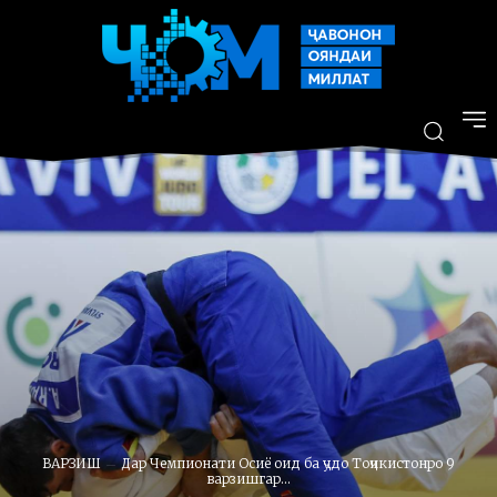
ВАРЗИШ
Дар Чемпионати Осиё оид ба ҷудо Тоҷикистонро 9
варзишгар...