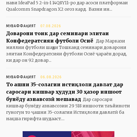
нави IdeaPad 5 2-in-1 14Q8Y11-ро дар асоси платформаи
Qualcomm Snapdragon X2 оғоз кард. Вазни ин...
МУВАФФАҚИЯТ
07.08.2026
Доварони тоҷик дар семинари элитаи
Конфедератсияи футболи Осиё
Дар Маркази
миллии футболи шаҳри Тошканд семинари доварони
элитаи Конфедератсияи футболи Осиё ҷараён дорад,
ки дар он 92 довар...
МУВАФФАҚИЯТ
06.08.2026
То ҷашни 35-солагии истиқлоли давлат дар
саросари кишвар ҳудуди 30 ҳазор иншоот
бунёду азнавсозӣ мешавад
Дар саросари
кишвар бунёду азнавсозии 29 518 иншооти таъйиноти
гуногун то ҷашни 35-солагии Истиқлоли давлатӣ ба
нақша гирифта шудааст....