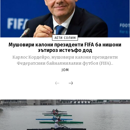
ҲАЁТИ СОЛИМ
Мушовири калони президенти FIFA ба нишони
эътироз истеъфо дод
Карлос Кордейро, мушовири калони президенти
Федератсияи байналмилалии футбол (FIFA)...
JOM