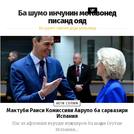
VIP
Ба шумо инчунин метавонед
писанд ояд
Ба шумо тавсия дода мешавад
ҲАЁТИ СОЛИМ
Мактуби Раиси Комиссияи Аврупо ба сарвазири
Испания
Пас аз афзоиши вуруди муҳоҷирон ба шаҳри Сеутаи
Испания,...