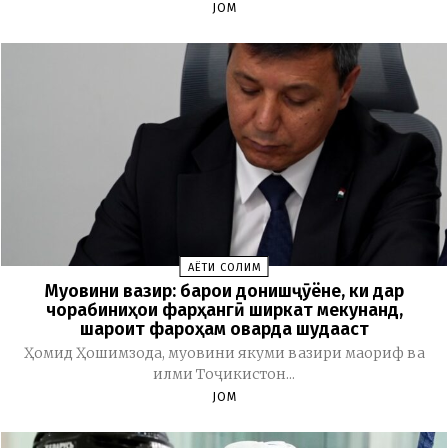
JOM
ҲАЁТИ СОЛИМ
Муовини вазир: барои донишҷӯёне, ки дар
чорабиниҳои фарҳангӣ ширкат мекунанд,
шароит фароҳам оварда шудааст
Ҳомид Ҳошимзода, муовини якуми вазири маориф ва
илми Тоҷикистон...
JOM