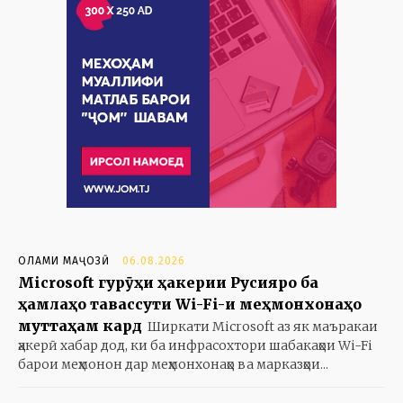
ОЛАМИ МАҶОЗӢ
06.08.2026
Microsoft гурӯҳи ҳакерии Русияро ба
ҳамлаҳо тавассути Wi-Fi-и меҳмонхонаҳо
муттаҳам кард
Ширкати Microsoft аз як маъракаи
ҳакерӣ хабар дод, ки ба инфрасохтори шабакаҳои Wi-Fi
барои меҳмонон дар меҳмонхонаҳо ва марказҳои...