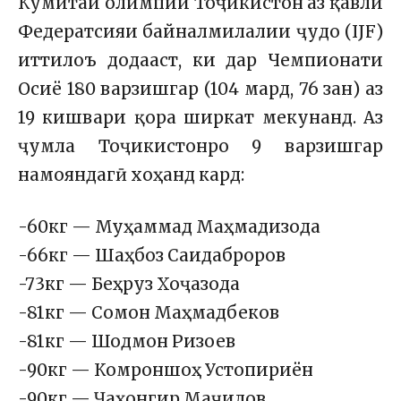
Кумитаи олимпии Тоҷикистон аз қавли
Федератсияи байналмилалии ҷудо (IJF)
иттилоъ додааст, ки дар Чемпионати
Осиё 180 варзишгар (104 мард, 76 зан) аз
19 кишвари қора ширкат мекунанд. Аз
ҷумла Тоҷикистонро 9 варзишгар
намояндагӣ хоҳанд кард:
-60кг — Муҳаммад Маҳмадизода
-66кг — Шаҳбоз Саидаброров
-73кг — Беҳруз Хоҷазода
-81кг — Сомон Маҳмадбеков
-81кг — Шодмон Ризоев
-90кг — Комроншоҳ Устопириён
-90кг — Ҷаҳонгир Маҷидов