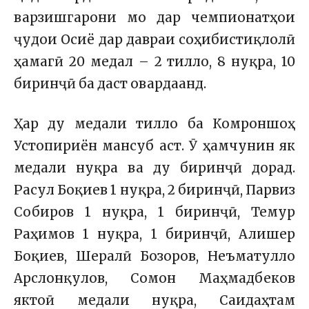
варзишгарони мо дар чемпионатҳои
ҷудои Осиё дар давраи соҳибистиқлолӣ
ҳамагӣ 20 медал – 2 тилло, 8 нуқра, 10
биринҷӣ ба даст овардаанд.
Ҳар ду медали тилло ба Комроншоҳ
Устопириён мансуб аст. Ӯ ҳамчунин як
медали нуқра ва ду биринҷӣ дорад.
Расул Боқиев 1 нуқра, 2 биринҷӣ, Парвиз
Собиров 1 нуқра, 1 биринҷӣ, Темур
Раҳимов 1 нуқра, 1 биринҷӣ, Алишер
Боқиев, Шералӣ Бозоров, Неъматулло
Арслонқулов, Сомон Маҳмадбеков
яктоӣ медали нуқра, Саидаҳтам