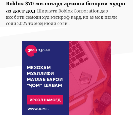
Roblox $70 миллиард арзиши бозории худро
аз даст дод
Ширкати Roblox Corporation дар
ҳисоботи семоҳаи худ эътироф кард, ки аз моҳи июли
соли 2025 то моҳи июли соли...