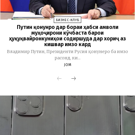
БИЗНЕС-КЛУБ
Путин қонунро дар бораи ҳабси амволи
муҳоҷирони кӯчбаста барои
ҳуқуқвайронкуниҳои содиршуда дар хориҷ аз
кишвар имзо кард
Владимир Путин, Президенти Русия қонунеро ба имзо
расонд, ки...
JOM