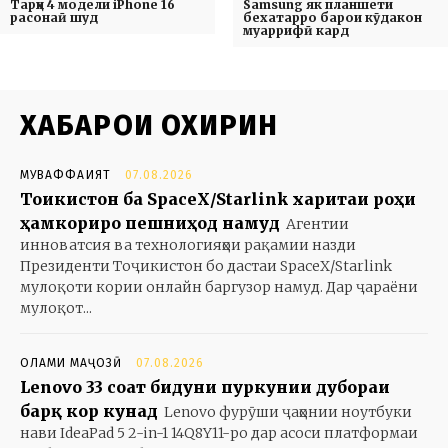
Тарҳи 4 модели iPhone 16
Samsung як планшети
расонаӣ шуд
бехатарро барои кӯдакон
муаррифӣ кард
ХАБАРҲОИ ОХИРИН
МУВАФФАҚИЯТ
07.08.2026
Тоҷикистон ба SpaceX/Starlink харитаи роҳи
ҳамкориро пешниҳод намуд
Агентии
инноватсия ва технологияҳои рақамии назди
Президенти Тоҷикистон бо дастаи SpaceX/Starlink
мулоқоти кории онлайн баргузор намуд. Дар ҷараёни
мулоқот...
ОЛАМИ МАҶОЗӢ
07.08.2026
Lenovo 33 соат бидуни пуркунии дубораи
барқ кор кунад
Lenovo фурӯши ҷаҳонии ноутбуки
нави IdeaPad 5 2-in-1 14Q8Y11-ро дар асоси платформаи