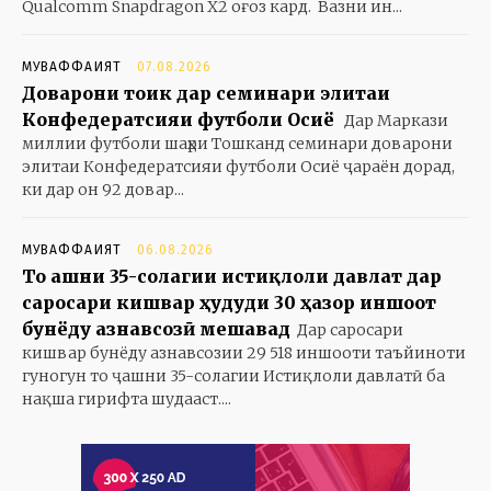
Qualcomm Snapdragon X2 оғоз кард. Вазни ин...
МУВАФФАҚИЯТ
07.08.2026
Доварони тоҷик дар семинари элитаи
Конфедератсияи футболи Осиё
Дар Маркази
миллии футболи шаҳри Тошканд семинари доварони
элитаи Конфедератсияи футболи Осиё ҷараён дорад,
ки дар он 92 довар...
МУВАФФАҚИЯТ
06.08.2026
То ҷашни 35-солагии истиқлоли давлат дар
саросари кишвар ҳудуди 30 ҳазор иншоот
бунёду азнавсозӣ мешавад
Дар саросари
кишвар бунёду азнавсозии 29 518 иншооти таъйиноти
гуногун то ҷашни 35-солагии Истиқлоли давлатӣ ба
нақша гирифта шудааст....