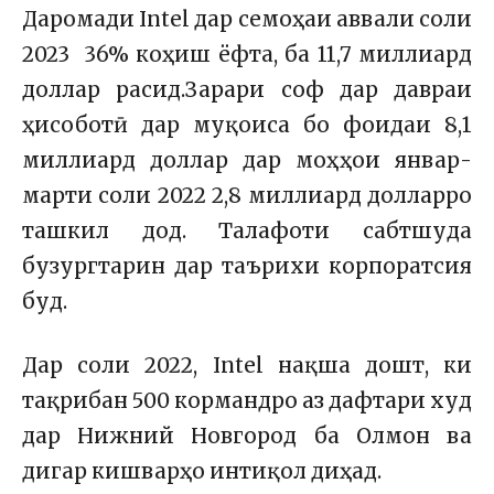
Даромади Intel дар семоҳаи аввали соли
2023 36% коҳиш ёфта, ба 11,7 миллиард
доллар расид.Зарари соф дар давраи
ҳисоботӣ дар муқоиса бо фоидаи 8,1
миллиард доллар дар моҳҳои январ-
марти соли 2022 2,8 миллиард долларро
ташкил дод. Талафоти сабтшуда
бузургтарин дар таърихи корпоратсия
буд.
Дар соли 2022, Intel нақша дошт, ки
тақрибан 500 кормандро аз дафтари худ
дар Нижний Новгород ба Олмон ва
дигар кишварҳо интиқол диҳад.