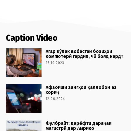
Caption Video
Агар кӯдак вобастаи бозиҳои
компютерӣ гардид, чӣ бояд кард?
25.10.2023
Афзоиши зангҳои қаллобон аз
хориҷ
12.06.2024
Фулбрайт: дарёфти дараҷаи
магистрӣ дар Амрико