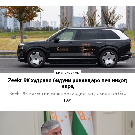
БИЗНЕС-КЛУБ
Zeekr 9X худрави бидуни ронандаро пешниҳод
кард
Zeekr 9X нахустин мошине гардид, ки дохили он ба...
JOM