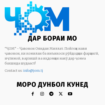
ДАР БОРАИ МО
“ҶОМ” - Ҷавонон Ояндаи Миллат. Пойгоҳи нави
ҷавонон, ки комилан ба инъикоси рӯйдодҳои фарҳангӣ,
иҷтимоӣ, варзишӣ ва иқдомҳои накӯ дар ҷомеа
бахшида шудааст!
Contact us:
info@jom.tj
МОРО ДУНБОЛ КУНЕД