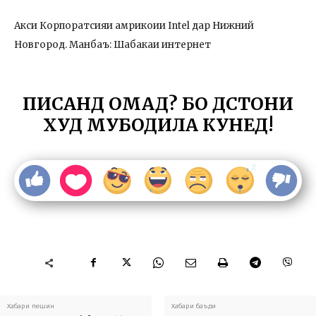
Акси Корпоратсияи амрикоии Intel дар Нижний
Новгород. Манбаъ: Шабакаи интернет
ПИСАНД ОМАД? БО ДӮСТОНИ
ХУД МУБОДИЛА КУНЕД!
Хабари пешин
Хабари баъди