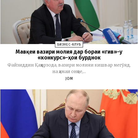
БИЗНЕС-КЛУБ
Мавқеи вазири молия дар бораи «гив»-у
«конкурс»-ҳои бурднок
Файзиддин Қаҳҳорзода, вазири молияи кишвар мегӯяд,
на ҳамаи онҳое,...
JOM