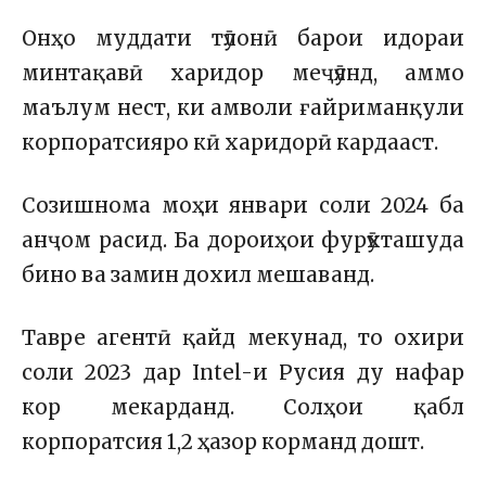
Онҳо муддати тӯлонӣ барои идораи
минтақавӣ харидор меҷӯянд, аммо
маълум нест, ки амволи ғайриманқули
корпоратсияро кӣ харидорӣ кардааст.
Созишнома моҳи январи соли 2024 ба
анҷом расид. Ба дороиҳои фурӯхташуда
бино ва замин дохил мешаванд.
Тавре агентӣ қайд мекунад, то охири
соли 2023 дар Intel-и Русия ду нафар
кор мекарданд. Солҳои қабл
корпоратсия 1,2 ҳазор корманд дошт.