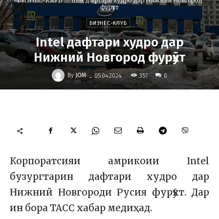
БИЗНЕС-КЛУБ
Intel дафтари худро дар Нижний Новгород
фурӯхт
БИЗНЕС-КЛУБ
Intel дафтари худро дар
Нижний Новгород фурӯхт
-
By
JOM
357
05.04.2024
0
Корпоратсияи амрикоии Intel
бузургтарин дафтари худро дар
Нижний Новгороди Русия фурӯхт. Дар
ин бора ТАСС хабар медиҳад.