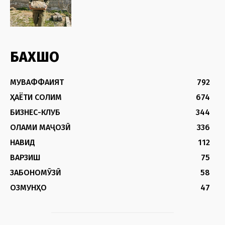
БАХШҲО
МУВАФФАҚИЯТ
792
ҲАЁТИ СОЛИМ
674
БИЗНЕС-КЛУБ
344
ОЛАМИ МАҶОЗӢ
336
НАВИД
112
ВАРЗИШ
75
ЗАБОНОМӮЗӢ
58
ОЗМУНҲО
47