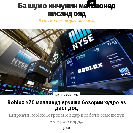
VIP
Ба шумо инчунин метавонед
писанд ояд
Ба шумо тавсия дода мешавад
БИЗНЕС-КЛУБ
Roblox $70 миллиард арзиши бозории худро аз
даст дод
Ширкати Roblox Corporation дар ҳисоботи семоҳаи худ
эътироф кард,...
JOM