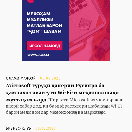
ОЛАМИ МАҶОЗӢ
06.08.2026
Microsoft гурӯҳи ҳакерии Русияро ба
ҳамлаҳо тавассути Wi-Fi-и меҳмонхонаҳо
муттаҳам кард
Ширкати Microsoft аз як маъракаи
ҳакерӣ хабар дод, ки ба инфрасохтори шабакаҳои Wi-Fi
барои меҳмонон дар меҳмонхонаҳо ва марказҳои...
БИЗНЕС-КЛУБ
06.08.2026