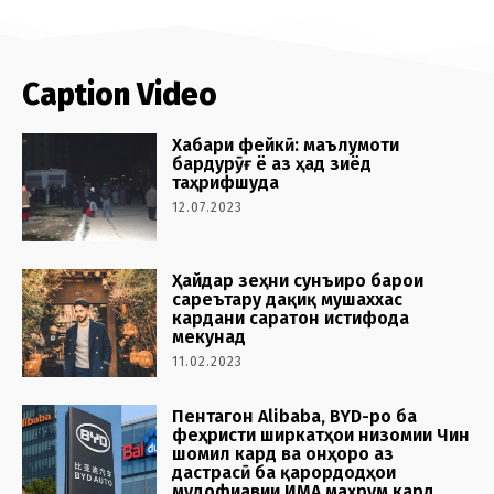
Caption Video
Хабари фейкӣ: маълумоти
бардурӯғ ё аз ҳад зиёд
таҳрифшуда
12.07.2023
Ҳайдар зеҳни сунъиро барои
сареътару дақиқ мушаххас
кардани саратон истифода
мекунад
11.02.2023
Пентагон Alibaba, BYD-ро ба
феҳристи ширкатҳои низомии Чин
шомил кард ва онҳоро аз
дастрасӣ ба қарордодҳои
мудофиавии ИМА маҳрум кард