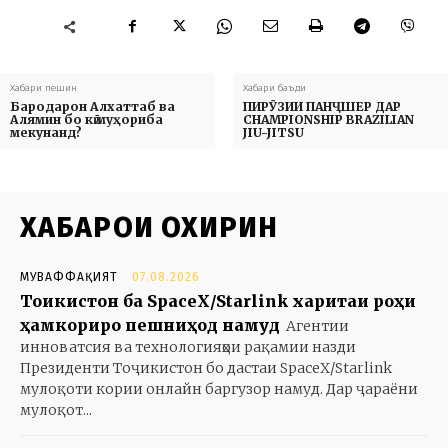
Хабари пешин
Хабари баъди
Бародарон Алхаттаб ва
ПИРӮЗИИ ПАНҶШЕР ДАР
Алямин бо кӣ муҳориба
CHAMPIONSHIP BRAZILIAN
мекунанд?
JIU-JITSU
ХАБАРҲОИ ОХИРИН
МУВАФФАҚИЯТ
07.08.2026
Тоҷикистон ба SpaceX/Starlink харитаи роҳи
ҳамкориро пешниҳод намуд
Агентии
инноватсия ва технологияҳои рақамии назди
Президенти Тоҷикистон бо дастаи SpaceX/Starlink
мулоқоти кории онлайн баргузор намуд. Дар ҷараёни
мулоқот...