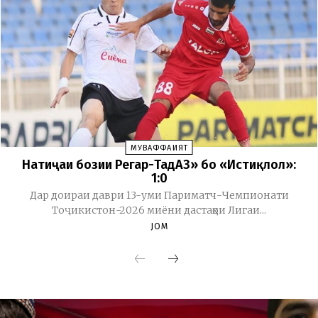
МУВАФФАҚИЯТ
Натиҷаи бозии Регар-ТадАЗ» бо «Истиқлол»:
1:0
Дар доираи даври 13-уми Париматч-Чемпионати
Тоҷикистон-2026 миёни дастаҳои Лигаи...
JOM