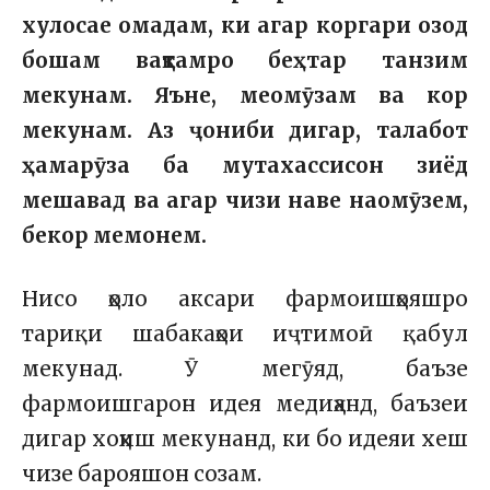
хулосае омадам, ки агар коргари озод
бошам вақтамро беҳтар танзим
мекунам. Яъне, меомӯзам ва кор
мекунам. Аз ҷониби дигар, талабот
ҳамарӯза ба мутахассисон зиёд
мешавад ва агар чизи наве наомӯзем,
бекор мемонем.
Нисо ҳоло аксари фармоишҳояшро
тариқи шабакаҳои иҷтимоӣ қабул
мекунад. Ӯ мегӯяд, баъзе
фармоишгарон идея медиҳанд, баъзеи
дигар хоҳиш мекунанд, ки бо идеяи хеш
чизе барояшон созам.