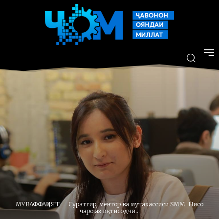
МУВАФФАҚИЯТ
Суратгир, ментор ва мутахассиси SMM. Нисо
чаро аз иқтисодчӣ...