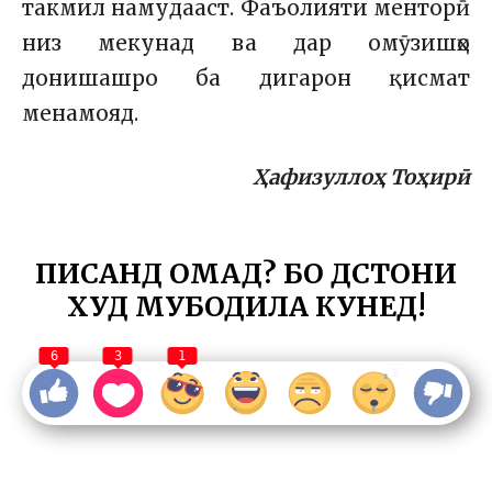
такмил намудааст. Фаъолияти менторӣ
низ мекунад ва дар омӯзишҳо
донишашро ба дигарон қисмат
менамояд.
Ҳафизуллоҳ Тоҳирӣ
ПИСАНД ОМАД? БО ДӮСТОНИ
ХУД МУБОДИЛА КУНЕД!
6
3
1