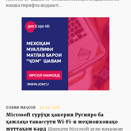
нақша гирифта шудааст....
ОЛАМИ МАҶОЗӢ
06.08.2026
Microsoft гурӯҳи ҳакерии Русияро ба
ҳамлаҳо тавассути Wi-Fi-и меҳмонхонаҳо
муттаҳам кард
Ширкати Microsoft аз як маъракаи