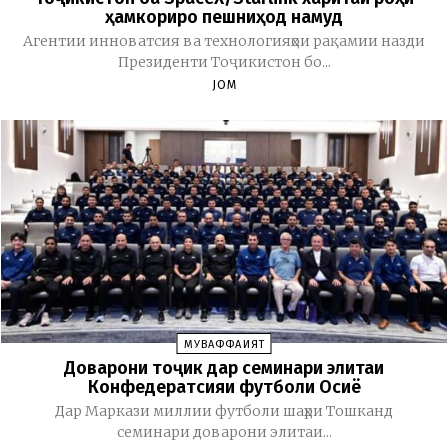
ҳамкориро пешниҳод намуд
Агентии инноватсия ва технологияҳои рақамии назди
Президенти Тоҷикистон бо...
JOM
МУВАФФАҚИЯТ
Доварони тоҷик дар семинари элитаи
Конфедератсияи футболи Осиё
Дар Маркази миллии футболи шаҳри Тошканд
семинари доварони элитаи...