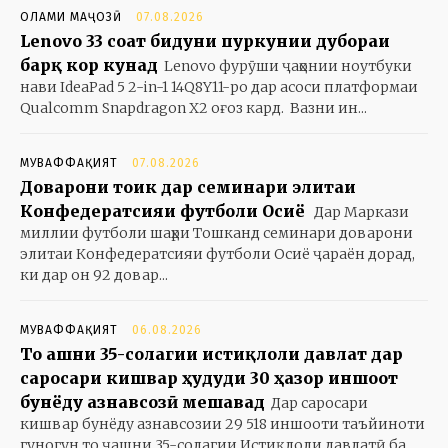
ОЛАМИ МАҶОЗӢ
07.08.2026
Lenovo 33 соат бидуни пуркунии дубораи
барқ кор кунад
Lenovo фурӯши ҷаҳонии ноутбуки
нави IdeaPad 5 2-in-1 14Q8Y11-ро дар асоси платформаи
Qualcomm Snapdragon X2 оғоз кард. Вазни ин...
МУВАФФАҚИЯТ
07.08.2026
Доварони тоҷик дар семинари элитаи
Конфедератсияи футболи Осиё
Дар Маркази
миллии футболи шаҳри Тошканд семинари доварони
элитаи Конфедератсияи футболи Осиё ҷараён дорад,
ки дар он 92 довар...
МУВАФФАҚИЯТ
06.08.2026
То ҷашни 35-солагии истиқлоли давлат дар
саросари кишвар ҳудуди 30 ҳазор иншоот
бунёду азнавсозӣ мешавад
Дар саросари
кишвар бунёду азнавсозии 29 518 иншооти таъйиноти
гуногун то ҷашни 35-солагии Истиқлоли давлатӣ ба