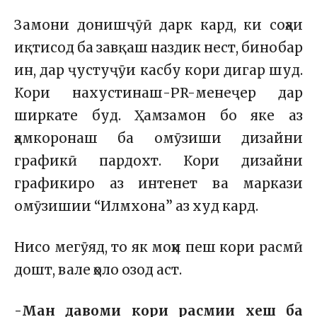
Замони донишҷӯӣ дарк кард, ки соҳаи
иқтисод ба завқаш наздик нест, бинобар
ин, дар ҷустуҷӯи касбу кори дигар шуд.
Кори нахустинаш-PR-менеҷер дар
ширкате буд. Ҳамзамон бо яке аз
ҳамкоронаш ба омӯзиши дизайни
графикӣ пардохт. Кори дизайни
графикиро аз интенет ва маркази
омӯзишии “Илмхона” аз худ кард.
Нисо мегӯяд, то як моҳи пеш кори расмӣ
дошт, вале ҳоло озод аст.
-Ман давоми кори расмии хеш ба