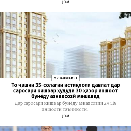
JOM
МУВАФФАҚИЯТ
То ҷашни 35-солагии истиқлоли давлат дар
саросари кишвар ҳудуди 30 ҳазор иншоот
бунёду азнавсозӣ мешавад
Дар саросари кишвар бунёду азнавсозии 29 518
иншооти таъйиноти...
JOM