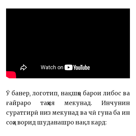
Ӯ банер, логотип, нақшҳо барои либос ва
ғайраро таҳия мекунад. Инчунин
суратгирӣ низ мекунад ва чӣ гуна ба ин
соҳа ворид шуданашро нақл кард: