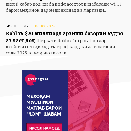
ҳакерӣ хабар дод, ки ба инфрасохтори шабакаҳои Wi-Fi
барои меҳмонон дар меҳмонхонаҳо ва марказҳои...
БИЗНЕС-КЛУБ
06.08.2026
Roblox $70 миллиард арзиши бозории худро
аз даст дод
Ширкати Roblox Corporation дар
ҳисоботи семоҳаи худ эътироф кард, ки аз моҳи июли
соли 2025 то моҳи июли соли...