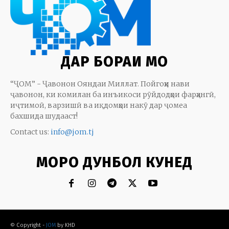
ДАР БОРАИ МО
“ҶОМ” - Ҷавонон Ояндаи Миллат. Пойгоҳи нави
ҷавонон, ки комилан ба инъикоси рӯйдодҳои фарҳангӣ,
иҷтимоӣ, варзишӣ ва иқдомҳои накӯ дар ҷомеа
бахшида шудааст!
Contact us:
info@jom.tj
МОРО ДУНБОЛ КУНЕД
© Copyright -
JOM
by KHD