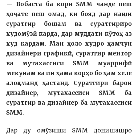
— Вобаста ба кори SMM чанде пеш
ҳоҷате пеш омад, ки бояд дар нақши
суратгир бошам ва суратгириро
худомӯзӣ карда, дар муддати кӯтоҳ аз
худ кардам. Ман ҳоло худро ҳамчун
дизайнери графикӣ, суратгир ментор
ва мутахассиси SMM муаррифӣ
мекунам ва ин ҳама корҳо бо ҳам хеле
алоқаманд ҳастанд. Суратгирӣ барои
дизайнер, мутахассиси SMM ба
суратгир ва дизайнер ба мутахассиси
SMM.
Дар ду омӯзиши SMM донишашро