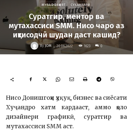
МУВАФФАҚИЯТ
СУХАНВАРӢ
Суратгир, ментор ва
мутахассиси SMM. Нисо чаро аз
иқтисодчӣ шудан даст кашид?
-
By
JOM
1623
20.06.2022
0
Нисо Донишгоҳи ҳуқуқ, бизнес ва сиёсати
Хуҷандро хатм кардааст, аммо ҳоло
дизайнери графикӣ, суратгир ва
мутахассиси SMM аст.