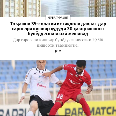
МУВАФФАҚИЯТ
То ҷашни 35-солагии истиқлоли давлат дар
саросари кишвар ҳудуди 30 ҳазор иншоот
бунёду азнавсозӣ мешавад
Дар саросари кишвар бунёду азнавсозии 29 518
иншооти таъйиноти...
JOM