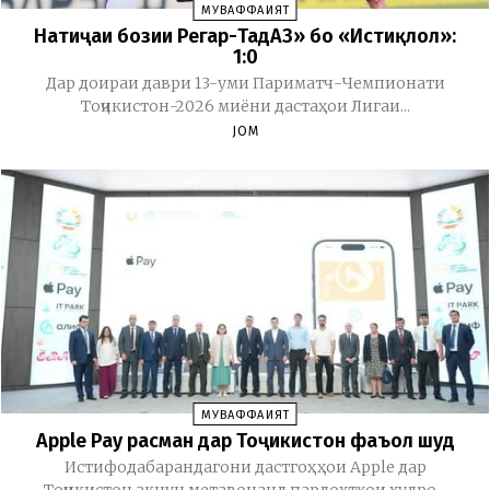
МУВАФФАҚИЯТ
Натиҷаи бозии Регар-ТадАЗ» бо «Истиқлол»:
1:0
Дар доираи даври 13-уми Париматч-Чемпионати
Тоҷикистон-2026 миёни дастаҳои Лигаи...
JOM
МУВАФФАҚИЯТ
Apple Pay расман дар Тоҷикистон фаъол шуд
Истифодабарандагони дастгоҳҳои Apple дар