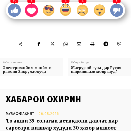
10
1
1
1
2
Хабари пешин
Хабари баъди
Электромобил-«пой»-и
Масрур чӣ гуна дар Русия
равони Зикруллоҳхуҷа
ширинипази моҳир шуд?
ХАБАРҲОИ ОХИРИН
МУВАФФАҚИЯТ
06.08.2026
То ҷашни 35-солагии истиқлоли давлат дар
саросари кишвар ҳудуди 30 ҳазор иншоот