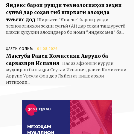
Яндекс барои рушди технологияҳои зеҳни
сунъӣ дар соҳаи тиб ширкати алоҳида
таъсис дод
Ширкати "Яндекс" барои рушди
технологияҳои зеҳни сунъӣ (AI) дар соҳаи тандурустӣ
шахси ҳуқуқии алоҳидаеро бо номи "Яндекс мед" ба...
ҲАЁТИ СОЛИМ
04.08.2026
Мактуби Раиси Комиссияи Аврупо ба
сарвазири Испания
Пас аз афзоиши вуруди
муҳоҷирон ба шаҳри Сеутаи Испания, раиси Комиссияи
Аврупо Урсула фон дер Ляйен аз кишварҳои
Иттиҳоди...