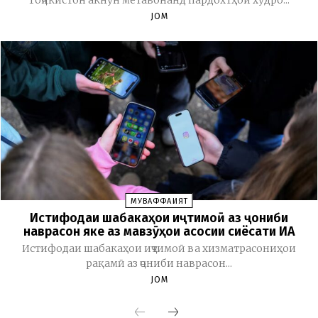
Тоҷикистон акнун метавонанд пардохтҳои худро...
JOM
МУВАФФАҚИЯТ
Истифодаи шабакаҳои иҷтимоӣ аз ҷониби
наврасон яке аз мавзӯҳои асосии сиёсати ИА
Истифодаи шабакаҳои иҷтимоӣ ва хизматрасониҳои
рақамӣ аз ҷониби наврасон...
JOM