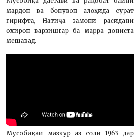
Мусобиқа даставӣ ва рақобат байни
мардон ва бонувон алоҳида сурат
гирифта, Натиҷа замони расидани
охирон варзишгар ба марра дониста
мешавад.
Мусобиқаи мазкур аз соли 1963 дар