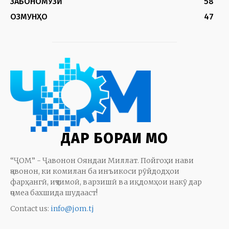
ЗАБОНОМӮЗӢ
58
ОЗМУНҲО
47
ДАР БОРАИ МО
“ҶОМ” - Ҷавонон Ояндаи Миллат. Пойгоҳи нави
ҷавонон, ки комилан ба инъикоси рӯйдодҳои
фарҳангӣ, иҷтимоӣ, варзишӣ ва иқдомҳои накӯ дар
ҷомеа бахшида шудааст!
Contact us:
info@jom.tj