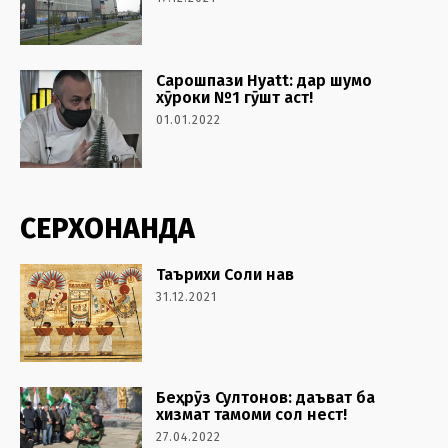
Сарошпази Hyatt: дар шумо
хӯроки №1 гӯшт аст!
01.01.2022
СЕРХОНАНДА
Таърихи Соли нав
31.12.2021
Беҳрӯз Султонов: даъват ба
хизмат тамоми сол нест!
27.04.2022