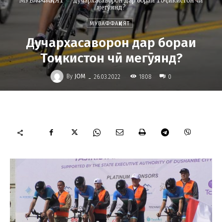
МУВАФФАҚИЯТ
Дучархасаворон дар бораи Тоҷикистон чӣ
мегӯянд?
МУВАФФАҚИЯТ
Дучархасаворон дар бораи
Тоҷикистон чӣ мегӯянд?
-
By
JOM
1808
26.03.2022
0