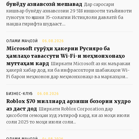
бунёду азнавсозӣ мешавад
Дар саросари
кишвар бунёду азнавсозии 29 518 иншооти таъйиноти
гуногун то ҷашни 35-солагии Истиқлоли давлатӣ ба
нақша гирифта шудааст....
ОЛАМИ МАҶОЗӢ
06.08.2026
Microsoft гурӯҳи ҳакерии Русияро ба
ҳамлаҳо тавассути Wi-Fi-и меҳмонхонаҳо
муттаҳам кард
Ширкати Microsoft аз як маъракаи
ҳакерӣ хабар дод, ки ба инфрасохтори шабакаҳои Wi-
Fi барои меҳмонон дар меҳмонхонаҳо ва марказҳои...
БИЗНЕС-КЛУБ
06.08.2026
Roblox $70 миллиард арзиши бозории худро
аз даст дод
Ширкати Roblox Corporation дар
ҳисоботи семоҳаи худ эътироф кард, ки аз моҳи июли
соли 2025 то моҳи июли соли...
ОЛАМИ МАҶОЗӢ
04.08.2026