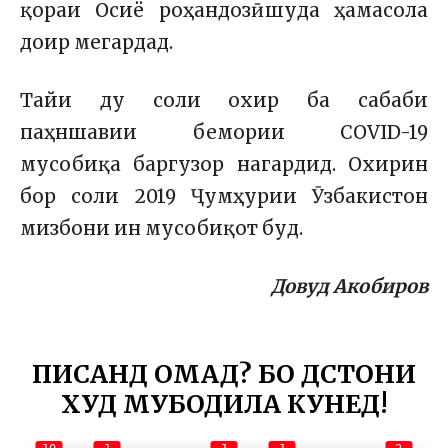
қораи Осиё роҳандозӣ шуда ҳамасола
доир мегардад.
Тайи ду соли охир ба сабаби
паҳншавии бемории COVID-19
мусобиқа баргузор нагардид. Охирин
бор соли 2019 Ҷумҳурии Ӯзбакистон
мизбони ин мусобиқот буд.
Довуд Акобиров
ПИСАНД ОМАД? БО ДӮСТОНИ
ХУД МУБОДИЛА КУНЕД!