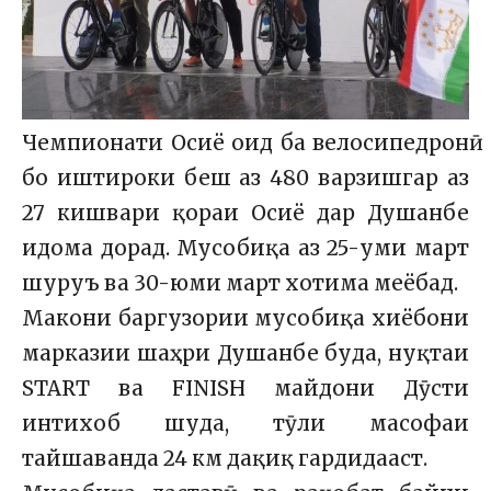
Чемпионати Осиё оид ба велосипедронӣ
бо иштироки беш аз 480 варзишгар аз
27 кишвари қораи Осиё дар Душанбе
идома дорад. Мусобиқа аз 25-уми март
шуруъ ва 30-юми март хотима меёбад.
Макони баргузории мусобиқа хиёбони
марказии шаҳри Душанбе буда, нуқтаи
START ва FINISH майдони Дӯсти
интихоб шуда, тӯли масофаи
тайшаванда 24 км дақиқ гардидааст.