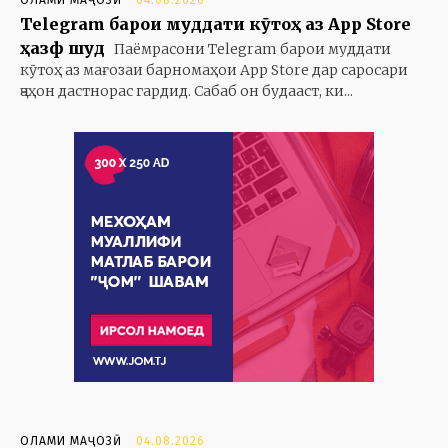
Telegram барои муддати кӯтоҳ аз App Store
ҳазф шуд
Паёмрасони Telegram барои муддати
кӯтоҳ аз мағозаи барномаҳои App Store дар саросари
ҷаҳон дастнорас гардид. Сабаб он будааст, ки...
ОЛАМИ МАҶОЗӢ
04.08.2026