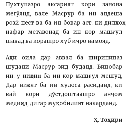
Пухтупазро аксарият кори занона
мегӯянд, вале Масрур ба ин андеша
розӣ нест ва ба ин бовар аст, ки дилхоҳ
нафар метавонад ба ин кор машғул
шавад ва корашро хуб иҷро намояд.
Аҳли оила дар аввал ба ширинипаз
шудани Масрур зид буданд. Бинобар
ин, ӯ ниҳонӣ ба ин кор машғул мешуд,
Дар ниҳоят ба ин хулоса расиданд, ки
вай кори дӯстдоштаашро анҷом
медиҳад, дигар муқобилият накарданд.
Ҳ. Тоҳирӣ