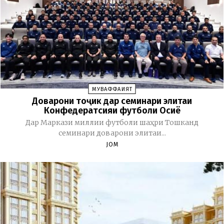
МУВАФФАҚИЯТ
Доварони тоҷик дар семинари элитаи
Конфедератсияи футболи Осиё
Дар Маркази миллии футболи шаҳри Тошканд
семинари доварони элитаи...
JOM