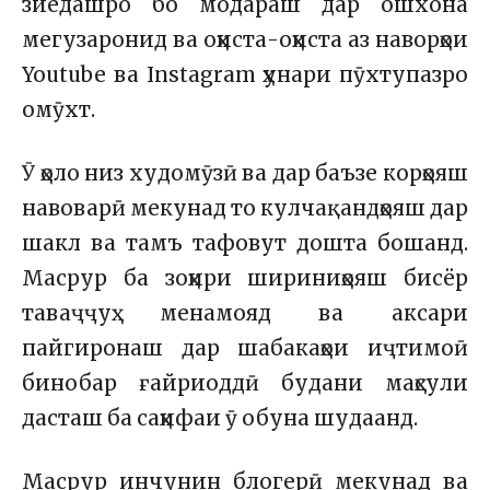
зиёдашро бо модараш дар ошхона
мегузаронид ва оҳиста-оҳиста аз наворҳои
Youtube ва Instagram ҳунари пӯхтупазро
омӯхт.
Ӯ ҳоло низ худомӯзӣ ва дар баъзе корҳояш
навоварӣ мекунад то кулчақандҳояш дар
шакл ва тамъ тафовут дошта бошанд.
Масрур ба зоҳири шириниҳояш бисёр
таваҷҷуҳ менамояд ва аксари
пайгиронаш дар шабакаҳои иҷтимоӣ
бинобар ғайриоддӣ будани маҳсули
дасташ ба саҳифаи ӯ обуна шудаанд.
Масрур инчунин блогерӣ мекунад ва