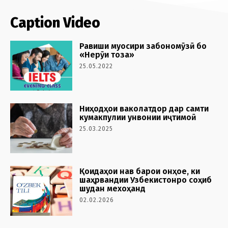
Caption Video
Равиши муосири забономӯзӣ бо
«Нерӯи тоза»
25.05.2022
Ниҳодҳои ваколатдор дар самти
кумакпулии унвонии иҷтимоӣ
25.03.2025
Қоидаҳои нав барои онҳое, ки
шаҳрвандии Узбекистонро соҳиб
шудан мехоҳанд
02.02.2026