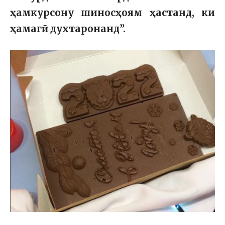
ҳамкурсону шиносҳоям ҳастанд, ки
ҳамагӣ духтаронанд”.