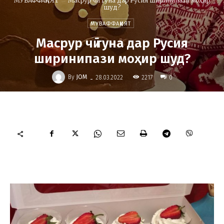
МУВАФФАҚИЯТ
Масрур чӣ гуна дар Русия ширинипази моҳир
шуд?
МУВАФФАҚИЯТ
Масрур чӣ гуна дар Русия
ширинипази моҳир шуд?
-
By
JOM
2217
28.03.2022
0