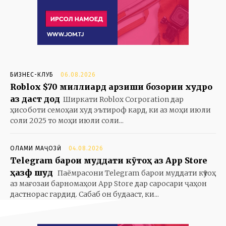
БИЗНЕС-КЛУБ
06.08.2026
Roblox $70 миллиард арзиши бозории худро
аз даст дод
Ширкати Roblox Corporation дар
ҳисоботи семоҳаи худ эътироф кард, ки аз моҳи июли
соли 2025 то моҳи июли соли...
ОЛАМИ МАҶОЗӢ
04.08.2026
Telegram барои муддати кӯтоҳ аз App Store
ҳазф шуд
Паёмрасони Telegram барои муддати кӯтоҳ
аз мағозаи барномаҳои App Store дар саросари ҷаҳон
дастнорас гардид. Сабаб он будааст, ки...