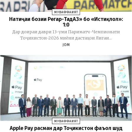
МУВАФФАҚИЯТ
Натиҷаи бозии Регар-ТадАЗ» бо «Истиқлол»:
1:0
Дар доираи даври 13-уми Париматч-Чемпионати
Тоҷикистон-2026 миёни дастаҳои Лигаи...
JOM
МУВАФФАҚИЯТ
Apple Pay расман дар Тоҷикистон фаъол шуд