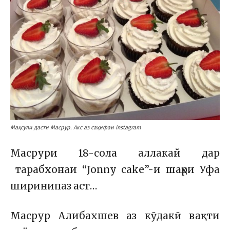
Маҳсули дасти Масрур. Акс аз саҳифаи instagram
Масрури 18-сола аллакай дар
тарабхонаи “Jonny cake”-и шаҳри Уфа
ширинипаз аст…
Масрур Алибахшев аз кӯдакӣ вақти