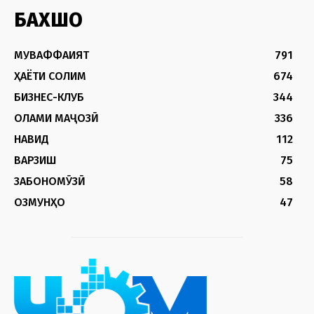
БАХШҲО
МУВАФФАҚИЯТ
791
ҲАЁТИ СОЛИМ
674
БИЗНЕС-КЛУБ
344
ОЛАМИ МАҶОЗӢ
336
НАВИД
112
ВАРЗИШ
75
ЗАБОНОМӮЗӢ
58
ОЗМУНҲО
47