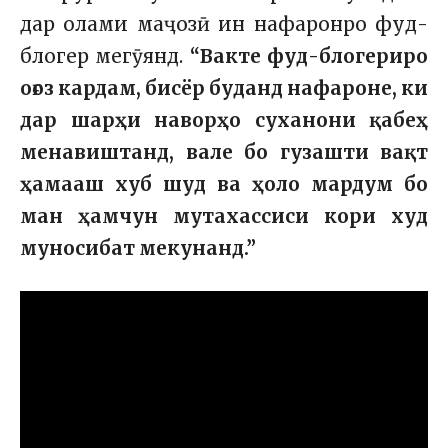
дар олами маҷозӣ ин нафаронро фуд-
блогер мегӯянд.
“Вакте фуд-блогериро
оғоз кардам, бисёр буданд нафароне, ки
дар шарҳи наворҳо суханони қабеҳ
менавиштанд, вале бо гузашти вақт
ҳамааш хуб шуд ва ҳоло мардум бо
ман ҳамчун мутахассиси кори худ
муносибат мекунанд.”