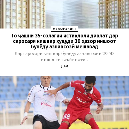
МУВАФФАҚИЯТ
То ҷашни 35-солагии истиқлоли давлат дар
саросари кишвар ҳудуди 30 ҳазор иншоот
бунёду азнавсозӣ мешавад
Дар саросари кишвар бунёду азнавсозии 29 518
иншооти таъйиноти...
JOM