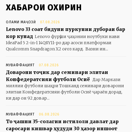
ХАБАРҲОИ ОХИРИН
ОЛАМИ МАҶОЗӢ
07.08.2026
Lenovo 33 соат бидуни пуркунии дубораи барқ
кор кунад
Lenovo фурӯши ҷаҳонии ноутбуки нави
IdeaPad 5 2-in-1 14Q8Y11-ро дар асоси платформаи
Qualcomm Snapdragon X2 оғоз кард. Вазни ин...
МУВАФФАҚИЯТ
07.08.2026
Доварони тоҷик дар семинари элитаи
Конфедератсияи футболи Осиё
Дар Маркази
миллии футболи шаҳри Тошканд семинари доварони
элитаи Конфедератсияи футболи Осиё ҷараён дорад,
ки дар он 92 довар...
МУВАФФАҚИЯТ
06.08.2026
То ҷашни 35-солагии истиқлоли давлат дар
саросари кишвар ҳудуди 30 ҳазор иншоот