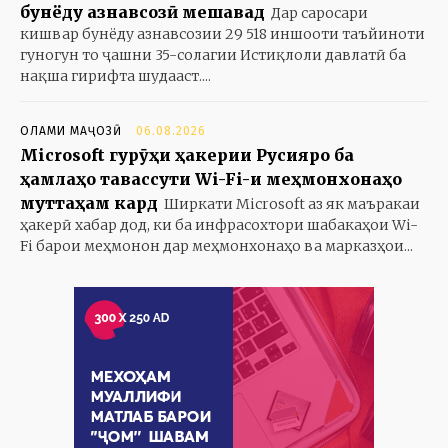
бунёду азнавсозӣ мешавад
Дар саросари
кишвар бунёду азнавсозии 29 518 иншооти таъйиноти
гуногун то ҷашни 35-солагии Истиқлоли давлатӣ ба
нақша гирифта шудааст....
ОЛАМИ МАҶОЗӢ
06.08.2026
Microsoft гурӯҳи ҳакерии Русияро ба
ҳамлаҳо тавассути Wi-Fi-и меҳмонхонаҳо
муттаҳам кард
Ширкати Microsoft аз як маъракаи
ҳакерӣ хабар дод, ки ба инфрасохтори шабакаҳои Wi-
Fi барои меҳмонон дар меҳмонхонаҳо ва марказҳои...