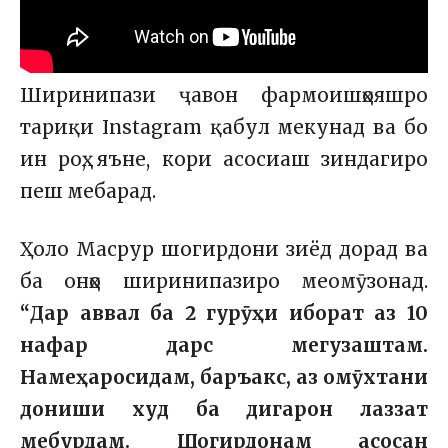
Ширинипази ҷавон фармоишҳояшро
тариқи Instagram қабул мекунад ва бо
ин роҳ, яъне, кори асосиаш зиндагиро
пеш мебарад.
Ҳоло Масрур шогирдони зиёд дорад ва
ба онҳо ширинипазиро меомӯзонад.
“Дар аввал ба 2 гурӯҳи иборат аз 10
нафар дарс мегузаштам.
Намеҳаросидам, баръакс, аз омӯхтани
дониши худ ба дигарон лаззат
мебурдам. Шогирдонам асосан