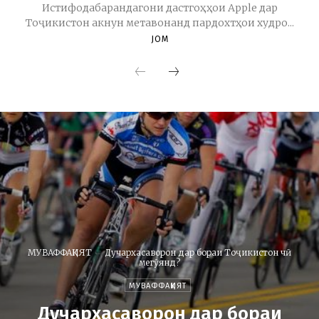
Истифодабарандагони дастгоҳҳои Apple дар
Тоҷикистон акнун метавонанд пардохтҳои худро...
JOM