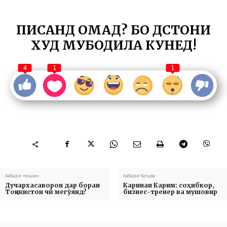
ПИСАНД ОМАД? БО ДӮСТОНИ
ХУД МУБОДИЛА КУНЕД!
4
1
1
Хабари пешин
Хабари баъди
Дучархасаворон дар бораи
Каринаи Карим: соҳибкор,
Тоҷикистон чӣ мегӯянд?
бизнес-тренер ва мушовир