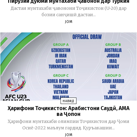
Пирӯзии дуюми мунтахаби ҷавонон дар Туркия
Дастаи мунтахаби ҷавонони Тоҷикистон (U-20) дар
бозии санҷишӣ дастаи...
JOM
НАВИД
Ҳарифони Тоҷикистон: Арабистони Саудӣ, АМА
ва Ҷопон
Ҳарифони мунтахаби олимпии Тоҷикистон дар Ҷоми
Осиё-2022 маълум гардид. Қуръакашии...
JOM