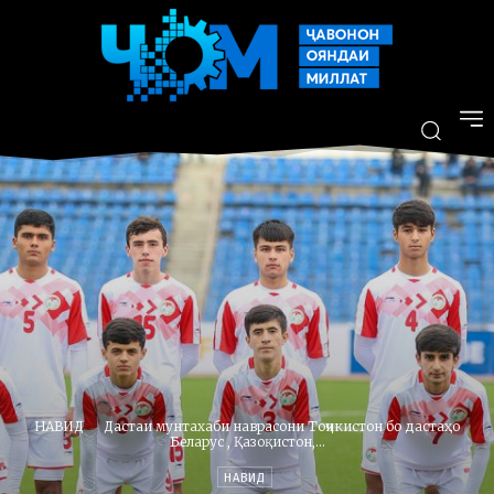
НАВИД
Дастаи мунтахаби наврасони Тоҷикистон бо дастаҳо
Беларус , Қазоқистон,...
НАВИД