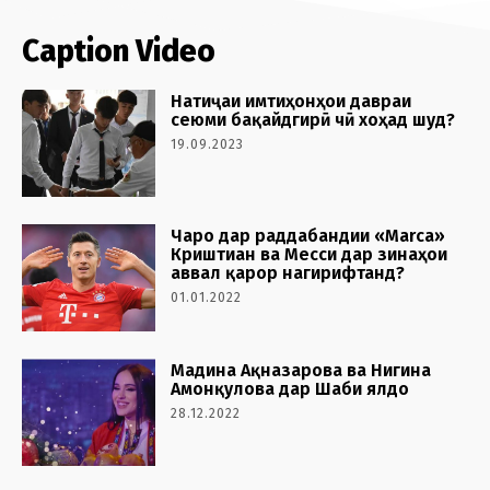
Caption Video
Натиҷаи имтиҳонҳои давраи
сеюми бақайдгирӣ чӣ хоҳад шуд?
19.09.2023
Чаро дар раддабандии «Marca»
Криштиан ва Месси дар зинаҳои
аввал қарор нагирифтанд?
01.01.2022
Мадина Ақназарова ва Нигина
Амонқулова дар Шаби ялдо
28.12.2022