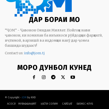
ДАР БОРАИ МО
“ҶОМ” - Ҷавонон Ояндаи Миллат. Пойгоҳи нави
ҷавонон, ки комилан ба инъикоси рӯйдодҳои фарҳангӣ,
иҷтимоӣ, варзишӣ ва иқдомҳои накӯ дар ҷомеа
бахшида шудааст!
Contact us:
info@jom.tj
МОРО ДУНБОЛ КУНЕД
© Copyright -
JOM
by KHD
АСОСӢ
МУВАФФАҚИЯТ
ҲАЁТИ СОЛИМ
CАЙЁҲАТ
БИЗНЕС-КЛУБ