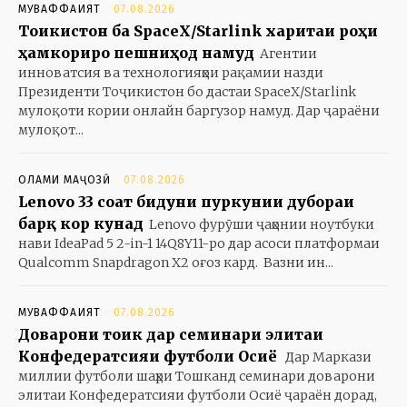
МУВАФФАҚИЯТ
07.08.2026
Тоҷикистон ба SpaceX/Starlink харитаи роҳи
ҳамкориро пешниҳод намуд
Агентии
инноватсия ва технологияҳои рақамии назди
Президенти Тоҷикистон бо дастаи SpaceX/Starlink
мулоқоти кории онлайн баргузор намуд. Дар ҷараёни
мулоқот...
ОЛАМИ МАҶОЗӢ
07.08.2026
Lenovo 33 соат бидуни пуркунии дубораи
барқ кор кунад
Lenovo фурӯши ҷаҳонии ноутбуки
нави IdeaPad 5 2-in-1 14Q8Y11-ро дар асоси платформаи
Qualcomm Snapdragon X2 оғоз кард. Вазни ин...
МУВАФФАҚИЯТ
07.08.2026
Доварони тоҷик дар семинари элитаи
Конфедератсияи футболи Осиё
Дар Маркази
миллии футболи шаҳри Тошканд семинари доварони
элитаи Конфедератсияи футболи Осиё ҷараён дорад,