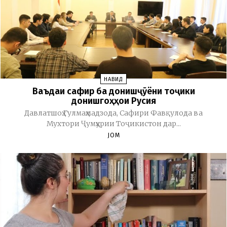
НАВИД
Ваъдаи сафир ба донишҷӯёни тоҷики
донишгоҳҳои Русия
Давлатшоҳ Гулмаҳмадзода, Сафири Фавқулода ва
Мухтори Ҷумҳурии Тоҷикистон дар...
JOM