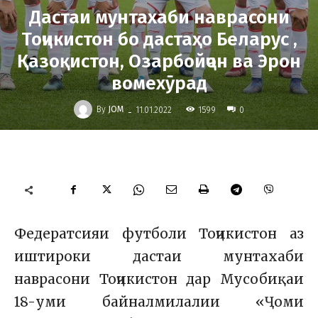
Дастаи мунтахаби наврасони
Тоҷикистон бо дастаҳо Беларус ,
Қазоқистон, Озарбойҷон ва Эрон
вомехӯрад
-
By
JOM
1599
11.01.2022
0
Федератсияи футболи Тоҷикистон аз
иштироки дастаи мунтахаби
наврасони Тоҷикистон дар Мусобиқаи
18-уми байналмилалии «Ҷоми