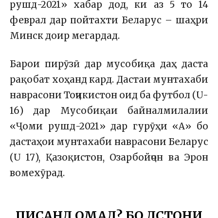
рушд-2021» хабар дод, ки аз 5 то 14
феврал дар пойтахти Беларус – шаҳри
Минск доир мегардад.
Барои пирӯзӣ дар мусобиқа даҳ даста
рақобат хоҳанд кард. Дастаи мунтахаби
наврасони Тоҷикистон оид ба футбол (U-
16) дар Мусобиқаи байналмилалии
«Ҷоми рушд-2021» дар гурӯҳи «А» бо
дастаҳои мунтахаби наврасони Беларус
(U 17), Қазоқистон, Озарбойҷон ва Эрон
вомехӯрад.
ПИСАНД ОМАД? БО ДӮСТОНИ