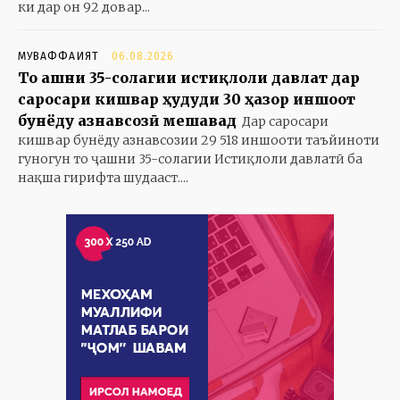
ки дар он 92 довар...
МУВАФФАҚИЯТ
06.08.2026
То ҷашни 35-солагии истиқлоли давлат дар
саросари кишвар ҳудуди 30 ҳазор иншоот
бунёду азнавсозӣ мешавад
Дар саросари
кишвар бунёду азнавсозии 29 518 иншооти таъйиноти
гуногун то ҷашни 35-солагии Истиқлоли давлатӣ ба
нақша гирифта шудааст....