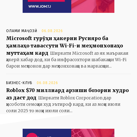
ОЛАМИ МАҶОЗӢ
06.08.2026
Microsoft гурӯҳи ҳакерии Русияро ба
ҳамлаҳо тавассути Wi-Fi-и меҳмонхонаҳо
муттаҳам кард
Ширкати Microsoft аз як маъракаи
ҳакерӣ хабар дод, ки ба инфрасохтори шабакаҳои Wi-Fi
барои меҳмонон дар меҳмонхонаҳо ва марказҳои...
БИЗНЕС-КЛУБ
06.08.2026
Roblox $70 миллиард арзиши бозории худро
аз даст дод
Ширкати Roblox Corporation дар
ҳисоботи семоҳаи худ эътироф кард, ки аз моҳи июли
соли 2025 то моҳи июли соли...