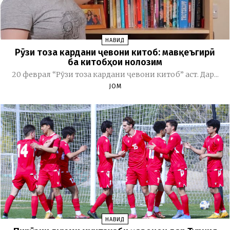
НАВИД
Рӯзи тоза кардани ҷевони китоб: мавқеъгирӣ
ба китобҳои нолозим
20 феврал “Рӯзи тоза кардани ҷевони китоб” аст. Дар...
JOM
НАВИД