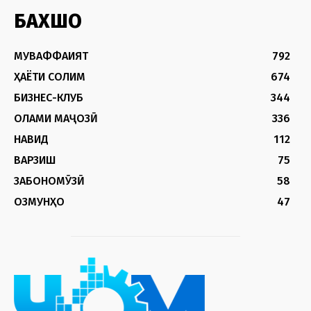
БАХШҲО
МУВАФФАҚИЯТ
792
ҲАЁТИ СОЛИМ
674
БИЗНЕС-КЛУБ
344
ОЛАМИ МАҶОЗӢ
336
НАВИД
112
ВАРЗИШ
75
ЗАБОНОМӮЗӢ
58
ОЗМУНҲО
47