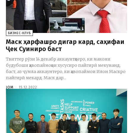
БИЗНЕС-КЛУБ
Маск ҳарфашро дигар кард, саҳифаи
Ҷек Суиниро баст
Твиттер рӯзи 14 декабр аккаунтҳоеро, ки макони
будубоши ҳавопаймоҳои хусусиро пайгирӣ мекунанд,
баст, аз ҷумла аккаунтеро, ки ҳавопаймои Илон Маскро
пайгирӣ мекард. Маск дар...
JOM
-
15.12.2022