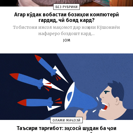
БЕЗ РУБРИКИ
Агар кӯдак вобастаи бозиҳои компютерӣ
гардид, чӣ бояд кард?
Тобистони имсол мақомот дар ноҳияи Кӯшониён
нафареро боздошт кард,...
JOM
ОЛАМИ МАҶОЗӢ
Таъсири тарғибот: эҳсосӣ шудан ба ҷои