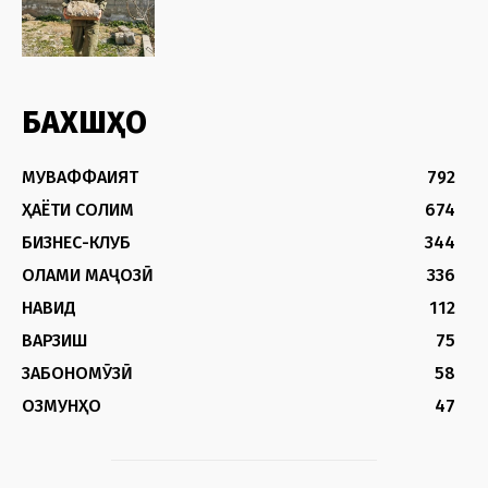
БАХШҲО
МУВАФФАҚИЯТ
792
ҲАЁТИ СОЛИМ
674
БИЗНЕС-КЛУБ
344
ОЛАМИ МАҶОЗӢ
336
НАВИД
112
ВАРЗИШ
75
ЗАБОНОМӮЗӢ
58
ОЗМУНҲО
47