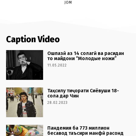
JOM
Caption Video
Ошпазӣ аз 14 солагӣ ва расидан
то майдони “Молодые ножи”
11.05.2022
Таҳсилу тиҷорати Сиёвуши 18-
сола дар Чин
28.02.2023
Пандемия ба 773 миллион
бесавод таъсири манфӣ расонд