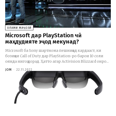
ОЛАМИ МАҶОЗӢ
Microsoft дар PlayStation чӣ
маҳдудияте эҷод мекунад?
Microsoft ба Sony шартнома пешниҳод кардааст, ки
бозиҳои Call of Duty дар PlayStation-ро барои 10 соли
оянда нигоҳ дорад. Ҳатто агар Activision Blizzard онро...
JOM
-
22.11.2022