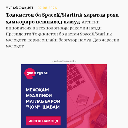
МУВАФФАҚИЯТ
07.08.2026
Тоҷикистон ба SpaceX/Starlink харитаи роҳи
ҳамкориро пешниҳод намуд
Агентии
инноватсия ва технологияҳои рақамии назди
Президенти Тоҷикистон бо дастаи SpaceX/Starlink
мулоқоти кории онлайн баргузор намуд. Дар ҷараёни
мулоқот...
- Advertisement -