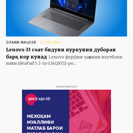
ОЛАМИ МАҶОЗӢ
07.08.2026
Lenovo 33 соат бидуни пуркунии дубораи
барқ кор кунад
Lenovo фурӯши ҷаҳонии ноутбуки
нави IdeaPad 5 2-in-1 14Q8Y11-ро...
- Advertisement -