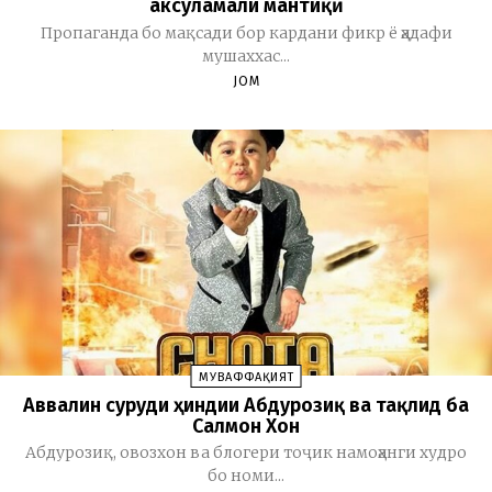
аксуламали мантиқӣ
Пропаганда бо мақсади бор кардани фикр ё ҳадафи
мушаххас...
JOM
МУВАФФАҚИЯТ
Аввалин суруди ҳиндии Абдурозиқ ва тақлид ба
Салмон Хон
Абдурозиқ, овозхон ва блогери тоҷик намоҳанги худро
бо номи...