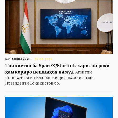
МУВАФФАҚИЯТ
07.08.2026
Тоҷикистон ба SpaceX/Starlink харитаи роҳи
ҳамкориро пешниҳод намуд
Агентии
инноватсия ва технологияҳои рақамии назди
Президенти Тоҷикистон бо...