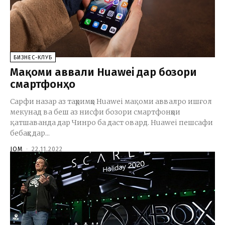
БИЗНЕС-КЛУБ
Мақоми аввали Huawei дар бозори
смартфонҳо
Сарфи назар аз таҳримҳо Huawei мақоми аввалро ишғол
мекунад ва беш аз нисфи бозори смартфонҳои
қатшаванда дар Чинро ба даст овард. Huawei пешсафи
бебаҳс дар...
JOM
-
22.11.2022