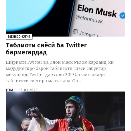
БИЗНЕС-КЛУБ
Таблиғоти сиёсӣ ба Twitter
бармегардад
Ширкати Twitter ва Илон Маск эълом карданд, ки
маҳдудиятҳоро барои таблиғоти сиёсӣ сабуктар
мекунанд. Twitter дар соли 2019 баъзе шаклҳои
таблиғоти сиёсиро манъ кард. Он...
JOM
-
05.01.2023