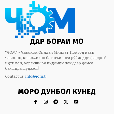
ДАР БОРАИ МО
“ҶОМ” - Ҷавонон Ояндаи Миллат. Пойгоҳи нави
ҷавонон, ки комилан ба инъикоси рӯйдодҳои фарҳангӣ,
иҷтимоӣ, варзишӣ ва иқдомҳои накӯ дар ҷомеа
бахшида шудааст!
Contact us:
info@jom.tj
МОРО ДУНБОЛ КУНЕД