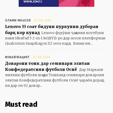
ОЛАМИ МАҶОЗӢ
07.08.2026
Lenovo 33 соат бидуни пуркунии дубораи
барқ кор кунад
Lenovo фурӯши ҷаҳонии ноутбуки
нави IdeaPad 5 2-in-1 14Q8Y11-ро дар асоси платформаи
Qualcomm Snapdragon X2 оғоз кард. Вазни ин...
МУВАФФАҚИЯТ
07.08.2026
Доварони тоҷик дар семинари элитаи
Конфедератсияи футболи Осиё
Дар Маркази
миллии футболи шаҳри Тошканд семинари доварони
элитаи Конфедератсияи футболи Осиё ҷараён дорад,
ки дар он 92 довар...
Must read