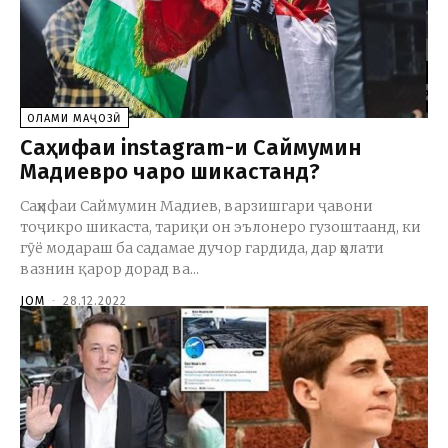
ОЛАМИ МАҶОЗӢ
Саҳифаи instagram-и Саймумин
Мадиевро чаро шикастанд?
Саҳифаи Саймумин Мадиев, варзишгари ҷавони
тоҷикро шикаста, тариқи он эълонеро гузоштаанд, ки
гӯё модараш ба садамае дучор гардида, дар ҳолати
вазнин қарор дорад ва...
JOM
-
28.12.2022