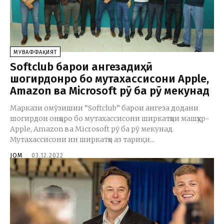
МУВАФФАҚИЯТ
Softclub барои ангезадиҳӣ
шогирдонро бо мутахассисони Apple,
Amazon ва Microsoft рӯ ба рӯ мекунад
Маркази омӯзишии “Softclub” барои ангеза додани
шогирдон онҳоро бо мутахассисони ширкатҳои машҳур-
Apple, Amazon ва Microsoft рӯ ба рӯ мекунад.
Мутахассисони ин ширкатҳо аз тариқи...
JOM
-
03.12.2022