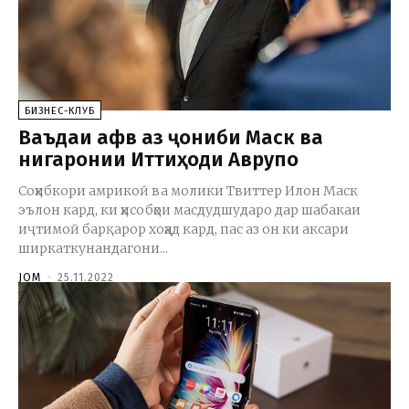
БИЗНЕС-КЛУБ
Ваъдаи афв аз ҷониби Маск ва
нигаронии Иттиҳоди Аврупо
Соҳибкори амрикоӣ ва молики Твиттер Илон Маск
эълон кард, ки ҳисобҳои масдудшударо дар шабакаи
иҷтимоӣ барқарор хоҳад кард, пас аз он ки аксари
ширкаткунандагони...
JOM
-
25.11.2022