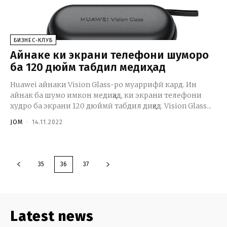
БИЗНЕС-КЛУБ
Айнаке ки экрани телефони шуморо
ба 120 дюйм табдил медиҳад
Huawei айнаки Vision Glass-ро муаррифӣ кард. Ин
айнак ба шумо имкон медиҳад, ки экрани телефони
худро ба экрани 120 дюймӣ табдил диҳед. Vision Glass...
JOM
-
14.11.2022
35
36
37
Latest news