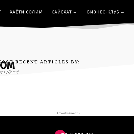
Т
ҲАЁТИ СОЛИМ
CАЙЁҲАТ
БИЗНЕС-КЛУБ
MOST RECENT ARTICLES BY:
JOM
tps://jom.tj
- Advertisement -