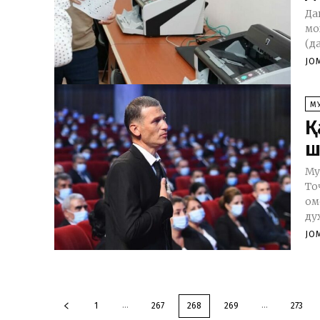
Да
мо
(д
JO
М
Қ
ш
Му
То
ом
ду
JO
...
...
1
267
268
269
273