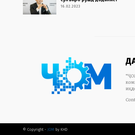
16.02.2023
Д
“ҶО
ком
иқд
Cont
© Copyright -
JOM
by KHD