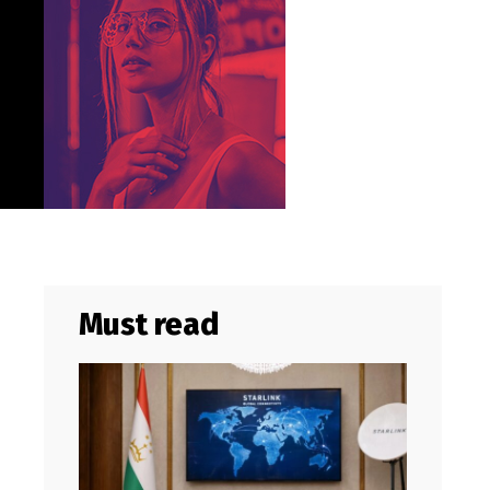
Must read
”