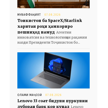
МУВАФФАҚИЯТ
07.08.2026
Тоҷикистон ба SpaceX/Starlink
харитаи роҳи ҳамкориро
пешниҳод намуд
Агентии
инноватсия ва технологияҳои рақамии
назди Президенти Тоҷикистон бо...
ОЛАМИ МАҶОЗӢ
07.08.2026
Lenovo 33 соат бидуни пуркунии
дубораи барқ кор кунад
Lenovo