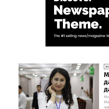
М
М
д
д
Мо
Ма
ҷа