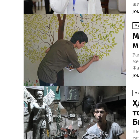
ан
JO
М
М
м
Ра
ме
Фа
JO
М
Ҳ
т
Б
Ше
га