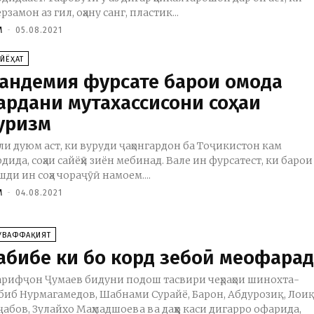
рзамон аз гил, оҳану санг, пластик...
M
-
05.08.2021
ЙЁҲАТ
андемия фурсате барои омода
ардани мутахассисони соҳаи
уризм
ли дуюм аст, ки вуруди ҷаҳонгардон ба Тоҷикистон кам
рдида, соҳаи сайёҳӣ зиён мебинад. Вале ин фурсатест, ки барои
шди ин соҳа чораҷӯӣ намоем....
M
-
04.08.2021
УВАФФАҚИЯТ
абибе ки бо корд зебоӣ меофара
рифҷон Ҷумаев бидуни подош тасвири чеҳраҳои шинохта-
биб Нурмагамедов, Шабнами Сурайё, Барон, Абдурозиқ, Лои
ҷабов, Зулайхо Маҳмадшоева ва даҳҳо каси дигарро офарида,