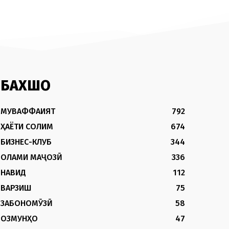
БАХШҲО
МУВАФФАҚИЯТ
792
ҲАЁТИ СОЛИМ
674
БИЗНЕС-КЛУБ
344
ОЛАМИ МАҶОЗӢ
336
НАВИД
112
ВАРЗИШ
75
ЗАБОНОМӮЗӢ
58
ОЗМУНҲО
47