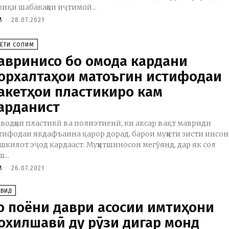
риқи шабакаҳои иҷтимоӣ...
M
-
28.07.2021
АЁТИ СОЛИМ
авринисо бо омода кардани
орхалтаҳои матоъгин истифодаи
акетҳои пластикиро кам
арданист
водҳои пластикӣ ва полиэтиенӣ, ки аксар вақт мавриди
тифодаи якдафъаина қарор дорад, барои муҳити зисти инсон
шкилот эҷод кардааст. Муҳитшиносон мегӯянд, дар як сол
...
M
-
26.07.2021
АВИД
о поёни даври асосии имтиҳони
охилшавӣ ду рӯзи дигар монд