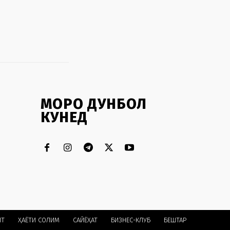
МОРО ДУНБОЛ
КУНЕД
ЯТ
ҲАЁТИ СОЛИМ
CАЙЁҲАТ
БИЗНЕС-КЛУБ
БЕШТАР