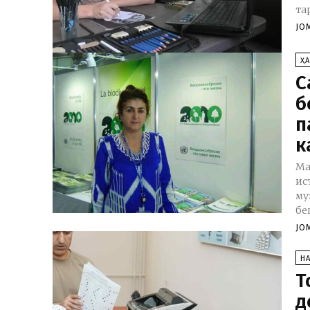
та
JO
Ҳ
С
б
п
к
Ма
ис
му
беш
JO
Н
Т
д