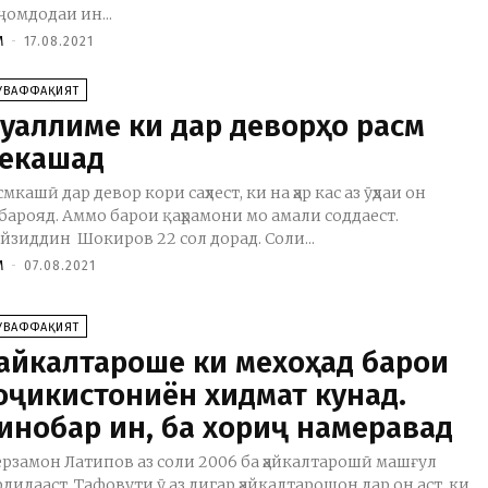
ҷомдодаи ин...
M
-
17.08.2021
УВАФФАҚИЯТ
уаллиме ки дар деворҳо расм
екашад
смкашӣ дар девор кори саҳлест, ки на ҳар кас аз ӯҳдаи он
барояд. Аммо барои қаҳрамони мо амали соддаест.
йзиддин Шокиров 22 сол дорад. Соли...
M
-
07.08.2021
УВАФФАҚИЯТ
айкалтароше ки мехоҳад барои
оҷикистониён хидмат кунад.
инобар ин, ба хориҷ намеравад
рзамон Латипов аз соли 2006 ба ҳайкалтарошӣ машғул
рдидааст. Тафовути ӯ аз дигар ҳайкалтарошон дар он аст, ки