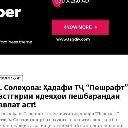
УВАФФАҚИЯТ
. Солеҳова: Ҳадафи ТҶ “Пешрафт
астгирии идеяҳои пешбарандаи
авлат аст!
 бо роҳбари Ташкилоти ҷамъиятии эҳсонкори “Пешрафт”
тлуба Солеҳова доир ба паҳлуҳои фаъолияти эшон, кор бо
вонон, талқину ташвиқи китобхобнӣ ва корҳои хайриявии