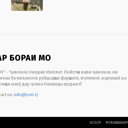
АР БОРАИ МО
М” - Ҷавонон Ояндаи Миллат. Пойгоҳи нави ҷавонон, ки
илан ба инъикоси рӯйдодҳои фарҳангӣ, иҷтимоӣ, варзишӣ ва
омҳои накӯ дар ҷомеа бахшида шудааст!
act us:
info@jom.tj
АСОСӢ
МУВАФФАҚИ