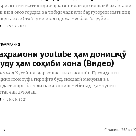
ври асосии имтиҳонҳои марказонидаи дохилшавӣ аз аввали
ҳи июл оғоз гардид ва тибқи ҷадвали баргузории имтиҳонҳо
аври асосӣ) то 7-уми июл идома меёбад. Аз рӯйи...
M
-
05.07.2021
УВАФФАҚИЯТ
аҳрамони youtube ҳам донишҷӯ
уду ҳам соҳиби хона (Видео)
ҳаммад Ҳусейнов дар хонае, ки аз ҷониби Президенти
ҷикистон туҳфа гирифта буд, зиндагӣ мекунад ва
одагиашро ба соли нави хониш мебинад. Ҳамчунин
хтарчаи дуюмаш...
M
-
26.06.2021
Страница 268 из 2