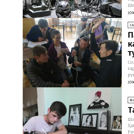
Ше
JO
CА
П
к
т
Со
га
ру
JO
М
Т
Ша
Ҳа
Ра