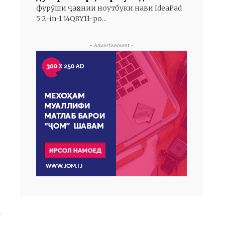
фурӯши ҷаҳонии ноутбуки нави IdeaPad
5 2-in-1 14Q8Y11-ро...
- Advertisement -
д
қ