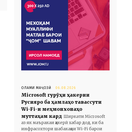
ОЛАМИ МАҶОЗӢ
06.08.2026
Microsoft гурӯҳи ҳакерии
Русияро ба ҳамлаҳо тавассути
Wi-Fi-и меҳмонхонаҳо
муттаҳам кард
Ширкати Microsoft
аз як маъракаи ҳакерӣ хабар дод, ки ба
инфрасохтори шабакаҳои Wi-Fi барои