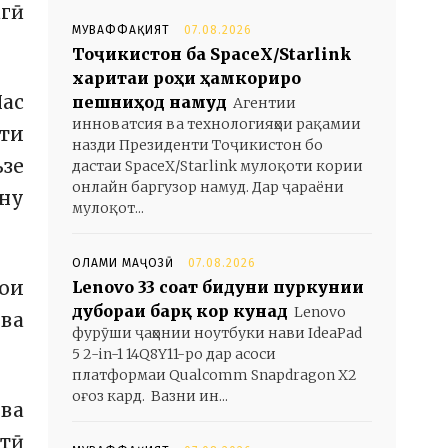
гӣ
МУВАФФАҚИЯТ
07.08.2026
Тоҷикистон ба SpaceX/Starlink
харитаи роҳи ҳамкориро
Пас
пешниҳод намуд
Агентии
инноватсия ва технологияҳои рақамии
оти
назди Президенти Тоҷикистон бо
ъзе
дастаи SpaceX/Starlink мулоқоти кории
онлайн баргузор намуд. Дар ҷараёни
ну
мулоқот...
ОЛАМИ МАҶОЗӢ
07.08.2026
ои
Lenovo 33 соат бидуни пуркунии
дубораи барқ кор кунад
Lenovo
ва
фурӯши ҷаҳонии ноутбуки нави IdeaPad
5 2-in-1 14Q8Y11-ро дар асоси
платформаи Qualcomm Snapdragon X2
оғоз кард. Вазни ин...
 ва
атӣ