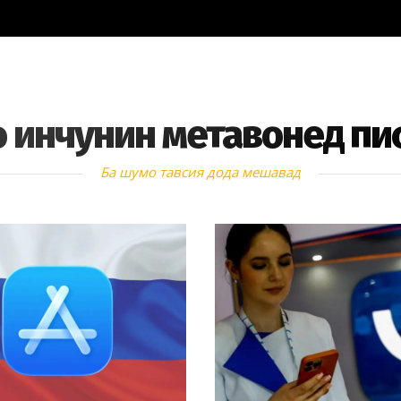
 инчунин метавонед пи
Ба шумо тавсия дода мешавад