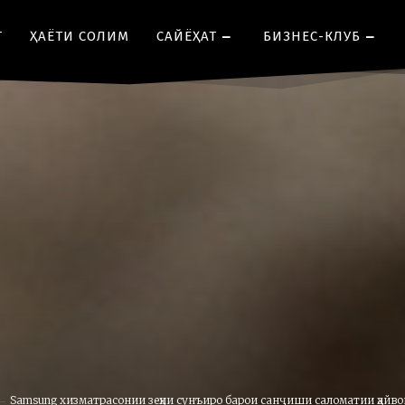
Т
ҲАЁТИ СОЛИМ
CАЙЁҲАТ
БИЗНЕС-КЛУБ
Samsung хизматрасонии зеҳни сунъиро барои санҷиши саломатии ҳайвон