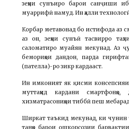
зеҳни сунъиро барои санҷиши иб
муаррифӣ намуд. Ин ҳалли технологӣ
Корбар метавонад бо истифода аз с
аз он, зеҳни сунъӣ тасвирро таҳ
саломатиро муайян мекунад. Аз ҷ
бемориҳои дандон, парда гириф
(пателла)-ро зикр кардааст.
Ин имконият як қисми консепсия
муттаҳид кардани смартфонҳо, 
хизматрасониҳои тиббӣ пеш мебарад
Ширкат таъкид мекунад, ки чунин 
танҳо барои ошкорсозии барвақти