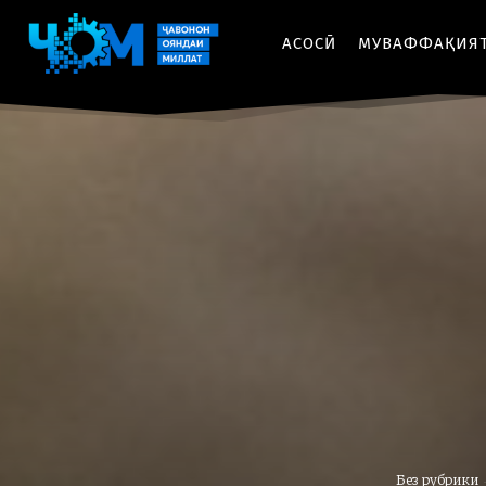
АСОСӢ
МУВАФФАҚИЯ
Без рубрики