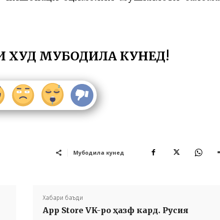
И ХУД МУБОДИЛА КУНЕД!
Мубодила кунед
Хабари баъди
App Store VK-ро ҳазф кард. Русия