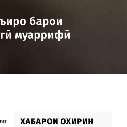
нъиро барои
агӣ муаррифӣ
ХАБАРҲОИ ОХИРИН
ви