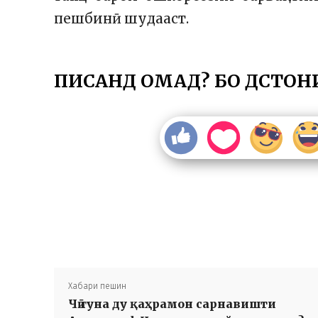
пешбинӣ шудааст.
ПИСАНД ОМАД? БО ДӮСТОН
Хабари пешин
Чӣ гуна ду қаҳрамон сарнавишти