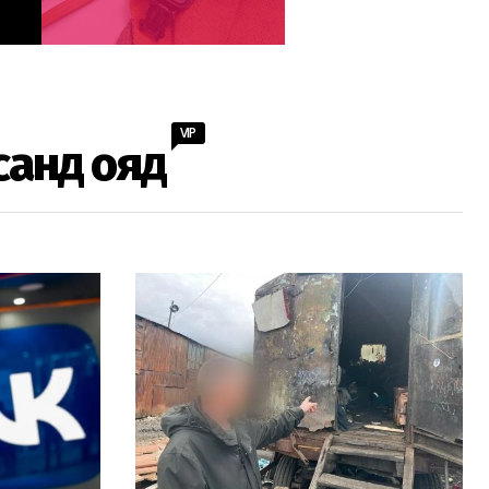
VIP
санд ояд