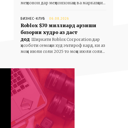
меҳмонон дар меҳмонхонаҳо ва марказҳои...
БИЗНЕС-КЛУБ
06.08.2026
Roblox $70 миллиард арзиши
бозории худро аз даст
дод
Ширкати Roblox Corporation дар
ҳисоботи семоҳаи худ эътироф кард, ки аз
моҳи июли соли 2025 то моҳи июли соли...