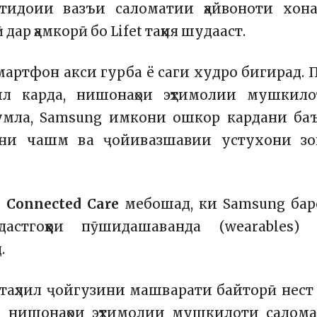
тидоии вазъи саломатии ҳайвоноти хона
 дар ҳамкорӣ бо
Lifet
таҳия шудааст.
мартфон акси гурба ё саги худро бигирад. 
лил карда, нишонаҳои эҳтимолии мушкил
умла, Samsung имкони ошкор кардани ба
тани чашм ва ҷойивазшавии устухони зо
и
Connected Care
мебошад, ки Samsung бар
дастгоҳҳои пӯшидашаванда (wearables) 
.
таҳлил ҷойгузини машварати байторӣ нест
и нишонаҳои эҳтимолии мушкилоти салом