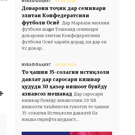
МУВАФФАҚИЯТ
07.08.2026
Доварони тоҷик дар семинари
элитаи Конфедератсияи
футболи Осиё
Дар Маркази миллии
футболи шаҳри Тошканд семинари
доварони элитаи Конфедератсияи
футболи Осиё ҷараён дорад, ки дар он
92 довар...
МУВАФФАҚИЯТ
06.08.2026
То ҷашни 35-солагии истиқлоли
давлат дар саросари кишвар
ҳудуди 30 ҳазор иншоот бунёду
азнавсозӣ мешавад
Дар саросари
кишвар бунёду азнавсозии 29 518
иншооти таъйиноти гуногун то ҷашни
35-солагии Истиқлоли давлатӣ ба
нақша гирифта шудааст....