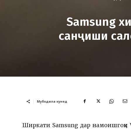
Samsung хи
санҷиши сал
Мубодила кунед
Ширкати
Samsung
дар намоишгоҳи