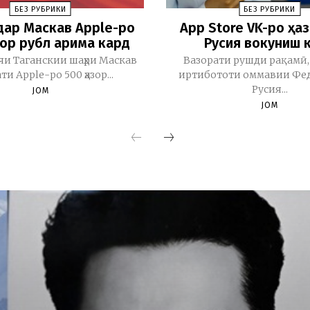
БЕЗ РУБРИКИ
БЕЗ РУБРИКИ
дар Маскав Apple-ро
App Store VK-ро ҳа
ор рубл ҷарима кард
Русия вокуниш 
яи Таганскии шаҳри Маскав
Вазорати рушди рақамӣ,
и Apple-ро 500 ҳазор...
иртибототи оммавии Фе
Русия...
JOM
JOM