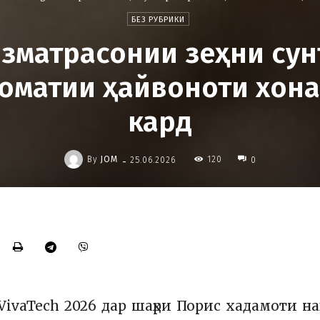
БЕЗ РУБРИКИ
зматрасонии зеҳни су
оматии ҳайвоноти хон
кард
-
By
JOM
120
25.06.2026
0
VivaTech 2026
дар шаҳри
Порис
хадамоти на