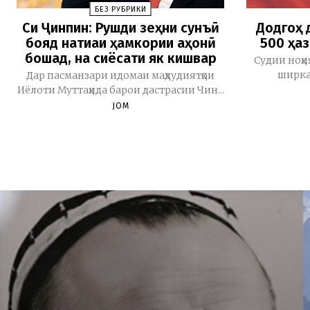
БЕЗ РУБРИКИ
Си Ҷинпин: Рушди зеҳни сунъӣ
Додгоҳ 
бояд натиҷаи ҳамкории ҷаҳонӣ
500 ҳаз
бошад, на сиёсати як кишвар
Судии ноҳи
ширкат
Дар пасманзари идомаи маҳдудиятҳои
Иёлоти Муттаҳида барои дастрасии Чин...
JOM