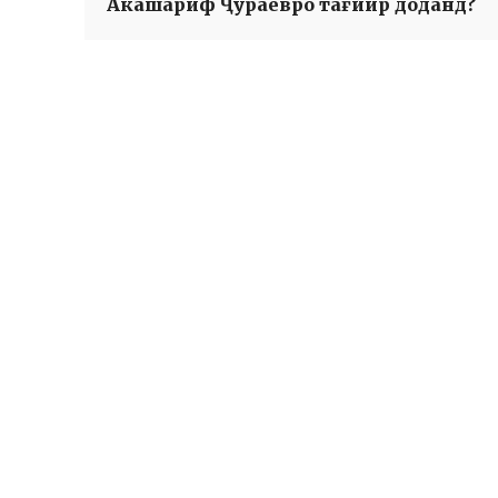
Акашариф Ҷураевро тағйир доданд?