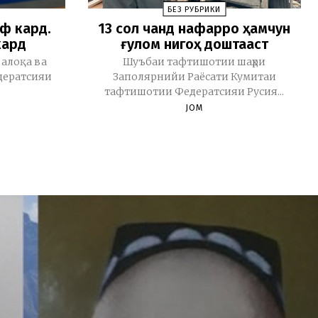
БЕЗ РУБРИКИ
зф кард.
13 cол чанд нафарро ҳамчун
кард
ғулом нигоҳ доштааст
 алоқа ва
Шуъбаи тафтишотии шаҳри
дератсияи
Заполярнийи Раёсати Кумитаи
тафтишотии Федератсияи Русия...
JOM