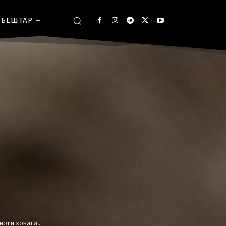
БЕШТАР
оти хонагӣ...