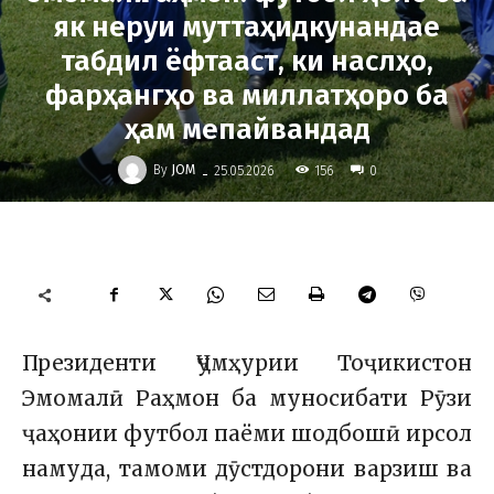
як неруи муттаҳидкунандае
табдил ёфтааст, ки наслҳо,
фарҳангҳо ва миллатҳоро ба
ҳам мепайвандад
-
By
JOM
156
25.05.2026
0
Президенти Ҷумҳурии Тоҷикистон
Эмомалӣ Раҳмон
ба муносибати Рӯзи
ҷаҳонии футбол паёми шодбошӣ ирсол
намуда, тамоми дӯстдорони варзиш ва