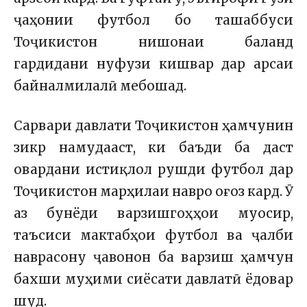
ҷаҳонии футбол бо ташаббуси
Тоҷикистон нишонаи баланд
гардидани нуфузи кишвар дар арсаи
байналмилалӣ мебошад.
Сарвари давлати Тоҷикистон ҳамчунин
зикр намудааст, ки баъди ба даст
овардани истиқлол рушди футбол дар
Тоҷикистон марҳилаи навро оғоз кард. Ӯ
аз бунёди варзишгоҳҳои муосир,
таъсиси мактабҳои футбол ва ҷалби
наврасону ҷавонон ба варзиш ҳамчун
бахши муҳими сиёсати давлатӣ ёдовар
шуд.