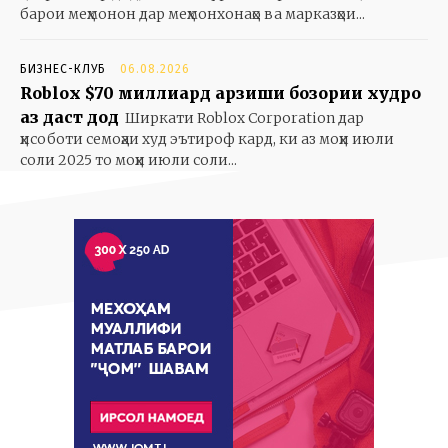
барои меҳмонон дар меҳмонхонаҳо ва марказҳои...
БИЗНЕС-КЛУБ
06.08.2026
Roblox $70 миллиард арзиши бозории худро
аз даст дод
Ширкати Roblox Corporation дар
ҳисоботи семоҳаи худ эътироф кард, ки аз моҳи июли
соли 2025 то моҳи июли соли...