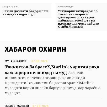
Хабари пешин
Хабари баъди
Нақшаи даъвати баҳорӣ пеш
Устувории захираҳои об
аз муҳлат иҷро шуд!
тавассути шарикӣ:
ҳамгироии роҳҳалҳои
табиатан асосёфта ва
идоракунии ҷомеавӣ дар
Осиёи Марказӣ
ХАБАРҲОИ ОХИРИН
МУВАФФАҚИЯТ
07.08.2026
Тоҷикистон ба SpaceX/Starlink харитаи роҳи
ҳамкориро пешниҳод намуд
Агентии
инноватсия ва технологияҳои рақамии назди
Президенти Тоҷикистон бо дастаи SpaceX/Starlink
мулоқоти кории онлайн баргузор намуд. Дар ҷараёни
мулоқот...
ОЛАМИ МАҶОЗӢ
07.08.2026