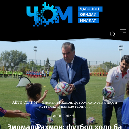
ҲАЁТИ СОЛИМ
Эмомалӣ Раҳмон: футбол ҳоло ба як неруи
муттаҳидкунандае табдил...
ҲАЁТИ СОЛИМ
Эмомалӣ Раҳмон: футбол ҳоло ба