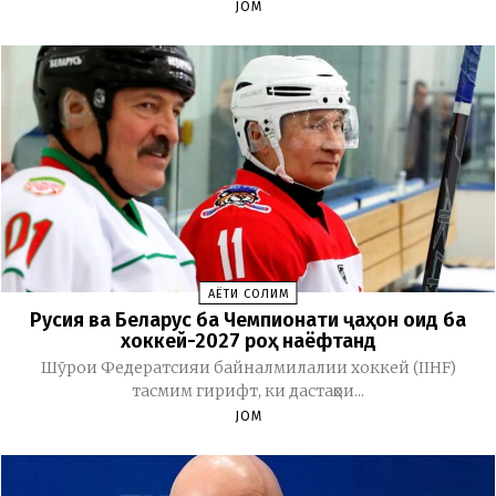
JOM
ҲАЁТИ СОЛИМ
Русия ва Беларус ба Чемпионати ҷаҳон оид ба
хоккей-2027 роҳ наёфтанд
Шӯрои Федератсияи байналмилалии хоккей (IIHF)
тасмим гирифт, ки дастаҳои...
JOM