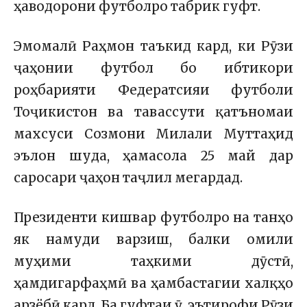
ҳаводорони футболро табрик гуфт.
Эмомалӣ Раҳмон таъкид кард, ки Рӯзи
ҷаҳонии футбол бо ибтикори
роҳбарияти
Федератсияи футболи
Тоҷикистон
ва тавассути қатъномаи
махсуси
Созмони Милали Муттаҳид
эълон шуда, ҳамасола 25 май дар
саросари ҷаҳон таҷлил мегардад.
Президенти кишвар футболро на танҳо
як намуди варзиш, балки омили
муҳими таҳкими дӯстӣ,
ҳамдигарфаҳмӣ ва ҳамбастагии халқҳо
арзёбӣ кард. Ба гуфтаи ӯ, эътирофи Рӯзи