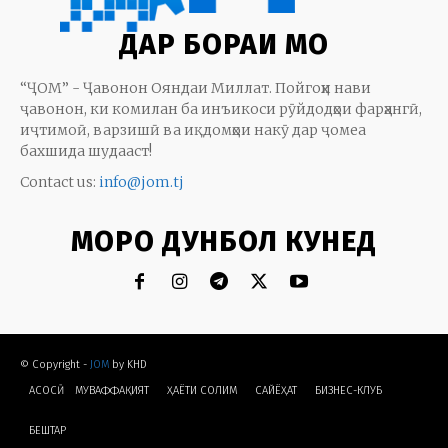
ДАР БОРАИ МО
“ҶОМ” - Ҷавонон Ояндаи Миллат. Пойгоҳи нави
ҷавонон, ки комилан ба инъикоси рӯйдодҳои фарҳангӣ,
иҷтимоӣ, варзишӣ ва иқдомҳои накӯ дар ҷомеа
бахшида шудааст!
Contact us:
info@jom.tj
МОРО ДУНБОЛ КУНЕД
© Copyright -
JOM
by KHD
АСОСӢ
МУВАФФАҚИЯТ
ҲАЁТИ СОЛИМ
CАЙЁҲАТ
БИЗНЕС-КЛУБ
БЕШТАР