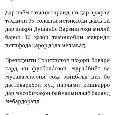
Дар паём таъкид гардид, ки дар арафаи
таҷлили 35-солагии истиқлоли давлатӣ
дар шаҳри
Душанбе
Варзишгоҳи миллӣ
барои 30 ҳазор тамошобин мавриди
истифода қарор дода мешавад.
Президенти Тоҷикистон изҳори боварӣ
кард, ки футболбозон, мураббиён ва
мутахассисони соҳа минбаъд низ бо
дастовардҳои худ парчами кишварро
дар мусобиқаҳои байналмилалӣ баланд
мебардоранд.