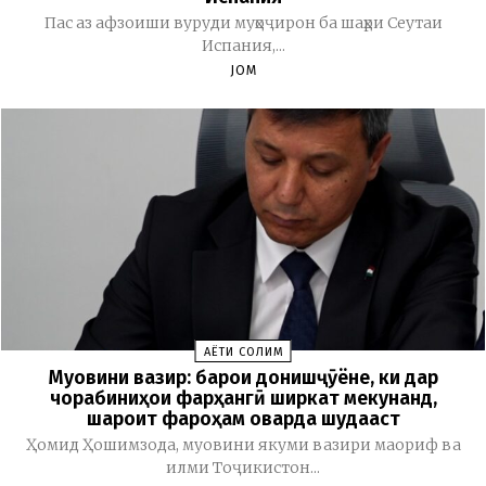
Пас аз афзоиши вуруди муҳоҷирон ба шаҳри Сеутаи
Испания,...
JOM
ҲАЁТИ СОЛИМ
Муовини вазир: барои донишҷӯёне, ки дар
чорабиниҳои фарҳангӣ ширкат мекунанд,
шароит фароҳам оварда шудааст
Ҳомид Ҳошимзода, муовини якуми вазири маориф ва
илми Тоҷикистон...