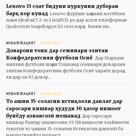
Lenovo 33 соат бидуни пуркунии дубораи
барқ кор кунад
Lenovo фурӯши ҷаҳонии ноутбуки
нави IdeaPad 5 2-in-1 14Q8Y11-ро дар асоси платформаи
Qualcomm Snapdragon X2 оғоз кард. Вазни ин...
МУВАФФАҚИЯТ
07.08.2026
Доварони тоҷик дар семинари элитаи
Конфедератсияи футболи Осиё
Дар Маркази
миллии футболи шаҳри Тошканд семинари доварони
элитаи Конфедератсияи футболи Осиё ҷараён дорад,
ки дар он 92 довар...
МУВАФФАҚИЯТ
06.08.2026
То ҷашни 35-солагии истиқлоли давлат дар
саросари кишвар ҳудуди 30 ҳазор иншоот
бунёду азнавсозӣ мешавад
Дар саросари
кишвар бунёду азнавсозии 29 518 иншооти таъйиноти
гуногун то ҷашни 35-солагии Истиқлоли давлатӣ ба
нақша гирифта шудааст....