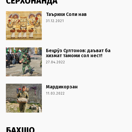
СЕРХОНАНДА
Таърихи Соли нав
31.12.2021
Беҳрӯз Султонов: даъват ба
хизмат тамоми сол нест!
27.04.2022
Мардикорзан
11.03.2022
БАХШҲО