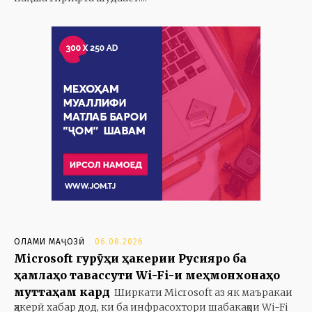
ОЛАМИ МАҶОЗӢ
06.08.2026
Microsoft гурӯҳи ҳакерии Русияро ба
ҳамлаҳо тавассути Wi-Fi-и меҳмонхонаҳо
муттаҳам кард
Ширкати Microsoft аз як маъракаи
ҳакерӣ хабар дод, ки ба инфрасохтори шабакаҳои Wi-Fi