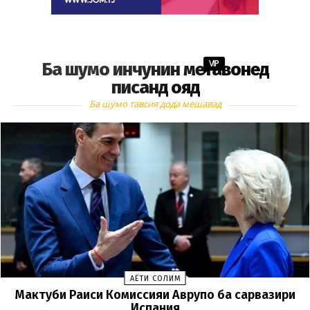
VIP
Ба шумо инчунин метавонед
писанд ояд
Ба шумо тавсия дода мешавад
ҲАЁТИ СОЛИМ
Мактуби Раиси Комиссияи Аврупо ба сарвазири
Испания