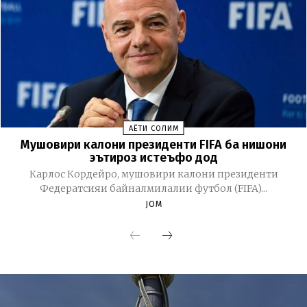
ҲАЁТИ СОЛИМ
Мушовири калони президенти FIFA ба нишони
эътироз истеъфо дод
Карлос Кордейро, мушовири калони президенти
Федератсияи байналмилалии футбол (FIFA)...
JOM