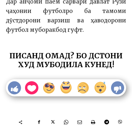
Дар анҷоми паём сарвари давлат Рӯзи
ҷаҳонии футболро ба тамоми
дӯстдорони варзиш ва ҳаводорони
футбол муборакбод гуфт.
ПИСАНД ОМАД? БО ДӮСТОНИ
ХУД МУБОДИЛА КУНЕД!