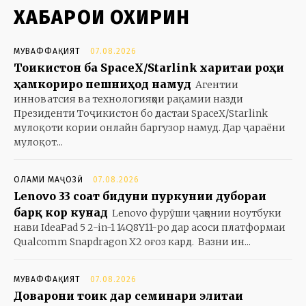
ХАБАРҲОИ ОХИРИН
МУВАФФАҚИЯТ
07.08.2026
Тоҷикистон ба SpaceX/Starlink харитаи роҳи
ҳамкориро пешниҳод намуд
Агентии
инноватсия ва технологияҳои рақамии назди
Президенти Тоҷикистон бо дастаи SpaceX/Starlink
мулоқоти кории онлайн баргузор намуд. Дар ҷараёни
мулоқот...
ОЛАМИ МАҶОЗӢ
07.08.2026
Lenovo 33 соат бидуни пуркунии дубораи
барқ кор кунад
Lenovo фурӯши ҷаҳонии ноутбуки
нави IdeaPad 5 2-in-1 14Q8Y11-ро дар асоси платформаи
Qualcomm Snapdragon X2 оғоз кард. Вазни ин...
МУВАФФАҚИЯТ
07.08.2026
Доварони тоҷик дар семинари элитаи