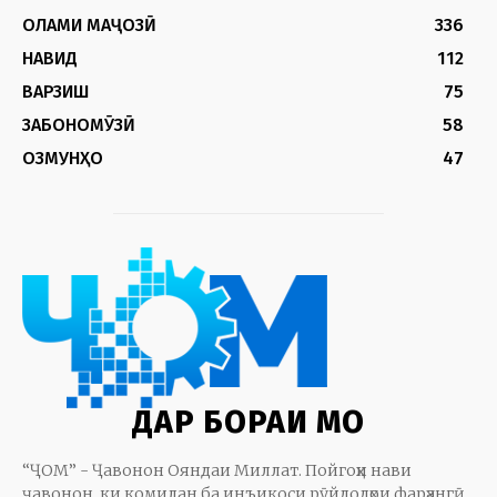
ОЛАМИ МАҶОЗӢ
336
НАВИД
112
ВАРЗИШ
75
ЗАБОНОМӮЗӢ
58
ОЗМУНҲО
47
ДАР БОРАИ МО
“ҶОМ” - Ҷавонон Ояндаи Миллат. Пойгоҳи нави
ҷавонон, ки комилан ба инъикоси рӯйдодҳои фарҳангӣ,