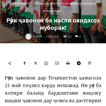
МУВАФФАҚИЯТ
Рӯзи ҷавонон ба насли ояндасоз муборак!
МУВАФФАҚИЯТ
Рӯзи ҷавонон ба насли ояндасоз
муборак!
-
By
JOM
221
23.05.2026
0
Рӯзи ҷавонон дар Тоҷикистон ҳамасола
23 май таҷлил карда мешавад. Ин рӯз ба
хотири баланд бардоштани мақому
нақши ҷавонон дар ҷомеа ва дастгирии