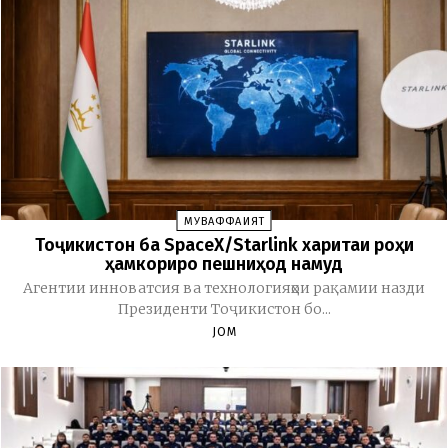
МУВАФФАҚИЯТ
Тоҷикистон ба SpaceX/Starlink харитаи роҳи
ҳамкориро пешниҳод намуд
Агентии инноватсия ва технологияҳои рақамии назди
Президенти Тоҷикистон бо...
JOM