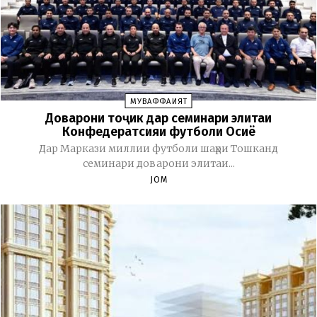
МУВАФФАҚИЯТ
Доварони тоҷик дар семинари элитаи
Конфедератсияи футболи Осиё
Дар Маркази миллии футболи шаҳри Тошканд
семинари доварони элитаи...
JOM