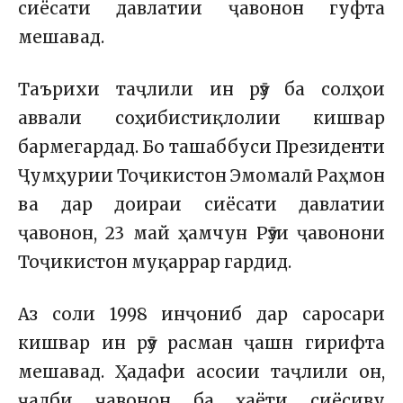
сиёсати давлатии ҷавонон гуфта
мешавад.
Таърихи таҷлили ин рӯз ба солҳои
аввали соҳибистиқлолии кишвар
бармегардад. Бо ташаббуси Президенти
Ҷумҳурии Тоҷикистон
Эмомалӣ Раҳмон
ва дар доираи сиёсати давлатии
ҷавонон, 23 май ҳамчун Рӯзи ҷавонони
Тоҷикистон муқаррар гардид.
Аз соли 1998 инҷониб дар саросари
кишвар ин рӯз расман ҷашн гирифта
мешавад. Ҳадафи асосии таҷлили он,
ҷалби ҷавонон ба ҳаёти сиёсиву