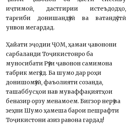
иҷтимоӣ, дастгирии истеъдодҳо,
тарғиби донишандӯзӣ ва ватандӯстӣ
унвон мегардад.
Ҳайати эҷодии ҶОМ, ҳамаи ҷавонони
сарбаланди Тоҷикистонро ба
муносибати Рӯзи ҷавонон самимона
табрик мегӯяд. Ба шумо дар роҳи
донишомӯзӣ, фаъолияти созанда,
ташаббусҳои нав муваффақиятҳои
беназир орзу менамоем. Бигзор нерӯ ва
зеҳни Шумо ҳамеша барои пешрафти
Тоҷикистони азиз равона гардад!