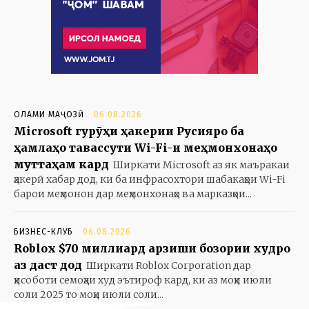
ОЛАМИ МАҶОЗӢ
06.08.2026
Microsoft гурӯҳи ҳакерии Русияро ба
ҳамлаҳо тавассути Wi-Fi-и меҳмонхонаҳо
муттаҳам кард
Ширкати Microsoft аз як маъракаи
ҳакерӣ хабар дод, ки ба инфрасохтори шабакаҳои Wi-Fi
барои меҳмонон дар меҳмонхонаҳо ва марказҳои...
БИЗНЕС-КЛУБ
06.08.2026
Roblox $70 миллиард арзиши бозории худро
аз даст дод
Ширкати Roblox Corporation дар
ҳисоботи семоҳаи худ эътироф кард, ки аз моҳи июли
соли 2025 то моҳи июли соли...