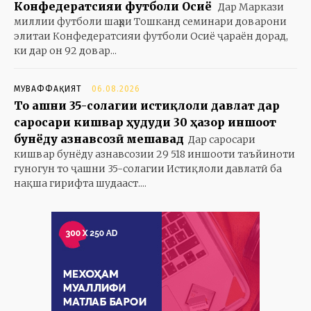
Конфедератсияи футболи Осиё
Дар Маркази
миллии футболи шаҳри Тошканд семинари доварони
элитаи Конфедератсияи футболи Осиё ҷараён дорад,
ки дар он 92 довар...
МУВАФФАҚИЯТ
06.08.2026
То ҷашни 35-солагии истиқлоли давлат дар
саросари кишвар ҳудуди 30 ҳазор иншоот
бунёду азнавсозӣ мешавад
Дар саросари
кишвар бунёду азнавсозии 29 518 иншооти таъйиноти
гуногун то ҷашни 35-солагии Истиқлоли давлатӣ ба
нақша гирифта шудааст....