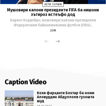
Caption Video
Кохи фарҳанги Бохтар ба номи
Аловуддин Абдуллоев гузошта
шуд