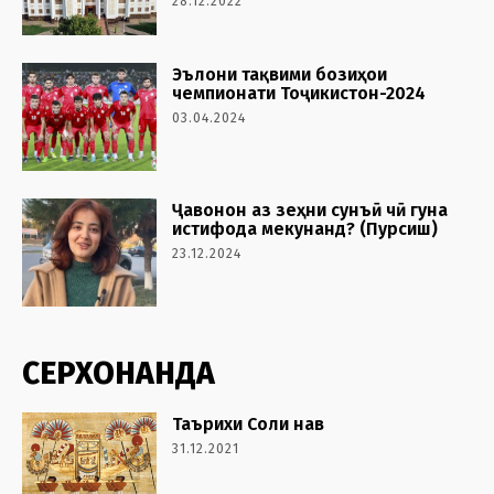
28.12.2022
Эълони тақвими бозиҳои
чемпионати Тоҷикистон-2024
03.04.2024
Ҷавонон аз зеҳни сунъӣ чӣ гуна
истифода мекунанд? (Пурсиш)
23.12.2024
СЕРХОНАНДА
Таърихи Соли нав
31.12.2021