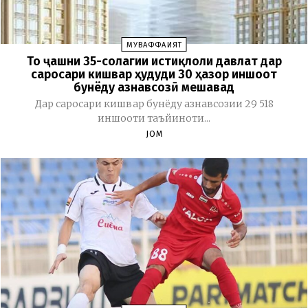
МУВАФФАҚИЯТ
То ҷашни 35-солагии истиқлоли давлат дар
саросари кишвар ҳудуди 30 ҳазор иншоот
бунёду азнавсозӣ мешавад
Дар саросари кишвар бунёду азнавсозии 29 518
иншооти таъйиноти...
JOM