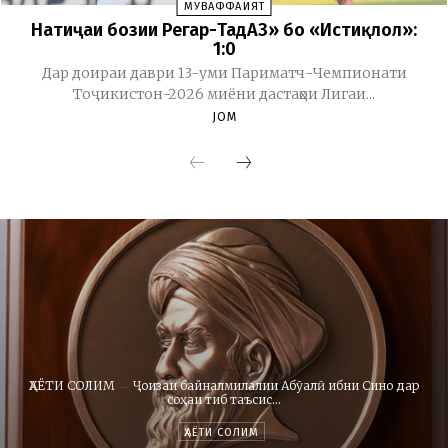
МУВАФФАҚИЯТ
Натиҷаи бозии Регар-ТадАЗ» бо «Истиқлол»:
1:0
Дар доираи даври 13-уми Париматч-Чемпионати
Тоҷикистон-2026 миёни дастаҳои Лигаи...
JOM