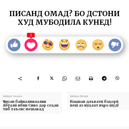
ПИСАНД ОМАД? БО ДӮСТОНИ
ХУД МУБОДИЛА КУНЕД!
1
Хабари пешин
Хабари баъди
Ҷоизаи байналмилалии
Нақшаи даъвати баҳорӣ
Абӯалӣ ибни Сино дар соҳаи
пеш аз муҳлат иҷро шуд!
тиб таъсис мешавад