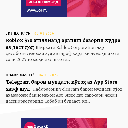
БИЗНЕС-КЛУБ
06.08.2026
Roblox $70 миллиард арзиши бозории худро
аз даст дод
Ширкати Roblox Corporation дар
ҳисоботи семоҳаи худ эътироф кард, ки аз моҳи июли
соли 2025 то моҳи июли соли...
ОЛАМИ МАҶОЗӢ
04.08.2026
Telegram барои муддати кӯтоҳ аз App Store
ҳазф шуд
Паёмрасони Telegram барои муддати кӯтоҳ
аз мағозаи барномаҳои App Store дар саросари ҷаҳон
дастнорас гардид. Сабаб он будааст, ки...