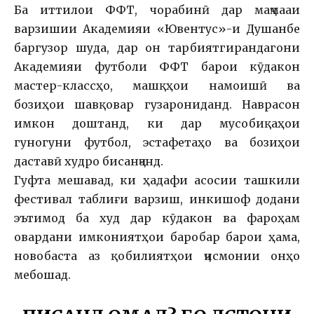
Ба иттилои ФФТ, чорабинӣ дар маҷмааи
варзишии Академияи «Ювентус»-и Душанбе
баргузор шуда, дар он тарбиятгирандагони
Академияи футболи ФФТ барои кӯдакон
мастер-классҳо, машқҳои намоишӣ ва
бозиҳои шавқовар гузарониданд. Наврасон
имкон доштанд, ки дар мусобиқаҳои
гуногуни футбол, эстафетаҳо ва бозиҳои
даставӣ худро бисанҷанд.
Гуфта мешавад, ки ҳадафи асосии ташкили
фестивал таблиғи варзиш, инкишоф додани
эътимод ба худ дар кӯдакон ва фароҳам
овардани имкониятҳои баробар барои ҳама,
новобаста аз қобилиятҳои ҷисмонии онҳо
мебошад.