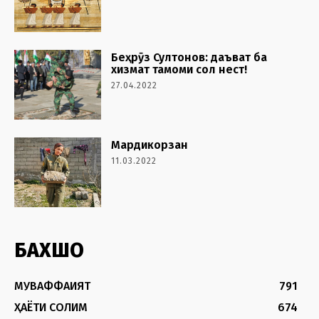
Беҳрӯз Султонов: даъват ба
хизмат тамоми сол нест!
27.04.2022
Мардикорзан
11.03.2022
БАХШҲО
МУВАФФАҚИЯТ
791
ҲАЁТИ СОЛИМ
674