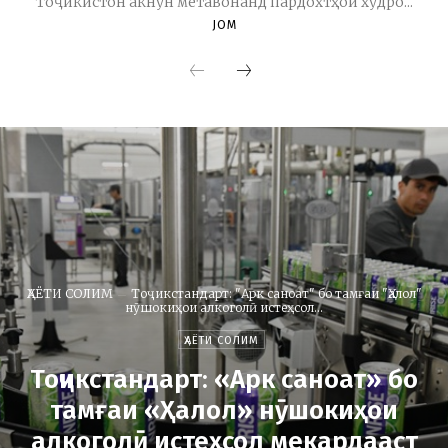
Тоҷикистон акнун метавонанд пардохтҳои худро...
JOM