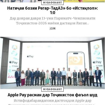
МУВАФФАҚИЯТ
Натиҷаи бозии Регар-ТадАЗ» бо «Истиқлол»:
1:0
Дар доираи даври 13-уми Париматч-Чемпионати
Тоҷикистон-2026 миёни дастаҳои Лигаи...
JOM
МУВАФФАҚИЯТ
Apple Pay расман дар Тоҷикистон фаъол шуд
Истифодабарандагони дастгоҳҳои Apple дар