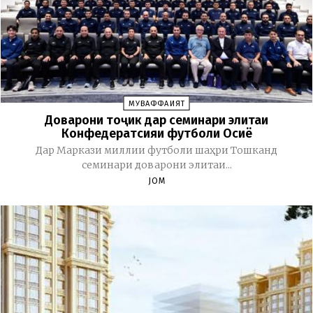
МУВАФФАҚИЯТ
Доварони тоҷик дар семинари элитаи
Конфедератсияи футболи Осиё
Дар Маркази миллии футболи шаҳри Тошканд
семинари доварони элитаи...
JOM