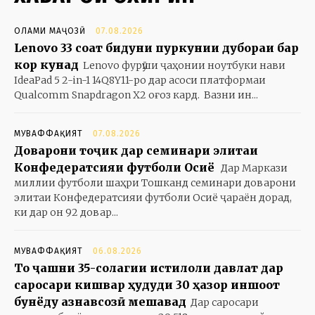
ОЛАМИ МАҶОЗӢ
07.08.2026
Lenovo 33 соат бидуни пуркунии дубораи барқ
кор кунад
Lenovo фурӯши ҷаҳонии ноутбуки нави
IdeaPad 5 2-in-1 14Q8Y11-ро дар асоси платформаи
Qualcomm Snapdragon X2 оғоз кард. Вазни ин...
МУВАФФАҚИЯТ
07.08.2026
Доварони тоҷик дар семинари элитаи
Конфедератсияи футболи Осиё
Дар Маркази
миллии футболи шаҳри Тошканд семинари доварони
элитаи Конфедератсияи футболи Осиё ҷараён дорад,
ки дар он 92 довар...
МУВАФФАҚИЯТ
06.08.2026
То ҷашни 35-солагии истиқлоли давлат дар
саросари кишвар ҳудуди 30 ҳазор иншоот
бунёду азнавсозӣ мешавад
Дар саросари