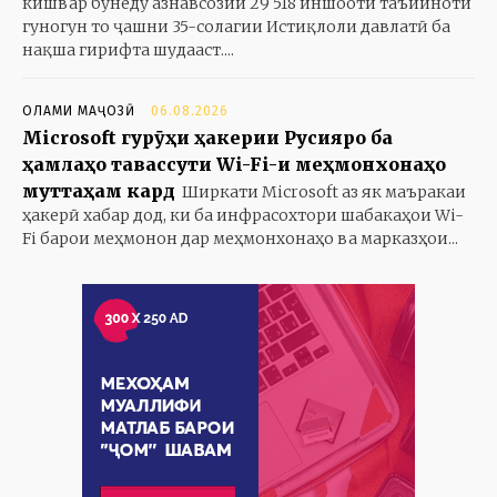
кишвар бунёду азнавсозии 29 518 иншооти таъйиноти
гуногун то ҷашни 35-солагии Истиқлоли давлатӣ ба
нақша гирифта шудааст....
ОЛАМИ МАҶОЗӢ
06.08.2026
Microsoft гурӯҳи ҳакерии Русияро ба
ҳамлаҳо тавассути Wi-Fi-и меҳмонхонаҳо
муттаҳам кард
Ширкати Microsoft аз як маъракаи
ҳакерӣ хабар дод, ки ба инфрасохтори шабакаҳои Wi-
Fi барои меҳмонон дар меҳмонхонаҳо ва марказҳои...