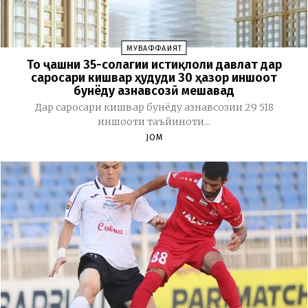
МУВАФФАҚИЯТ
То ҷашни 35-солагии истиқлоли давлат дар
саросари кишвар ҳудуди 30 ҳазор иншоот
бунёду азнавсозӣ мешавад
Дар саросари кишвар бунёду азнавсозии 29 518
иншооти таъйиноти...
JOM