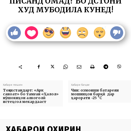
ПИСАНД ОМАД? БО ДӮСТОНИ
ХУД МУБОДИЛА КУНЕД!
Хабари пешин
Хабари баъди
Тоҷикстандарт: «Арк
Чин: озмоиши батареяи
саноат» бо тамғаи «Ҳалол»
мошинҳои барқӣ дар
нӯшокиҳои алкоголӣ
ҳарорати −25 °C
истеҳсол мекардааст
ХАБАРҲОИ ОХИРИН