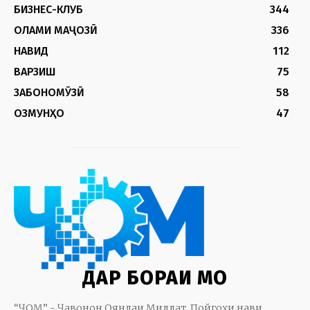
БИЗНЕС-КЛУБ
344
ОЛАМИ МАҶОЗӢ
336
НАВИД
112
ВАРЗИШ
75
ЗАБОНОМӮЗӢ
58
ОЗМУНҲО
47
ДАР БОРАИ МО
“ҶОМ” - Ҷавонон Ояндаи Миллат. Пойгоҳи нави