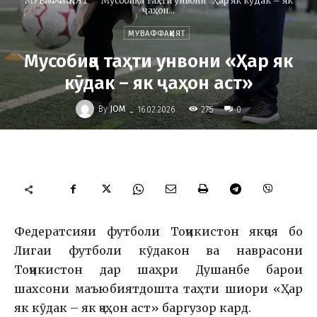
МУВАФФАҚИЯТ
Мусобиқа таҳти унвони "Ҳар як кӯдак – як
ҷаҳон...
МУВАФФАҚИЯТ
Мусобиқа таҳти унвони «Ҳар як
кӯдак – як ҷаҳон аст»
-
By
JOM
275
16.02.2026
0
Федератсияи футболи Тоҷикистон якҷоя бо
Лигаи футболи кӯдакон ва наврасони
Тоҷикистон дар шаҳри Душанбе барои
шахсони маъюбиятдошта таҳти шиори «Ҳар
як кӯдак – як ҷаҳон аст» баргузор кард.