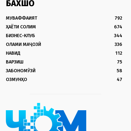
БАХШҲО
МУВАФФАҚИЯТ
792
ҲАЁТИ СОЛИМ
674
БИЗНЕС-КЛУБ
344
ОЛАМИ МАҶОЗӢ
336
НАВИД
112
ВАРЗИШ
75
ЗАБОНОМӮЗӢ
58
ОЗМУНҲО
47