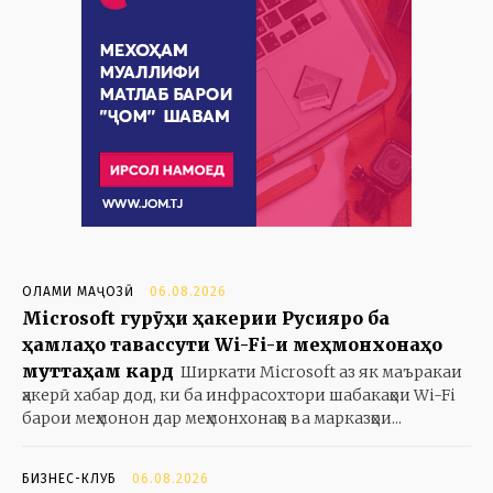
ОЛАМИ МАҶОЗӢ
06.08.2026
Microsoft гурӯҳи ҳакерии Русияро ба
ҳамлаҳо тавассути Wi-Fi-и меҳмонхонаҳо
муттаҳам кард
Ширкати Microsoft аз як маъракаи
ҳакерӣ хабар дод, ки ба инфрасохтори шабакаҳои Wi-Fi
барои меҳмонон дар меҳмонхонаҳо ва марказҳои...
БИЗНЕС-КЛУБ
06.08.2026