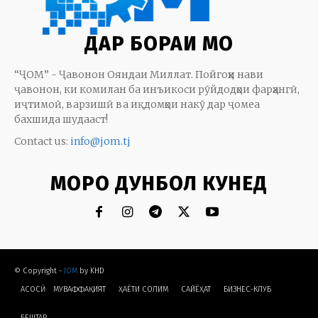
ДАР БОРАИ МО
“ҶОМ” - Ҷавонон Ояндаи Миллат. Пойгоҳи нави
ҷавонон, ки комилан ба инъикоси рӯйдодҳои фарҳангӣ,
иҷтимоӣ, варзишӣ ва иқдомҳои накӯ дар ҷомеа
бахшида шудааст!
Contact us:
info@jom.tj
МОРО ДУНБОЛ КУНЕД
© Copyright -
JOM
by KHD
АСОСӢ
МУВАФФАҚИЯТ
ҲАЁТИ СОЛИМ
CАЙЁҲАТ
БИЗНЕС-КЛУБ
БЕШТАР