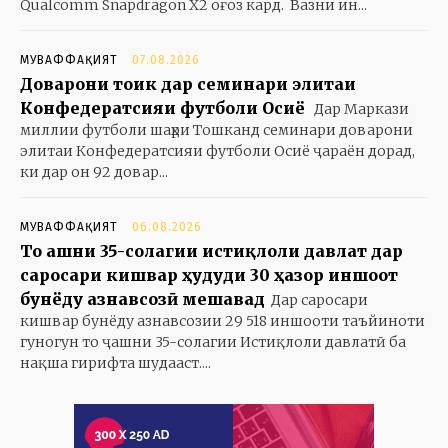
Qualcomm Snapdragon X2 оғоз кард. Вазни ин...
МУВАФФАҚИЯТ
07.08.2026
Доварони тоҷик дар семинари элитаи
Конфедератсияи футболи Осиё
Дар Маркази
миллии футболи шаҳри Тошканд семинари доварони
элитаи Конфедератсияи футболи Осиё ҷараён дорад,
ки дар он 92 довар...
МУВАФФАҚИЯТ
06.08.2026
То ҷашни 35-солагии истиқлоли давлат дар
саросари кишвар ҳудуди 30 ҳазор иншоот
бунёду азнавсозӣ мешавад
Дар саросари
кишвар бунёду азнавсозии 29 518 иншооти таъйиноти
гуногун то ҷашни 35-солагии Истиқлоли давлатӣ ба
нақша гирифта шудааст....