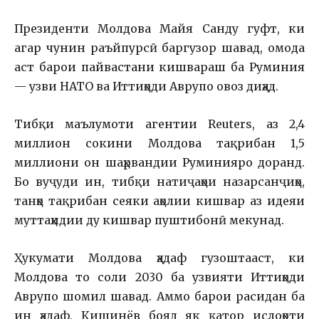
Президенти Молдова Майя Санду гуфт, ки
агар чунин раъйпурсӣ баргузор шавад, омода
аст барои пайвастани кишвараш ба Руминия
— узви НАТО ва Иттиҳоди Аврупо овоз диҳад.
Тибқи маълумоти агентии Reuters, аз 2,4
миллион сокини Молдова тақрибан 1,5
миллиони он шаҳрвандии Руминияро доранд.
Бо вуҷуди ин, тибқи натиҷаҳои назарсанҷиҳо,
танҳо тақрибан сеяки аҳолии кишвар аз идеяи
муттаҳидии ду кишвар пуштибонӣ мекунад.
Ҳукумати Молдова ҳадаф гузоштааст, ки
Молдова то соли 2030 ба узвияти Иттиҳоди
Аврупо шомил шавад. Аммо барои расидан ба
ин ҳадаф, Кишинёв бояд як қатор ислоҳоти