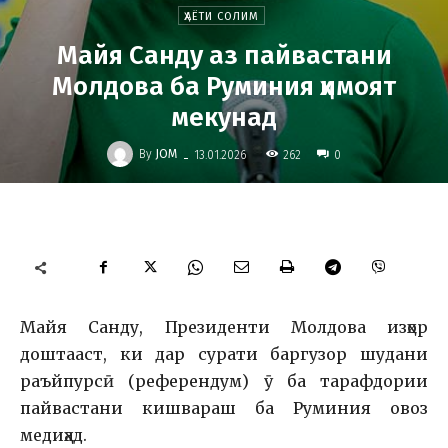
ҲАЁТИ СОЛИМ
Майя Санду аз пайвастани
Молдова ба Руминия ҳимоят
мекунад
-
By
JOM
262
13.01.2026
0
Майя Санду, Президенти Молдова изҳор
доштааст, ки дар сурати баргузор шудани
раъйпурсӣ (референдум) ӯ ба тарафдории
пайвастани кишвараш ба Руминия овоз
медиҳад.