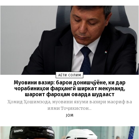
ҲАЁТИ СОЛИМ
Муовини вазир: барои донишҷӯёне, ки дар
чорабиниҳои фарҳангӣ ширкат мекунанд,
шароит фароҳам оварда шудааст
Ҳомид Ҳошимзода, муовини якуми вазири маориф ва
илми Тоҷикистон...
JOM