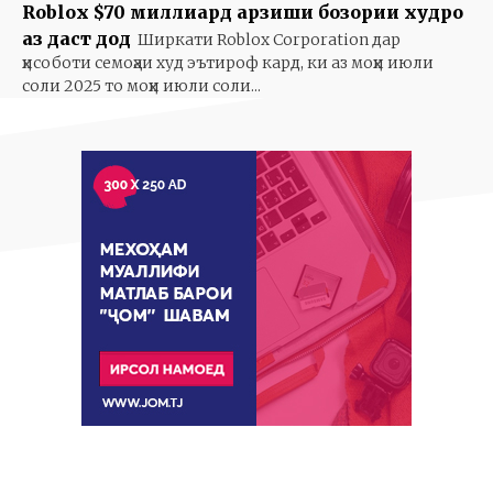
Roblox $70 миллиард арзиши бозории худро
аз даст дод
Ширкати Roblox Corporation дар
ҳисоботи семоҳаи худ эътироф кард, ки аз моҳи июли
соли 2025 то моҳи июли соли...