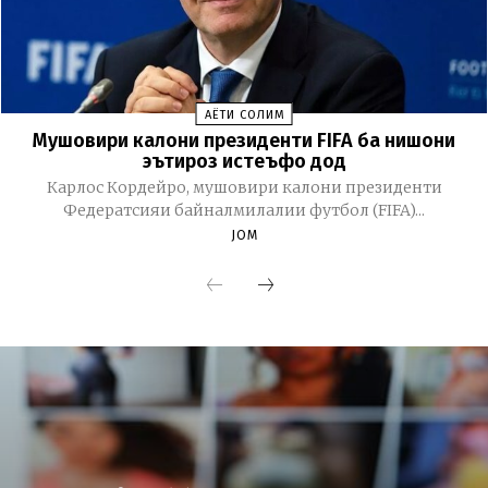
ҲАЁТИ СОЛИМ
Мушовири калони президенти FIFA ба нишони
эътироз истеъфо дод
Карлос Кордейро, мушовири калони президенти
Федератсияи байналмилалии футбол (FIFA)...
JOM