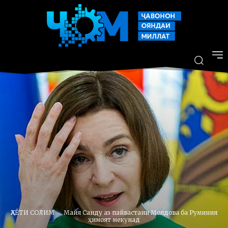
ҲАЁТИ СОЛИМ
Майя Санду аз пайвастани Молдова ба Руминия
ҳимоят мекунад