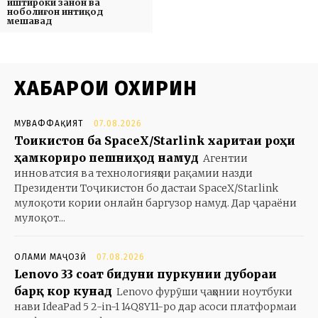
иштироки занон ва
ноболиғон интиқод
мешавад
ХАБАРҲОИ ОХИРИН
МУВАФФАҚИЯТ
07.08.2026
Тоҷикистон ба SpaceX/Starlink харитаи роҳи
ҳамкориро пешниҳод намуд
Агентии
инноватсия ва технологияҳои рақамии назди
Президенти Тоҷикистон бо дастаи SpaceX/Starlink
мулоқоти кории онлайн баргузор намуд. Дар ҷараёни
мулоқот...
ОЛАМИ МАҶОЗӢ
07.08.2026
Lenovo 33 соат бидуни пуркунии дубораи
барқ кор кунад
Lenovo фурӯши ҷаҳонии ноутбуки
нави IdeaPad 5 2-in-1 14Q8Y11-ро дар асоси платформаи