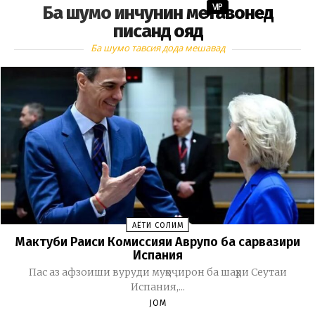
VIP
Ба шумо инчунин метавонед
писанд ояд
Ба шумо тавсия дода мешавад
ҲАЁТИ СОЛИМ
Мактуби Раиси Комиссияи Аврупо ба сарвазири
Испания
Пас аз афзоиши вуруди муҳоҷирон ба шаҳри Сеутаи
Испания,...
JOM