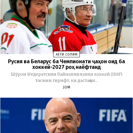
ҲАЁТИ СОЛИМ
Русия ва Беларус ба Чемпионати ҷаҳон оид ба
хоккей-2027 роҳ наёфтанд
Шӯрои Федератсияи байналмилалии хоккей (IIHF)
тасмим гирифт, ки дастаҳои...
JOM