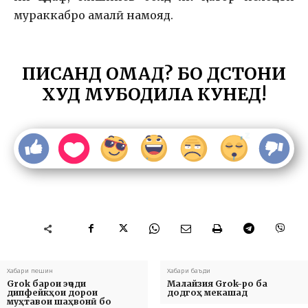
мураккабро амалӣ намояд.
ПИСАНД ОМАД? БО ДӮСТОНИ
ХУД МУБОДИЛА КУНЕД!
Хабари пешин
Хабари баъди
Grok барои эҷоди
Малайзия Grok-ро ба
дипфейкҳои дорои
додгоҳ мекашад
муҳтавои шаҳвонӣ бо