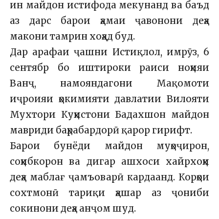
ин майдон истифода мекунанд ва баъд
аз дарс барои ҳамаи ҷавонони деҳа
макони тамрин хоҳад буд.
Дар арафаи ҷашни Истиқлол, имрӯз, 6
сентябр бо иштироки раиси ноҳияи
Ванҷ, намояндагони Мақомоти
иҷроияи ҳокимияти давлатии Вилояти
Мухтори Куҳистони Бадахшон майдон
мавриди баҳрабардорӣ қарор гирифт.
Барои бунёди майдон муҳоҷирон,
соҳибкорон ва дигар ашхоси хайрхоҳи
деҳа маблағ ҷамъоварӣ кардаанд. Корҳои
сохтмонӣ тариқи ҳашар аз ҷониби
сокинони деҳа анҷом шуд.