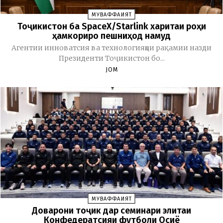
МУВАФФАҚИЯТ
Тоҷикистон ба SpaceX/Starlink харитаи роҳи
ҳамкориро пешниҳод намуд
Агентии инноватсия ва технологияҳои рақамии назди
Президенти Тоҷикистон бо...
JOM
МУВАФФАҚИЯТ
Доварони тоҷик дар семинари элитаи
Конфедератсияи футболи Осиё