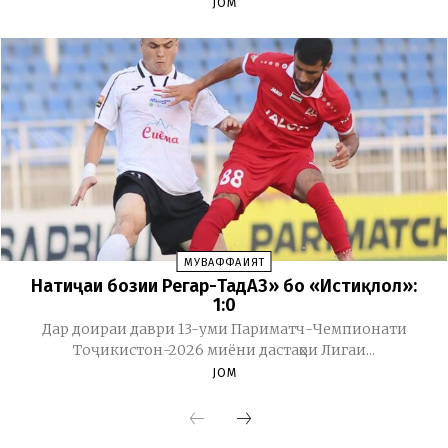
JOM
МУВАФФАҚИЯТ
Натиҷаи бозии Регар-ТадАЗ» бо «Истиқлол»:
1:0
Дар доираи даври 13-уми Париматч-Чемпионати
Тоҷикистон-2026 миёни дастаҳои Лигаи...
JOM