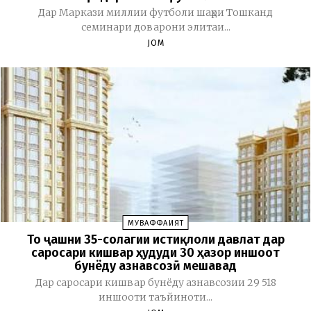
Дар Маркази миллии футболи шаҳри Тошканд
семинари доварони элитаи...
JOM
МУВАФФАҚИЯТ
То ҷашни 35-солагии истиқлоли давлат дар
саросари кишвар ҳудуди 30 ҳазор иншоот
бунёду азнавсозӣ мешавад
Дар саросари кишвар бунёду азнавсозии 29 518
иншооти таъйиноти...