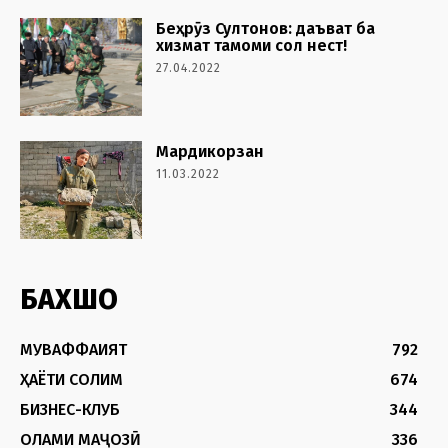
Беҳрӯз Султонов: даъват ба
хизмат тамоми сол нест!
27.04.2022
Мардикорзан
11.03.2022
БАХШҲО
МУВАФФАҚИЯТ
792
ҲАЁТИ СОЛИМ
674
БИЗНЕС-КЛУБ
344
ОЛАМИ МАҶОЗӢ
336