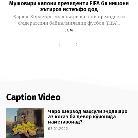
Caption Video
Чаро Шерзод маҳсули эҷодашро
аз коғаз ба девор кӯчонида
наметавонад?
07.01.2022