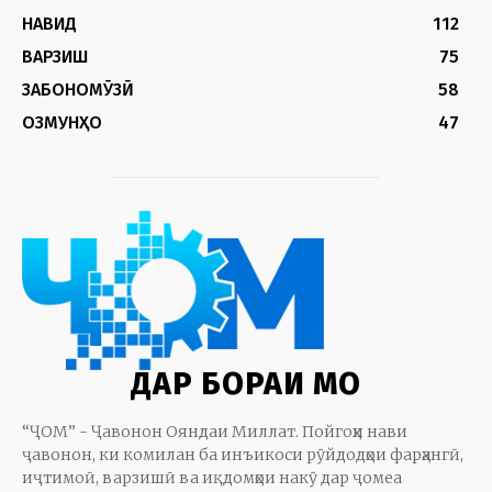
НАВИД
112
ВАРЗИШ
75
ЗАБОНОМӮЗӢ
58
ОЗМУНҲО
47
ДАР БОРАИ МО
“ҶОМ” - Ҷавонон Ояндаи Миллат. Пойгоҳи нави
ҷавонон, ки комилан ба инъикоси рӯйдодҳои фарҳангӣ,
иҷтимоӣ, варзишӣ ва иқдомҳои накӯ дар ҷомеа