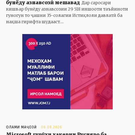
бунёду азнавсозӣ мешавад
Дар саросари
кишвар бунёду азнавсозии 29 518 иншооти таъйиноти
гуногун то ҷашни 35-солагии Истиқлоли давлатӣ ба
нақша гирифта шудааст....
ОЛАМИ МАҶОЗӢ
06.08.2026
Microsoft гурӯҳи ҳакерии Русияро ба