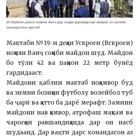
Истиқболи раиси ноҳияи Ванҷ дар назди даромадгоҳи майдон аз ҷониби
хонандагони мактаб
Мактаби №19-и деҳаи Ускроғи (Вскроғи)
ноҳияи Ванҷ соҳиби майдон шуд. Майдон
бо тӯли 42 ва паҳнои 22 метр бунёд
гардидааст.
Майдони қаблии мактаб ноҳамвор буд
ва зимни бозиҳои футболу волейбол туб
ба ҷарӣ ва ҳатто ба дарё мерафт. Замини
майдони нав ҳамвор, атрофаш маҳкам ва
чароғҳои равшандиҳанда дар он насб
шудаанд. Дар вақти дарс хонандагон аз