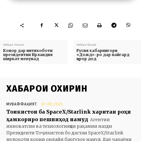
Хабари пешин
Хабари баъди
Конор дар интихоботи
Русия хабарнигори
президентии Ирландия
«Дожд»-ро дар пайгард
ширкат мекунад
қарор дод
ХАБАРҲОИ ОХИРИН
МУВАФФАҚИЯТ
07.08.2026
Тоҷикистон ба SpaceX/Starlink харитаи роҳи
ҳамкориро пешниҳод намуд
Агентии
инноватсия ва технологияҳои рақамии назди
Президенти Тоҷикистон бо дастаи SpaceX/Starlink
мулоқоти кории онлайн баргузор намуд. Дар ҷараёни