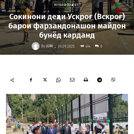
МУВАФФАҚИЯТ
Сокинони деҳаи Ускроғ (Вскроғ)
барои фарзандонашон майдон
бунёд карданд
-
By
JOM
414
06.09.2025
0