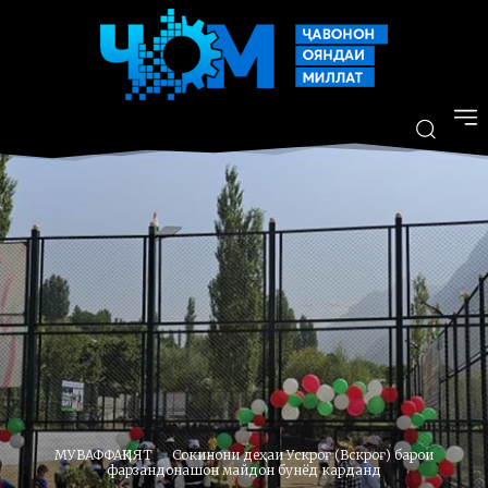
МУВАФФАҚИЯТ
Сокинони деҳаи Ускроғ (Вскроғ) барои
фарзандонашон майдон бунёд карданд