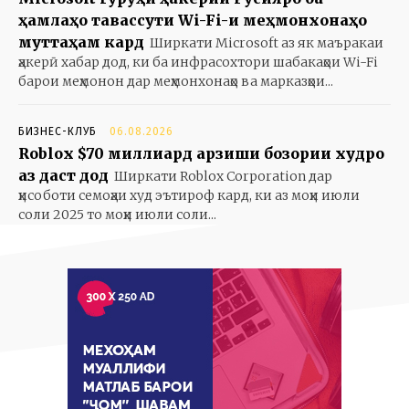
ҳамлаҳо тавассути Wi-Fi-и меҳмонхонаҳо
муттаҳам кард
Ширкати Microsoft аз як маъракаи
ҳакерӣ хабар дод, ки ба инфрасохтори шабакаҳои Wi-Fi
барои меҳмонон дар меҳмонхонаҳо ва марказҳои...
БИЗНЕС-КЛУБ
06.08.2026
Roblox $70 миллиард арзиши бозории худро
аз даст дод
Ширкати Roblox Corporation дар
ҳисоботи семоҳаи худ эътироф кард, ки аз моҳи июли
соли 2025 то моҳи июли соли...