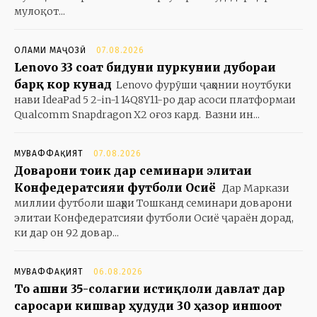
мулоқот...
ОЛАМИ МАҶОЗӢ
07.08.2026
Lenovo 33 соат бидуни пуркунии дубораи
барқ кор кунад
Lenovo фурӯши ҷаҳонии ноутбуки
нави IdeaPad 5 2-in-1 14Q8Y11-ро дар асоси платформаи
Qualcomm Snapdragon X2 оғоз кард. Вазни ин...
МУВАФФАҚИЯТ
07.08.2026
Доварони тоҷик дар семинари элитаи
Конфедератсияи футболи Осиё
Дар Маркази
миллии футболи шаҳри Тошканд семинари доварони
элитаи Конфедератсияи футболи Осиё ҷараён дорад,
ки дар он 92 довар...
МУВАФФАҚИЯТ
06.08.2026
То ҷашни 35-солагии истиқлоли давлат дар
саросари кишвар ҳудуди 30 ҳазор иншоот