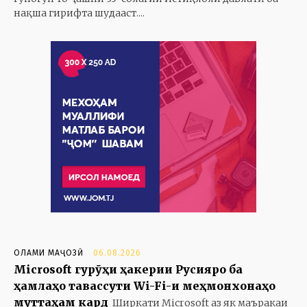
нақша гирифта шудааст....
ОЛАМИ МАҶОЗӢ
06.08.2026
Microsoft гурӯҳи ҳакерии Русияро ба
ҳамлаҳо тавассути Wi-Fi-и меҳмонхонаҳо
муттаҳам кард
Ширкати Microsoft аз як маъракаи