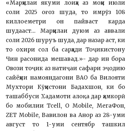
«Марҳилаи якуми лоиҳа аз моҳи июли
соли 2025 оғоз шуда, то имрӯз 108
киллоеметри он пайваст карда
шудааст… Марҳилаи дуюм аз аввали
соли 2026 шуруъ шуда, дар назар аст, ки
то охири сол ба сарҳади Тоҷикистону
Чин расонида мешавад.»- дар ин бора
Овози тоҷик аз натиҷаи сафари эҷодию
сайёҳии намояндагони ВАО ба Вилояти
Мухтори Кӯҳистони Бадахшон, ки бо
ташаббуси Хадамоти алоқа дар ҳамкорӣ
бо мобилии Tсеll, О Mobile, МегаФон,
ZET Mobile, Вавилон ва Анор аз 28-уми
август то 1-уми сентябр ташкил