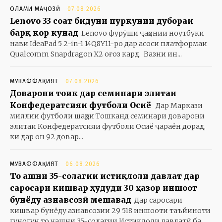
ОЛАМИ МАҶОЗӢ
07.08.2026
Lenovo 33 соат бидуни пуркунии дубораи
барқ кор кунад
Lenovo фурӯши ҷаҳонии ноутбуки
нави IdeaPad 5 2-in-1 14Q8Y11-ро дар асоси платформаи
Qualcomm Snapdragon X2 оғоз кард. Вазни ин...
МУВАФФАҚИЯТ
07.08.2026
Доварони тоҷик дар семинари элитаи
Конфедератсияи футболи Осиё
Дар Маркази
миллии футболи шаҳри Тошканд семинари доварони
элитаи Конфедератсияи футболи Осиё ҷараён дорад,
ки дар он 92 довар...
МУВАФФАҚИЯТ
06.08.2026
То ҷашни 35-солагии истиқлоли давлат дар
саросари кишвар ҳудуди 30 ҳазор иншоот
бунёду азнавсозӣ мешавад
Дар саросари
кишвар бунёду азнавсозии 29 518 иншооти таъйиноти
гуногун то ҷашни 35-солагии Истиқлоли давлатӣ ба