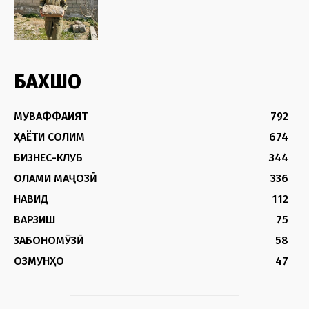
БАХШҲО
МУВАФФАҚИЯТ
792
ҲАЁТИ СОЛИМ
674
БИЗНЕС-КЛУБ
344
ОЛАМИ МАҶОЗӢ
336
НАВИД
112
ВАРЗИШ
75
ЗАБОНОМӮЗӢ
58
ОЗМУНҲО
47