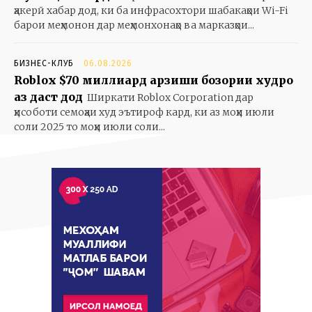
ҳакерӣ хабар дод, ки ба инфрасохтори шабакаҳои Wi-Fi
барои меҳмонон дар меҳмонхонаҳо ва марказҳои...
БИЗНЕС-КЛУБ
06.08.2026
Roblox $70 миллиард арзиши бозории худро
аз даст дод
Ширкати Roblox Corporation дар
ҳисоботи семоҳаи худ эътироф кард, ки аз моҳи июли
соли 2025 то моҳи июли соли...