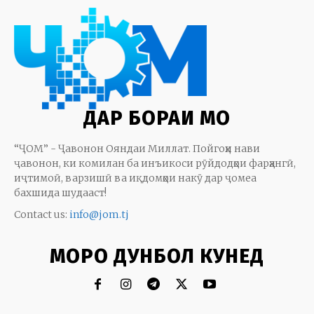
ДАР БОРАИ МО
“ҶОМ” - Ҷавонон Ояндаи Миллат. Пойгоҳи нави
ҷавонон, ки комилан ба инъикоси рӯйдодҳои фарҳангӣ,
иҷтимоӣ, варзишӣ ва иқдомҳои накӯ дар ҷомеа
бахшида шудааст!
Contact us:
info@jom.tj
МОРО ДУНБОЛ КУНЕД