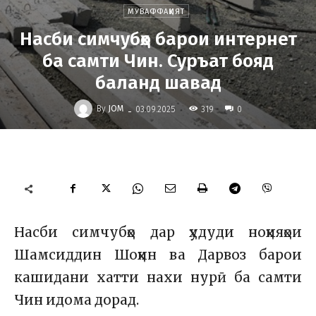
МУВАФФАҚИЯТ
Насби симчубҳо барои интернет
ба самти Чин. Суръат бояд
баланд шавад
-
By
JOM
319
03.09.2025
0
Насби симчубҳо дар ҳудуди ноҳияҳои
Шамсиддин Шоҳин ва Дарвоз барои
кашидани хатти нахи нурӣ ба самти
Чин идома дорад.