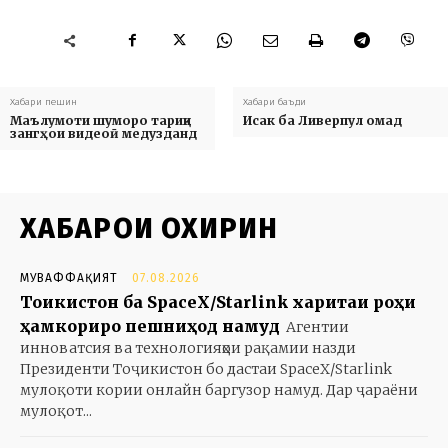
Хабари пешин
Хабари баъди
Маълумоти шуморо тариқи
Исак ба Ливерпул омад
зангҳои видеоӣ медузданд
ХАБАРҲОИ ОХИРИН
МУВАФФАҚИЯТ
07.08.2026
Тоҷикистон ба SpaceX/Starlink харитаи роҳи
ҳамкориро пешниҳод намуд
Агентии
инноватсия ва технологияҳои рақамии назди
Президенти Тоҷикистон бо дастаи SpaceX/Starlink
мулоқоти кории онлайн баргузор намуд. Дар ҷараёни
мулоқот...