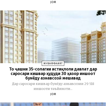
JOM
МУВАФФАҚИЯТ
То ҷашни 35-солагии истиқлоли давлат дар
саросари кишвар ҳудуди 30 ҳазор иншоот
бунёду азнавсозӣ мешавад
Дар саросари кишвар бунёду азнавсозии 29 518
иншооти таъйиноти...
JOM