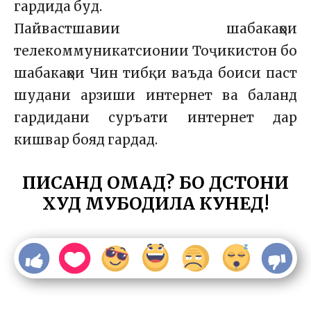
гардида буд.
Пайвастшавии шабакаҳои
телекоммуникатсионии Тоҷикистон бо
шабакаҳои Чин тибқи ваъда боиси паст
шудани арзиши интернет ва баланд
гардидани суръати интернет дар
кишвар бояд гардад.
ПИСАНД ОМАД? БО ДӮСТОНИ
ХУД МУБОДИЛА КУНЕД!