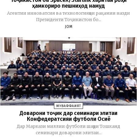
ҳамкориро пешниҳод намуд
Агентии инноватсия ва технологияҳои рақамии назди
Президенти Тоҷикистон бо...
JOM
МУВАФФАҚИЯТ
Доварони тоҷик дар семинари элитаи
Конфедератсияи футболи Осиё
Дар Маркази миллии футболи шаҳри Тошканд
семинари доварони элитаи...