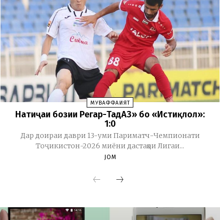
МУВАФФАҚИЯТ
Натиҷаи бозии Регар-ТадАЗ» бо «Истиқлол»:
1:0
Дар доираи даври 13-уми Париматч-Чемпионати
Тоҷикистон-2026 миёни дастаҳои Лигаи...
JOM