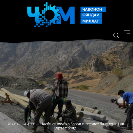
МУВАФФАҚИЯТ
Насби симчубҳо барои интернет ба самти Чин.
Суръат бояд...