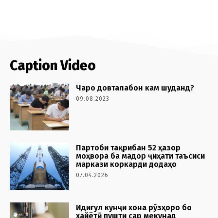
Caption Video
Чаро довталабон кам шуданд?
09.08.2023
Партоби тақрибан 52 ҳазор
моҳвора ба мадор ҷиҳати таъсиси
маркази коркарди додаҳо
07.04.2026
Идигул кунҷи хона рӯзҳоро бо
хайётӣ пушти сар мекунад