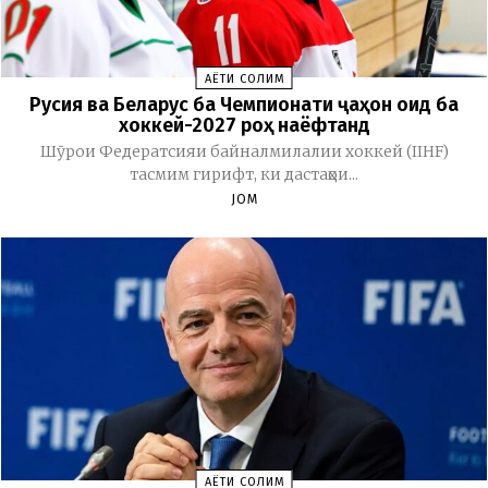
ҲАЁТИ СОЛИМ
Русия ва Беларус ба Чемпионати ҷаҳон оид ба
хоккей-2027 роҳ наёфтанд
Шӯрои Федератсияи байналмилалии хоккей (IIHF)
тасмим гирифт, ки дастаҳои...
JOM
ҲАЁТИ СОЛИМ