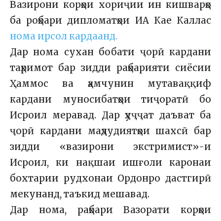
Вазирони корҳои хориҷии ин кишварҳо
ба роҳбари дипломатҳои ИА Кае Каллас
нома ирсол кардаанд.
Дар нома сухан бобати ҷорӣ кардани
таҳримот бар зидди раҳбарияти сиёсии
Ҳаммос ва ҳамчунин мутаваққиф
кардани муносибатҳои тиҷоратӣ бо
Исроил меравад. Дар ҳуҷҷат даъват ба
ҷорӣ кардани маҳдудиятҳои шахсӣ бар
зидди «вазирони экстримист»-и
Исроил, ки нақшаи ишғоли каронаи
бохтарии рудхонаи Ордонро дастгирӣ
мекунанд, таъкид мешавад.
Дар нома, раҳбари Вазорати корҳои