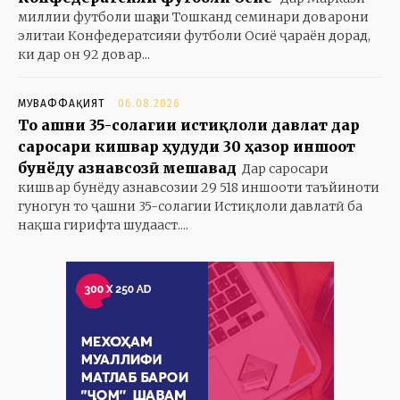
миллии футболи шаҳри Тошканд семинари доварони
элитаи Конфедератсияи футболи Осиё ҷараён дорад,
ки дар он 92 довар...
МУВАФФАҚИЯТ
06.08.2026
То ҷашни 35-солагии истиқлоли давлат дар
саросари кишвар ҳудуди 30 ҳазор иншоот
бунёду азнавсозӣ мешавад
Дар саросари
кишвар бунёду азнавсозии 29 518 иншооти таъйиноти
гуногун то ҷашни 35-солагии Истиқлоли давлатӣ ба
нақша гирифта шудааст....