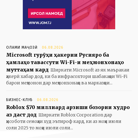
ОЛАМИ МАҶОЗӢ
06.08.2026
Microsoft гурӯҳи ҳакерии Русияро ба
ҳамлаҳо тавассути Wi-Fi-и меҳмонхонаҳо
муттаҳам кард
Ширкати Microsoft аз як маъракаи
ҳакерӣ хабар дод, ки ба инфрасохтори шабакаҳои Wi-Fi
барои меҳмонон дар меҳмонхонаҳо ва марказҳои...
БИЗНЕС-КЛУБ
06.08.2026
Roblox $70 миллиард арзиши бозории худро
аз даст дод
Ширкати Roblox Corporation дар
ҳисоботи семоҳаи худ эътироф кард, ки аз моҳи июли
соли 2025 то моҳи июли соли...