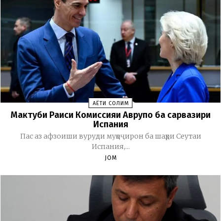
ҲАЁТИ СОЛИМ
Мактуби Раиси Комиссияи Аврупо ба сарвазири
Испания
Пас аз афзоиши вуруди муҳоҷирон ба шаҳри Сеутаи
Испания,...
JOM