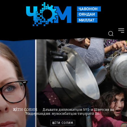
ҲАЁТИ СОЛИМ
Даъвати дипломатҳои №1-и Шветсия ва
Нидерландия: муносибатҳои тиҷоратӣ бо...
ҲАЁТИ СОЛИМ