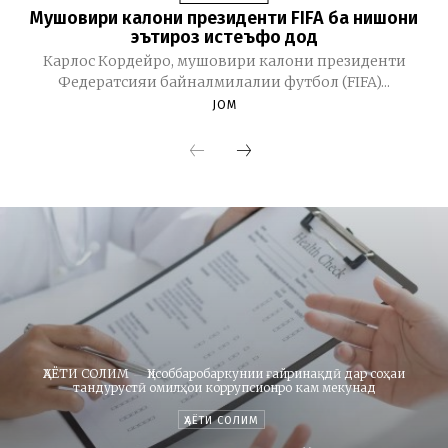
Мушовири калони президенти FIFA ба нишони
эътироз истеъфо дод
Карлос Кордейро, мушовири калони президенти
Федератсияи байналмилалии футбол (FIFA)...
JOM