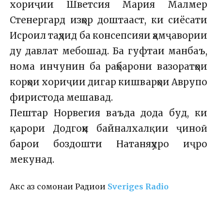
хориҷии Шветсия Мария Малмер
Стенергард изҳор доштааст, ки сиёсати
Исроил таҳдид ба консепсияи ҳамҷавории
ду давлат мебошад. Ба гуфтаи манбаъ,
нома инчунин ба раҳбарони вазоратҳои
корҳои хориҷии дигар кишварҳои Аврупо
фиристода мешавад.
Пештар Норвегия ваъда дода буд, ки
қарори Додгоҳи байналхалқии ҷиноӣ
барои боздошти Натаняҳуро иҷро
мекунад.
Акс аз сомонаи Радиои
Sveriges Radio