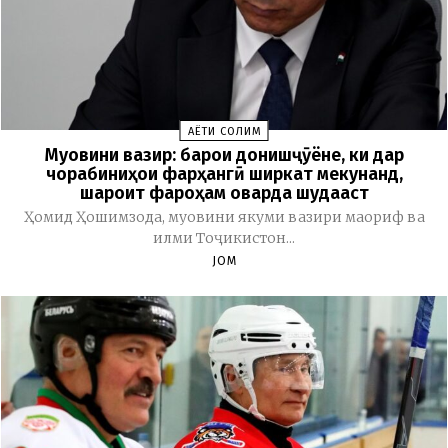
ҲАЁТИ СОЛИМ
Муовини вазир: барои донишҷӯёне, ки дар
чорабиниҳои фарҳангӣ ширкат мекунанд,
шароит фароҳам оварда шудааст
Ҳомид Ҳошимзода, муовини якуми вазири маориф ва
илми Тоҷикистон...
JOM