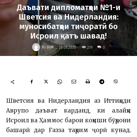
Даъвати дипломатҳои №1-и
Шветсия ва Нидерландия:
муносибатҳои тиҷоратӣ бо
Исроил қатъ шавад!
-
By
JOM
219
28.08.2025
0
Шветсия ва Нидерландия аз Иттиҳоди
Аврупо даъват карданд, ки алайҳи
Исроил ва Ҳаммос барои коҳиши бӯҳрони
башарӣ дар Ғазза таҳрим ҷорӣ кунад.