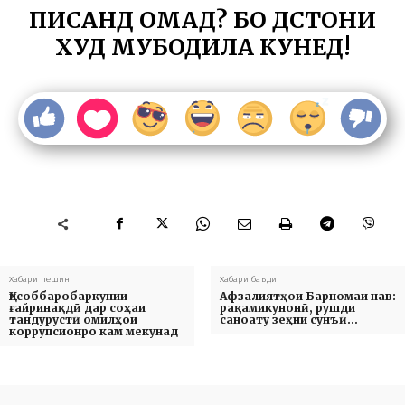
ПИСАНД ОМАД? БО ДӮСТОНИ
ХУД МУБОДИЛА КУНЕД!
Хабари пешин
Хабари баъди
Ҳисоббаробаркунии
Афзалиятҳои Барномаи нав:
ғайринақдӣ дар соҳаи
рақамикунонӣ, рушди
тандурустӣ омилҳои
саноату зеҳни сунъӣ…
коррупсионро кам мекунад