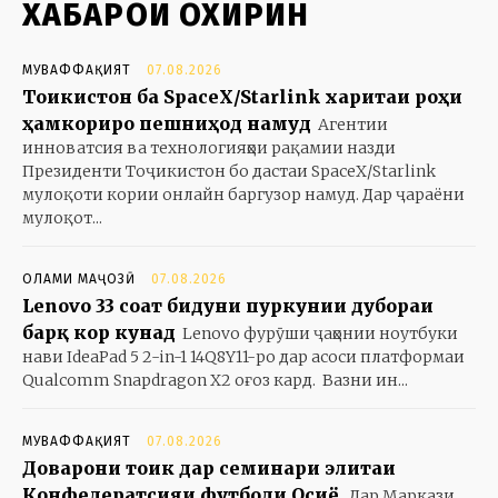
ХАБАРҲОИ ОХИРИН
МУВАФФАҚИЯТ
07.08.2026
Тоҷикистон ба SpaceX/Starlink харитаи роҳи
ҳамкориро пешниҳод намуд
Агентии
инноватсия ва технологияҳои рақамии назди
Президенти Тоҷикистон бо дастаи SpaceX/Starlink
мулоқоти кории онлайн баргузор намуд. Дар ҷараёни
мулоқот...
ОЛАМИ МАҶОЗӢ
07.08.2026
Lenovo 33 соат бидуни пуркунии дубораи
барқ кор кунад
Lenovo фурӯши ҷаҳонии ноутбуки
нави IdeaPad 5 2-in-1 14Q8Y11-ро дар асоси платформаи
Qualcomm Snapdragon X2 оғоз кард. Вазни ин...
МУВАФФАҚИЯТ
07.08.2026
Доварони тоҷик дар семинари элитаи
Конфедератсияи футболи Осиё
Дар Маркази