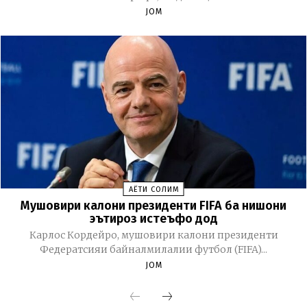
JOM
ҲАЁТИ СОЛИМ
Мушовири калони президенти FIFA ба нишони
эътироз истеъфо дод
Карлос Кордейро, мушовири калони президенти
Федератсияи байналмилалии футбол (FIFA)...
JOM