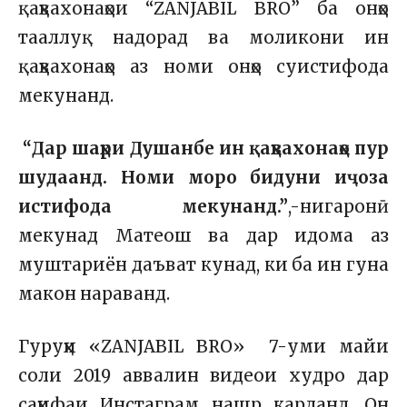
қаҳвахонаҳои “ZANJABIL BRO” ба онҳо
тааллуқ надорад ва моликони ин
қаҳвахонаҳо аз номи онҳо суистифода
мекунанд.
“Дар шаҳри Душанбе ин қаҳвахонаҳо пур
шудаанд. Номи моро бидуни иҷоза
истифода мекунанд.”
,-нигаронӣ
мекунад Матеош ва дар идома аз
муштариён даъват кунад, ки ба ин гуна
макон нараванд.
Гуруҳи «ZANJABIL BRO» 7-уми майи
соли 2019 аввалин видеои худро дар
саҳифаи Инстаграм нашр карданд. Он