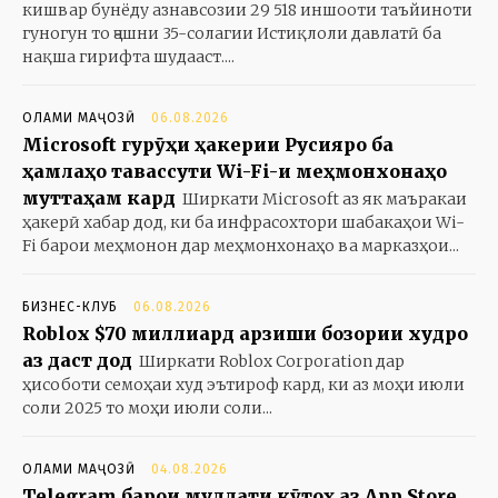
кишвар бунёду азнавсозии 29 518 иншооти таъйиноти
гуногун то ҷашни 35-солагии Истиқлоли давлатӣ ба
нақша гирифта шудааст....
ОЛАМИ МАҶОЗӢ
06.08.2026
Microsoft гурӯҳи ҳакерии Русияро ба
ҳамлаҳо тавассути Wi-Fi-и меҳмонхонаҳо
муттаҳам кард
Ширкати Microsoft аз як маъракаи
ҳакерӣ хабар дод, ки ба инфрасохтори шабакаҳои Wi-
Fi барои меҳмонон дар меҳмонхонаҳо ва марказҳои...
БИЗНЕС-КЛУБ
06.08.2026
Roblox $70 миллиард арзиши бозории худро
аз даст дод
Ширкати Roblox Corporation дар
ҳисоботи семоҳаи худ эътироф кард, ки аз моҳи июли
соли 2025 то моҳи июли соли...
ОЛАМИ МАҶОЗӢ
04.08.2026
Telegram барои муддати кӯтоҳ аз App Store