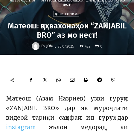
ҲАЁТИ СОЛИМ
Матеош: қаҳвахонаҳои “ZANJABIL BRO” аз мо
нест!
ҲАЁТИ СОЛИМ
Матеош: қаҳвахонаҳои “ZANJABIL
BRO” аз мо нест!
-
By
JOM
422
28.07.2025
0
Матеош (Азам Назриев) узви гуруҳи
«ZANJABIL BRO» дар як муроҷиати
видеоӣ тариқи саҳифаи ин гуруҳ дар
instagram
эълон медорад, ки