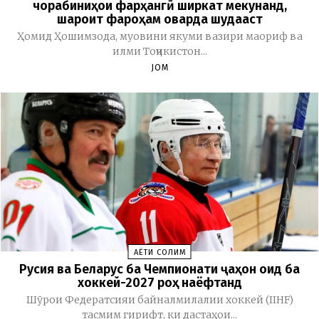
чорабиниҳои фарҳангӣ ширкат мекунанд,
шароит фароҳам оварда шудааст
Ҳомид Ҳошимзода, муовини якуми вазири маориф ва
илми Тоҷикистон...
JOM
ҲАЁТИ СОЛИМ
Русия ва Беларус ба Чемпионати ҷаҳон оид ба
хоккей-2027 роҳ наёфтанд
Шӯрои Федератсияи байналмилалии хоккей (IIHF)
тасмим гирифт, ки дастаҳои...