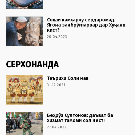
Соҳаи камхарҷу сердаромад.
Ягона занбрӯғпарвар дар Хуҷанд
кист?
20.04.2023
СЕРХОНАНДА
Таърихи Соли нав
31.12.2021
Беҳрӯз Султонов: даъват ба
хизмат тамоми сол нест!
27.04.2022