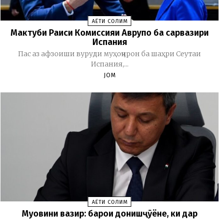
ҲАЁТИ СОЛИМ
Мактуби Раиси Комиссияи Аврупо ба сарвазири
Испания
Пас аз афзоиши вуруди муҳоҷирон ба шаҳри Сеутаи
Испания,...
JOM
ҲАЁТИ СОЛИМ
Муовини вазир: барои донишҷӯёне, ки дар