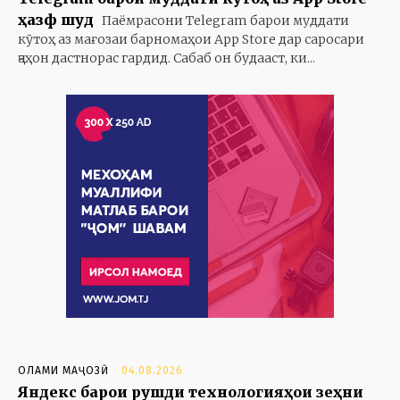
ҳазф шуд
Паёмрасони Telegram барои муддати
кӯтоҳ аз мағозаи барномаҳои App Store дар саросари
ҷаҳон дастнорас гардид. Сабаб он будааст, ки...
ОЛАМИ МАҶОЗӢ
04.08.2026
Яндекс барои рушди технологияҳои зеҳни