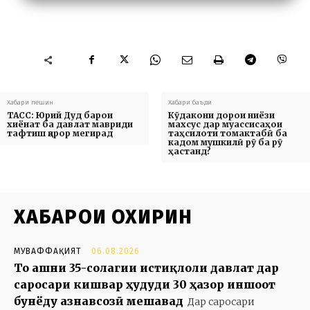
Хабари пешин
Хабари баъди
ТАСС: Юрий Дуд барои
Кӯдакони дорои ниёзи
хиёнат ба давлат мавриди
махсус дар муассисаҳои
тафтиш қарор мегирад
таҳсилоти томактабӣ ба
кадом мушкилӣ рӯ ба рӯ
ҳастанд?
ХАБАРҲОИ ОХИРИН
МУВАФФАҚИЯТ
06.08.2026
То ҷашни 35-солагии истиқлоли давлат дар
саросари кишвар ҳудуди 30 ҳазор иншоот
бунёду азнавсозӣ мешавад
Дар саросари