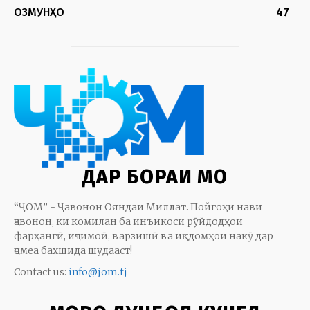
ОЗМУНҲО
47
ДАР БОРАИ МО
“ҶОМ” - Ҷавонон Ояндаи Миллат. Пойгоҳи нави
ҷавонон, ки комилан ба инъикоси рӯйдодҳои
фарҳангӣ, иҷтимоӣ, варзишӣ ва иқдомҳои накӯ дар
ҷомеа бахшида шудааст!
Contact us:
info@jom.tj