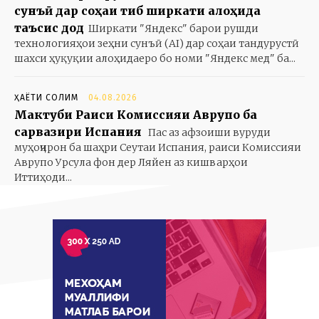
сунъӣ дар соҳаи тиб ширкати алоҳида
таъсис дод
Ширкати "Яндекс" барои рушди
технологияҳои зеҳни сунъӣ (AI) дар соҳаи тандурустӣ
шахси ҳуқуқии алоҳидаеро бо номи "Яндекс мед" ба...
ҲАЁТИ СОЛИМ
04.08.2026
Мактуби Раиси Комиссияи Аврупо ба
сарвазири Испания
Пас аз афзоиши вуруди
муҳоҷирон ба шаҳри Сеутаи Испания, раиси Комиссияи
Аврупо Урсула фон дер Ляйен аз кишварҳои
Иттиҳоди...