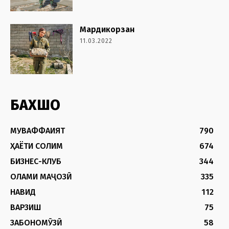
Мардикорзан
11.03.2022
БАХШҲО
МУВАФФАҚИЯТ
790
ҲАЁТИ СОЛИМ
674
БИЗНЕС-КЛУБ
344
ОЛАМИ МАҶОЗӢ
335
НАВИД
112
ВАРЗИШ
75
ЗАБОНОМӮЗӢ
58