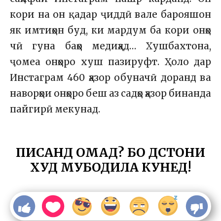
кори на он қадар ҷиддӣ вале барояшон
як имтиҳон буд, ки мардум ба кори онҳо
чӣ гуна баҳо медиҳад… Хушбахтона,
ҷомеа онҳоро хуш пазируфт. Ҳоло дар
Инстаграм 460 ҳазор обуначӣ доранд ва
наворҳои онҳоро беш аз садҳо ҳазор бинанда
пайгирӣ мекунад.
ПИСАНД ОМАД? БО ДӮСТОНИ
ХУД МУБОДИЛА КУНЕД!