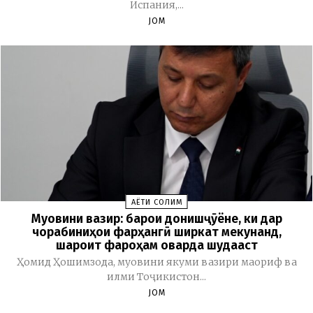
Испания,...
JOM
ҲАЁТИ СОЛИМ
Муовини вазир: барои донишҷӯёне, ки дар
чорабиниҳои фарҳангӣ ширкат мекунанд,
шароит фароҳам оварда шудааст
Ҳомид Ҳошимзода, муовини якуми вазири маориф ва
илми Тоҷикистон...
JOM