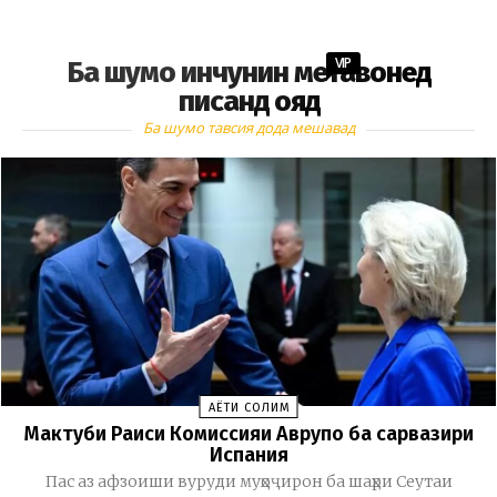
VIP
Ба шумо инчунин метавонед
писанд ояд
Ба шумо тавсия дода мешавад
ҲАЁТИ СОЛИМ
Мактуби Раиси Комиссияи Аврупо ба сарвазири
Испания
Пас аз афзоиши вуруди муҳоҷирон ба шаҳри Сеутаи