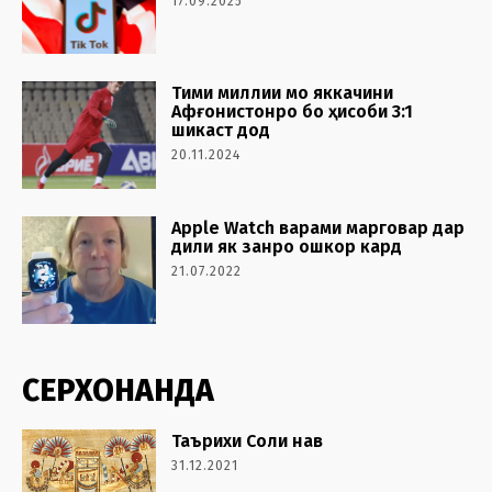
17.09.2025
Тими миллии мо яккачини
Афғонистонро бо ҳисоби 3:1
шикаст дод
20.11.2024
Apple Watch варами марговар дар
дили як занро ошкор кард
21.07.2022
СЕРХОНАНДА
Таърихи Соли нав
31.12.2021