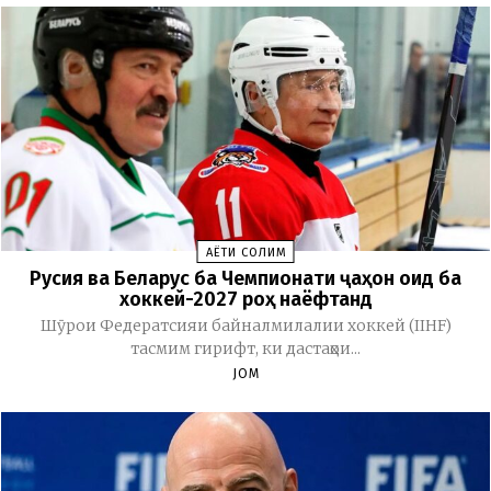
ҲАЁТИ СОЛИМ
Русия ва Беларус ба Чемпионати ҷаҳон оид ба
хоккей-2027 роҳ наёфтанд
Шӯрои Федератсияи байналмилалии хоккей (IIHF)
тасмим гирифт, ки дастаҳои...
JOM