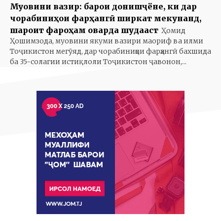
Муовини вазир: барои донишҷӯёне, ки дар
чорабиниҳои фарҳангӣ ширкат мекунанд,
шароит фароҳам оварда шудааст
Ҳомид
Ҳошимзода, муовини якуми вазири маориф ва илми
Тоҷикистон мегӯяд, дар чорабиниҳои фарҳангӣ бахшида
ба 35-солагии истиқлоли Тоҷикистон ҷавонон,...