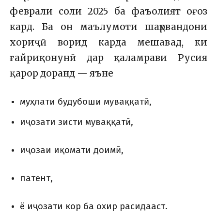
феврали соли 2025 ба фаъолият оғоз
кард. Ба он маълумоти шаҳрвандони
хориҷӣ ворид карда мешавад, ки
ғайриқонунӣ дар қаламрави Русия
қарор доранд — яъне
муҳлати будубоши муваққатӣ,
иҷозати зисти муваққатӣ,
иҷозаи иқомати доимӣ,
патент,
ё иҷозати кор
ба охир расидааст.