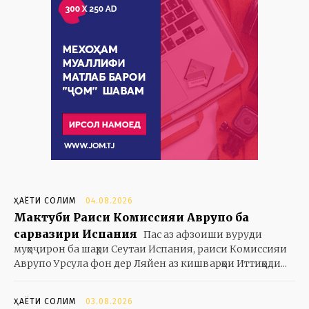
ҲАЁТИ СОЛИМ
04.08.2026
Мактуби Раиси Комиссияи Аврупо ба
сарвазири Испания
Пас аз афзоиши вуруди
муҳоҷирон ба шаҳри Сеутаи Испания, раиси Комиссияи
Аврупо Урсула фон дер Ляйен аз кишварҳои Иттиҳоди...
ҲАЁТИ СОЛИМ
03.08.2026