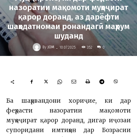
назоратии мақомоти муҳоҷират
қарор доранд, аз дарёфти
шаҳодатномаи ронандагӣ маҳрум
шуданд
-
By
JOM
352
10.07.2025
0
Ба шаҳрвандони хориҷие, ки дар
феҳрасти назоратии мақомоти
муҳоҷират қарор доранд, дигар иҷозаи
супоридани имтиҳон дар Бозрасии