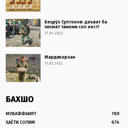
Беҳрӯз Султонов: даъват ба
хизмат тамоми сол нест!
27.04.2022
Мардикорзан
11.03.2022
БАХШҲО
МУВАФФАҚИЯТ
789
ҲАЁТИ СОЛИМ
674