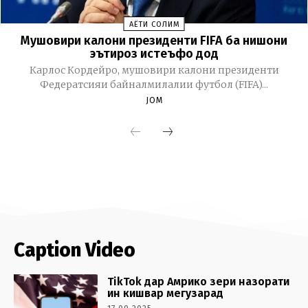
Caption Video
TikTok дар Амрико зери назорати
ин кишвар мегузарад