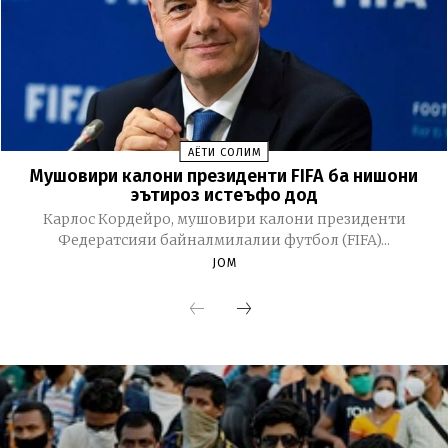
ҲАЁТИ СОЛИМ
Мушовири калони президенти FIFA ба нишони
эътироз истеъфо дод
Карлос Кордейро, мушовири калони президенти
Федератсияи байналмилалии футбол (FIFA)...
JOM