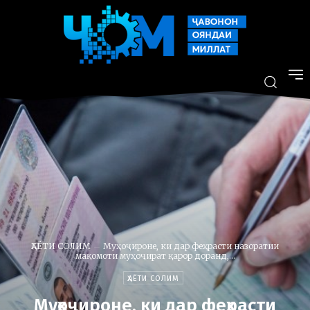
ҲАЁТИ СОЛИМ
Муҳоҷироне, ки дар феҳрасти назоратии
мақомоти муҳоҷират қарор доранд,...
ҲАЁТИ СОЛИМ
Муҳоҷироне, ки дар феҳрасти