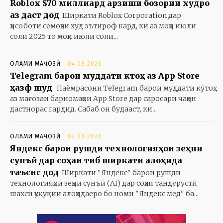
Roblox $70 миллиард арзиши бозории худро
аз даст дод
Ширкати Roblox Corporation дар
ҳисоботи семоҳаи худ эътироф кард, ки аз моҳи июли
соли 2025 то моҳи июли соли...
ОЛАМИ МАҶОЗӢ
04.08.2026
Telegram барои муддати кӯтоҳ аз App Store
ҳазф шуд
Паёмрасони Telegram барои муддати кӯтоҳ
аз мағозаи барномаҳои App Store дар саросари ҷаҳон
дастнорас гардид. Сабаб он будааст, ки...
ОЛАМИ МАҶОЗӢ
04.08.2026
Яндекс барои рушди технологияҳои зеҳни
сунъӣ дар соҳаи тиб ширкати алоҳида
таъсис дод
Ширкати "Яндекс" барои рушди
технологияҳои зеҳни сунъӣ (AI) дар соҳаи тандурустӣ
шахси ҳуқуқии алоҳидаеро бо номи "Яндекс мед" ба...