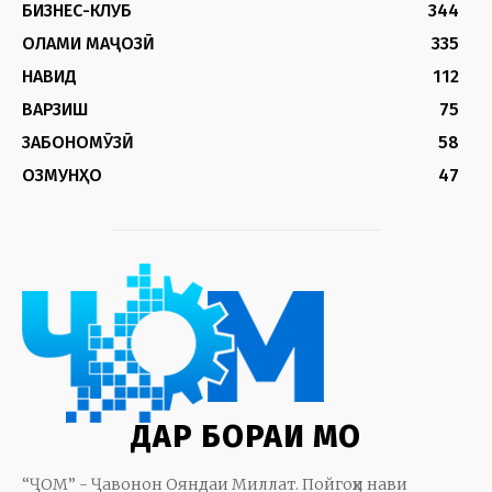
БИЗНЕС-КЛУБ
344
ОЛАМИ МАҶОЗӢ
335
НАВИД
112
ВАРЗИШ
75
ЗАБОНОМӮЗӢ
58
ОЗМУНҲО
47
ДАР БОРАИ МО
“ҶОМ” - Ҷавонон Ояндаи Миллат. Пойгоҳи нави