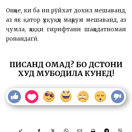
Онҳое, ки ба ин рӯйхат дохил мешаванд,
аз як қатор ҳуқуқҳо маҳрум мешаванд, аз
ҷумла, ҳаққи гирифтани шаҳодатномаи
ронандагӣ.
ПИСАНД ОМАД? БО ДӮСТОНИ
ХУД МУБОДИЛА КУНЕД!