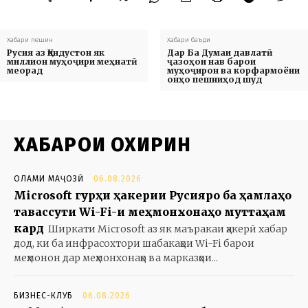
Хабари пешин
Хабари баъди
Русия аз Ҳиндустон як
Дар Ба Думаи давлатӣ
миллион муҳоҷири меҳнатӣ
ҷазоҳои нав барои
меорад
муҳоҷирон ва корфармоёни
онҳо пешниҳод шуд
ХАБАРҲОИ ОХИРИН
ОЛАМИ МАҶОЗӢ
06.08.2026
Microsoft гурӯҳи ҳакерии Русияро ба ҳамлаҳо
тавассути Wi-Fi-и меҳмонхонаҳо муттаҳам
кард
Ширкати Microsoft аз як маъракаи ҳакерӣ хабар
дод, ки ба инфрасохтори шабакаҳои Wi-Fi барои
меҳмонон дар меҳмонхонаҳо ва марказҳои...
БИЗНЕС-КЛУБ
06.08.2026