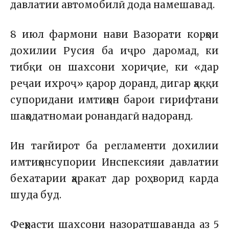
давлатии автомобилӣ дода намешавад.
8 июл фармони нави Вазорати корҳои
дохилии Русия ба иҷро даромад, ки
тибқи он шахсони хориҷие, ки «дар
реҷаи ихроҷ» қарор доранд, дигар ҳаққи
супоридани имтиҳон барои гирифтани
шаҳодатномаи ронандагӣ надоранд.
Ин тағйирот ба регламенти дохилии
имтиҳонсупории Инспексияи давлатии
бехатарии ҳаракат дар роҳ ворид карда
шуда буд.
Феҳрасти шахсони назоратшаванда аз 5