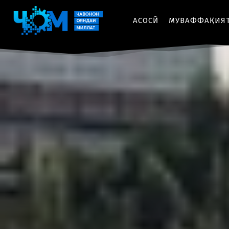
АСОСӢ
МУВАФФАҚИЯ