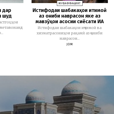
МУВАФФАҚИЯТ
н дар
Истифодаи шабакаҳои иҷтимоӣ
л шуд
аз ҷониби наврасон яке аз
мавзӯҳои асосии сиёсати ИА
астгоҳҳои
н метавонанд
Истифодаи шабакаҳои иҷтимоӣ ва
..
хизматрасониҳои рақамӣ аз ҷониби
наврасон...
JOM