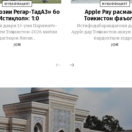
МУВАФФАҚИЯТ
МУВАФФАҚИЯТ
бозии Регар-ТадАЗ» бо
Apple Pay расма
Истиқлол»: 1:0
Тоҷикистон фаъо
и даври 13-уми Париматч-
Истифодабарандагони д
и Тоҷикистон-2026 миёни
Apple дар Тоҷикистон акну
дастаҳои Лигаи...
пардохтҳои худро.
JOM
JOM