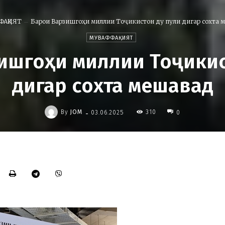
ФАҚИЯТ
Барои Варзишгоҳи миллии Тоҷикистон ду пули дигар сохта 
МУВАФФАҚИЯТ
ишгоҳи миллии Тоҷикис
дигар сохта мешавад
-
By
JOM
310
03.06.2025
0