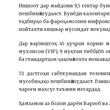
Иншоот дар майдони 9,5 гектар бунё
пешбинӣ шудааст. Бунёди калонтар
тадбирҳо ба фароҳамсозии инфронс
пойтахти кишвар мусоидат мекунад
Дар варзишгоҳ 45 ҳуҷраи корию м
мухлисон (VIP), 9 нуқтаи тиббӣ, 3
ба стандартҳои ҷаҳонӣ сохта мешавад
72 дастгоҳи сабткунандаи телевиз
мусобиқаҳо пешбинӣ шудааст. Равша
чароғи махсус таъмин мегардад.
Ҳамзамон аз болои дарёи Варзоб ва