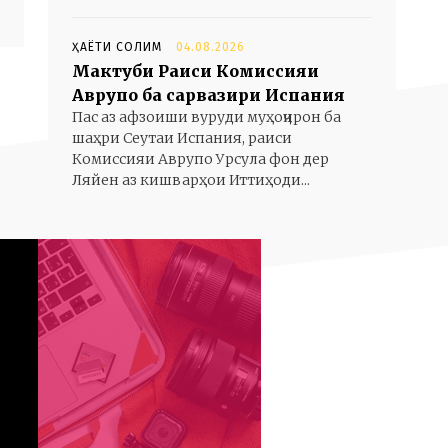
ҲАЁТИ СОЛИМ
04.08.2026
Мактуби Раиси Комиссияи
Аврупо ба сарвазири Испания
Пас аз афзоиши вуруди муҳоҷирон ба
шаҳри Сеутаи Испания, раиси
Комиссияи Аврупо Урсула фон дер
Ляйен аз кишварҳои Иттиҳоди...