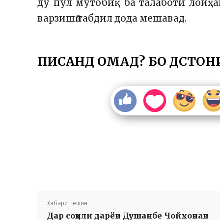
ду пул мутобиқ ба талаботи лоиҳа
варзишӣ табдил дода мешавад.
ПИСАНД ОМАД? БО ДӮСТОН
Хабари пешин
Дар соҳили дарёи Душанбе Чойхонаи