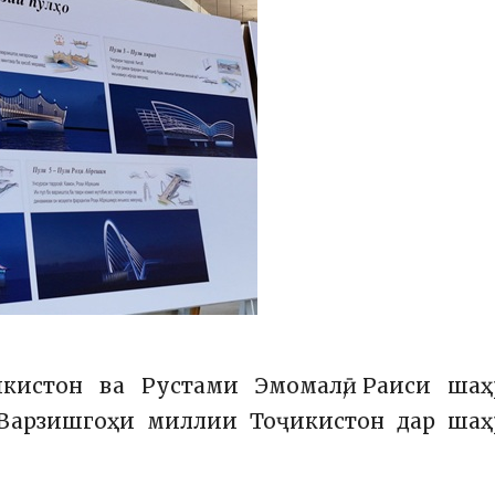
икистон ва Рустами Эмомалӣ, Раиси шаҳ
 Варзишгоҳи миллии Тоҷикистон дар шаҳ