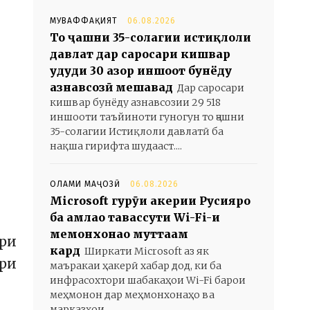
МУВАФФАҚИЯТ
06.08.2026
То ҷашни 35-солагии истиқлоли
давлат дар саросари кишвар
ҳудуди 30 ҳазор иншоот бунёду
азнавсозӣ мешавад
Дар саросари
кишвар бунёду азнавсозии 29 518
иншооти таъйиноти гуногун то ҷашни
35-солагии Истиқлоли давлатӣ ба
нақша гирифта шудааст....
ОЛАМИ МАҶОЗӢ
06.08.2026
Microsoft гурӯҳи ҳакерии Русияро
ба ҳамлаҳо тавассути Wi-Fi-и
меҳмонхонаҳо муттаҳам
ри
кард
Ширкати Microsoft аз як
ри
маъракаи ҳакерӣ хабар дод, ки ба
инфрасохтори шабакаҳои Wi-Fi барои
меҳмонон дар меҳмонхонаҳо ва
марказҳои...