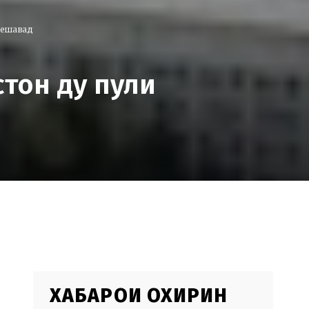
мешавад
тон ду пули
ХАБАРҲОИ ОХИРИН