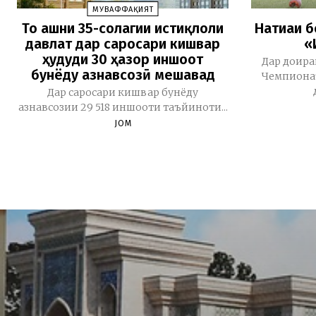
МУВАФФАҚИЯТ
То ҷашни 35-солагии истиқлоли
Натиҷаи 
давлат дар саросари кишвар
«
ҳудуди 30 ҳазор иншоот
Дар доира
бунёду азнавсозӣ мешавад
Чемпионат
Дар саросари кишвар бунёду
азнавсозии 29 518 иншооти таъйиноти...
JOM