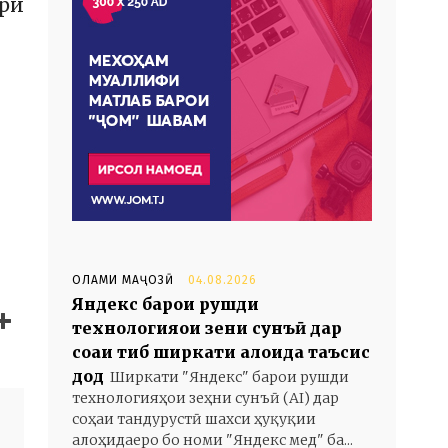
ири
ОЛАМИ МАҶОЗӢ
04.08.2026
Яндекс барои рушди
технологияҳои зеҳни сунъӣ дар
соҳаи тиб ширкати алоҳида таъсис
дод
Ширкати "Яндекс" барои рушди
технологияҳои зеҳни сунъӣ (AI) дар
соҳаи тандурустӣ шахси ҳуқуқии
алоҳидаеро бо номи "Яндекс мед" ба...