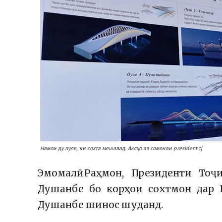
Намои ду пуле, ки сохта мешавад. Аксҳо аз сомонаи president.tj
Эмомалӣ Раҳмон, Президенти Тоҷ
Душанбе бо корҳои сохтмон дар
Душанбе шинос шуданд.