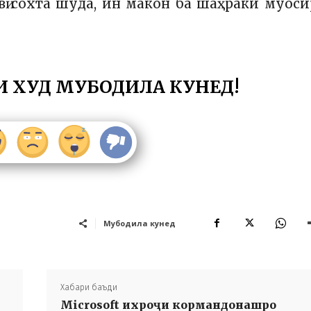
вӣ сохта шуда, ин макон ба шаҳраки муос
И ХУД МУБОДИЛА КУНЕД!
Мубодила кунед
Хабари баъди
Microsoft ихроҷи кормандонашро