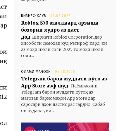
аст
маи
БИЗНЕС-КЛУБ
06.08.2026
Roblox $70 миллиард арзиши
дар
бозории худро аз даст
дод
Ширкати Roblox Corporation дар
ҳисоботи семоҳаи худ эътироф кард, ки
аз моҳи июли соли 2025 то моҳи июли
рои
соли...
фиқ
ОЛАМИ МАҶОЗӢ
04.08.2026
Telegram барои муддати кӯтоҳ аз
App Store ҳазф шуд
Паёмрасони
ёни
Telegram барои муддати кӯтоҳ аз
312
мағозаи барномаҳои App Store дар
саросари ҷаҳон дастнорас гардид. Сабаб
он будааст, ки...
бол