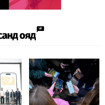
VIP
санд ояд