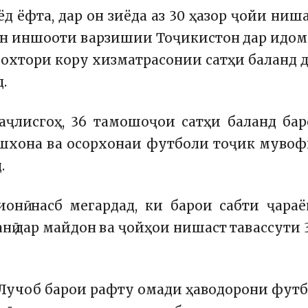
д ёфта, дар он зиёда аз 30 ҳазор ҷойи ниш
ин иншооти варзишии Тоҷикистон дар идо
охтори кору хизматрасонии сатҳи баланд 
.
аҷлисгоҳ, 36 тамошоҷои сатҳи баланд ба
6 ошхона ва осорхонаи футболи тоҷик муво
.
ионӣ насб мегардад, ки барои сабти ҷара
нӣ дар майдон ва ҷойҳои нишаст тавассути 
 Лучоб барои рафту омади ҳаводорони фут