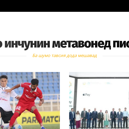
 инчунин метавонед пи
Ба шумо тавсия дода мешавад