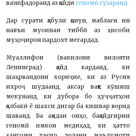
вазифадоранд аз қайди
геномӣ гузаранд.
Дар сурати қабули қонун, маблағи ин
навъи муоинаи тиббӣ аз ҳисоби
муҳоҷирон пардохт мегардад.
Муаллифон (вакилони вилояти
Ленинград) қайд карданд, ки
шаҳрвандони хориҷие, ки аз Русия
ихроҷ шудаанд, аксар вақт кӯшиш
мекунанд, ки дубора бо ҳуҷҷатҳои
қалбакӣ ё шахси дигар ба кишвар ворид
шаванд. Ба ақидаи онҳо, бақайдгирии
геномӣ имкон медиҳад, ки ҳатто
ҳангоми тағир додани маълумоти