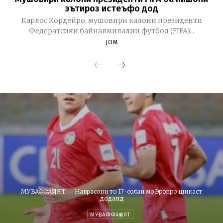
эътироз истеъфо дод
Карлос Кордейро, мушовири калони президенти
Федератсияи байналмилалии футбол (FIFA)...
JOM