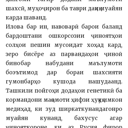
шахсӣ, муҳоҷирон ба таври дақиқ муайян
карда шаванд.
Илова бар ин, навоварӣ барои баланд
бардоштани ошкорсозии ҷиноятҳои
солҳои пешин мусоидат хоҳад кард,
зеро бисёре аз парвандаҳои ҷиноӣ
бинобар набудани маълумоти
боэътимод дар бораи шахсияти
гумонбарҳо кушода нашудаанд.
Ташкили пойгоҳи додаҳои генетикӣ ба
кормандони мақомоти ҳифзи ҳуқуқ имкон
медиҳад, ки зуд ширкаткунандагонро
муайян кунанд, бахусус агар
ҷинояткороне, ки аз Русия фирор