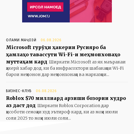
ОЛАМИ МАҶОЗӢ
06.08.2026
Microsoft гурӯҳи ҳакерии Русияро ба
ҳамлаҳо тавассути Wi-Fi-и меҳмонхонаҳо
муттаҳам кард
Ширкати Microsoft аз як маъракаи
ҳакерӣ хабар дод, ки ба инфрасохтори шабакаҳои Wi-Fi
барои меҳмонон дар меҳмонхонаҳо ва марказҳои...
БИЗНЕС-КЛУБ
06.08.2026
Roblox $70 миллиард арзиши бозории худро
аз даст дод
Ширкати Roblox Corporation дар
ҳисоботи семоҳаи худ эътироф кард, ки аз моҳи июли
соли 2025 то моҳи июли соли...