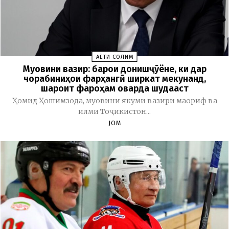
ҲАЁТИ СОЛИМ
Муовини вазир: барои донишҷӯёне, ки дар
чорабиниҳои фарҳангӣ ширкат мекунанд,
шароит фароҳам оварда шудааст
Ҳомид Ҳошимзода, муовини якуми вазири маориф ва
илми Тоҷикистон...
JOM