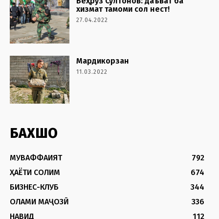
Беҳрӯз Султонов: даъват ба
хизмат тамоми сол нест!
27.04.2022
Мардикорзан
11.03.2022
БАХШҲО
МУВАФФАҚИЯТ
792
ҲАЁТИ СОЛИМ
674
БИЗНЕС-КЛУБ
344
ОЛАМИ МАҶОЗӢ
336
НАВИД
112