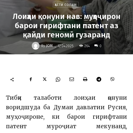
ҲАЁТИ СОЛИМ
Лоиҳаи қонуни нав: муҳоҷирон
барои гирифтани патент аз
қайди геномӣ гузаранд
-
By
JOM
264
12.04.2025
0
Тибқи талаботи лоиҳаи қонуни
воридшуда ба Думаи давлатии Русия,
муҳоҷироне, ки барои гирифтани
патент муроҷиат мекунанд,