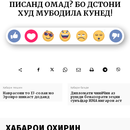
ПИСАНД ОМАД? БО ДӮСТОНИ
ХУД МУБОДИЛА КУНЕД!
Хабари пешин
Хабари баъди
Наврасони то 17-солаи мо
Дипломати чинӣ: Чин аз
Эронро шикаст доданд
рушди беназорати зеҳни
сунъӣ дар ИМА нигарон аст
ХАБАРҲОИ ОХИРИН