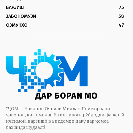
ВАРЗИШ
75
ЗАБОНОМӮЗӢ
58
ОЗМУНҲО
47
ДАР БОРАИ МО
“ҶОМ” - Ҷавонон Ояндаи Миллат. Пойгоҳи нави
ҷавонон, ки комилан ба инъикоси рӯйдодҳои фарҳангӣ,
иҷтимоӣ, варзишӣ ва иқдомҳои накӯ дар ҷомеа
бахшида шудааст!