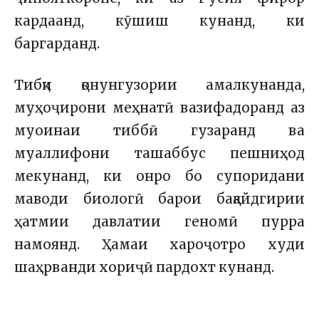
кардаанд, кӯшиш кунанд, ки
баргарданд.
Тибқи қонунгузории амалкунанда,
муҳоҷирони меҳнатӣ вазифадоранд аз
муоинаи тиббӣ гузаранд ва
муаллифони ташаббус пешниҳод
мекунанд, ки онро бо супоридани
маводи биологӣ барои бақайдгирии
ҳатмии давлатии геномӣ пурра
намоянд. Ҳамаи хароҷотро худи
шаҳрванди хориҷӣ пардохт кунанд.