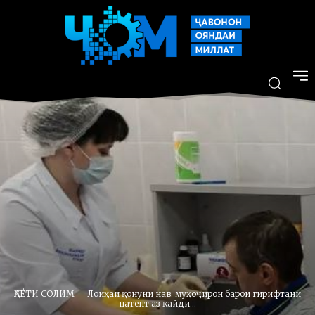
ҲАЁТИ СОЛИМ
Лоиҳаи қонуни нав: муҳоҷирон барои гирифтани
патент аз қайди...