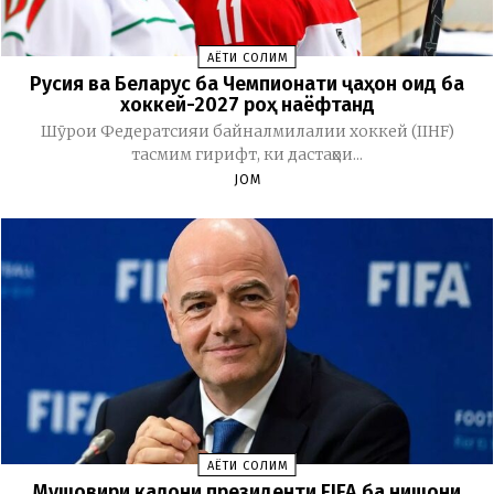
ҲАЁТИ СОЛИМ
Русия ва Беларус ба Чемпионати ҷаҳон оид ба
хоккей-2027 роҳ наёфтанд
Шӯрои Федератсияи байналмилалии хоккей (IIHF)
тасмим гирифт, ки дастаҳои...
JOM
ҲАЁТИ СОЛИМ
Мушовири калони президенти FIFA ба нишони