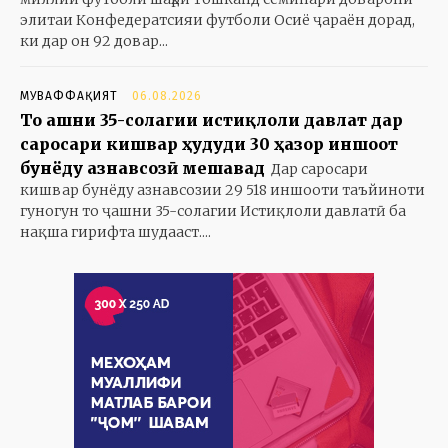
элитаи Конфедератсияи футболи Осиё ҷараён дорад,
ки дар он 92 довар...
МУВАФФАҚИЯТ
06.08.2026
То ҷашни 35-солагии истиқлоли давлат дар
саросари кишвар ҳудуди 30 ҳазор иншоот
бунёду азнавсозӣ мешавад
Дар саросари
кишвар бунёду азнавсозии 29 518 иншооти таъйиноти
гуногун то ҷашни 35-солагии Истиқлоли давлатӣ ба
нақша гирифта шудааст....