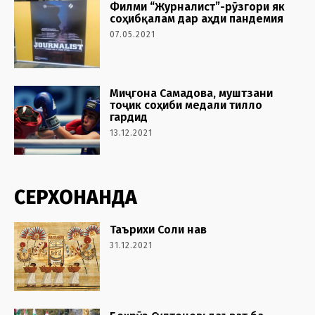
Филми “Журналист”-рӯзгори як
соҳибқалам дар аҳди пандемия
07.05.2021
Миҷгона Самадова, муштзани
тоҷик соҳиби медали тилло
гардид
13.12.2021
СЕРХОНАНДА
Таърихи Соли нав
31.12.2021