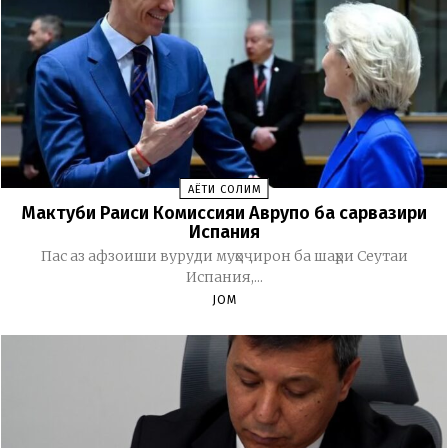
ҲАЁТИ СОЛИМ
Мактуби Раиси Комиссияи Аврупо ба сарвазири
Испания
Пас аз афзоиши вуруди муҳоҷирон ба шаҳри Сеутаи
Испания,...
JOM