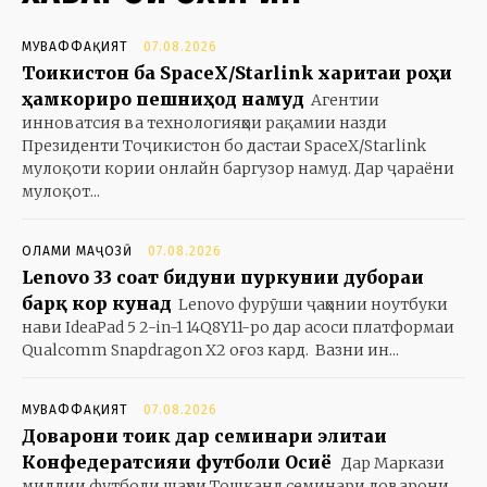
МУВАФФАҚИЯТ
07.08.2026
Тоҷикистон ба SpaceX/Starlink харитаи роҳи
ҳамкориро пешниҳод намуд
Агентии
инноватсия ва технологияҳои рақамии назди
Президенти Тоҷикистон бо дастаи SpaceX/Starlink
мулоқоти кории онлайн баргузор намуд. Дар ҷараёни
мулоқот...
ОЛАМИ МАҶОЗӢ
07.08.2026
Lenovo 33 соат бидуни пуркунии дубораи
барқ кор кунад
Lenovo фурӯши ҷаҳонии ноутбуки
нави IdeaPad 5 2-in-1 14Q8Y11-ро дар асоси платформаи
Qualcomm Snapdragon X2 оғоз кард. Вазни ин...
МУВАФФАҚИЯТ
07.08.2026
Доварони тоҷик дар семинари элитаи
Конфедератсияи футболи Осиё
Дар Маркази
миллии футболи шаҳри Тошканд семинари доварони