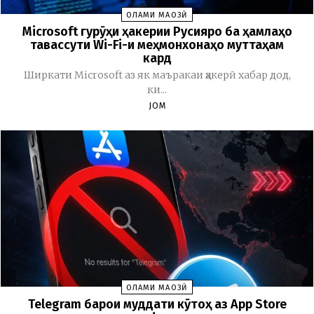
ОЛАМИ МАҶОЗӢ
Microsoft гурӯҳи ҳакерии Русияро ба ҳамлаҳо
тавассути Wi-Fi-и меҳмонхонаҳо муттаҳам
кард
Ширкати Microsoft аз як маъракаи ҳакерӣ хабар дод,
ки...
JOM
ОЛАМИ МАҶОЗӢ
Telegram барои муддати кӯтоҳ аз App Store