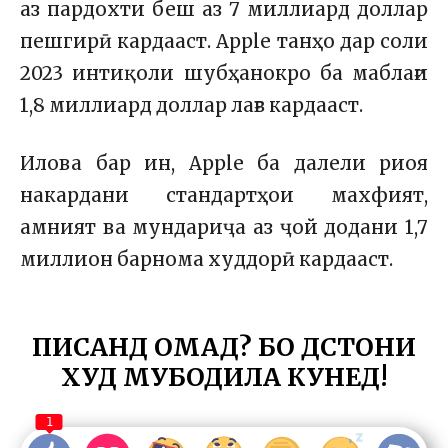
аз пардохти беш аз 7 миллиард доллар
пешгирӣ кардааст. Apple танҳо дар соли
2023 интиқоли шубҳанокро ба маблағи
1,8 миллиард доллар лағв кардааст.
Илова бар ин, Apple ба далели риоя
накардани стандартҳои махфият,
амният ва мундариҷа аз ҷой додани 1,7
миллион барнома худдорӣ кардааст.
ПИСАНД ОМАД? БО ДӮСТОНИ
ХУД МУБОДИЛА КУНЕД!
1