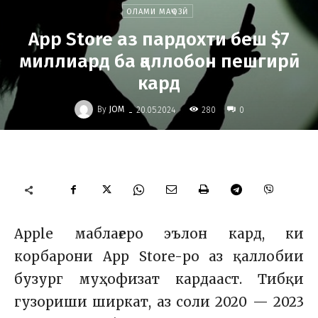
ОЛАМИ МАҶОЗӢ
App Store аз пардохти беш $7
миллиард ба қаллобон пешгирӣ
кард
-
By
JOM
280
20.05.2024
0
Apple маблағеро эълон кард, ки
корбарони App Store-ро аз қаллобии
бузург муҳофизат кардааст. Тибқи
гузориши ширкат, аз соли 2020 — 2023