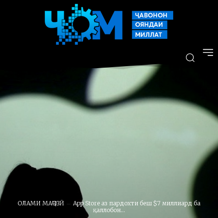
ОЛАМИ МАҶОЗӢ
App Store аз пардохти беш $7 миллиард ба
қаллобон...