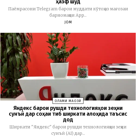
ҳазф шуд
Паёмрасони Telegram барои муддати кӯтоҳ аз мағозаи
барномаҳои App...
JOM
ОЛАМИ МАҶОЗӢ
Яндекс барои рушди технологияҳои зеҳни
сунъӣ дар соҳаи тиб ширкати алоҳида таъсис
дод
Ширкати "Яндекс" барои рушди технологияҳои зеҳни
сунъӣ (AI) дар...