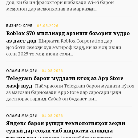
дод, ки ба инфрасохтори шабакаҳои Wi-Fi барои
меҳмонон дар меҳмонхонаҳо ва марказҳои...
БИЗНЕС-КЛУБ
06.08.2026
Roblox $70 миллиард арзиши бозории худро
аз даст дод
Ширкати Roblox Corporation дар
ҳисоботи семоҳаи худ эътироф кард, ки аз моҳи июли
соли 2025 то моҳи июли соли...
ОЛАМИ МАҶОЗӢ
04.08.2026
Telegram барои муддати кӯтоҳ аз App Store
ҳазф шуд
Паёмрасони Telegram барои муддати кӯтоҳ
аз мағозаи барномаҳои App Store дар саросари ҷаҳон
дастнорас гардид. Сабаб он будааст, ки...
ОЛАМИ МАҶОЗӢ
04.08.2026
Яндекс барои рушди технологияҳои зеҳни
сунъӣ дар соҳаи тиб ширкати алоҳида