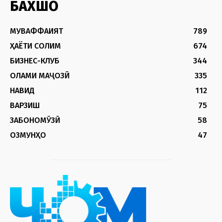
БАХШҲО
МУВАФФАҚИЯТ
789
ҲАЁТИ СОЛИМ
674
БИЗНЕС-КЛУБ
344
ОЛАМИ МАҶОЗӢ
335
НАВИД
112
ВАРЗИШ
75
ЗАБОНОМӮЗӢ
58
ОЗМУНҲО
47