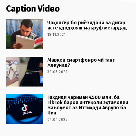
Caption Video
Ҷаҳонгир бо риёзидонӣ ва дигар
истеъдодҳояш маъруф мегардад
18.11.2021
Мавқеи смартфонро чӣ танг
мекунад?
30.05.2022
Таҳдиди ҷаримаи €500 млн. ба
TikTok барои интиқоли эҳтимолии
маълумот аз Иттиҳоди Аврупо ба
Чин
04.04.2025