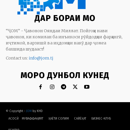
ДАР БОРАИ МО
“ҶОМ” - Ҷавонон Ояндаи Миллат. Пойгоҳи нави
ҷавонон, ки комилан ба инъикоси рӯйдодҳои фарҳангӣ,
иҷтимоӣ, варзишӣ ва иқдомҳои накӯ дар ҷомеа
бахшида шудааст!
Contact us:
info@jom.tj
МОРО ДУНБОЛ КУНЕД
© Copyright -
JOM
by KHD
АСОСӢ
МУВАФФАҚИЯТ
ҲАЁТИ СОЛИМ
CАЙЁҲАТ
БИЗНЕС-КЛУБ