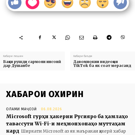
Хабари пешин
Хабари баъди
Баҳси рушди сармояи инсонӣ
Давомнокии видеоҳои
дар Душанбе
TikTok ба як соат мерасанд
ХАБАРҲОИ ОХИРИН
ОЛАМИ МАҶОЗӢ
06.08.2026
Microsoft гурӯҳи ҳакерии Русияро ба ҳамлаҳо
тавассути Wi-Fi-и меҳмонхонаҳо муттаҳам
кард
Ширкати Microsoft аз як маъракаи ҳакерӣ хабар