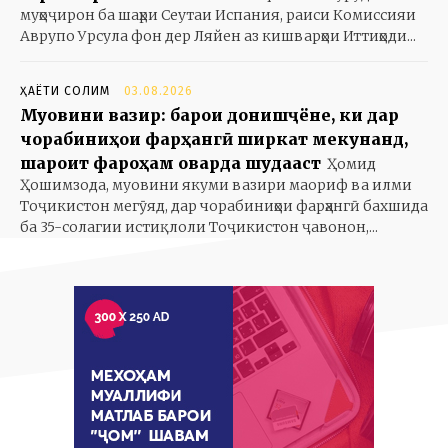
муҳоҷирон ба шаҳри Сеутаи Испания, раиси Комиссияи
Аврупо Урсула фон дер Ляйен аз кишварҳои Иттиҳоди...
ҲАЁТИ СОЛИМ
03.08.2026
Муовини вазир: барои донишҷӯёне, ки дар
чорабиниҳои фарҳангӣ ширкат мекунанд,
шароит фароҳам оварда шудааст
Ҳомид
Ҳошимзода, муовини якуми вазири маориф ва илми
Тоҷикистон мегӯяд, дар чорабиниҳои фарҳангӣ бахшида
ба 35-солагии истиқлоли Тоҷикистон ҷавонон,...