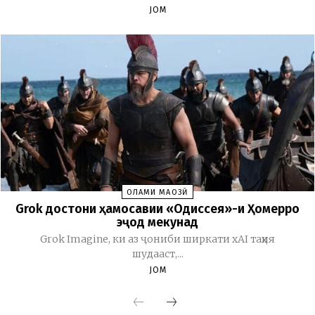
JOM
ОЛАМИ МАҶОЗӢ
Grok достони ҳамосавии «Одиссея»-и Ҳомерро
эҷод мекунад
Grok Imagine, ки аз ҷониби ширкати xAI таҳия
шудааст,...
JOM