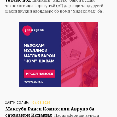
таъсис дод
Ширкати "Яндекс" барои рушди
технологияҳои зеҳни сунъӣ (AI) дар соҳаи тандурустӣ
шахси ҳуқуқии алоҳидаеро бо номи "Яндекс мед" ба...
ҲАЁТИ СОЛИМ
04.08.2026
Мактуби Раиси Комиссияи Аврупо ба
сарвазири Испания
Пас аз афзоиши вуруди