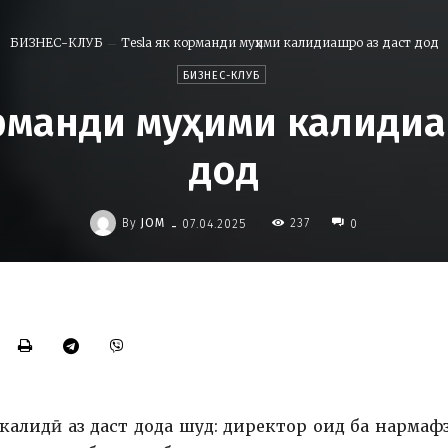
БИЗНЕС-КЛУБ
Tesla як корманди муҳими калидиашро аз даст дод
БИЗНЕС-КЛУБ
орманди муҳими калидиа
дод
-
By
JOM
237
07.04.2025
0
 калидӣ аз даст дода шуд: директор оид ба нармаф