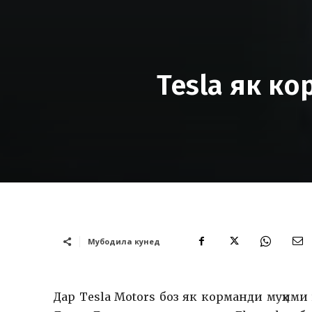
Tesla як к
Мубодила кунед
Дар Tesla Motors боз як корманди муҳими