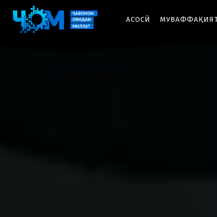
АСОСӢ
МУВАФФАҚИЯ