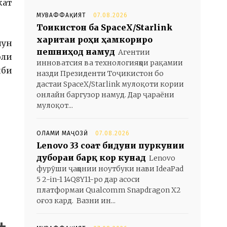
кат
МУВАФФАҚИЯТ
07.08.2026
Тоҷикистон ба SpaceX/Starlink
харитаи роҳи ҳамкориро
чун
пешниҳод намуд
Агентии
оли
инноватсия ва технологияҳои рақамии
иби
назди Президенти Тоҷикистон бо
дастаи SpaceX/Starlink мулоқоти кории
онлайн баргузор намуд. Дар ҷараёни
мулоқот...
ОЛАМИ МАҶОЗӢ
07.08.2026
Lenovo 33 соат бидуни пуркунии
дубораи барқ кор кунад
Lenovo
фурӯши ҷаҳонии ноутбуки нави IdeaPad
5 2-in-1 14Q8Y11-ро дар асоси
платформаи Qualcomm Snapdragon X2
оғоз кард. Вазни ин...