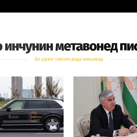
 инчунин метавонед пи
Ба шумо тавсия дода мешавад