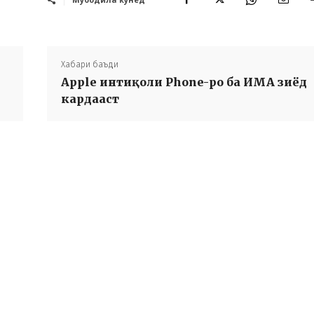
Хабари баъди
Apple интиқоли Phone-ро ба ИМА зиёд
кардааст