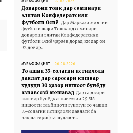
МУВАФФАҚИЯТ
07.08.2026
Доварони тоҷик дар семинари
элитаи Конфедератсияи
футболи Осиё
Дар Маркази миллии
футболи шаҳри Тошканд семинари
доварони элитаи Конфедератсияи
футболи Осиё ҷараён дорад, ки дар он
92 довар...
МУВАФФАҚИЯТ
06.08.2026
То ҷашни 35-солагии истиқлоли
давлат дар саросари кишвар
ҳудуди 30 ҳазор иншоот бунёду
азнавсозӣ мешавад
Дар саросари
кишвар бунёду азнавсозии 29 518
иншооти таъйиноти гуногун то ҷашни
35-солагии Истиқлоли давлатӣ ба
нақша гирифта шудааст....