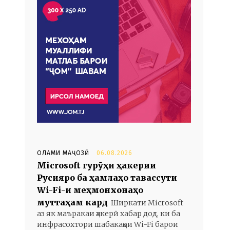
ОЛАМИ МАҶОЗӢ
06.08.2026
Microsoft гурӯҳи ҳакерии
Русияро ба ҳамлаҳо тавассути
Wi-Fi-и меҳмонхонаҳо
муттаҳам кард
Ширкати Microsoft
аз як маъракаи ҳакерӣ хабар дод, ки ба
инфрасохтори шабакаҳои Wi-Fi барои