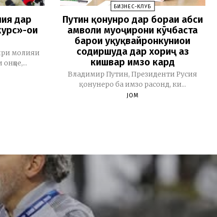
БИЗНЕС-КЛУБ
лия дар
Путин қонунро дар бораи ҳабси
урс»-ҳои
амволи муҳоҷирони кӯчбаста
барои ҳуқуқвайронкуниҳои
содиршуда дар хориҷ аз
зири молияи
кишвар имзо кард
онҳое,...
Владимир Путин, Президенти Русия
қонунеро ба имзо расонд, ки...
JOM