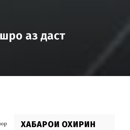
шро аз даст
ХАБАРҲОИ ОХИРИН
зор