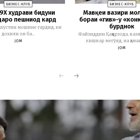
БИЗНЕС-КЛУБ
БИЗНЕС-КЛУБ
 9X худрави бидуни
Мавқеи вазири мо
аро пешниҳод кард
бораи «гив»-у «конк
бурднок
ахустин мошине гардид, ки
дохили он ба...
Файзиддин Қаҳҳорзода, ва
кишвар мегӯяд, на ҳамаи 
JOM
JOM