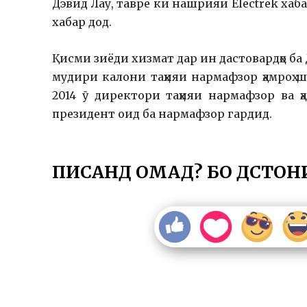
Дэвид Лау, тавре ки нашрияи Electrek хаб
хабар дод.
Қисми зиёди хизмат дар ин дастовардҳо ба Д
мудири калони таҳияи нармафзор ҳамроҳ шу
2014 ӯ директори таҳияи нармафзор ва 
президент оид ба нармафзор гардид.
ПИСАНД ОМАД? БО ДӮСТОН