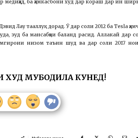
ар медиҳад, ба ҳамкасбони худ дар кораш дар ин шир
эвид Лау тааллуқ дорад. Ӯ дар соли 2012 ба Tesla ҳам
да, зуд ба мансабҳои баланд расид. Аллакай дар с
ҳамгироии низом таъин шуд ва дар соли 2017 но
И ХУД МУБОДИЛА КУНЕД!
Мубодила кунед