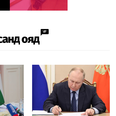
VIP
санд ояд