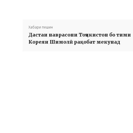
Хабари пешин
Дастаи наврасони Тоҷикистон бо тими
Кореяи Шимолӣ рақобат мекунад