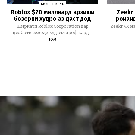
БИЗНЕС-КЛУБ
Roblox $70 миллиард арзиши
Zeekr
бозории худро аз даст дод
ронанд
Ширкати Roblox Corporation дар
Zeekr 9X н
ҳисоботи семоҳаи худ эътироф кард,...
JOM