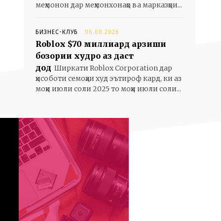
меҳмонон дар меҳмонхонаҳо ва марказҳои...
БИЗНЕС-КЛУБ
06.08.2026
Roblox $70 миллиард арзиши
бозории худро аз даст
дод
Ширкати Roblox Corporation дар
ҳисоботи семоҳаи худ эътироф кард, ки аз
моҳи июли соли 2025 то моҳи июли соли...