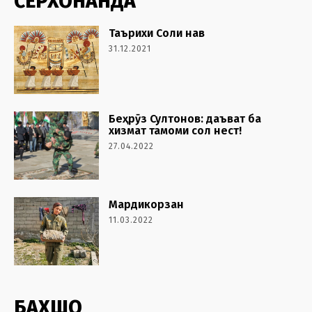
СЕРХОНАНДА
Таърихи Соли нав
31.12.2021
Беҳрӯз Султонов: даъват ба
хизмат тамоми сол нест!
27.04.2022
Мардикорзан
11.03.2022
БАХШҲО