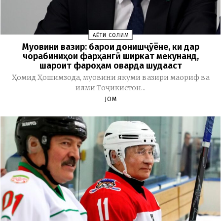
ҲАЁТИ СОЛИМ
Муовини вазир: барои донишҷӯёне, ки дар
чорабиниҳои фарҳангӣ ширкат мекунанд,
шароит фароҳам оварда шудааст
Ҳомид Ҳошимзода, муовини якуми вазири маориф ва
илми Тоҷикистон...
JOM