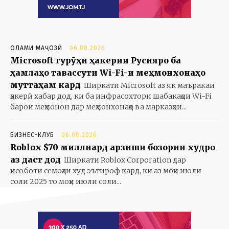
ОЛАМИ МАҶОЗӢ
06.08.2026
Microsoft гурӯҳи ҳакерии Русияро ба
ҳамлаҳо тавассути Wi-Fi-и меҳмонхонаҳо
муттаҳам кард
Ширкати Microsoft аз як маъракаи
ҳакерӣ хабар дод, ки ба инфрасохтори шабакаҳои Wi-Fi
барои меҳмонон дар меҳмонхонаҳо ва марказҳои...
БИЗНЕС-КЛУБ
06.08.2026
Roblox $70 миллиард арзиши бозории худро
аз даст дод
Ширкати Roblox Corporation дар
ҳисоботи семоҳаи худ эътироф кард, ки аз моҳи июли
соли 2025 то моҳи июли соли...