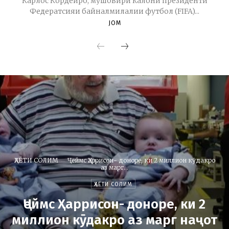
Карлос Кордейро, мушовири калони президенти
Федератсияи байналмилалии футбол (FIFA)...
JOM