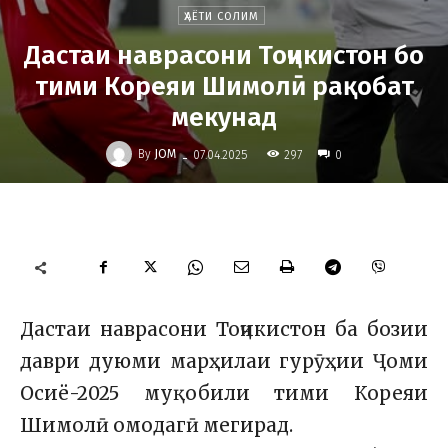
ҲАЁТИ СОЛИМ
Дастаи наврасони Тоҷикистон бо
тими Кореяи Шимолӣ рақобат
мекунад
-
By
JOM
297
07.04.2025
0
Дастаи наврасони Тоҷикистон ба бозии
даври дуюми марҳилаи гурӯҳии Ҷоми
Осиё-2025 муқобили тими Кореяи
Шимолӣ омодагӣ мегирад.