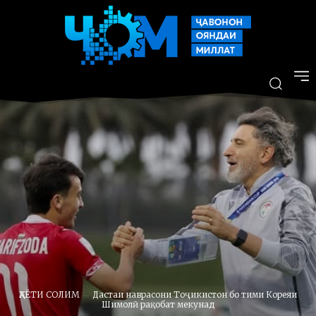
ҲАЁТИ СОЛИМ
Дастаи наврасони Тоҷикистон бо тими Кореяи
Шимолӣ рақобат мекунад