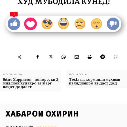
ХУД МУБОДИЛА КУНЕД!
1
Хабари пешин
Хабари баъди
Ҷеймс Ҳаррисон- доноре, ки 2
Tesla як корманди муҳими
миллион кӯдакро аз марг
калидиашро аз даст дод
наҷот додааст
ХАБАРҲОИ ОХИРИН