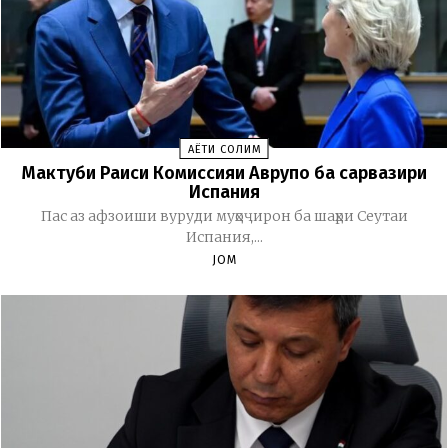
ҲАЁТИ СОЛИМ
Мактуби Раиси Комиссияи Аврупо ба сарвазири
Испания
Пас аз афзоиши вуруди муҳоҷирон ба шаҳри Сеутаи
Испания,...
JOM