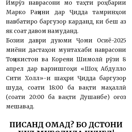
Имрӯз наврасони мо таҳти роҳбарии
Марко Раҷини дар Ҷидда тамринҳои
навбатиро баргузор карданд, ки беш аз
як соат давом намуданд.
Бозии даври дуюми Ҷоми Осиё-2025
миёни дастаҳои мунтахаби наврасони
Тоҷикистон ва Кореяи Шимолӣ рӯзи 8
апрел дар варзишгоҳи «Шоҳ Абдулло
Сити Холл»-и шаҳри Ҷидда баргузор
шуда, соати 18:00 ба вақти маҳаллӣ
(соати 20:00 ба вақти Душанбе) оғоз
мешавад.
ПИСАНД ОМАД? БО ДӮСТОНИ