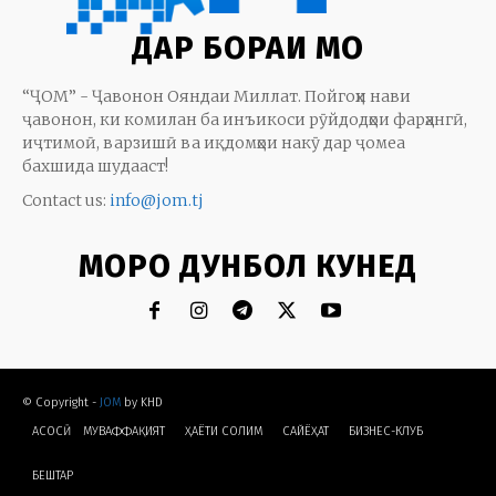
ДАР БОРАИ МО
“ҶОМ” - Ҷавонон Ояндаи Миллат. Пойгоҳи нави
ҷавонон, ки комилан ба инъикоси рӯйдодҳои фарҳангӣ,
иҷтимоӣ, варзишӣ ва иқдомҳои накӯ дар ҷомеа
бахшида шудааст!
Contact us:
info@jom.tj
МОРО ДУНБОЛ КУНЕД
© Copyright -
JOM
by KHD
АСОСӢ
МУВАФФАҚИЯТ
ҲАЁТИ СОЛИМ
CАЙЁҲАТ
БИЗНЕС-КЛУБ
БЕШТАР