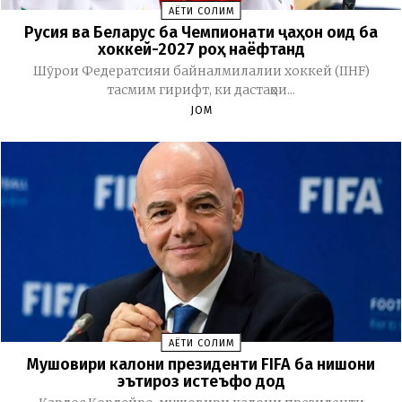
ҲАЁТИ СОЛИМ
Русия ва Беларус ба Чемпионати ҷаҳон оид ба
хоккей-2027 роҳ наёфтанд
Шӯрои Федератсияи байналмилалии хоккей (IIHF)
тасмим гирифт, ки дастаҳои...
JOM
ҲАЁТИ СОЛИМ
Мушовири калони президенти FIFA ба нишони
эътироз истеъфо дод