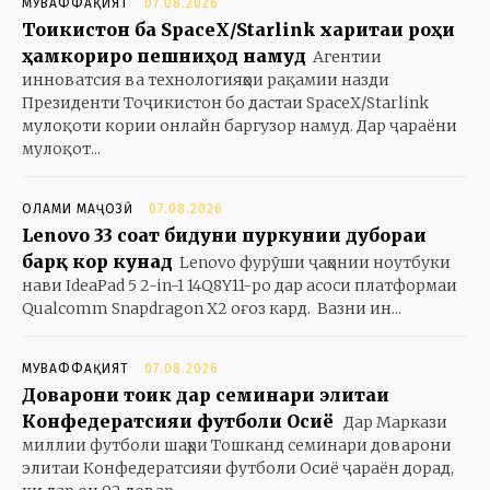
МУВАФФАҚИЯТ
07.08.2026
Тоҷикистон ба SpaceX/Starlink харитаи роҳи
ҳамкориро пешниҳод намуд
Агентии
инноватсия ва технологияҳои рақамии назди
Президенти Тоҷикистон бо дастаи SpaceX/Starlink
мулоқоти кории онлайн баргузор намуд. Дар ҷараёни
мулоқот...
ОЛАМИ МАҶОЗӢ
07.08.2026
Lenovo 33 соат бидуни пуркунии дубораи
барқ кор кунад
Lenovo фурӯши ҷаҳонии ноутбуки
нави IdeaPad 5 2-in-1 14Q8Y11-ро дар асоси платформаи
Qualcomm Snapdragon X2 оғоз кард. Вазни ин...
МУВАФФАҚИЯТ
07.08.2026
Доварони тоҷик дар семинари элитаи
Конфедератсияи футболи Осиё
Дар Маркази
миллии футболи шаҳри Тошканд семинари доварони
элитаи Конфедератсияи футболи Осиё ҷараён дорад,