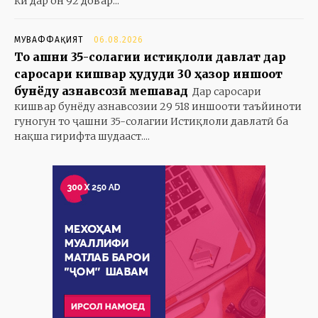
ки дар он 92 довар...
МУВАФФАҚИЯТ
06.08.2026
То ҷашни 35-солагии истиқлоли давлат дар
саросари кишвар ҳудуди 30 ҳазор иншоот
бунёду азнавсозӣ мешавад
Дар саросари
кишвар бунёду азнавсозии 29 518 иншооти таъйиноти
гуногун то ҷашни 35-солагии Истиқлоли давлатӣ ба
нақша гирифта шудааст....