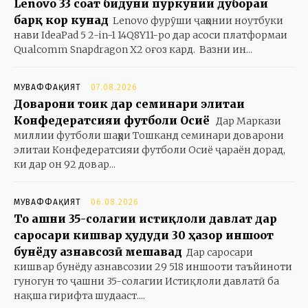
Lenovo 33 соат бидуни пуркунии дубораи
барқ кор кунад
Lenovo фурӯши ҷаҳонии ноутбуки
нави IdeaPad 5 2-in-1 14Q8Y11-ро дар асоси платформаи
Qualcomm Snapdragon X2 оғоз кард. Вазни ин...
МУВАФФАҚИЯТ
07.08.2026
Доварони тоҷик дар семинари элитаи
Конфедератсияи футболи Осиё
Дар Маркази
миллии футболи шаҳри Тошканд семинари доварони
элитаи Конфедератсияи футболи Осиё ҷараён дорад,
ки дар он 92 довар...
МУВАФФАҚИЯТ
06.08.2026
То ҷашни 35-солагии истиқлоли давлат дар
саросари кишвар ҳудуди 30 ҳазор иншоот
бунёду азнавсозӣ мешавад
Дар саросари
кишвар бунёду азнавсозии 29 518 иншооти таъйиноти
гуногун то ҷашни 35-солагии Истиқлоли давлатӣ ба
нақша гирифта шудааст....