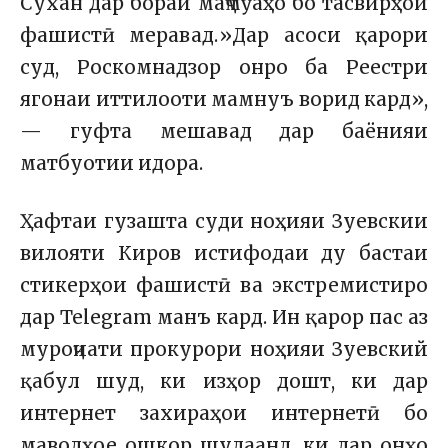
Сухан дар бораи маҷмӯаҳо бо тасвирҳои
фашистӣ меравад.»Дар асоси қарори
суд, Роскомнадзор онро ба Реестри
ягонаи иттилооти мамнуъ ворид кард»,
— гуфта мешавад дар баёнияи
матбуотии идора.
Ҳафтаи гузашта суди ноҳияи Зуевскии
вилояти Киров истифодаи ду бастаи
стикерҳои фашистӣ ва экстремистиро
дар Telegram манъ кард. Ин қарор пас аз
муроҷиати прокурори ноҳияи Зуевский
қабул шуд, ки изҳор дошт, ки дар
интернет захираҳои интернетӣ бо
маводҳое ошкор шудаанд, ки дар онҳо