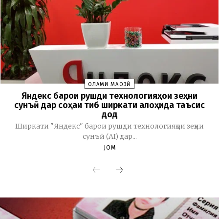
ОЛАМИ МАҶОЗӢ
Яндекс барои рушди технологияҳои зеҳни
сунъӣ дар соҳаи тиб ширкати алоҳида таъсис
дод
Ширкати "Яндекс" барои рушди технологияҳои зеҳни
сунъӣ (AI) дар...
JOM