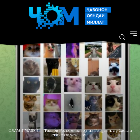
ОЛАМИ МАҶОЗӢ
Талаби Роскомнадзор аз Telegram: ду бастаи
стикерро ҳазф кун!