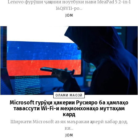
Lenovo фурӯши ҷаҳонии ноутбуки нави IdeaPad 5 2-in-1
14Q8Y11-ро...
JOM
ОЛАМИ МАҶОЗӢ
Microsoft гурӯҳи ҳакерии Русияро ба ҳамлаҳо
тавассути Wi-Fi-и меҳмонхонаҳо муттаҳам
кард
Ширкати Microsoft аз як маъракаи ҳакерӣ хабар дод,
ки...
JOM