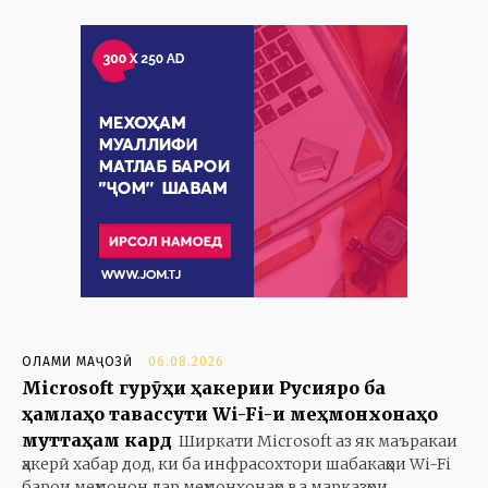
ОЛАМИ МАҶОЗӢ
06.08.2026
Microsoft гурӯҳи ҳакерии Русияро ба
ҳамлаҳо тавассути Wi-Fi-и меҳмонхонаҳо
муттаҳам кард
Ширкати Microsoft аз як маъракаи
ҳакерӣ хабар дод, ки ба инфрасохтори шабакаҳои Wi-Fi
барои меҳмонон дар меҳмонхонаҳо ва марказҳои...