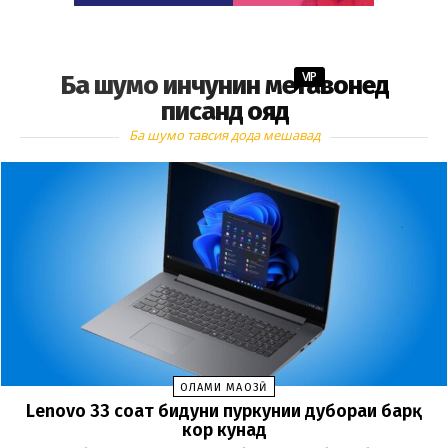
VIP
Ба шумо инчунин метавонед
писанд ояд
Ба шумо тавсия дода мешавад
ОЛАМИ МАҶОЗӢ
Lenovo 33 соат бидуни пуркунии дубораи барқ
кор кунад