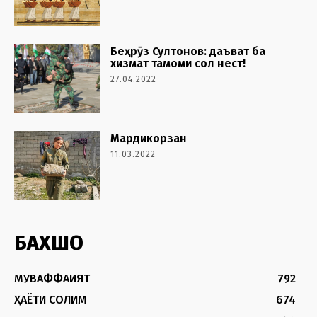
Беҳрӯз Султонов: даъват ба
хизмат тамоми сол нест!
27.04.2022
Мардикорзан
11.03.2022
БАХШҲО
МУВАФФАҚИЯТ
792
ҲАЁТИ СОЛИМ
674