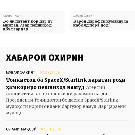
Хабари пешин
Хабари баъди
Бо як патент кор дар ду
Барои дарёфти кумакпулӣ
минтақа. Агар пешниҳод
набояд пора дод!
қабул гардад
ХАБАРҲОИ ОХИРИН
МУВАФФАҚИЯТ
07.08.2026
Тоҷикистон ба SpaceX/Starlink харитаи роҳи
ҳамкориро пешниҳод намуд
Агентии
инноватсия ва технологияҳои рақамии назди
Президенти Тоҷикистон бо дастаи SpaceX/Starlink
мулоқоти кории онлайн баргузор намуд. Дар ҷараёни
мулоқот...
ОЛАМИ МАҶОЗӢ
07.08.2026