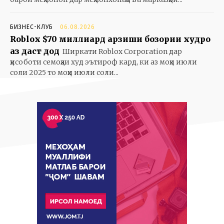
БИЗНЕС-КЛУБ
06.08.2026
Roblox $70 миллиард арзиши бозории худро
аз даст дод
Ширкати Roblox Corporation дар
ҳисоботи семоҳаи худ эътироф кард, ки аз моҳи июли
соли 2025 то моҳи июли соли...