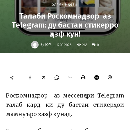
ОЛАМИ МАҶОЗӢ
Талаби Роскомнадзор аз
Telegram: ду бастаи стикерро
ҳазф кун!
-
By
JOM
266
17.03.2025
0
Роскомнадзор аз мессенҷери Telegram
талаб кард, ки ду бастаи стикерҳои
мамнуъро ҳазф кунад.