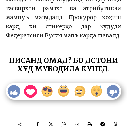
тасвирҳои рамзҳо ва атрибутикаи
мамнуъ мавҷуданд. Прокурор хоҳиш
кард, ки стикерҳо дар ҳудуди
Федератсияи Русия манъ карда шаванд.
ПИСАНД ОМАД? БО ДӮСТОНИ
ХУД МУБОДИЛА КУНЕД!