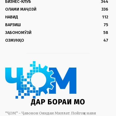
БИЗНЕС-КЛУБ
344
ОЛАМИ МАҶОЗӢ
336
НАВИД
112
ВАРЗИШ
75
ЗАБОНОМӮЗӢ
58
ОЗМУНҲО
47
ДАР БОРАИ МО
“ҶОМ” - Ҷавонон Ояндаи Миллат. Пойгоҳи нави