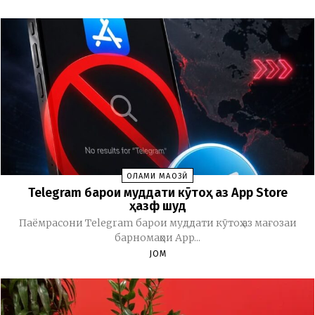
ОЛАМИ МАҶОЗӢ
Telegram барои муддати кӯтоҳ аз App Store
ҳазф шуд
Паёмрасони Telegram барои муддати кӯтоҳ аз мағозаи
барномаҳои App...
JOM