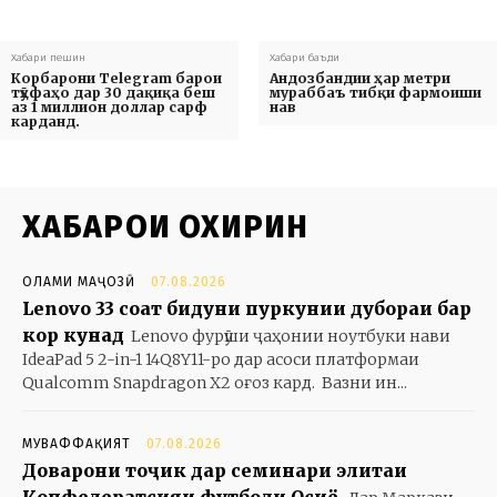
Хабари пешин
Хабари баъди
Корбарони Telegram барои
Андозбандии ҳар метри
тӯҳфаҳо дар 30 дақиқа беш
мураббаъ тибқи фармоиши
аз 1 миллион доллар сарф
нав
карданд.
ХАБАРҲОИ ОХИРИН
ОЛАМИ МАҶОЗӢ
07.08.2026
Lenovo 33 соат бидуни пуркунии дубораи барқ
кор кунад
Lenovo фурӯши ҷаҳонии ноутбуки нави
IdeaPad 5 2-in-1 14Q8Y11-ро дар асоси платформаи
Qualcomm Snapdragon X2 оғоз кард. Вазни ин...
МУВАФФАҚИЯТ
07.08.2026
Доварони тоҷик дар семинари элитаи