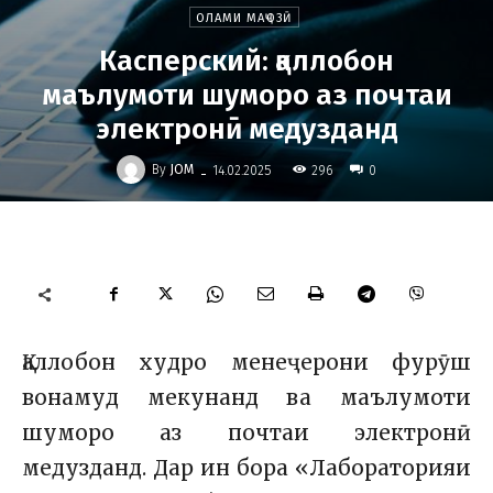
ОЛАМИ МАҶОЗӢ
Касперский: қаллобон
маълумоти шуморо аз почтаи
электронӣ медузданд
-
By
JOM
296
14.02.2025
0
Қаллобон худро менеҷерони фурӯш
вонамуд мекунанд ва маълумоти
шуморо аз почтаи электронӣ
медузданд. Дар ин бора «Лабораторияи