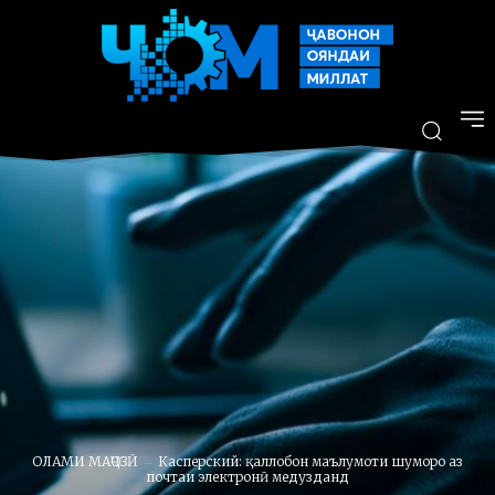
ОЛАМИ МАҶОЗӢ
Касперский: қаллобон маълумоти шуморо аз
почтаи электронӣ медузданд