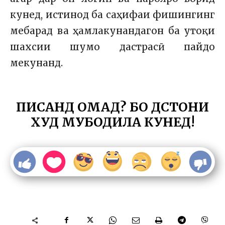
кунед, истинод ба саҳифаи фишингинг
мебарад ва ҳамлакунандагон ба утоқи
шахсии шумо дастрасӣ пайдо
мекунанд.
ПИСАНД ОМАД? БО ДӮСТОНИ
ХУД МУБОДИЛА КУНЕД!