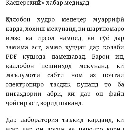
Касперский» хабар медиҳад.
Қаллобон худро менеҷер муаррифӣ
карда, хоҳиш мекунанд, ки шартномаро
имзо ва ирсол намоед, ки гӯё дар
замима аст, аммо ҳуҷҷат дар қолаби
PDF кушода намешавад. Барои ин,
қаллобон пешниҳод мекунанд, ки
маълумоти сабти ном аз почтаи
электрониро тасдиқ кунанд то ба
нигаҳдории абрӣ, ки дар он файл
ҷойгир аст, ворид шаванд.
Дар лаборатория таъкид карданд, ки
агар дар он логин ва паролро ворид