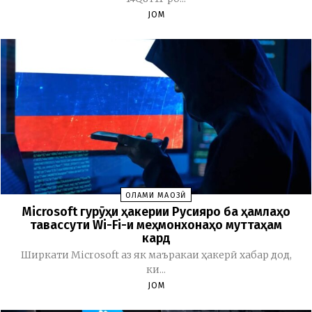
JOM
ОЛАМИ МАҶОЗӢ
Microsoft гурӯҳи ҳакерии Русияро ба ҳамлаҳо
тавассути Wi-Fi-и меҳмонхонаҳо муттаҳам
кард
Ширкати Microsoft аз як маъракаи ҳакерӣ хабар дод,
ки...
JOM