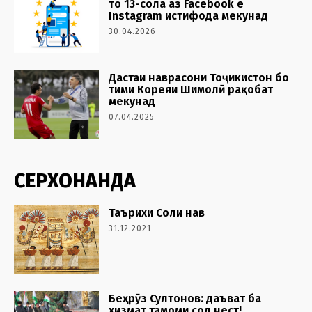
то 13-сола аз Facebook ё
Instagram истифода мекунад
30.04.2026
Дастаи наврасони Тоҷикистон бо
тими Кореяи Шимолӣ рақобат
мекунад
07.04.2025
СЕРХОНАНДА
Таърихи Соли нав
31.12.2021
Беҳрӯз Султонов: даъват ба
хизмат тамоми сол нест!