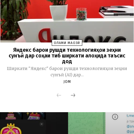
ОЛАМИ МАҶОЗӢ
Яндекс барои рушди технологияҳои зеҳни
сунъӣ дар соҳаи тиб ширкати алоҳида таъсис
дод
Ширкати "Яндекс" барои рушди технологияҳои зеҳни
сунъӣ (AI) дар...
JOM