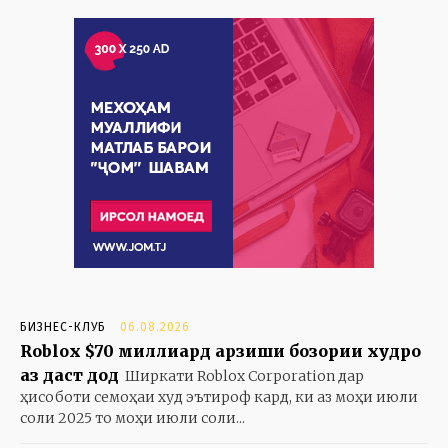
БИЗНЕС-КЛУБ
06.08.2026
Roblox $70 миллиард арзиши бозории худро
аз даст дод
Ширкати Roblox Corporation дар
ҳисоботи семоҳаи худ эътироф кард, ки аз моҳи июли
соли 2025 то моҳи июли соли...