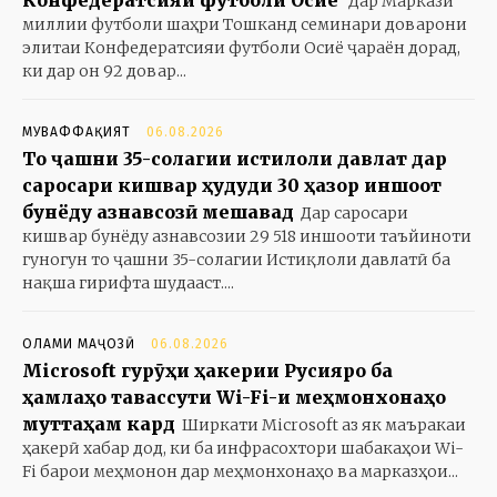
Конфедератсияи футболи Осиё
Дар Маркази
миллии футболи шаҳри Тошканд семинари доварони
элитаи Конфедератсияи футболи Осиё ҷараён дорад,
ки дар он 92 довар...
МУВАФФАҚИЯТ
06.08.2026
То ҷашни 35-солагии истиқлоли давлат дар
саросари кишвар ҳудуди 30 ҳазор иншоот
бунёду азнавсозӣ мешавад
Дар саросари
кишвар бунёду азнавсозии 29 518 иншооти таъйиноти
гуногун то ҷашни 35-солагии Истиқлоли давлатӣ ба
нақша гирифта шудааст....
ОЛАМИ МАҶОЗӢ
06.08.2026
Microsoft гурӯҳи ҳакерии Русияро ба
ҳамлаҳо тавассути Wi-Fi-и меҳмонхонаҳо
муттаҳам кард
Ширкати Microsoft аз як маъракаи
ҳакерӣ хабар дод, ки ба инфрасохтори шабакаҳои Wi-
Fi барои меҳмонон дар меҳмонхонаҳо ва марказҳои...