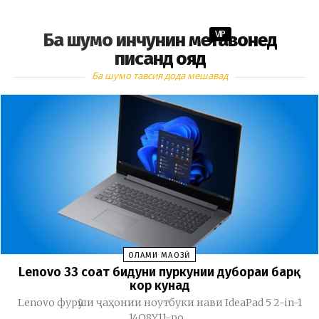
VIP
Ба шумо инчунин метавонед
писанд ояд
Ба шумо тавсия дода мешавад
ОЛАМИ МАҶОЗӢ
Lenovo 33 соат бидуни пуркунии дубораи барқ
кор кунад
Lenovo фурӯши ҷаҳонии ноутбуки нави IdeaPad 5 2-in-1
14Q8Y11-ро...