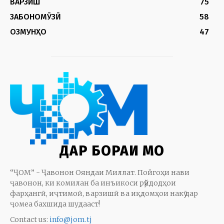
ВАРЗИШ
75
ЗАБОНОМӮЗӢ
58
ОЗМУНҲО
47
ДАР БОРАИ МО
“ҶОМ” - Ҷавонон Ояндаи Миллат. Пойгоҳи нави
ҷавонон, ки комилан ба инъикоси рӯйдодҳои
фарҳангӣ, иҷтимоӣ, варзишӣ ва иқдомҳои накӯ дар
ҷомеа бахшида шудааст!
Contact us:
info@jom.tj