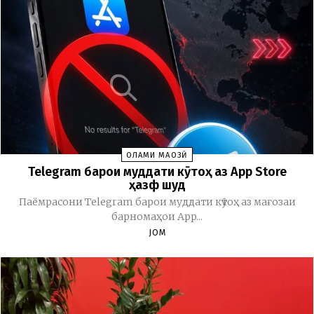
ОЛАМИ МАҶОЗӢ
Telegram барои муддати кӯтоҳ аз App Store
ҳазф шуд
Паёмрасони Telegram барои муддати кӯтоҳ аз мағозаи
барномаҳои App...
JOM