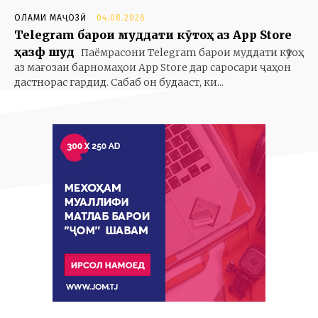
ОЛАМИ МАҶОЗӢ
04.08.2026
Telegram барои муддати кӯтоҳ аз App Store
ҳазф шуд
Паёмрасони Telegram барои муддати кӯтоҳ
аз мағозаи барномаҳои App Store дар саросари ҷаҳон
дастнорас гардид. Сабаб он будааст, ки...