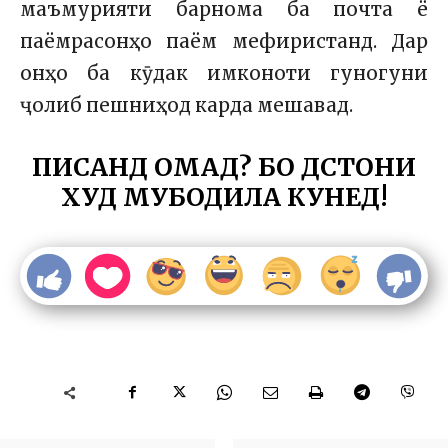
маъмурияти барнома ба почта ё
паёмрасонҳо паём мефиристанд. Дар
онҳо ба кӯдак имконоти гуногуни
ҷолиб пешниҳод карда мешавад.
ПИСАНД ОМАД? БО ДӮСТОНИ
ХУД МУБОДИЛА КУНЕД!