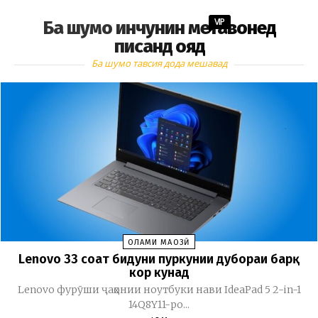
VIP
Ба шумо инчунин метавонед
писанд ояд
Ба шумо тавсия дода мешавад
ОЛАМИ МАҶОЗӢ
Lenovo 33 соат бидуни пуркунии дубораи барқ
кор кунад
Lenovo фурӯши ҷаҳонии ноутбуки нави IdeaPad 5 2-in-1
14Q8Y11-ро...