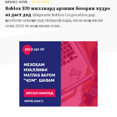
БИЗНЕС-КЛУБ
06.08.2026
Roblox $70 миллиард арзиши бозории худро
аз даст дод
Ширкати Roblox Corporation дар
ҳисоботи семоҳаи худ эътироф кард, ки аз моҳи июли
соли 2025 то моҳи июли соли...