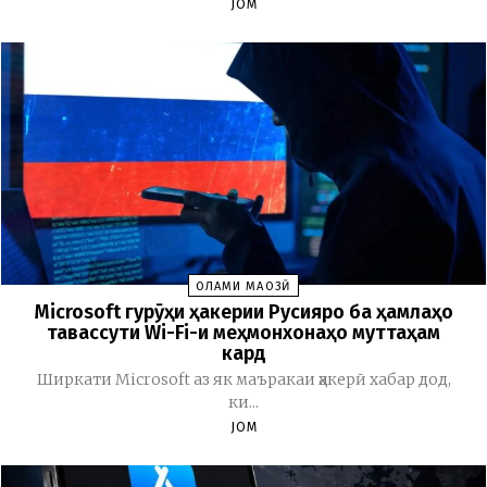
JOM
ОЛАМИ МАҶОЗӢ
Microsoft гурӯҳи ҳакерии Русияро ба ҳамлаҳо
тавассути Wi-Fi-и меҳмонхонаҳо муттаҳам
кард
Ширкати Microsoft аз як маъракаи ҳакерӣ хабар дод,
ки...
JOM