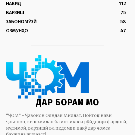
НАВИД
112
ВАРЗИШ
75
ЗАБОНОМӮЗӢ
58
ОЗМУНҲО
47
ДАР БОРАИ МО
“ҶОМ” - Ҷавонон Ояндаи Миллат. Пойгоҳи нави
ҷавонон, ки комилан ба инъикоси рӯйдодҳои фарҳангӣ,
иҷтимоӣ, варзишӣ ва иқдомҳои накӯ дар ҷомеа
бахшида шудааст!