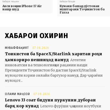
Хабари пешин
Хабари баъди
Акси воқеии iPhone 17 Air
Кумаки башардӯстонаи
нашр шуд
муштараки Тоҷикистон ба
Ғазза
ХАБАРҲОИ ОХИРИН
МУВАФФАҚИЯТ
07.08.2026
Тоҷикистон ба SpaceX/Starlink харитаи роҳи
ҳамкориро пешниҳод намуд
Агентии
инноватсия ва технологияҳои рақамии назди
Президенти Тоҷикистон бо дастаи SpaceX/Starlink
мулоқоти кории онлайн баргузор намуд. Дар ҷараёни
мулоқот...
ОЛАМИ МАҶОЗӢ
07.08.2026
Lenovo 33 соат бидуни пуркунии дубораи
барқ кор кунад
Lenovo фурӯши ҷаҳонии ноутбуки