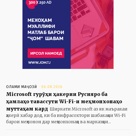
ОЛАМИ МАҶОЗӢ
06.08.2026
Microsoft гурӯҳи ҳакерии Русияро ба
ҳамлаҳо тавассути Wi-Fi-и меҳмонхонаҳо
муттаҳам кард
Ширкати Microsoft аз як маъракаи
ҳакерӣ хабар дод, ки ба инфрасохтори шабакаҳои Wi-Fi
барои меҳмонон дар меҳмонхонаҳо ва марказҳои...