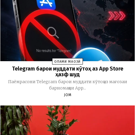
ОЛАМИ МАҶОЗӢ
Telegram барои муддати кӯтоҳ аз App Store
ҳазф шуд
Паёмрасони Telegram барои муддати кӯтоҳ аз мағозаи
барномаҳои App...
JOM