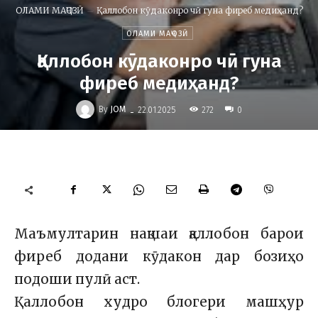
ОЛАМИ МАҶОЗӢ
Қаллобон кӯдаконро чӣ гуна фиреб медиҳанд?
ОЛАМИ МАҶОЗӢ
Қаллобон кӯдаконро чӣ гуна
фиреб медиҳанд?
-
By
JOM
272
22.01.2025
0
Маъмултарин нақшаи қаллобон барои
фиреб додани кӯдакон дар бозиҳо
подоши пулӣ аст.
Қаллобон худро блогери машҳур