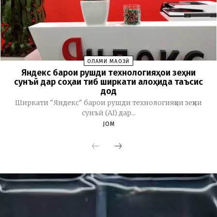
ОЛАМИ МАҶОЗӢ
Яндекс барои рушди технологияҳои зеҳни
сунъӣ дар соҳаи тиб ширкати алоҳида таъсис
дод
Ширкати "Яндекс" барои рушди технологияҳои зеҳни
сунъӣ (AI) дар...
JOM