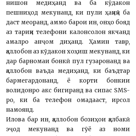
нишон медиҳанд ва ба кӯдакон
пешниҳод мекунанд, ки пули ҳақиқӣ ба
даст меоранд, аммо барои ин, онҳо бояд
аз тариқи телефони калонсолон якчанд
амалро анҷом диҳанд. Ҳамин тавр,
қаллобон аз кӯдакон хоҳиш мекунанд, ки
дар барномаи бонкӣ пул гузаронанд ва
қаллобон ваъда медиҳанд, ки баъдтар
бармегардонанд, ё корти бонкии
волидонро акс бигиранд ва сипас SMS-
ро, ки ба телефон омадааст, ирсол
намоянд.
Илова бар ин, қаллобон бозиҳои қалбакӣ
эҷод мекунанд ва гӯё аз номи