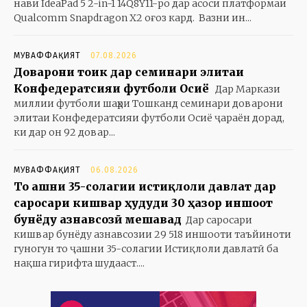
нави IdeaPad 5 2-in-1 14Q8Y11-ро дар асоси платформаи
Qualcomm Snapdragon X2 оғоз кард. Вазни ин...
МУВАФФАҚИЯТ
07.08.2026
Доварони тоҷик дар семинари элитаи
Конфедератсияи футболи Осиё
Дар Маркази
миллии футболи шаҳри Тошканд семинари доварони
элитаи Конфедератсияи футболи Осиё ҷараён дорад,
ки дар он 92 довар...
МУВАФФАҚИЯТ
06.08.2026
То ҷашни 35-солагии истиқлоли давлат дар
саросари кишвар ҳудуди 30 ҳазор иншоот
бунёду азнавсозӣ мешавад
Дар саросари
кишвар бунёду азнавсозии 29 518 иншооти таъйиноти
гуногун то ҷашни 35-солагии Истиқлоли давлатӣ ба
нақша гирифта шудааст....