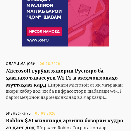
ОЛАМИ МАҶОЗӢ
06.08.2026
Microsoft гурӯҳи ҳакерии Русияро ба
ҳамлаҳо тавассути Wi-Fi-и меҳмонхонаҳо
муттаҳам кард
Ширкати Microsoft аз як маъракаи
ҳакерӣ хабар дод, ки ба инфрасохтори шабакаҳои Wi-Fi
барои меҳмонон дар меҳмонхонаҳо ва марказҳои...
БИЗНЕС-КЛУБ
06.08.2026
Roblox $70 миллиард арзиши бозории худро
аз даст дод
Ширкати Roblox Corporation дар