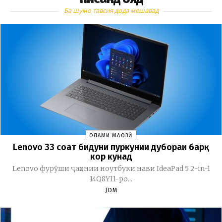
Ба шумо тавсия дода мешавад
ОЛАМИ МАҶОЗӢ
Lenovo 33 соат бидуни пуркунии дубораи барқ
кор кунад
Lenovo фурӯши ҷаҳонии ноутбуки нави IdeaPad 5 2-in-1
14Q8Y11-ро...
JOM