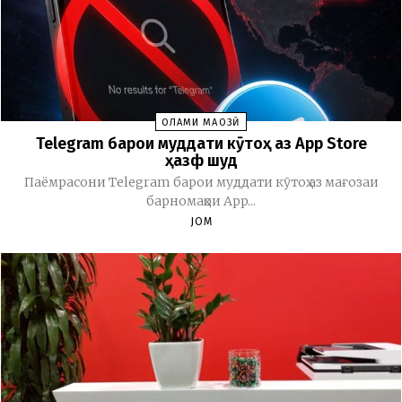
ОЛАМИ МАҶОЗӢ
Telegram барои муддати кӯтоҳ аз App Store
ҳазф шуд
Паёмрасони Telegram барои муддати кӯтоҳ аз мағозаи
барномаҳои App...
JOM