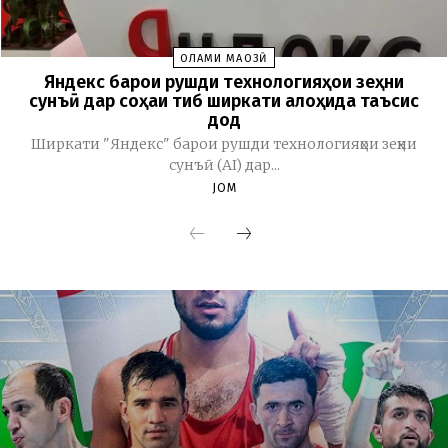
ОЛАМИ МАҶОЗӢ
Яндекс барои рушди технологияҳои зеҳни
сунъӣ дар соҳаи тиб ширкати алоҳида таъсис
дод
Ширкати "Яндекс" барои рушди технологияҳои зеҳни
сунъӣ (AI) дар...
JOM