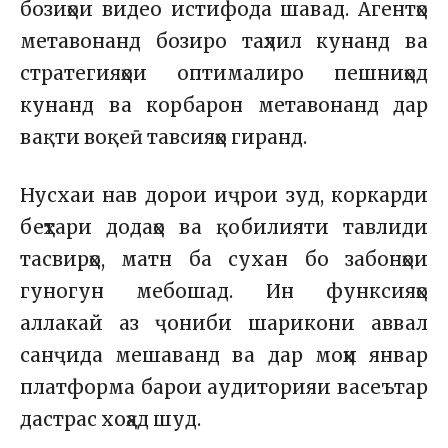
бозиҳои видео истифода шавад. Агентҳо
метавонанд бозиро таҳлил кунанд ва
стратегияҳои оптималиро пешниҳод
кунанд ва корбарон метавонанд дар
вақти воқеӣ тавсияҳо гиранд.
Нусхаи нав дорои иҷрои зуд, коркарди
беҳтари додаҳо ва қобилияти тавлиди
тасвирҳо, матн ба сухан бо забонҳои
гуногун мебошад. Ин функсияҳо
аллакай аз ҷониби шарикони аввал
санҷида мешаванд ва дар моҳи январ
платформа барои аудиторияи васеътар
дастрас хоҳад шуд.