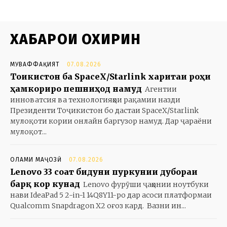
ХАБАРҲОИ ОХИРИН
МУВАФФАҚИЯТ
07.08.2026
Тоҷикистон ба SpaceX/Starlink харитаи роҳи
ҳамкориро пешниҳод намуд
Агентии
инноватсия ва технологияҳои рақамии назди
Президенти Тоҷикистон бо дастаи SpaceX/Starlink
мулоқоти кории онлайн баргузор намуд. Дар ҷараёни
мулоқот...
ОЛАМИ МАҶОЗӢ
07.08.2026
Lenovo 33 соат бидуни пуркунии дубораи
барқ кор кунад
Lenovo фурӯши ҷаҳонии ноутбуки
нави IdeaPad 5 2-in-1 14Q8Y11-ро дар асоси платформаи
Qualcomm Snapdragon X2 оғоз кард. Вазни ин...