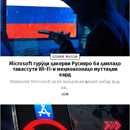
ОЛАМИ МАҶОЗӢ
Microsoft гурӯҳи ҳакерии Русияро ба ҳамлаҳо
тавассути Wi-Fi-и меҳмонхонаҳо муттаҳам
кард
Ширкати Microsoft аз як маъракаи ҳакерӣ хабар дод,
ки...
JOM