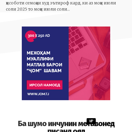
ҳисоботи семоҳаи худ эътироф кард, ки аз моҳи июли
соли 2025 то моҳи июли соли...
VIP
Ба шумо инчунин метавонед
писанд ояд