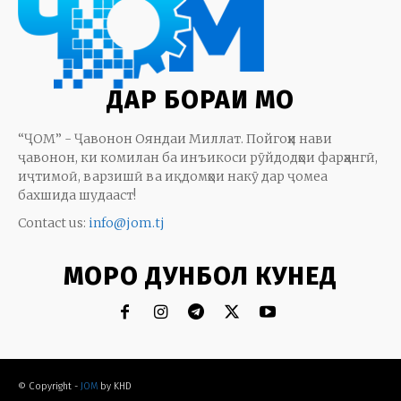
ДАР БОРАИ МО
“ҶОМ” - Ҷавонон Ояндаи Миллат. Пойгоҳи нави
ҷавонон, ки комилан ба инъикоси рӯйдодҳои фарҳангӣ,
иҷтимоӣ, варзишӣ ва иқдомҳои накӯ дар ҷомеа
бахшида шудааст!
Contact us:
info@jom.tj
МОРО ДУНБОЛ КУНЕД
© Copyright -
JOM
by KHD