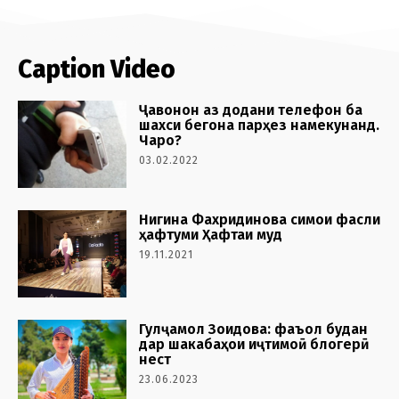
Caption Video
Ҷавонон аз додани телефон ба
шахси бегона парҳез намекунанд.
Чаро?
03.02.2022
Нигина Фахридинова симои фасли
ҳафтуми Ҳафтаи муд
19.11.2021
Гулҷамол Зоидова: фаъол будан
дар шакабаҳои иҷтимоӣ блогерӣ
нест
23.06.2023