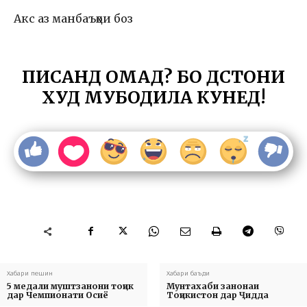
Акс аз манбаъҳои боз
ПИСАНД ОМАД? БО ДӮСТОНИ
ХУД МУБОДИЛА КУНЕД!
Хабари пешин
Хабари баъди
5 медали муштзанони тоҷик
Мунтахаби занонаи
дар Чемпионати Осиё
Тоҷикистон дар Ҷидда