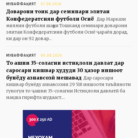
МУВАФФАҚИЯТ
07.08.2026
Доварони тоҷик дар семинари элитаи
Конфедератсияи футболи Осиё
Дар Маркази
миллии футболи шаҳри Тошканд семинари доварони
элитаи Конфедератсияи футболи Осиё ҷараён дорад,
ки дар он 92 довар...
МУВАФФАҚИЯТ
06.08.2026
То ҷашни 35-солагии истиқлоли давлат дар
саросари кишвар ҳудуди 30 ҳазор иншоот
бунёду азнавсозӣ мешавад
Дар саросари
кишвар бунёду азнавсозии 29 518 иншооти таъйиноти
гуногун то ҷашни 35-солагии Истиқлоли давлатӣ ба
нақша гирифта шудааст....