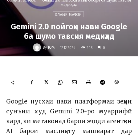
ОЛАМИ МАҶОЗӢ
Gemini 2.0 пойгоҳи нави Google ба шумо тавсия
медиҳад
ОЛАМИ МАҶОЗӢ
Gemini 2.0 пойгоҳи нави Google
ба шумо тавсия медиҳад
-
By
JOM
208
12.12.2024
0
Google нусхаи нави платформаи зеҳни
сунъии худ Gemini 2.0-ро муаррифӣ
кард, ки метавонад барои эҷоди агентҳои
AI барои маслиҳату машварат дар