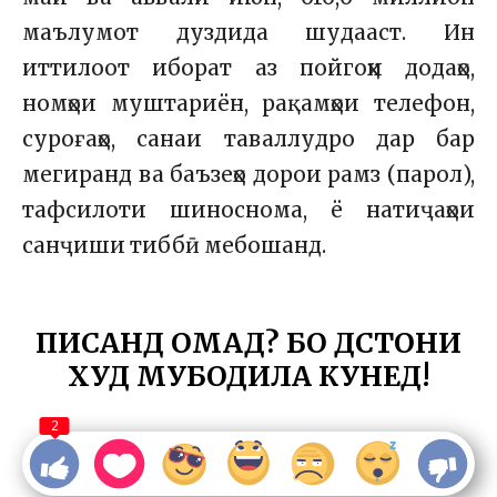
маълумот дуздида шудааст. Ин
иттилоот иборат аз пойгоҳи додаҳо,
номҳои муштариён, рақамҳои телефон,
суроғаҳо, санаи таваллудро дар бар
мегиранд ва баъзеҳо дорои рамз (парол),
тафсилоти шиноснома, ё натиҷаҳои
санҷиши тиббӣ мебошанд.
ПИСАНД ОМАД? БО ДӮСТОНИ
ХУД МУБОДИЛА КУНЕД!
2