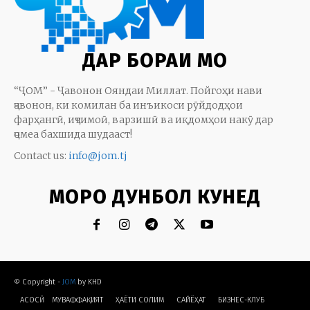
ДАР БОРАИ МО
“ҶОМ” - Ҷавонон Ояндаи Миллат. Пойгоҳи нави
ҷавонон, ки комилан ба инъикоси рӯйдодҳои
фарҳангӣ, иҷтимоӣ, варзишӣ ва иқдомҳои накӯ дар
ҷомеа бахшида шудааст!
Contact us:
info@jom.tj
МОРО ДУНБОЛ КУНЕД
© Copyright -
JOM
by KHD
АСОСӢ
МУВАФФАҚИЯТ
ҲАЁТИ СОЛИМ
CАЙЁҲАТ
БИЗНЕС-КЛУБ