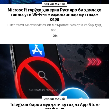
ОЛАМИ МАҶОЗӢ
Microsoft гурӯҳи ҳакерии Русияро ба ҳамлаҳо
тавассути Wi-Fi-и меҳмонхонаҳо муттаҳам
кард
Ширкати Microsoft аз як маъракаи ҳакерӣ хабар дод,
ки...
JOM
ОЛАМИ МАҶОЗӢ
Telegram барои муддати кӯтоҳ аз App Store