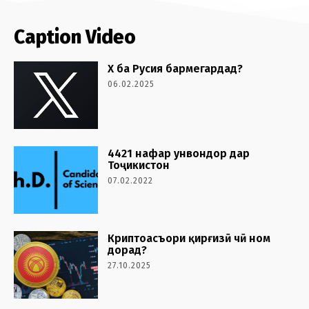
Caption Video
X ба Русия бармегардад?
06.02.2025
4421 нафар унвондор дар
Тоҷикистон
07.02.2022
Криптоасъори қирғизӣ чӣ ном
дорад?
27.10.2025