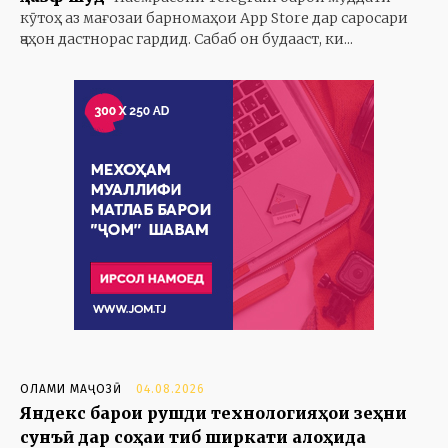
кӯтоҳ аз мағозаи барномаҳои App Store дар саросари
ҷаҳон дастнорас гардид. Сабаб он будааст, ки...
ОЛАМИ МАҶОЗӢ
04.08.2026
Яндекс барои рушди технологияҳои зеҳни
сунъӣ дар соҳаи тиб ширкати алоҳида