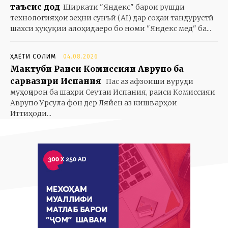
таъсис дод
Ширкати "Яндекс" барои рушди
технологияҳои зеҳни сунъӣ (AI) дар соҳаи тандурустӣ
шахси ҳуқуқии алоҳидаеро бо номи "Яндекс мед" ба...
ҲАЁТИ СОЛИМ
04.08.2026
Мактуби Раиси Комиссияи Аврупо ба
сарвазири Испания
Пас аз афзоиши вуруди
муҳоҷирон ба шаҳри Сеутаи Испания, раиси Комиссияи
Аврупо Урсула фон дер Ляйен аз кишварҳои
Иттиҳоди...