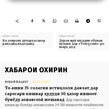
Хабари пешин
Хабари баъди
Ба зоирону дучархасавор
Дуров ҷорӣ шудани обунаи
раводид надоданд
пулакӣ дар «Telegram»-ро
шарҳ дод
ХАБАРҲОИ ОХИРИН
МУВАФФАҚИЯТ
06.08.2026
То ҷашни 35-солагии истиқлоли давлат дар
саросари кишвар ҳудуди 30 ҳазор иншоот
бунёду азнавсозӣ мешавад
Дар саросари
кишвар бунёду азнавсозии 29 518 иншооти таъйиноти