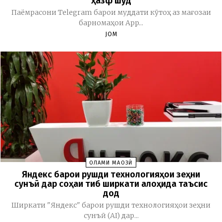
ҳазф шуд
Паёмрасони Telegram барои муддати кӯтоҳ аз мағозаи
барномаҳои App...
JOM
ОЛАМИ МАҶОЗӢ
Яндекс барои рушди технологияҳои зеҳни
сунъӣ дар соҳаи тиб ширкати алоҳида таъсис
дод
Ширкати "Яндекс" барои рушди технологияҳои зеҳни
сунъӣ (AI) дар...