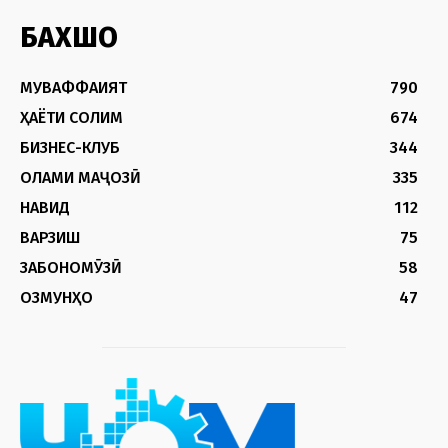
БАХШҲО
МУВАФФАҚИЯТ
790
ҲАЁТИ СОЛИМ
674
БИЗНЕС-КЛУБ
344
ОЛАМИ МАҶОЗӢ
335
НАВИД
112
ВАРЗИШ
75
ЗАБОНОМӮЗӢ
58
ОЗМУНҲО
47