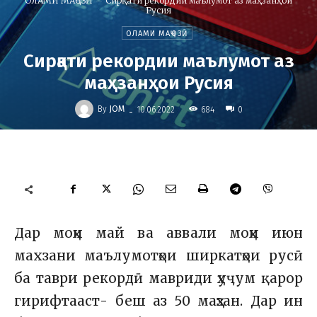
ОЛАМИ МАҶОЗӢ
Сирқати рекордии маълумот аз маҳзанҳои
Русия
ОЛАМИ МАҶОЗӢ
Сирқати рекордии маълумот аз
маҳзанҳои Русия
-
By
JOM
684
10.06.2022
0
Дар моҳи май ва аввали моҳи июн
махзани маълумотҳои ширкатҳои русӣ
ба таври рекордӣ мавриди ҳуҷум қарор
гирифтааст- беш аз 50 маҳзан. Дар ин