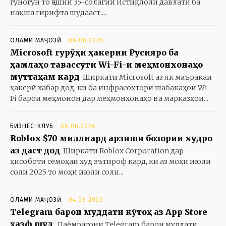
гуногун то ҷашни 35-солагии Истиқлоли давлатӣ ба
нақша гирифта шудааст....
ОЛАМИ МАҶОЗӢ
06.08.2026
Microsoft гурӯҳи ҳакерии Русияро ба
ҳамлаҳо тавассути Wi-Fi-и меҳмонхонаҳо
муттаҳам кард
Ширкати Microsoft аз як маъракаи
ҳакерӣ хабар дод, ки ба инфрасохтори шабакаҳои Wi-
Fi барои меҳмонон дар меҳмонхонаҳо ва марказҳои...
БИЗНЕС-КЛУБ
06.08.2026
Roblox $70 миллиард арзиши бозории худро
аз даст дод
Ширкати Roblox Corporation дар
ҳисоботи семоҳаи худ эътироф кард, ки аз моҳи июли
соли 2025 то моҳи июли соли...
ОЛАМИ МАҶОЗӢ
04.08.2026
Telegram барои муддати кӯтоҳ аз App Store
ҳазф шуд
Паёмрасони Telegram барои муддати