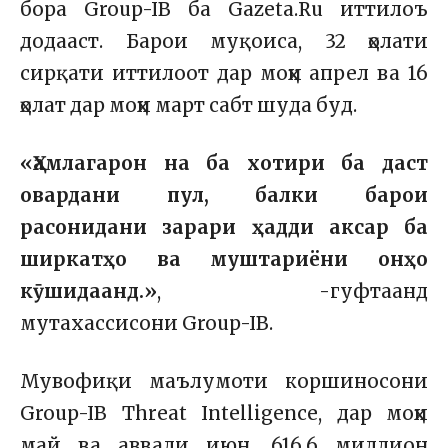
бора
Group-IB
ба Gazeta.Ru иттилоъ
додааст. Барои муқоиса, 32 ҳолати
сирқати иттилоот дар моҳи апрел ва 16
ҳолат дар моҳи март сабт шуда буд.
«Ҳамлагарон на ба хотири ба даст
овардани пул, балки барои
расонидани зарари ҳадди аксар ба
ширкатҳо ва муштариёни онҳо
кӯшидаанд.»
, -гуфтаанд
мутахассисони Group-IB.
Мувофиқи маълумоти коршиносони
Group-IB Threat Intelligence, дар моҳи
май ва аввали июн, 616,6 миллион