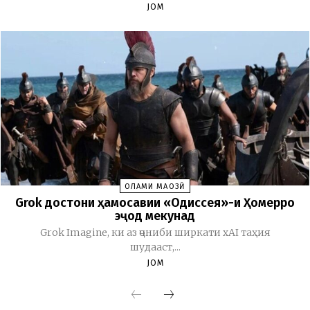
JOM
ОЛАМИ МАҶОЗӢ
Grok достони ҳамосавии «Одиссея»-и Ҳомерро
эҷод мекунад
Grok Imagine, ки аз ҷониби ширкати xAI таҳия
шудааст,...
JOM