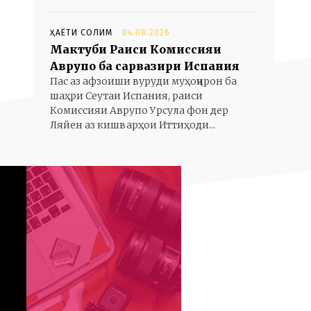
ҲАЁТИ СОЛИМ
04.08.2026
Мактуби Раиси Комиссияи
Аврупо ба сарвазири Испания
Пас аз афзоиши вуруди муҳоҷирон ба
шаҳри Сеутаи Испания, раиси
Комиссияи Аврупо Урсула фон дер
Ляйен аз кишварҳои Иттиҳоди...