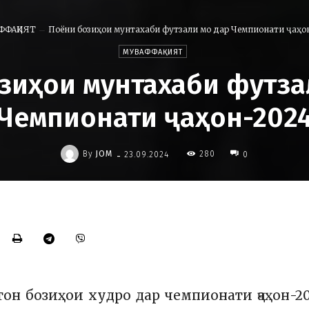
ФФАҚИЯТ
Поёни бозиҳои мунтахаби футзали мо дар Чемпионати ҷаҳо
МУВАФФАҚИЯТ
зиҳои мунтахаби футза
Чемпионати ҷаҳон-202
-
By
JOM
280
23.09.2024
0
он бозиҳои худро дар чемпионати ҷаҳон-2