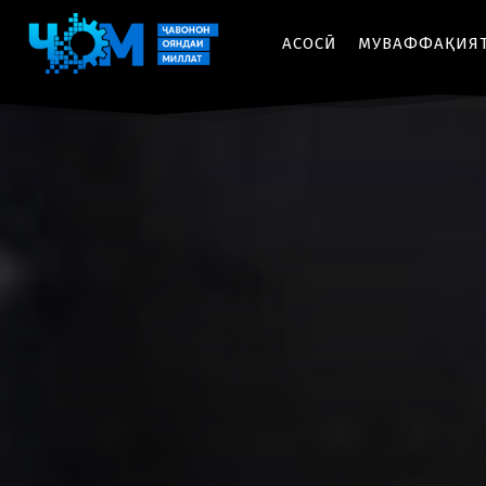
АСОСӢ
МУВАФФАҚИЯ