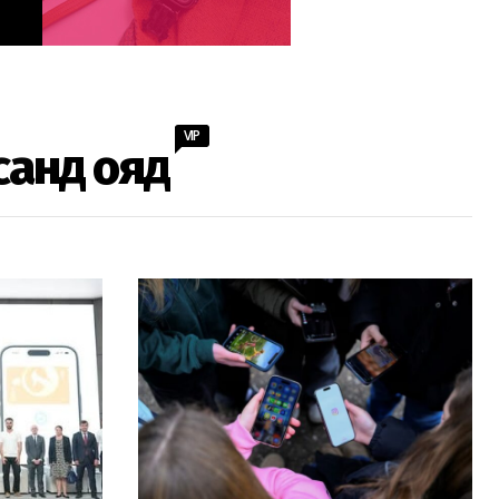
VIP
санд ояд