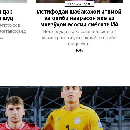
МУВАФФАҚИЯТ
н дар
Истифодаи шабакаҳои иҷтимоӣ
л шуд
аз ҷониби наврасон яке аз
мавзӯҳои асосии сиёсати ИА
астгоҳҳои
н метавонанд
Истифодаи шабакаҳои иҷтимоӣ ва
..
хизматрасониҳои рақамӣ аз ҷониби
наврасон...
JOM