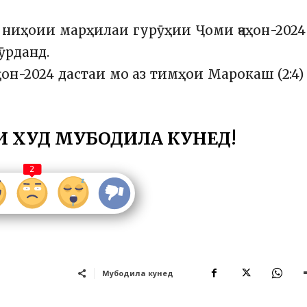
 ниҳоии марҳилаи гурӯҳии Ҷоми ҷаҳон-2024
ӯрданд.
ҳон-2024 дастаи мо аз тимҳои Марокаш (2:4)
И ХУД МУБОДИЛА КУНЕД!
2
Мубодила кунед