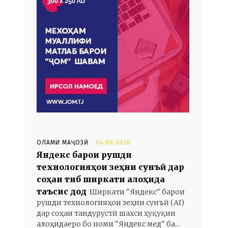
ОЛАМИ МАҶОЗӢ
04.08.2026
Яндекс барои рушди
технологияҳои зеҳни сунъӣ дар
соҳаи тиб ширкати алоҳида
таъсис дод
Ширкати "Яндекс" барои
рушди технологияҳои зеҳни сунъӣ (AI)
дар соҳаи тандурустӣ шахси ҳуқуқии
алоҳидаеро бо номи "Яндекс мед" ба...