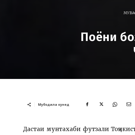
МУВА
Поёни бо
Мубодила кунед
Дастаи мунтахаби футзали Тоҷикист