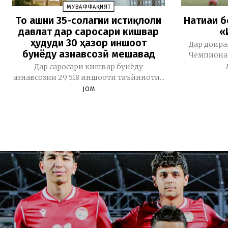
МУВАФФАҚИЯТ
То ҷашни 35-солагии истиқлоли
Натиҷаи 
давлат дар саросари кишвар
«
ҳудуди 30 ҳазор иншоот
Дар доира
бунёду азнавсозӣ мешавад
Чемпионат
Дар саросари кишвар бунёду
азнавсозии 29 518 иншооти таъйиноти...
JOM