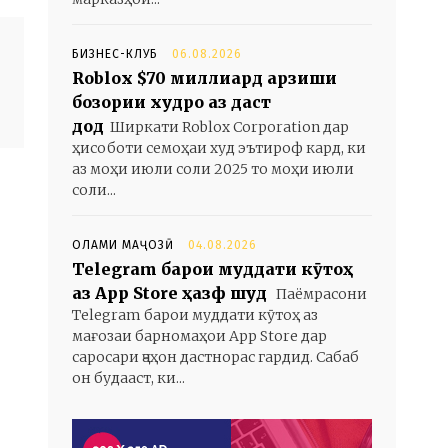
БИЗНЕС-КЛУБ
06.08.2026
Roblox $70 миллиард арзиши
бозории худро аз даст
дод
Ширкати Roblox Corporation дар
ҳисоботи семоҳаи худ эътироф кард, ки
аз моҳи июли соли 2025 то моҳи июли
соли...
ОЛАМИ МАҶОЗӢ
04.08.2026
Telegram барои муддати кӯтоҳ
аз App Store ҳазф шуд
Паёмрасони
Telegram барои муддати кӯтоҳ аз
мағозаи барномаҳои App Store дар
саросари ҷаҳон дастнорас гардид. Сабаб
он будааст, ки...