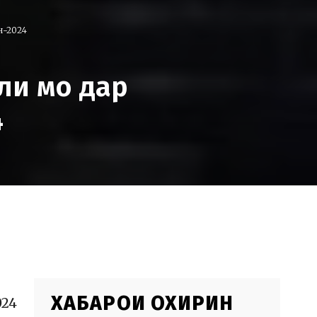
н-2024
ли мо дар
4
ХАБАРҲОИ ОХИРИН
024