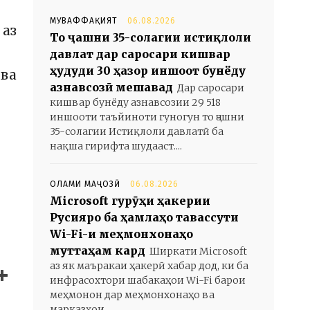
МУВАФФАҚИЯТ
06.08.2026
 аз
То ҷашни 35-солагии истиқлоли
давлат дар саросари кишвар
ҳудуди 30 ҳазор иншоот бунёду
 ва
азнавсозӣ мешавад
Дар саросари
кишвар бунёду азнавсозии 29 518
иншооти таъйиноти гуногун то ҷашни
35-солагии Истиқлоли давлатӣ ба
нақша гирифта шудааст....
ОЛАМИ МАҶОЗӢ
06.08.2026
Microsoft гурӯҳи ҳакерии
Русияро ба ҳамлаҳо тавассути
Wi-Fi-и меҳмонхонаҳо
муттаҳам кард
Ширкати Microsoft
аз як маъракаи ҳакерӣ хабар дод, ки ба
инфрасохтори шабакаҳои Wi-Fi барои
меҳмонон дар меҳмонхонаҳо ва
марказҳои...