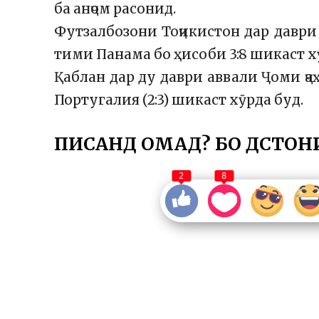
ба анҷом расонид.
Футзалбозони Тоҷикистон дар даври
тими Панама бо ҳисоби 3:8 шикаст х
Қаблан дар ду даври аввали Ҷоми ҷа
Португалия (2:3) шикаст хӯрда буд.
ПИСАНД ОМАД? БО ДӮСТОН
2
8