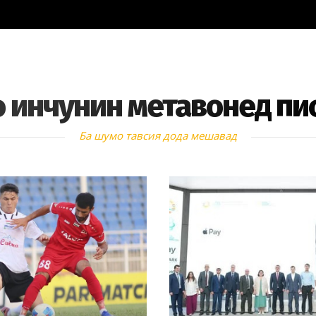
 инчунин метавонед пи
Ба шумо тавсия дода мешавад