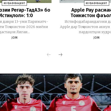
МУВАФФАҚИЯТ
МУВАФФАҚИЯТ
бозии Регар-ТадАЗ» бо
Apple Pay расма
Истиқлол»: 1:0
Тоҷикистон фаъо
и даври 13-уми Париматч-
Истифодабарандагони д
и Тоҷикистон-2026 миёни
Apple дар Тоҷикистон акну
дастаҳои Лигаи...
пардохтҳои худро.
JOM
JOM