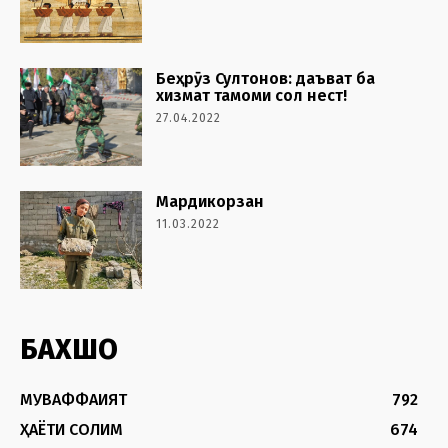
Беҳрӯз Султонов: даъват ба
хизмат тамоми сол нест!
27.04.2022
Мардикорзан
11.03.2022
БАХШҲО
МУВАФФАҚИЯТ
792
ҲАЁТИ СОЛИМ
674