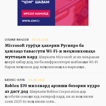
ОЛАМИ МАҶОЗӢ
06.08.2026
Microsoft гурӯҳи ҳакерии Русияро ба
ҳамлаҳо тавассути Wi-Fi-и меҳмонхонаҳо
муттаҳам кард
Ширкати Microsoft аз як маъракаи
ҳакерӣ хабар дод, ки ба инфрасохтори шабакаҳои Wi-Fi
барои меҳмонон дар меҳмонхонаҳо ва марказҳои...
БИЗНЕС-КЛУБ
06.08.2026
Roblox $70 миллиард арзиши бозории худро
аз даст дод
Ширкати Roblox Corporation дар
ҳисоботи семоҳаи худ эътироф кард, ки аз моҳи июли
соли 2025 то моҳи июли соли...