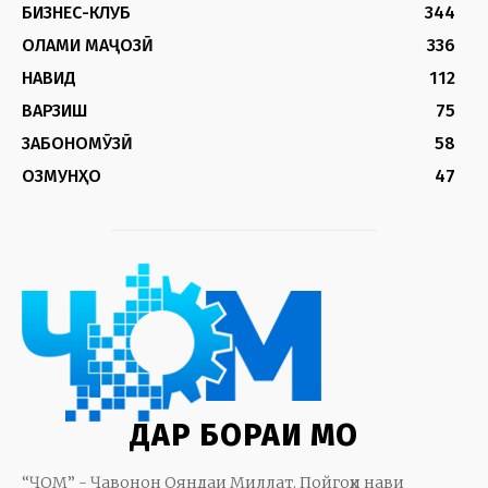
БИЗНЕС-КЛУБ
344
ОЛАМИ МАҶОЗӢ
336
НАВИД
112
ВАРЗИШ
75
ЗАБОНОМӮЗӢ
58
ОЗМУНҲО
47
ДАР БОРАИ МО
“ҶОМ” - Ҷавонон Ояндаи Миллат. Пойгоҳи нави