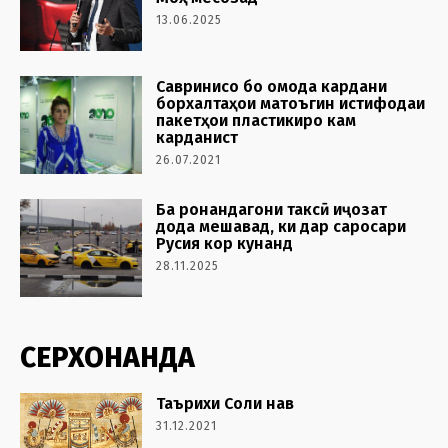
13.06.2025
Савринисо бо омода кардани
борхалтаҳои матоъгин истифодаи
пакетҳои пластикиро кам
карданист
26.07.2021
Ба ронандагони таксӣ иҷозат
дода мешавад, ки дар саросари
Русия кор кунанд
28.11.2025
СЕРХОНАНДА
Таърихи Соли нав
31.12.2021