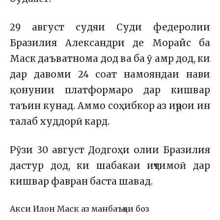
29 август судяи Суди федеролии
Бразилия Александри де Морайс ба
Маск даъватнома дод ва ба ӯ амр дод, ки
дар давоми 24 соат намояндаи нави
қонунии платформаро дар кишвар
таъин кунад. Аммо соҳибкор аз иҷрои ин
талаб худдорӣ кард.
Рӯзи 30 август Додгоҳи олии Бразилия
дастур дод, ки шабакаи иҷтимоӣ дар
кишвар фавран баста шавад.
Акси Илон Маск аз манбаъҳои боз