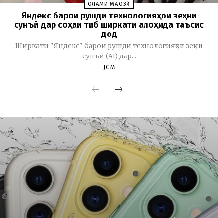
ОЛАМИ МАҶОЗӢ
Яндекс барои рушди технологияҳои зеҳни
сунъӣ дар соҳаи тиб ширкати алоҳида таъсис
дод
Ширкати "Яндекс" барои рушди технологияҳои зеҳни
сунъӣ (AI) дар...
JOM