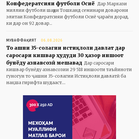
Конфедератсияи футболи Осиё
Дар Маркази
миллии футболи шаҳри Тошканд семинари доварони
элитаи Конфедератсияи футболи Осиё ҷараён дорад,
ки дар он 92 довар...
МУВАФФАҚИЯТ
06.08.2026
То ҷашни 35-солагии истиқлоли давлат дар
саросари кишвар ҳудуди 30 ҳазор иншоот
бунёду азнавсозӣ мешавад
Дар саросари
кишвар бунёду азнавсозии 29 518 иншооти таъйиноти
гуногун то ҷашни 35-солагии Истиқлоли давлатӣ ба
нақша гирифта шудааст....