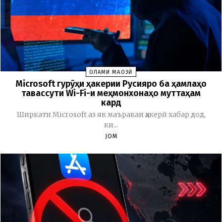
ОЛАМИ МАҶОЗӢ
Microsoft гурӯҳи ҳакерии Русияро ба ҳамлаҳо
тавассути Wi-Fi-и меҳмонхонаҳо муттаҳам
кард
Ширкати Microsoft аз як маъракаи ҳакерӣ хабар дод,
ки...
JOM