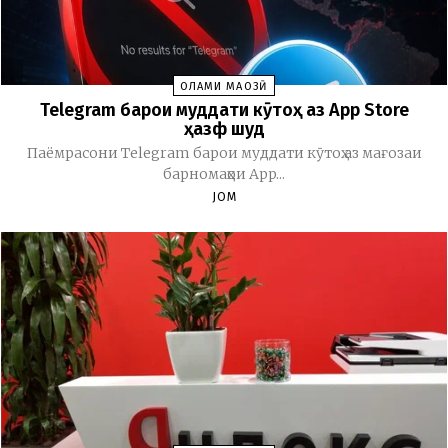
ОЛАМИ МАҶОЗӢ
Telegram барои муддати кӯтоҳ аз App Store
ҳазф шуд
Паёмрасони Telegram барои муддати кӯтоҳ аз мағозаи
барномаҳои App...
JOM