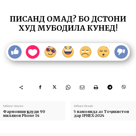
ПИСАНД ОМАД? БО ДӮСТОНИ
ХУД МУБОДИЛА КУНЕД!
Хабари пешин
Хабари баъди
Фармоиши ҳудуди 90
5 намоянда аз Тоҷикистон
миллион Phone 16
дар IPHEX-2024