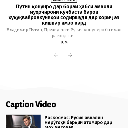
Caption Video
Роскосмос: Русия аввалин
Нерӯгоҳи барқии атомиро дар
Моҳ месозад