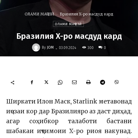
ОЛАМИ МАҶОЗӢ
Бразилия X-ро масдуд кард
ОЛАМИ МАҶОЗӢ
Бразилия X-ро масдуд кард
-
By
JOM
300
03.09.2024
0
Ширкати Илон Маск, Starlink метавонад
иҷозаи кор дар Бразилияро аз даст диҳад,
агар соҳибкор талаботи бастани
шабакаи иҷтимоии X-ро риоя накунад.