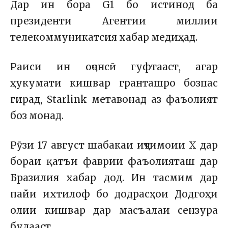
Дар ин бора G1 бо истинод ба
президенти Агентии миллии
телекоммуникатсия хабар медиҳад.
Раиси ин оҷонсӣ гуфтааст, агар
ҳукумати кишвар гранташро бозпас
гирад, Starlink метавонад аз фаъолият
боз монад.
Рӯзи 17 август шабакаи иҷтимоии X дар
бораи қатъи фаврии фаъолияташ дар
Бразилия хабар дод. Ин тасмим дар
пайи ихтилоф бо додрасҳои Додгоҳи
олии кишвар дар масъалаи сензура
будааст.