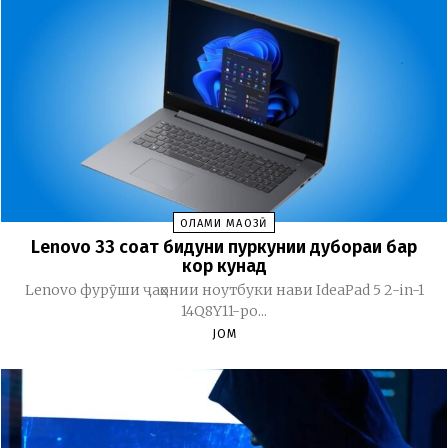
ОЛАМИ МАҶОЗӢ
Lenovo 33 соат бидуни пуркунии дубораи барқ
кор кунад
Lenovo фурӯши ҷаҳонии ноутбуки нави IdeaPad 5 2-in-1
14Q8Y11-ро...
JOM