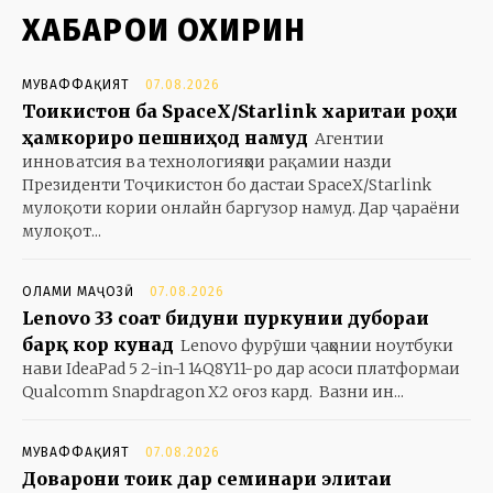
ХАБАРҲОИ ОХИРИН
МУВАФФАҚИЯТ
07.08.2026
Тоҷикистон ба SpaceX/Starlink харитаи роҳи
ҳамкориро пешниҳод намуд
Агентии
инноватсия ва технологияҳои рақамии назди
Президенти Тоҷикистон бо дастаи SpaceX/Starlink
мулоқоти кории онлайн баргузор намуд. Дар ҷараёни
мулоқот...
ОЛАМИ МАҶОЗӢ
07.08.2026
Lenovo 33 соат бидуни пуркунии дубораи
барқ кор кунад
Lenovo фурӯши ҷаҳонии ноутбуки
нави IdeaPad 5 2-in-1 14Q8Y11-ро дар асоси платформаи
Qualcomm Snapdragon X2 оғоз кард. Вазни ин...
МУВАФФАҚИЯТ
07.08.2026
Доварони тоҷик дар семинари элитаи