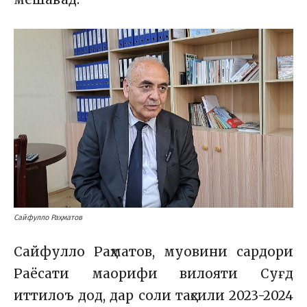
Сайфулло Раҳматов
Сайфулло Раҳматов, муовини сардори
Раёсати маорифи вилояти Суғд
иттилоъ дод, дар соли таҳсили 2023-2024