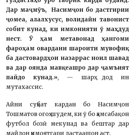
гулдастаҳо ӯро табрик карда буданд.
Дар маҷмӯъ, Насимҷон бо дастгирии
ҷомеа, алалхусус, волидайн тавонист
собит кунад, ки имконияти ӯ маҳдуд
нест. Ӯ ҳам метавонад ҳангоми
фароҳам овардани шароити мувофиқ
ба дастовардҳои назаррас ноил шавад
ва дар оянда мавқеашро дар ҷамъият
пайдо кунад.»
, — шарҳ дод ин
мутахассис.
Айни суҳбат кардан бо Насимҷон
Тошматов огоҳ шудем, ки ӯ бо ҳамсабақон
футбол бозӣ мекунад ва бештар дар
майдон ҳимоятгари дастаашон аст.