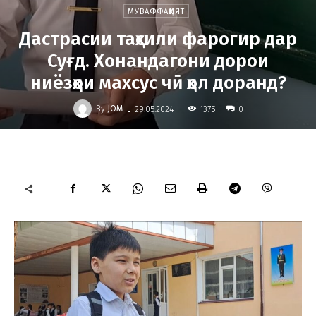
МУВАФФАҚИЯТ
Дастрасии таҳсили фарогир дар
Суғд. Хонандагони дорои
ниёзҳои махсус чӣ ҳол доранд?
-
By
JOM
1375
29.05.2024
0