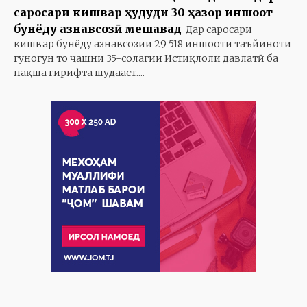
саросари кишвар ҳудуди 30 ҳазор иншоот
бунёду азнавсозӣ мешавад
Дар саросари
кишвар бунёду азнавсозии 29 518 иншооти таъйиноти
гуногун то ҷашни 35-солагии Истиқлоли давлатӣ ба
нақша гирифта шудааст....