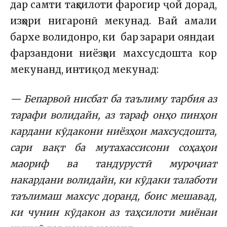
дар самти таҳсилоти фарогир ҷой дорад,
изҳори нигаронӣ мекунад. Вай амали
бархе волидонро, ки бар зарари ояндаи
фарзандони ниёзҳои махсусдошта кор
мекунанд, интиқод мекунад:
— Бепарвоӣ нисбат ба таълиму тарбия аз
тарафи волидайн, аз тараф онҳо пинҳон
кардани кӯдакони ниёзҳои махсусдошта,
сари вақт ба мутахассисони соҳаҳои
маориф ва тандурустӣ муроҷиат
накардани волидайн, ки кӯдаки талаботи
таълимаш махсус доранд, боис мешавад,
ки чунин кӯдакон аз таҳсилоти миёнаи