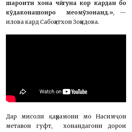
шароити хона чӣ гуна кор кардан бо
кӯдаконашонро меомӯзонанд.»
, —
илова кард Сабоҳатхон Зоҳидова.
Дар мисоли қаҳрамони мо Насимҷон
метавон гуфт, хонандагони дорои