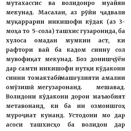
мутахассис ва волидонро муайян
мекунад. Масалан, аз рӯйи ҷадвали
муқаррарии инкишофи кӯдак (аз 3-
моҳа то 5-сола) ташхис гузаронида, ба
хулоса омадан мумкин аст, ки
рафтори вай ба кадом синну сол
мувофиқат мекунад. Боз донишҷӯён
дар самти инкишофи нутқи кӯдакони
синни томактабӣ машғулияти амалии
омӯзишӣ мегузаронанд. мешавад.
Волидони кӯдакони дорои маъюбият
метавонанд, ки ба ин озмоишгоҳ
муроҷиат кунанд. Устодони мо дар
асоси ташхисҳо ба волидон дар