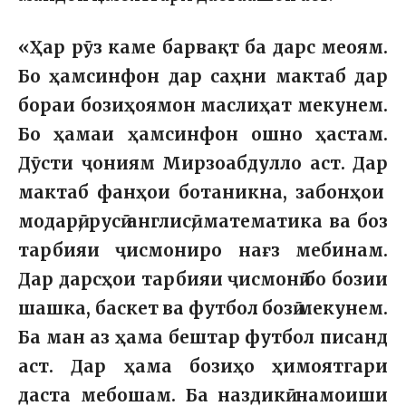
«Ҳар рӯз каме барвақт ба дарс меоям.
Бо ҳамсинфон дар саҳни мактаб дар
бораи бозиҳоямон маслиҳат мекунем.
Бо ҳамаи ҳамсинфон ошно ҳастам.
Дӯсти ҷониям Мирзоабдулло аст. Дар
мактаб фанҳои ботаникна, забонҳои
модарӣ, русӣ англисӣ, математика ва боз
тарбияи ҷисмониро нағз мебинам.
Дар дарсҳои тарбияи ҷисмонӣ бо бозии
шашка, баскет ва футбол бозӣ мекунем.
Ба ман аз ҳама бештар футбол писанд
аст. Дар ҳама бозиҳо ҳимоятгари
даста мебошам. Ба наздикӣ намоиши