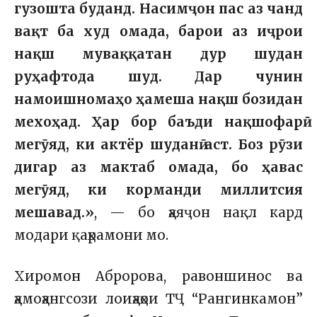
гузошта буданд. Насимҷон пас аз чанд
вақт ба худ омада, барои аз иҷрои
нақш муваққатан дур шудан
руҳафтода шуд. Дар чунин
намоишномаҳо ҳамеша нақш бозидан
мехоҳад. Ҳар бор баъди нақшофарӣ
мегӯяд, ки актёр шуданӣ аст. Боз рӯзи
дигар аз мактаб омада, бо ҳавас
мегӯяд, ки корманди миллитсия
мешавад.»
, — бо ҳаяҷон нақл кард
модари қаҳрамони мо.
Хиромон Абророва, равоншинос ва
ҳамоҳангсози лоиҳаҳои ТҶ “Рангинкамон”