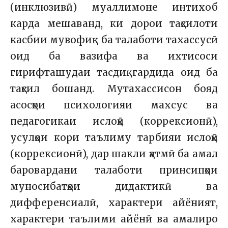
(инклюзивӣ) муаллимоне интихоб
карда мешаванд, ки дорои таҳсилоти
касбии мувофиқ ба талаботи тахассусӣ
оид ба вазифа ва ихтисоси
гирифташудаи тасдиқгардида оид ба
таҳсил бошанд. Мутахассисон бояд
асосҳои психологияи махсус ва
педагогикаи ислоҳӣ (коррексионӣ),
усулҳои кори таълиму тарбияи ислоҳӣ
(коррексионӣ), дар шакли ҳатмӣ ба амал
баровардани талаботи принсипҳои
муносибатҳои дидактикӣ ва
дифференсиалӣ, характери айёният,
характери таълими айёнӣ ва амалиро