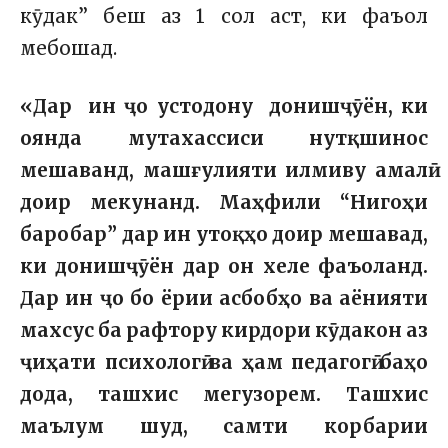
кӯдак” беш аз 1 сол аст, ки фаъол
мебошад.
«Дар ин ҷо устодону донишҷӯён, ки
оянда мутахассиси нутқшинос
мешаванд, машғулияти илмиву амалӣ
доир мекунанд. Маҳфили “Нигоҳи
баробар” дар ин утоқҳо доир мешавад,
ки донишҷӯён дар он хеле фаъоланд.
Дар ин ҷо бо ёрии асбобҳо ва аёнияти
махсус ба рафтору кирдори кӯдакон аз
ҷиҳати психологӣ ва ҳам педагогӣ баҳо
дода, ташхис мегузорем. Ташхис
маълум шуд, самти корбарии