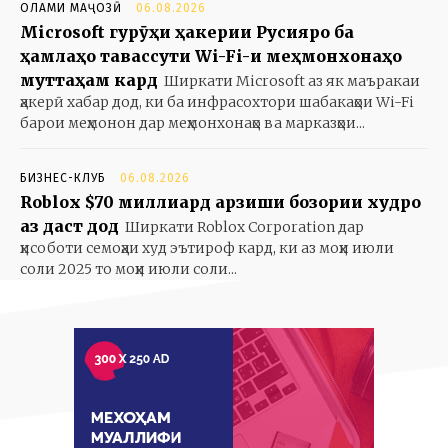
ОЛАМИ МАҶОЗӢ
06.08.2026
Microsoft гурӯҳи ҳакерии Русияро ба
ҳамлаҳо тавассути Wi-Fi-и меҳмонхонаҳо
муттаҳам кард
Ширкати Microsoft аз як маъракаи
ҳакерӣ хабар дод, ки ба инфрасохтори шабакаҳои Wi-Fi
барои меҳмонон дар меҳмонхонаҳо ва марказҳои...
БИЗНЕС-КЛУБ
06.08.2026
Roblox $70 миллиард арзиши бозории худро
аз даст дод
Ширкати Roblox Corporation дар
ҳисоботи семоҳаи худ эътироф кард, ки аз моҳи июли
соли 2025 то моҳи июли соли...