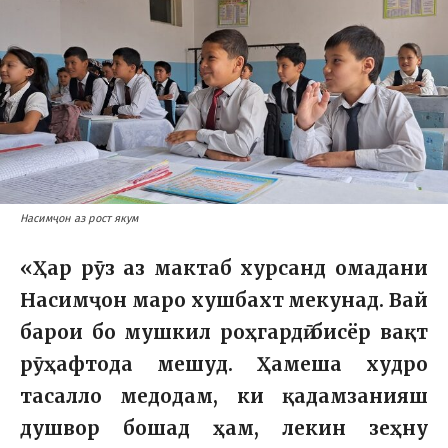
Насимҷон аз рост якум
«Ҳар рӯз аз мактаб хурсанд омадани
Насимҷон маро хушбахт мекунад. Вай
барои бо мушкил роҳгардӣ бисёр вақт
рӯҳафтода мешуд. Ҳамеша худро
тасалло медодам, ки қадамзанияш
душвор бошад ҳам, лекин зеҳну