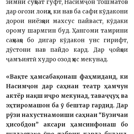
зимни суҳбат гуфт, Насимҷон Тошматов
дар оғози лоиҳа, ки нав ба сафи кӯдакони
дорои ниёзҳои махсус пайваст, кӯдаки
орому шармгин буд. Ҳангоми тамрини
саҳнаҳо бо дигар кӯдакон унс гирифт,
дӯстони нав пайдо кард. Дар ҷойҳои
ҷамъиятӣ худро озод ҳис мекунад.
«Вақте ҳамсабақонаш фаҳмиданд, ки
Насимҷон дар саҳнаи театр ҳамчун
актёр нақш иҷро мекунад, таваҷҷуҳ ва
эҳтиромашон ба ӯ бештар гардид. Дар
рӯзи нахустнамоиши саҳнаи “Бузичаи
ҳисобдон” аксари ҳамсинфонаш бо