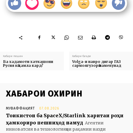
Хабари пешин
Хабари баъди
Ба хадамоти хаткашони
Volga-и навро дигар ГАЗ
Русия кӣ ҳамла кард?
сармоягузорӣ намекунад
ХАБАРҲОИ ОХИРИН
МУВАФФАҚИЯТ
07.08.2026
Тоҷикистон ба SpaceX/Starlink харитаи роҳи
ҳамкориро пешниҳод намуд
Агентии
инноватсия ва технологияҳои рақамии назди