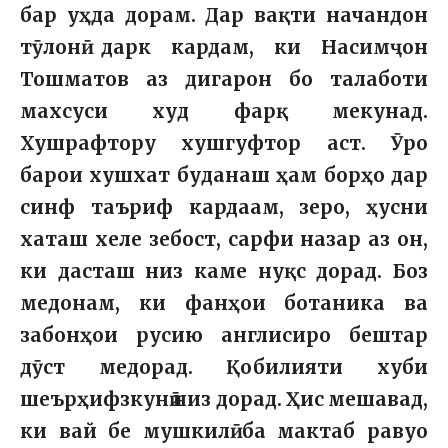
бар уҳда дорам. Дар вақти начандон
тӯлонӣ дарк кардам, ки Насимҷон
Тошматов аз дигарон бо талаботи
махсуси худ фарқ мекунад.
Хушрафтору хушгуфтор аст. Ӯро
барои хушхат буданаш ҳам борҳо дар
синф таъриф кардаам, зеро, ҳусни
хаташ хеле зебост, сарфи назар аз он,
ки дасташ низ каме нуқс дорад. Боз
медонам, ки фанҳои ботаника ва
забонҳои русию англисиро бештар
дӯст медорад. Қобилияти хуби
шеърҳифзкунӣ низ дорад. Ҳис мешавад,
ки вай бе мушкилӣ ба мактаб равуо