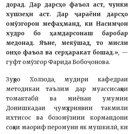
дорад. Дар дарсҳо фаъол аст, чунки
хушзеҳн аст. Дар ҷараёни дарсҳо
омӯзгорон мефаҳманд, ки Насимҷон
худро бо ҳамдарсонаш баробар
медонад. Яъне, мекӯшад, то мисли
онҳо фаъол ва серҳаракат бошад.»
, —
гуфт омӯзгор Фарида Бобоҷонова.
Зуҳро Холзода, мудири кафедраи
методикаи таълим дар муассисаҳои
томактабӣ ва миёнаи умумии
Донишкадаи ҷумҳуриявии такмили
ихтисос ва бозомӯзиии кормандони
соҳаи маориф перомуни як мушкилӣ, ки