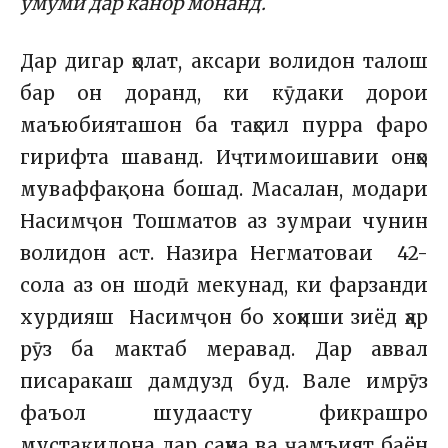
умумӣ дар канор монанд.
Дар дигар ҳолат, аксари волидон талош
бар он доранд, ки кӯдаки дорои
маъюбияташон ба таҳсил пурра фаро
гирифта шаванд. Иҷтимоишавии онҳо
муваффақона бошад. Масалан, модари
Насимҷон Тошматов аз зумраи чунин
волидон аст. Назира Негматоваи 42-
сола аз он шодӣ мекунад, ки фарзанди
хурдияш Насимҷон бо хоҳиши зиёд ҳар
рӯз ба мактаб меравад. Дар аввал
писаракаш дамдузд буд. Вале имрӯз
фаъол шудаасту фикрашро
мустақилона дар саҳна ва ҷамъият баён