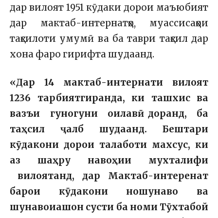
дар вилоят 1951 кӯдаки дорои маъюбият
дар мактаб-интернатҳо, муассисаҳои
таҳсилоти умумӣ ва ба таври таҳсил дар
хона фаро гирифта шудаанд.
«Дар 14 мактаб-интернати вилоят
1236 тарбиятгиранда, ки ташхис ва
вазъи гуногуни оилавӣ доранд, ба
таҳсил ҷалб шудаанд. Бештари
кӯдакони дорои талаботи махсус, ки
аз шаҳру навоҳии мухталифи
вилоятанд, дар Мактаб-интеренат
барои кӯдакони ношунаво ва
шунавоиашон сусти ба номи Тӯхтабой