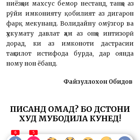
ниёзҳои махсус бемор нестанд, танҳо аз
рӯйи имконияту қобилият аз дигарон
фарқ мекунанд. Волидайну омӯзгор ва
ҳукумату давлат ҳам аз онҳо интизорӣ
дорад, ки аз имконоти дастрасии
таҳсилот истифода бурда, дар оянда
ному нон ёбанд.
Файзуллохон Обидов
ПИСАНД ОМАД? БО ДӮСТОНИ
ХУД МУБОДИЛА КУНЕД!
6
5