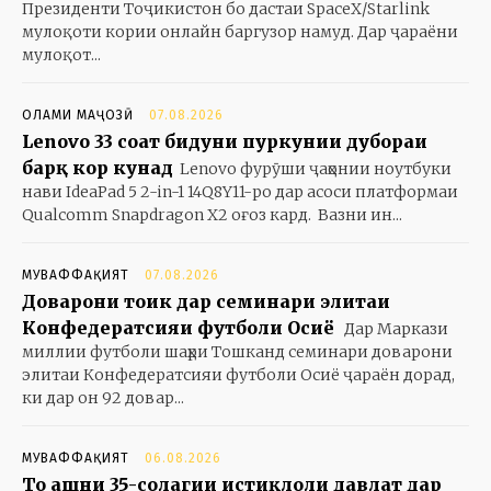
Президенти Тоҷикистон бо дастаи SpaceX/Starlink
мулоқоти кории онлайн баргузор намуд. Дар ҷараёни
мулоқот...
ОЛАМИ МАҶОЗӢ
07.08.2026
Lenovo 33 соат бидуни пуркунии дубораи
барқ кор кунад
Lenovo фурӯши ҷаҳонии ноутбуки
нави IdeaPad 5 2-in-1 14Q8Y11-ро дар асоси платформаи
Qualcomm Snapdragon X2 оғоз кард. Вазни ин...
МУВАФФАҚИЯТ
07.08.2026
Доварони тоҷик дар семинари элитаи
Конфедератсияи футболи Осиё
Дар Маркази
миллии футболи шаҳри Тошканд семинари доварони
элитаи Конфедератсияи футболи Осиё ҷараён дорад,
ки дар он 92 довар...
МУВАФФАҚИЯТ
06.08.2026
То ҷашни 35-солагии истиқлоли давлат дар