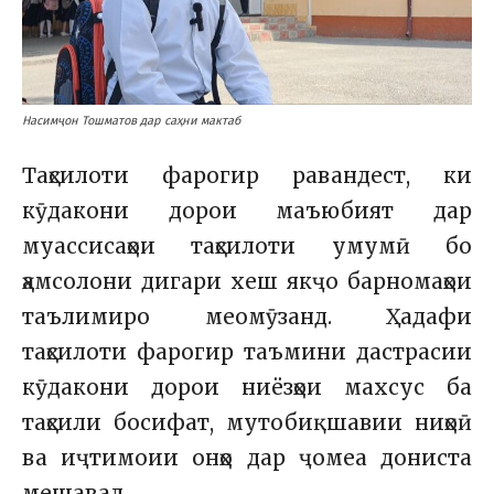
Насимҷон Тошматов дар саҳни мактаб
Таҳсилоти фарогир равандест, ки
кӯдакони дорои маъюбият дар
муассисаҳои таҳсилоти умумӣ бо
ҳамсолони дигари хеш якҷо барномаҳои
таълимиро меомӯзанд. Ҳадафи
таҳсилоти фарогир таъмини дастрасии
кӯдакони дорои ниёзҳои махсус ба
таҳсили босифат, мутобиқшавии ниҳоӣ
ва иҷтимоии онҳо дар ҷомеа дониста
мешавад.