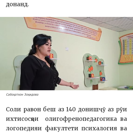
донанд.
Сабоҳатхон Зоҳидова
Соли равон беш аз 140 донишҷӯ аз рӯи
ихтисосҳои олигофренопедагогика ва
логопедияи факултети психалогия ва