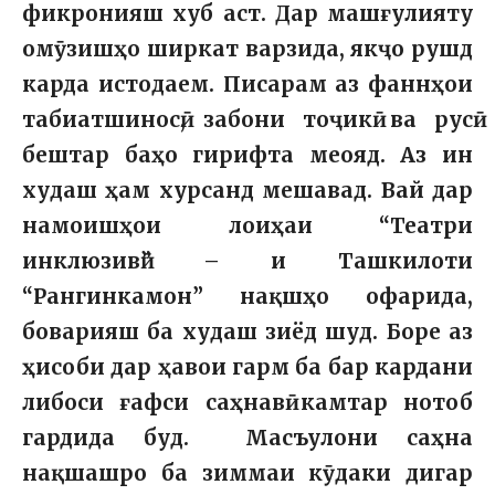
фикронияш хуб аст. Дар машғулияту
омӯзишҳо ширкат варзида, якҷо рушд
карда истодаем. Писарам аз фаннҳои
табиатшиносӣ, забони тоҷикӣ ва русӣ
бештар баҳо гирифта меояд. Аз ин
худаш ҳам хурсанд мешавад. Вай дар
намоишҳои лоиҳаи “Театри
инклюзивӣ” – и Ташкилоти
“Рангинкамон” нақшҳо офарида,
боварияш ба худаш зиёд шуд. Боре аз
ҳисоби дар ҳавои гарм ба бар кардани
либоси ғафси саҳнавӣ камтар нотоб
гардида буд. Масъулони саҳна
нақшашро ба зиммаи кӯдаки дигар