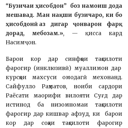
“Бузичаи ҳисобдон” боз намоиш дода
мешавад. Ман нақши бузичаро, ки бо
ҳисобдонӣ аз дигар ҷонварон фарқ
дорад, мебозам.»
, — қисса кард
Насимҷон.
Барои кор дар синфҳои таҳсилоти
фарогир (инклюзивӣ) муаллимон дар
курсҳои махсуси омодагӣ мехонанд.
Сайфулло Раҳматов, ноиби сардори
Раёсати маорифи вилояти Суғд дар
истинод ба низомномаи таҳсилоти
фарогир дар кишвар афзуд, ки барои
кор дар соҳаи таҳсилоти фарогир