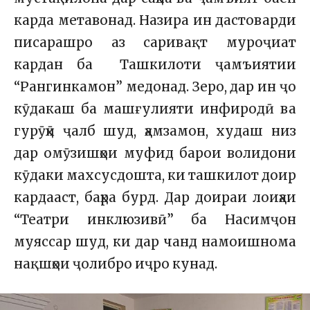
карда метавонад. Назира ин дастоварди
писарашро аз саривақт муроҷиат
кардан ба Ташкилоти ҷамъиятии
“Рангинкамон” медонад. Зеро, дар ин ҷо
кӯдакаш ба машғулияти инфиродӣ ва
гурӯҳӣ ҷалб шуд, ҳамзамон, худаш низ
дар омӯзишҳои муфид барои волидони
кӯдаки махсусдошта, ки ташкилот доир
кардааст, баҳра бурд. Дар доираи лоиҳаи
“Театри инклюзивӣ” ба Насимҷон
муяссар шуд, ки дар чанд намоишнома
нақшҳои ҷолибро иҷро кунад.