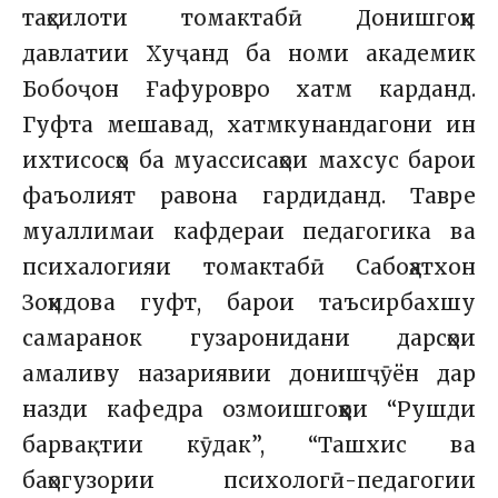
таҳсилоти томактабӣ Донишгоҳи
давлатии Хуҷанд ба номи академик
Бобоҷон Ғафуровро хатм карданд.
Гуфта мешавад, хатмкунандагони ин
ихтисосҳо ба муассисаҳои махсус барои
фаъолият равона гардиданд. Тавре
муаллимаи кафдераи педагогика ва
психалогияи томактабӣ Сабоҳатхон
Зоҳидова гуфт, барои таъсирбахшу
самаранок гузаронидани дарсҳои
амаливу назариявии донишҷӯён дар
назди кафедра озмоишгоҳҳои “Рушди
барвақтии кӯдак”, “Ташхис ва
баҳогузории психологӣ-педагогии