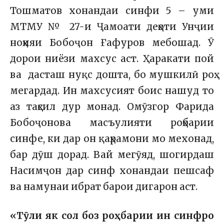
Тошматов хонандаи синфи 5 – уми
МТМУ № 27-и Ҷамоати деҳоти Унҷии
ноҳияи Бобоҷон Ғафуров мебошад. Ӯ
дорои ниёзи махсус аст. Ҳаракати пой
ва дасташ нуқс дошта, бо мушкилӣ роҳ
мегардад. Ин махсусият боис нашуд то
аз таҳсил дур монад. Омӯзгор Фарида
Бобоҷонова масъулияти роҳбарии
синфе, ки дар он қаҳрамони мо мехонад,
бар дӯш дорад. Вай мегӯяд, шогирдаш
Насимҷон дар синф хонандаи пешсаф
ва намунаи ибрат барои дигарон аст.
«Тӯли як сол боз роҳбарии ин синфро