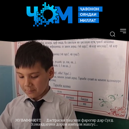
МУВАФФАҚИЯТ
Дастрасии таҳсили фарогир дар Суғд.
Хонандагони дорои ниёзҳои махсус...