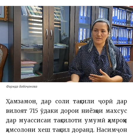
Фарида Бобоҷонова
Ҳамзамон, дар соли таҳсили ҷорӣ дар
вилоят 715 ӯдаки дорои ниёзҳои махсус
дар муассисаи таҳсилоти умумӣ ҳамроҳи
ҳамсолони хеш таҳсил доранд. Насимҷон