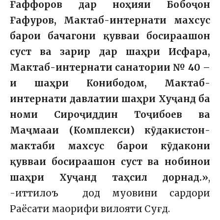
Ғаффоров дар ноҳияи Бобоҷон
Ғафуров, Мактаб-интернати махсус
барои бачагони қувваи босираашон
суст ва зарир дар шаҳри Исфара,
Мактаб-интернати санатории № 40 –
и шаҳри Конибодом, Мактаб-
интернати давлатии шаҳри Хуҷанд ба
номи Сироҷиддин Тоҷибоев ва
Маҷмааи (Комплекси) кӯдакистон-
мактаби махсус барои кӯдакони
қувваи босираашон суст ва нобинои
шаҳри Хуҷанд таҳсил дорнад.»
,
-иттилоъ дод муовини сардори
Раёсати маорифи вилояти Суғд.