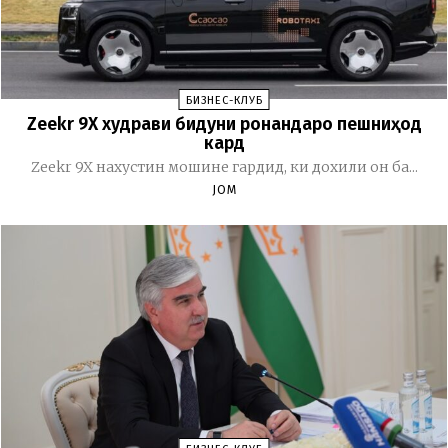
БИЗНЕС-КЛУБ
Zeekr 9X худрави бидуни ронандаро пешниҳод
кард
Zeekr 9X нахустин мошине гардид, ки дохили он ба...
JOM