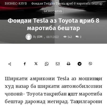
БИЗНЕС-КЛУБ
Фоидаи Tesla аз Toyota қариб 8 маротиба бештар
БИЗНЕС-КЛУБ
Фоидаи Tesla аз Toyota қариб 8
маротиба бештар
-
By
JOM
543
08.11.2022
0
Ширкати амрикоии Tesla аз мошинҳои
худ назар ба ширкати автомобилсозии
ҷопонӣ- Toyota тақрибан ҳашт маротиба
бештар даромад мегирад. Таҳлилгарони