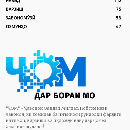
НАВИД
112
ВАРЗИШ
75
ЗАБОНОМӮЗӢ
58
ОЗМУНҲО
47
ДАР БОРАИ МО
“ҶОМ” - Ҷавонон Ояндаи Миллат. Пойгоҳи нави
ҷавонон, ки комилан ба инъикоси рӯйдодҳои фарҳангӣ,
иҷтимоӣ, варзишӣ ва иқдомҳои накӯ дар ҷомеа
бахшида шудааст!