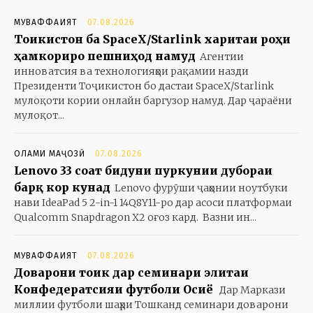
МУВАФФАҚИЯТ
07.08.2026
Тоҷикистон ба SpaceX/Starlink харитаи роҳи
ҳамкориро пешниҳод намуд
Агентии
инноватсия ва технологияҳои рақамии назди
Президенти Тоҷикистон бо дастаи SpaceX/Starlink
мулоқоти кории онлайн баргузор намуд. Дар ҷараёни
мулоқот...
ОЛАМИ МАҶОЗӢ
07.08.2026
Lenovo 33 соат бидуни пуркунии дубораи
барқ кор кунад
Lenovo фурӯши ҷаҳонии ноутбуки
нави IdeaPad 5 2-in-1 14Q8Y11-ро дар асоси платформаи
Qualcomm Snapdragon X2 оғоз кард. Вазни ин...
МУВАФФАҚИЯТ
07.08.2026
Доварони тоҷик дар семинари элитаи
Конфедератсияи футболи Осиё
Дар Маркази
миллии футболи шаҳри Тошканд семинари доварони