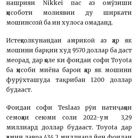
нашрияи Nikkei пас аз омӯзиши
ҳисоботи молиявии ду ширкати
мошинсозӣ ба ин хулоса омаданд.
Истеҳсолкунандаи амрикоӣ аз ҳар як
мошини барқии худ 9570 доллар ба даст
меорад, дар ҳоле ки фоидаи софи Toyota
ба ҳисоби миёна барои ҳар як мошини
фурӯхташуда тақрибан 1200 доллар
будааст.
Фоидаи софи Teslaаз рӯи натиҷаҳои
семоҳаи сеюми соли 2022-ум 3,29
миллиард доллар будааст. Toyota дар
ҳамин давра 434,2 миллиард йен фоидаи