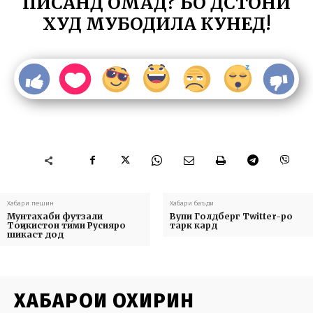
ПИСАНД ОМАД? БО ДӮСТОНИ
ХУД МУБОДИЛА КУНЕД!
Хабари пешин
Хабари баъди
Мунтахаби футзали
Вупи Голдберг Twitter-ро
Тоҷикистон тими Русияро
тарк кард
шикаст дод
ХАБАРҲОИ ОХИРИН