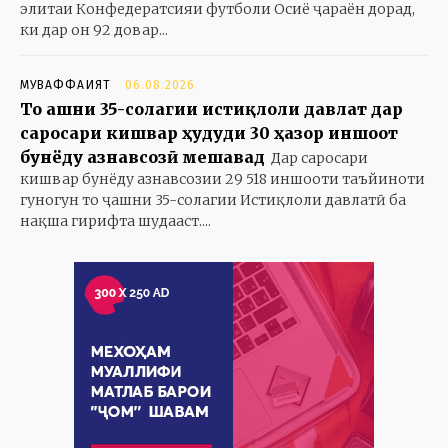
элитаи Конфедератсияи футболи Осиё ҷараён дорад,
ки дар он 92 довар...
МУВАФФАҚИЯТ
06.08.2026
То ҷашни 35-солагии истиқлоли давлат дар
саросари кишвар ҳудуди 30 ҳазор иншоот
бунёду азнавсозӣ мешавад
Дар саросари
кишвар бунёду азнавсозии 29 518 иншооти таъйиноти
гуногун то ҷашни 35-солагии Истиқлоли давлатӣ ба
нақша гирифта шудааст....