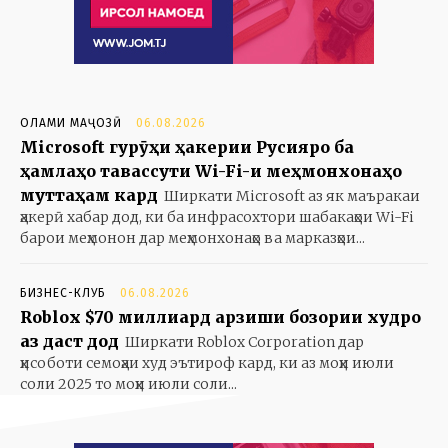
ОЛАМИ МАҶОЗӢ
06.08.2026
Microsoft гурӯҳи ҳакерии Русияро ба
ҳамлаҳо тавассути Wi-Fi-и меҳмонхонаҳо
муттаҳам кард
Ширкати Microsoft аз як маъракаи
ҳакерӣ хабар дод, ки ба инфрасохтори шабакаҳои Wi-Fi
барои меҳмонон дар меҳмонхонаҳо ва марказҳои...
БИЗНЕС-КЛУБ
06.08.2026
Roblox $70 миллиард арзиши бозории худро
аз даст дод
Ширкати Roblox Corporation дар
ҳисоботи семоҳаи худ эътироф кард, ки аз моҳи июли
соли 2025 то моҳи июли соли...