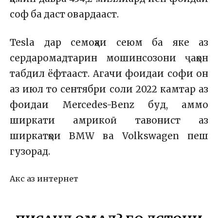
соф ба даст овардааст.
Tesla дар семоҳаи сеюм ба яке аз
сердаромадтарин мошинсозони ҷаҳон
табдил ёфтааст. Агачи фоидаи софи он
аз июл то сентябри соли 2022 камтар аз
фоидаи Mercedes-Benz буд, аммо
ширкати амрикоӣ тавонист аз
ширкатҳои BMW ва Volkswagen пеш
гузорад.
Акс аз интернет