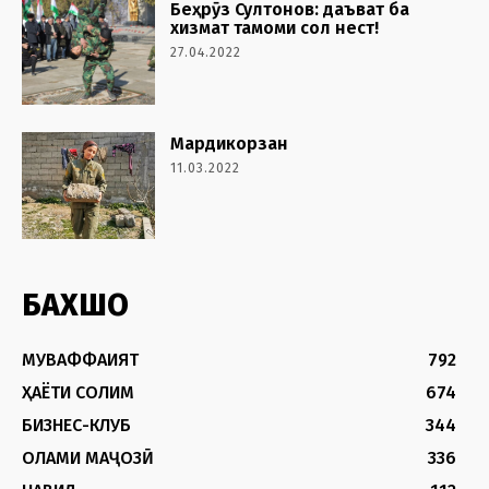
Беҳрӯз Султонов: даъват ба
хизмат тамоми сол нест!
27.04.2022
Мардикорзан
11.03.2022
БАХШҲО
МУВАФФАҚИЯТ
792
ҲАЁТИ СОЛИМ
674
БИЗНЕС-КЛУБ
344
ОЛАМИ МАҶОЗӢ
336