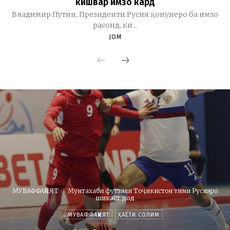
кишвар имзо кард
Владимир Путин, Президенти Русия қонунеро ба имзо
расонд, ки...
JOM