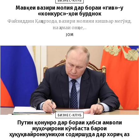
БИЗНЕС-КЛУБ
Мавқеи вазири молия дар бораи «гив»-у
«конкурс»-ҳои бурднок
Файзиддин Қаҳҳорзода, вазири молияи кишвар мегӯяд,
на ҳамаи онҳое,...
JOM
БИЗНЕС-КЛУБ
Путин қонунро дар бораи ҳабси амволи
муҳоҷирони кӯчбаста барои
ҳуқуқвайронкуниҳои содиршуда дар хориҷ аз