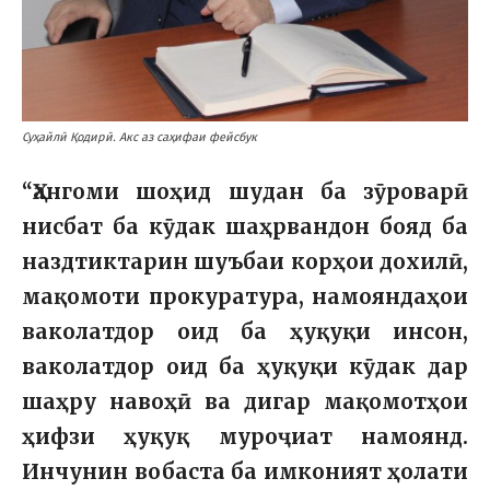
Суҳайлӣ Қодирӣ. Акс аз саҳифаи фейсбук
“Ҳангоми шоҳид шудан ба зӯроварӣ
нисбат ба кӯдак шаҳрвандон бояд ба
наздтиктарин шуъбаи корҳои дохилӣ,
мақомоти прокуратура, намояндаҳои
ваколатдор оид ба ҳуқуқи инсон,
ваколатдор оид ба ҳуқуқи кӯдак дар
шаҳру навоҳӣ ва дигар мақомотҳои
ҳифзи ҳуқуқ муроҷиат намоянд.
Инчунин вобаста ба имконият ҳолати