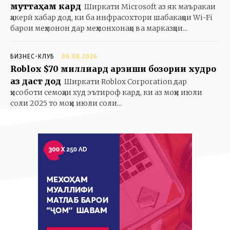
муттаҳам кард
Ширкати Microsoft аз як маъракаи
ҳакерӣ хабар дод, ки ба инфрасохтори шабакаҳои Wi-Fi
барои меҳмонон дар меҳмонхонаҳо ва марказҳои...
БИЗНЕС-КЛУБ
06.08.2026
Roblox $70 миллиард арзиши бозории худро
аз даст дод
Ширкати Roblox Corporation дар
ҳисоботи семоҳаи худ эътироф кард, ки аз моҳи июли
соли 2025 то моҳи июли соли...