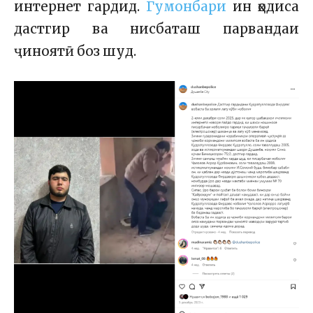
интернет гардид.
Гумонбари
ин ҳодиса
дастгир ва нисбаташ парвандаи
ҷиноятӣ боз шуд.