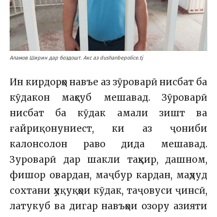
Аламов Ширин дар боздошт. Акс аз dushanbepolice.tj
Ин кирдорҳо навъе аз зӯроварӣ нисбат ба
кӯдакон маҳсуб мешавад.
Зӯроварӣ
нисбат ба кӯдак амали зишт ва
ғайриқонуниест, ки аз ҷониби
калонсолон раво дида мешавад.
Зуроварӣ дар шакли таҳқир, дашном,
фишор овардан, маҷбур кардан, маҳдуд
сохтани ҳуқуқҳои кӯдак, таҷовуси ҷинсӣ,
латукуб ва дигар навъҳои озору азияти