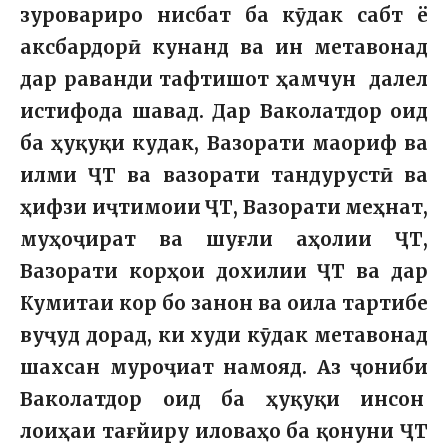
зуровариро нисбат ба кӯдак сабт ё
аксбардорӣ кунанд ва ин метавонад
дар раванди тафтишот ҳамчун далел
истифода шавад. Дар Ваколатдор оид
ба ҳуқуқи кудак, Вазорати маориф ва
илми ҶТ ва вазорати тандурустӣ ва
ҳифзи иҷтимоии ҶТ, Вазорати меҳнат,
муҳоҷират ва шуғли аҳолии ҶТ,
Вазорати корҳои дохилии ҶТ ва дар
Кумитаи кор бо занон ва оила тартибе
вуҷуд дорад, ки худи кӯдак метавонад
шахсан муроҷиат намояд. Аз ҷониби
Ваколатдор оид ба ҳуқуқи инсон
лоиҳаи тағйиру иловаҳо ба қонуни ҶТ