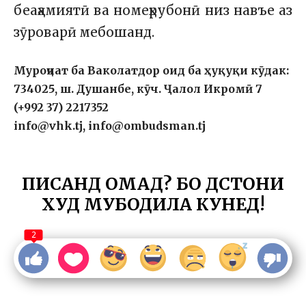
беаҳамиятӣ ва номеҳрубонӣ низ навъе аз
зӯроварӣ мебошанд.
Муроҷиат ба Ваколатдор оид ба ҳуқуқи кӯдак:
734025, ш. Душанбе, кӯч. Ҷалол Икромӣ 7
(+992 37) 2217352
info@vhk.tj, info@ombudsman.tj
ПИСАНД ОМАД? БО ДӮСТОНИ
ХУД МУБОДИЛА КУНЕД!
2