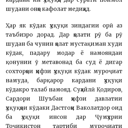
шудани онҳо кафолат медиҳад.
Ҳар як кӯдак ҳуқуқи зиндагии орӣ аз
таъбизро дорад. Дар ҳолати рӯ ба рӯ
шудан ба чунин ҳолат мустақиман худи
кӯдак, падару модар ё намояндаи
қонунии ӯ метавонад ба суд ё дигар
сохторҳои ҳифзи ҳуқуқи кӯдак муроҷиат
намуда, барқарор кардани ҳуқуқи
кӯдакро талаб намояд. Суҳайлӣ Қодиров,
Сардори Шуъбаи ҳифзи давлатии
ҳуқуқҳои кӯдаки Дастгоҳи Ваколатдор оид
ба ҳуқуқи инсон дар Ҷумҳурии
Тоҷикистон тартиби муроҷиати