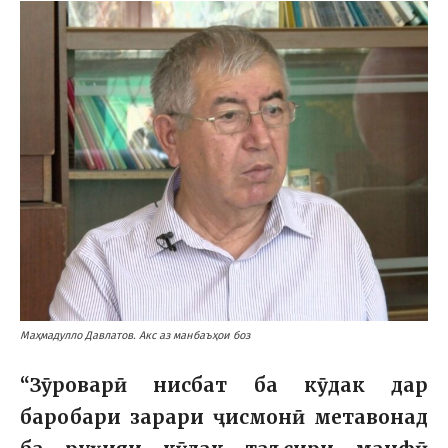
Маҳмадулло Давлатов. Акс аз манбаъҳои боз
“Зӯроварӣ нисбат ба кӯдак дар
баробари зарари ҷисмонӣ метавонад