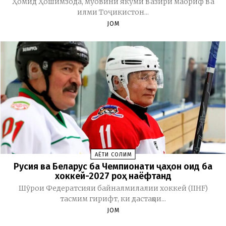
Ҳомид Ҳошимзода, муовини якуми вазири маориф ва
илми Тоҷикистон...
JOM
ҲАЁТИ СОЛИМ
Русия ва Беларус ба Чемпионати ҷаҳон оид ба
хоккей-2027 роҳ наёфтанд
Шӯрои Федератсияи байналмилалии хоккей (IIHF)
тасмим гирифт, ки дастаҳои...
JOM