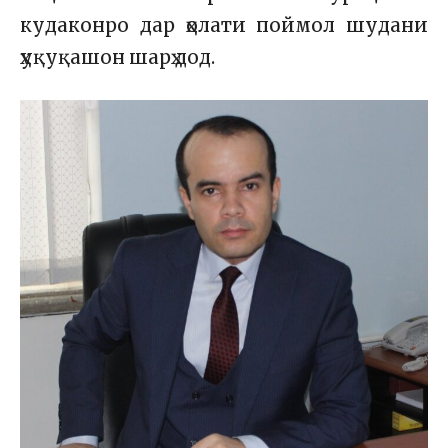
кудаконро дар ҳолати поймол шудани
ҳуқуқашон шарҳ дод.