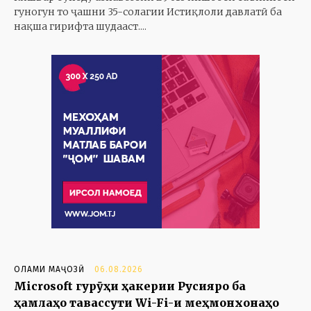
гуногун то ҷашни 35-солагии Истиқлоли давлатӣ ба
нақша гирифта шудааст....
ОЛАМИ МАҶОЗӢ
06.08.2026
Microsoft гурӯҳи ҳакерии Русияро ба
ҳамлаҳо тавассути Wi-Fi-и меҳмонхонаҳо