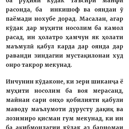
ба руҳияи кӯдак таъсири манфӣ
расонда, ба инкишоф ва ояндаи ӯ
паёмади нохубе дорад. Масалан, агар
кӯдак дар муҳити носолим ба камол
расад, ин ҳолатро ҳамчун як ҳолати
маъмулӣ қабул карда дар оянда дар
раванди зиндагии мустақилонаи худ
онро такрор мекунад.
Инчунин кӯдаконе, ки зери шиканҷа ё
муҳити носолим ба воя мерасанд,
майнаи сари онҳо қобилияти қабули
маводу маълумоти дурусту дақиқ ва
лозимиро қисман гум мекунад, ки ин
ба ақибмондагии кӯдак аз барномаи