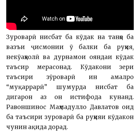
Зуроварӣ нисбат ба кӯдак на танҳо ба
вазъи ҷисмонии ӯ балки ба руҳия,
некӯаҳволӣ ва дурнамои ояндаи кӯдак
таъсир мерасонад. Кӯдакони зери
таъсири зӯроварӣ ин амалро
“муқаррарӣ” шумурда нисбат ба
дигарон аз он истифода кунанд.
Равоншинос Маҳмадулло Давлатов оид
ба таъсири зуроварӣ ба руҳияи кӯдакон
чунин ақида дорад.