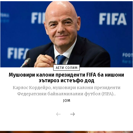
ҲАЁТИ СОЛИМ
Мушовири калони президенти FIFA ба нишони
эътироз истеъфо дод
Карлос Кордейро, мушовири калони президенти
Федератсияи байналмилалии футбол (FIFA)...
JOM