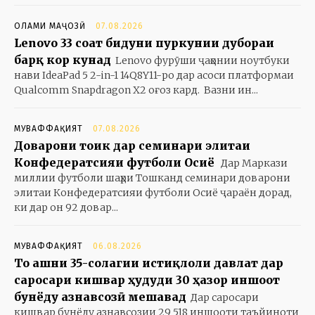
ОЛАМИ МАҶОЗӢ
07.08.2026
Lenovo 33 соат бидуни пуркунии дубораи
барқ кор кунад
Lenovo фурӯши ҷаҳонии ноутбуки
нави IdeaPad 5 2-in-1 14Q8Y11-ро дар асоси платформаи
Qualcomm Snapdragon X2 оғоз кард. Вазни ин...
МУВАФФАҚИЯТ
07.08.2026
Доварони тоҷик дар семинари элитаи
Конфедератсияи футболи Осиё
Дар Маркази
миллии футболи шаҳри Тошканд семинари доварони
элитаи Конфедератсияи футболи Осиё ҷараён дорад,
ки дар он 92 довар...
МУВАФФАҚИЯТ
06.08.2026
То ҷашни 35-солагии истиқлоли давлат дар
саросари кишвар ҳудуди 30 ҳазор иншоот
бунёду азнавсозӣ мешавад
Дар саросари
кишвар бунёду азнавсозии 29 518 иншооти таъйиноти