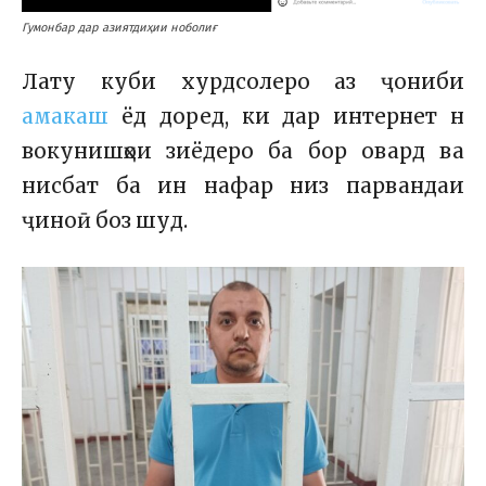
Гумонбар дар азиятдиҳии ноболиғ
Лату куби хурдсолеро аз ҷониби
амакаш
ёд доред, ки дар интернет н
вокунишҳои зиёдеро ба бор овард ва
нисбат ба ин нафар низ парвандаи
ҷиноӣ боз шуд.