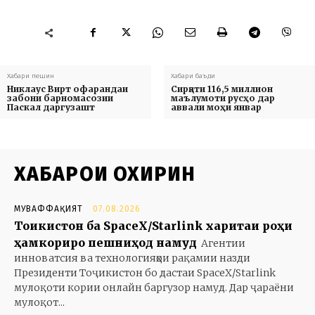
Хабари пешин
Хабари баъди
Никлаус Вирт офарандаи
Сирқати 116,5 миллион
забони барномасозии
маълумоти русҳо дар
Паскал даргузашт
аввали моҳи январ
ХАБАРҲОИ ОХИРИН
МУВАФФАҚИЯТ
07.08.2026
Тоҷикистон ба SpaceX/Starlink харитаи роҳи
ҳамкориро пешниҳод намуд
Агентии
инноватсия ва технологияҳои рақамии назди
Президенти Тоҷикистон бо дастаи SpaceX/Starlink
мулоқоти кории онлайн баргузор намуд. Дар ҷараёни
мулоқот...