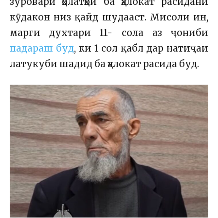
зуроварӣ ҳолатҳои ба ҳалокат расидани
кӯдакон низ қайд шудааст. Мисоли ин,
марги духтари 11- сола аз ҷониби
падараш буд
, ки 1 сол қабл дар натиҷаи
латукуби шадид ба ҳалокат расида буд.