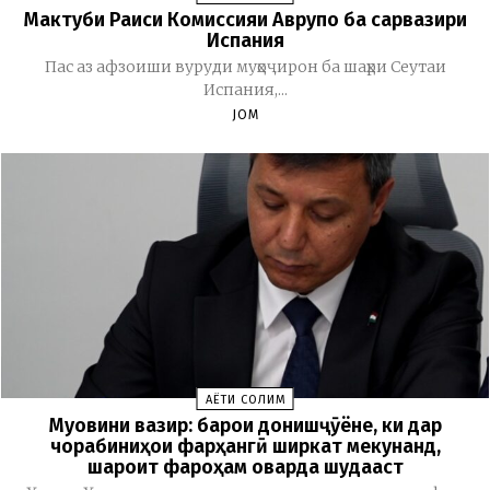
Мактуби Раиси Комиссияи Аврупо ба сарвазири
Испания
Пас аз афзоиши вуруди муҳоҷирон ба шаҳри Сеутаи
Испания,...
JOM
ҲАЁТИ СОЛИМ
Муовини вазир: барои донишҷӯёне, ки дар
чорабиниҳои фарҳангӣ ширкат мекунанд,
шароит фароҳам оварда шудааст