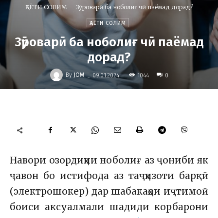
ҲАЁТИ СОЛИМ
Зӯроварӣ ба ноболиғ чӣ паёмад дорад?
ҲАЁТИ СОЛИМ
Зӯроварӣ ба ноболиғ чӣ паёмад
дорад?
-
By
JOM
1044
09.01.2024
0
Навори озордиҳии ноболиғ аз ҷониби як
ҷавон бо истифода аз таҷҳизоти барқӣ
(электрошокер) дар шабакаҳои иҷтимоӣ
боиси аксуалмали шадиди корбарони