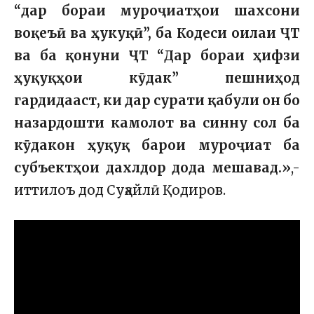
“дар бораи муроҷиатҳои шахсони
воқеъӣ ва ҳукуқӣ”, ба Кодеси оилаи ҶТ
ва ба қонуни ҶТ “Дар бораи ҳифзи
ҳуқуқҳои кӯдак” пешниҳод
гардидааст, ки дар сурати қабули он бо
назардошти камолот ва синну сол ба
кӯдакон ҳуқуқ барои муроҷиат ба
субъектҳои дахлдор дода мешавад.»
,-
иттилоъ дод Суҳайлӣ Қодиров.