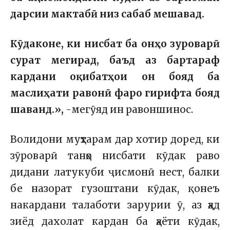
дарсии мактабӣ низ сабаб мешавад.
Кӯдаконе, ки нисбат ба онҳо зуроварӣ
сурат мегирад, баъд аз бартараф
кардани оқибатҳои он бояд ба
маслиҳати равонӣ фаро гирифта бояд
шаванд.»,
-мегӯяд ин равоншинос.
Волидони муҳтарам дар хотир доред, ки
зӯроварӣ танҳо нисбати кӯдак раво
дидани латукуби ҷисмонӣ нест, балки
бе назорат гузоштани кӯдак, қонеъ
накардани талаботи зарурии ӯ, аз ҳад
зиёд дахолат кардан ба ҳаёти кӯдак,