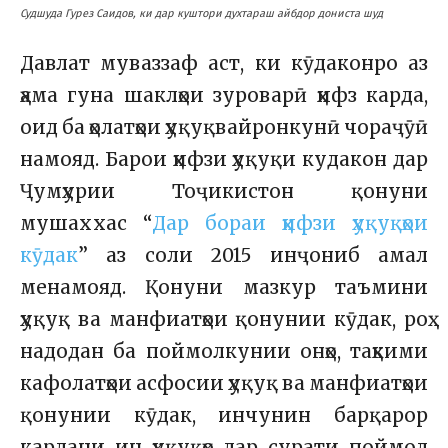
Судшуда Гурез Саидов, ки дар куштори духтараш айбдор дониста шуд
Давлат муваззаф аст, ки кӯдаконро аз
ҳама гуна шаклҳои зуроварӣ ҳифз карда,
оид ба ҳолатҳои ҳуқуқвайронкунӣ чораҷӯӣ
намояд. Барои ҳифзи ҳуқуқи кудакон дар
Ҷумҳурии Тоҷикистон қонуни
мушаххас “
Дар бораи ҳифзи ҳуқуқҳои
кӯдак
” аз соли 2015 инҷониб амал
менамояд. Қонуни мазкур таъмини
ҳуқуқ ва манфиатҳои қонунии кӯдак, роҳ
надодан ба поймолкунии онҳо, таҳкими
кафолатҳои асфосии ҳуқуқ ва манфиатҳои
қонунии кӯдак, инчунин барқарор
кардани ин ҳуқуқҳо дар сурати поймол