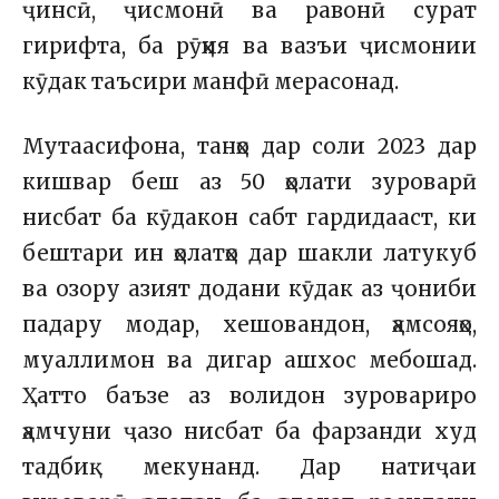
ҷинсӣ, ҷисмонӣ ва равонӣ сурат
гирифта, ба рӯҳия ва вазъи ҷисмонии
кӯдак таъсири манфӣ мерасонад.
Мутаасифона, танҳо дар соли 2023 дар
кишвар беш аз 50 ҳолати зуроварӣ
нисбат ба кӯдакон сабт гардидааст, ки
бештари ин ҳолатҳо дар шакли латукуб
ва озору азият додани кӯдак аз ҷониби
падару модар, хешовандон, ҳамсояҳо,
муаллимон ва дигар ашхос мебошад.
Ҳатто баъзе аз волидон зуровариро
ҳамчуни ҷазо нисбат ба фарзанди худ
тадбиқ мекунанд. Дар натиҷаи