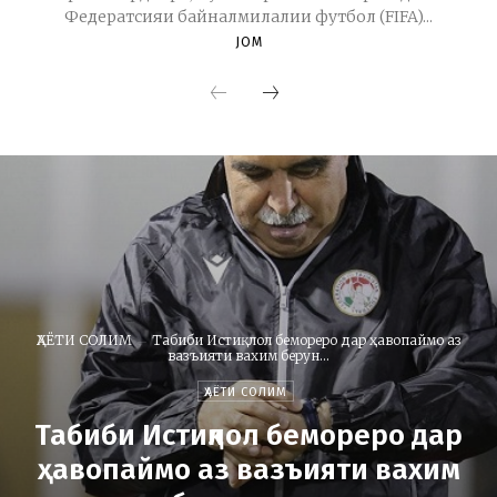
Федератсияи байналмилалии футбол (FIFA)...
JOM