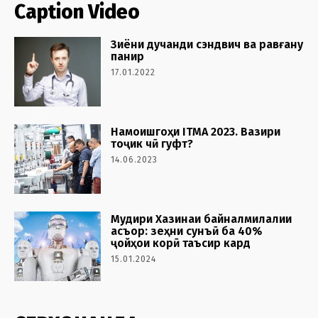
Caption Video
Зиёни дучанди сэндвич ва равғану
панир
17.01.2022
Намоишгоҳи ITMA 2023. Вазири
тоҷик чӣ гуфт?
14.06.2023
Мудири Хазинаи байналмилалии
асъор: зеҳни сунъӣ ба 40%
ҷойҳои корӣ таъсир кард
15.01.2024