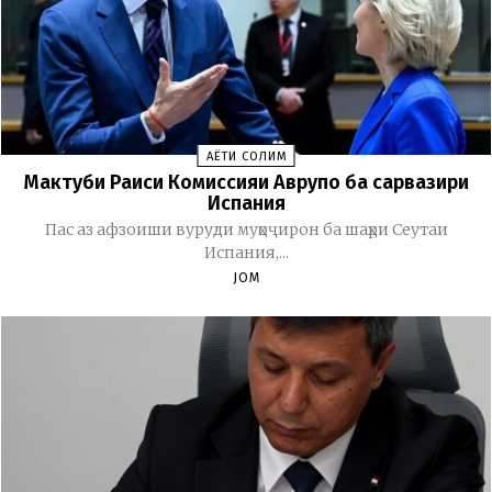
ҲАЁТИ СОЛИМ
Мактуби Раиси Комиссияи Аврупо ба сарвазири
Испания
Пас аз афзоиши вуруди муҳоҷирон ба шаҳри Сеутаи
Испания,...
JOM