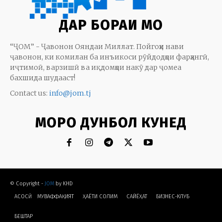
ДАР БОРАИ МО
“ҶОМ” - Ҷавонон Ояндаи Миллат. Пойгоҳи нави
ҷавонон, ки комилан ба инъикоси рӯйдодҳои фарҳангӣ,
иҷтимоӣ, варзишӣ ва иқдомҳои накӯ дар ҷомеа
бахшида шудааст!
Contact us:
info@jom.tj
МОРО ДУНБОЛ КУНЕД
© Copyright -
JOM
by KHD
АСОСӢ
МУВАФФАҚИЯТ
ҲАЁТИ СОЛИМ
CАЙЁҲАТ
БИЗНЕС-КЛУБ
БЕШТАР