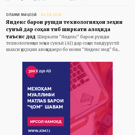
ОЛАМИ МАҶОЗӢ
04.08.2026
Яндекс барои рушди технологияҳои зеҳни
сунъӣ дар соҳаи тиб ширкати алоҳида
таъсис дод
Ширкати "Яндекс" барои рушди
технологияҳои зеҳни сунъӣ (AI) дар соҳаи тандурустӣ
шахси ҳуқуқии алоҳидаеро бо номи "Яндекс мед" ба...