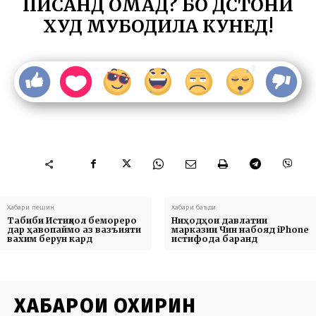
ПИСАНД ОМАД? БО ДӮСТОНИ
ХУД МУБОДИЛА КУНЕД!
Хабари пешин
Хабари баъди
Табиби Истиқлол бемореро
Ниҳодҳои давлатии
дар ҳавопаймо аз вазъияти
марказии Чин набояд iPhone
вахим берун кард
истифода баранд
ХАБАРҲОИ ОХИРИН