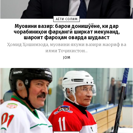
ҲАЁТИ СОЛИМ
Муовини вазир: барои донишҷӯёне, ки дар
чорабиниҳои фарҳангӣ ширкат мекунанд,
шароит фароҳам оварда шудааст
Ҳомид Ҳошимзода, муовини якуми вазири маориф ва
илми Тоҷикистон...
JOM