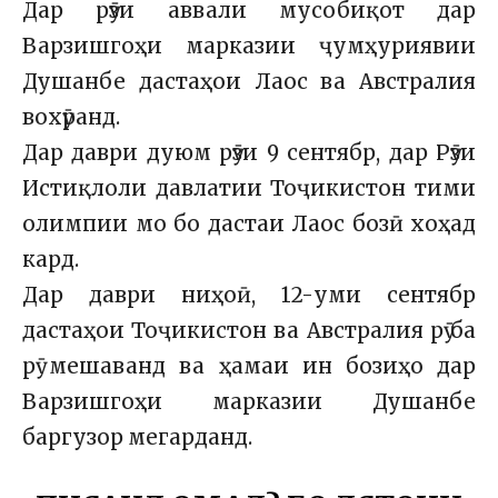
Дар рӯзи аввали мусобиқот дар
Варзишгоҳи марказии ҷумҳуриявии
Душанбе дастаҳои Лаос ва Австралия
вохӯранд.
Дар даври дуюм рӯзи 9 сентябр, дар Рӯзи
Истиқлоли давлатии Тоҷикистон тими
олимпии мо бо дастаи Лаос бозӣ хоҳад
кард.
Дар даври ниҳоӣ, 12-уми сентябр
дастаҳои Тоҷикистон ва Австралия рӯ ба
рӯ мешаванд ва ҳамаи ин бозиҳо дар
Варзишгоҳи марказии Душанбе
баргузор мегарданд.