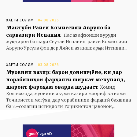
ҲАЁТИ СОЛИМ
04.08.2026
Мактуби Раиси Комиссияи Аврупо ба
сарвазири Испания
Пас аз афзоиши вуруди
муҳоҷирон ба шаҳри Сеутаи Испания, раиси Комиссияи
Аврупо Урсула фон дер Ляйен аз кишварҳои Иттиҳоди...
ҲАЁТИ СОЛИМ
03.08.2026
Муовини вазир: барои донишҷӯёне, ки дар
чорабиниҳои фарҳангӣ ширкат мекунанд,
шароит фароҳам оварда шудааст
Ҳомид
Ҳошимзода, муовини якуми вазири маориф ва илми
Тоҷикистон мегӯяд, дар чорабиниҳои фарҳангӣ бахшида
ба 35-солагии истиқлоли Тоҷикистон ҷавонон,...