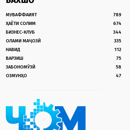
БАХШҲО
МУВАФФАҚИЯТ
789
ҲАЁТИ СОЛИМ
674
БИЗНЕС-КЛУБ
344
ОЛАМИ МАҶОЗӢ
335
НАВИД
112
ВАРЗИШ
75
ЗАБОНОМӮЗӢ
58
ОЗМУНҲО
47