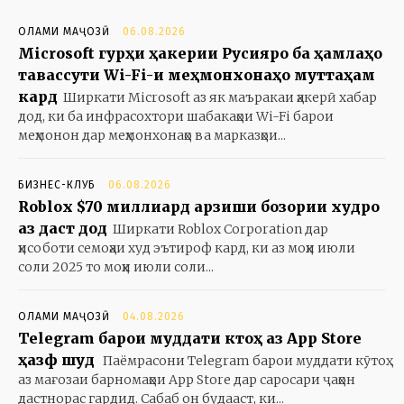
ОЛАМИ МАҶОЗӢ
06.08.2026
Microsoft гурӯҳи ҳакерии Русияро ба ҳамлаҳо
тавассути Wi-Fi-и меҳмонхонаҳо муттаҳам
кард
Ширкати Microsoft аз як маъракаи ҳакерӣ хабар
дод, ки ба инфрасохтори шабакаҳои Wi-Fi барои
меҳмонон дар меҳмонхонаҳо ва марказҳои...
БИЗНЕС-КЛУБ
06.08.2026
Roblox $70 миллиард арзиши бозории худро
аз даст дод
Ширкати Roblox Corporation дар
ҳисоботи семоҳаи худ эътироф кард, ки аз моҳи июли
соли 2025 то моҳи июли соли...
ОЛАМИ МАҶОЗӢ
04.08.2026
Telegram барои муддати кӯтоҳ аз App Store
ҳазф шуд
Паёмрасони Telegram барои муддати кӯтоҳ
аз мағозаи барномаҳои App Store дар саросари ҷаҳон
дастнорас гардид. Сабаб он будааст, ки...