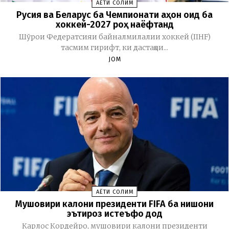
ҲАЁТИ СОЛИМ
Русия ва Беларус ба Чемпионати ҷаҳон оид ба
хоккей-2027 роҳ наёфтанд
Шӯрои Федератсияи байналмилалии хоккей (IIHF)
тасмим гирифт, ки дастаҳои...
JOM
ҲАЁТИ СОЛИМ
Мушовири калони президенти FIFA ба нишони
эътироз истеъфо дод
Карлос Кордейро, мушовири калони президенти