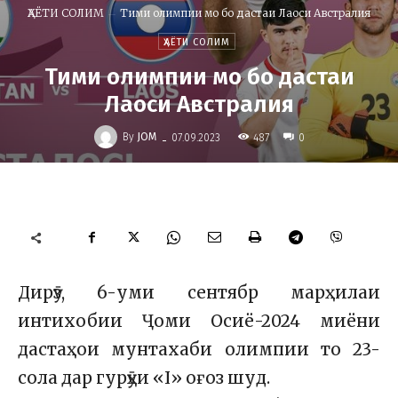
ҲАЁТИ СОЛИМ
Тими олимпии мо бо дастаи Лаоси Австралия
ҲАЁТИ СОЛИМ
Тими олимпии мо бо дастаи
Лаоси Австралия
-
By
JOM
487
07.09.2023
0
Дирӯз, 6-уми сентябр марҳилаи
интихобии Ҷоми Осиё-2024 миёни
дастаҳои мунтахаби олимпии то 23-
сола дар гурӯҳи «I» оғоз шуд.