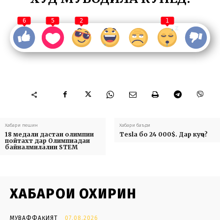
6
5
2
1
Хабари пешин
Хабари баъди
18 медали дастаи олимпии
Tesla бо 24 000$. Дар куҷо?
пойтахт дар Олимпиадаи
байналмилалии STEM
ХАБАРҲОИ ОХИРИН
МУВАФФАҚИЯТ
07.08.2026