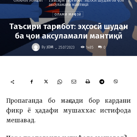
ОЛАМИ МАҶОЗӢ
Таъсири тарғибот: эҳсосӣ шудан ба ҷои
аксуламали мантиқӣ
ОЛАМИ МАҶОЗӢ
Таъсири тарғибот: эҳсосӣ шудан
ба ҷои аксуламали мантиқӣ
-
By
JOM
1485
25.07.2023
0
Пропаганда бо мақсади бор кардани
фикр ё ҳадафи мушаххас истифода
мешавад.