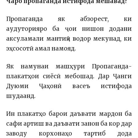
Чаро пропаганда истифода мешавад?
Пропаганда як абзорест, ки
аудуторияро ба ҷои нишон додани
аксуламали мантиқӣ водор мекунад, ки
эҳсосотӣ амал намояд.
Як намунаи машҳури Пропаганда-
плакатҳои сиёсӣ мебошад. Дар Ҷанги
Дуюми Ҷаҳонӣ васеъ истифода
шудаанд.
Ин плакатҳо барои даъвати мардон ба
сафи артиш ва даъвати занон ба кор дар
заводу корхонаҳо тартиб дода