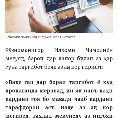
Иттиллоти гуногун дар интернет. Акс аз интернет
Рӯзноманигор Илҳоми Ҷамолиён
мегӯяд, барои дар канор будан аз ҳар
гуна тарғибот бояд аз ақл кор гирифт:
«Вақте гап дар бораи тарғибот ё худ
пропаганда меравад, ин як навъ паҳн
кардани ғоя бо мақсади ҷалб кардани
тарафдорон аст. Вақте аз ақл кор
мегиред, таҳлил мекунеду аз нигоҳи