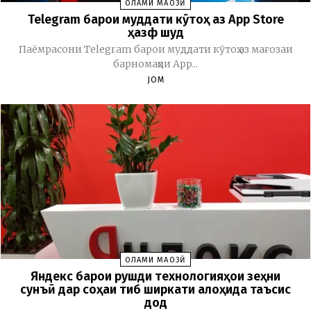
ОЛАМИ МАҶОЗӢ
Telegram барои муддати кӯтоҳ аз App Store
ҳазф шуд
Паёмрасони Telegram барои муддати кӯтоҳ аз мағозаи
барномаҳои App...
JOM
ОЛАМИ МАҶОЗӢ
Яндекс барои рушди технологияҳои зеҳни
сунъӣ дар соҳаи тиб ширкати алоҳида таъсис
дод