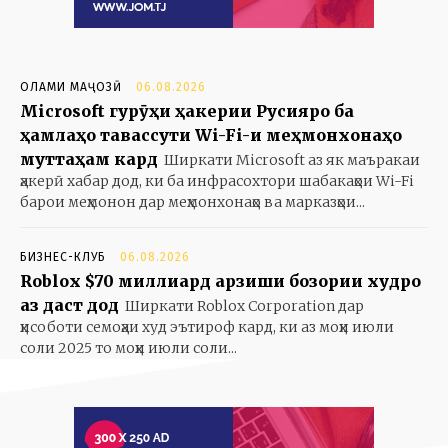
ОЛАМИ МАҶОЗӢ
06.08.2026
Microsoft гурӯҳи ҳакерии Русияро ба
ҳамлаҳо тавассути Wi-Fi-и меҳмонхонаҳо
муттаҳам кард
Ширкати Microsoft аз як маъракаи
ҳакерӣ хабар дод, ки ба инфрасохтори шабакаҳои Wi-Fi
барои меҳмонон дар меҳмонхонаҳо ва марказҳои...
БИЗНЕС-КЛУБ
06.08.2026
Roblox $70 миллиард арзиши бозории худро
аз даст дод
Ширкати Roblox Corporation дар
ҳисоботи семоҳаи худ эътироф кард, ки аз моҳи июли
соли 2025 то моҳи июли соли...