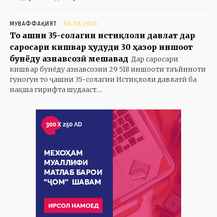
МУВАФФАҚИЯТ
06.08.2026
То ҷашни 35-солагии истиқлоли давлат дар
саросари кишвар ҳудуди 30 ҳазор иншоот
бунёду азнавсозӣ мешавад
Дар саросари
кишвар бунёду азнавсозии 29 518 иншооти таъйиноти
гуногун то ҷашни 35-солагии Истиқлоли давлатӣ ба
нақша гирифта шудааст....