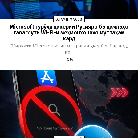
ОЛАМИ МАҶОЗӢ
Microsoft гурӯҳи ҳакерии Русияро ба ҳамлаҳо
тавассути Wi-Fi-и меҳмонхонаҳо муттаҳам
кард
Ширкати Microsoft аз як маъракаи ҳакерӣ хабар дод,
ки...
JOM