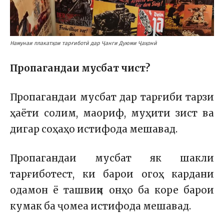
Намунаи плакатҳои тарғиботӣ дар Ҷанги Дуюми Ҷаҳонӣ
Пропагандаи мусбат чист?
Пропагандаи мусбат дар тарғиби тарзи
ҳаёти солим, маориф, муҳити зист ва
дигар соҳаҳо истифода мешавад.
Пропагандаи мусбат як шакли
тарғиботест, ки барои огоҳ кардани
одамон ё ташвиқи онҳо ба коре барои
кумак ба ҷомеа истифода мешавад.