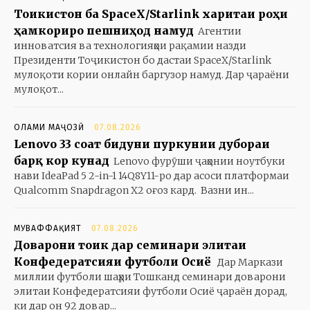
Тоҷикистон ба SpaceX/Starlink харитаи роҳи
ҳамкориро пешниҳод намуд
Агентии
инноватсия ва технологияҳои рақамии назди
Президенти Тоҷикистон бо дастаи SpaceX/Starlink
мулоқоти кории онлайн баргузор намуд. Дар ҷараёни
мулоқот...
ОЛАМИ МАҶОЗӢ
07.08.2026
Lenovo 33 соат бидуни пуркунии дубораи
барқ кор кунад
Lenovo фурӯши ҷаҳонии ноутбуки
нави IdeaPad 5 2-in-1 14Q8Y11-ро дар асоси платформаи
Qualcomm Snapdragon X2 оғоз кард. Вазни ин...
МУВАФФАҚИЯТ
07.08.2026
Доварони тоҷик дар семинари элитаи
Конфедератсияи футболи Осиё
Дар Маркази
миллии футболи шаҳри Тошканд семинари доварони
элитаи Конфедератсияи футболи Осиё ҷараён дорад,
ки дар он 92 довар...