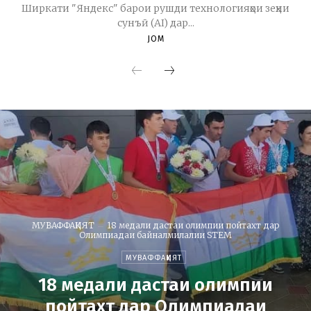
Ширкати "Яндекс" барои рушди технологияҳои зеҳни
сунъӣ (AI) дар...
JOM