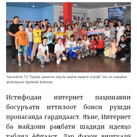
Тарғиботи ТҶ “Гурӯҳи ҷавонон оид ба ҳифзи муҳити атроф”. Акс аз саҳифаи
фейсбукии Нурбибӣ Бобоева
Истифодаи интернет паҳншавии
босуръати иттилоот боиси рушди
пропаганда гардидааст. Яъне, Интернет
ба майдони рақобати шадиди идеяҳо
табдил ёфтааст. Дар фазои виртуалӣ