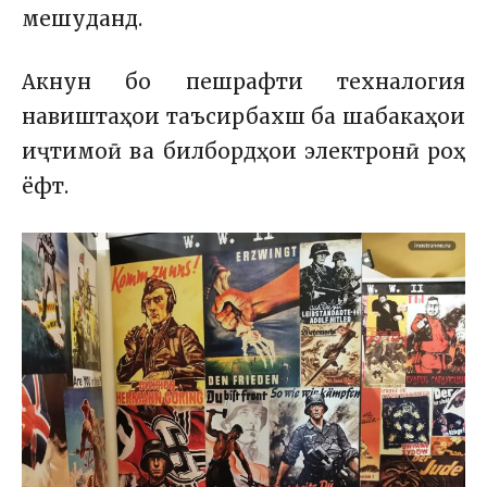
мешуданд.
Акнун бо пешрафти техналогия
навиштаҳои таъсирбахш ба шабакаҳои
иҷтимоӣ ва билбордҳои электронӣ роҳ
ёфт.