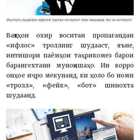
Бештари ақидаҳои ифротӣ тариқи интернет паҳн мешавад. Акс аз интернет
Вақтҳои охир воситаи пропагандаи
«ифлос» троллинг шудааст, яъне,
интишори паёмҳои таҳрикомез барои
барангехтани муноқишаҳо. Ин корро
онҳое иҷро мекунанд, ки ҳоло бо номи
«тролл», «фейк», «бот» шинохта
шудаанд.