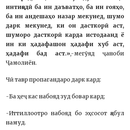
интиқодӣ ба ин даъватҳо, ба ин ғояҳо,
ба ин андешаҳо назар мекунед, шумо
дарк мекунед, ки он дасткорӣ аст,
шуморо дасткорӣ карда истодаанд ё
ин ки ҳадафашон ҳадафи хуб аст,
ҳадафи бад аст.»
,-мегӯяд ҷаноби
Ҷамолиён.
Чӣ тавр пропагандаро дарк кард:
-Ба ҳеҷ кас набояд зуд бовар кард;
-Иттиллоотро набояд бо эҳсосот қабул
намуд.