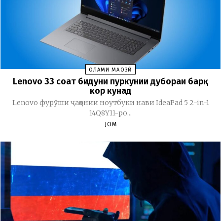
ОЛАМИ МАҶОЗӢ
Lenovo 33 соат бидуни пуркунии дубораи барқ
кор кунад
Lenovo фурӯши ҷаҳонии ноутбуки нави IdeaPad 5 2-in-1
14Q8Y11-ро...
JOM