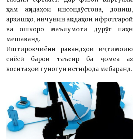
ҳам ақидаҳои инсондӯстона, дониш,
арзишҳо, инчунин ақидаҳои ифротгароӣ
ва ошкоро маълумоти дурӯғ паҳн
мешаванд.
Иштирокчиёни равандҳои иҷтимоию
сиёсӣ барои таъсир ба ҷомеа аз
воситаҳои гуногун истифода мебаранд.