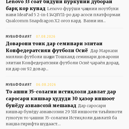
Lenovo 33 соат бидуни пуркунии дубораи
барқ кор кунад
Lenovo фурӯши ҷаҳонии ноутбуки
нави IdeaPad 5 2-in-1 14Q8Y11-ро дар асоси платформаи
Qualcomm Snapdragon X2 оғоз кард. Вазни ин...
МУВАФФАҚИЯТ
07.08.2026
Доварони тоҷик дар семинари элитаи
Конфедератсияи футболи Осиё
Дар Маркази
миллии футболи шаҳри Тошканд семинари доварони
элитаи Конфедератсияи футболи Осиё ҷараён дорад,
ки дар он 92 довар...
МУВАФФАҚИЯТ
06.08.2026
То ҷашни 35-солагии истиқлоли давлат дар
саросари кишвар ҳудуди 30 ҳазор иншоот
бунёду азнавсозӣ мешавад
Дар саросари
кишвар бунёду азнавсозии 29 518 иншооти таъйиноти
гуногун то ҷашни 35-солагии Истиқлоли давлатӣ ба
нақша гирифта шудааст....