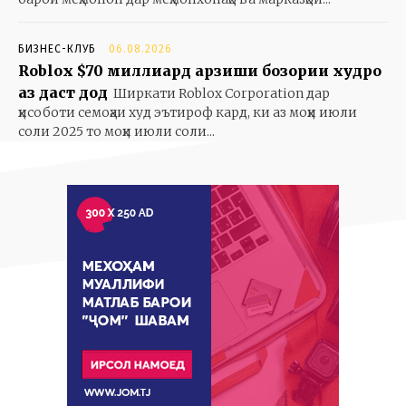
БИЗНЕС-КЛУБ
06.08.2026
Roblox $70 миллиард арзиши бозории худро
аз даст дод
Ширкати Roblox Corporation дар
ҳисоботи семоҳаи худ эътироф кард, ки аз моҳи июли
соли 2025 то моҳи июли соли...