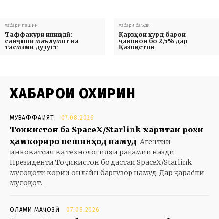
Хабари пешин
Хабари баъди
Таффакури иниқодӣ:
Қарзҳои хурд барои
санҷиши маълумот ва
ҷавонон бо 2,5% дар
тасмими дуруст
Қазоқистон
ХАБАРҲОИ ОХИРИН
МУВАФФАҚИЯТ
07.08.2026
Тоҷикистон ба SpaceX/Starlink харитаи роҳи
ҳамкориро пешниҳод намуд
Агентии
инноватсия ва технологияҳои рақамии назди
Президенти Тоҷикистон бо дастаи SpaceX/Starlink
мулоқоти кории онлайн баргузор намуд. Дар ҷараёни
мулоқот...
ОЛАМИ МАҶОЗӢ
07.08.2026