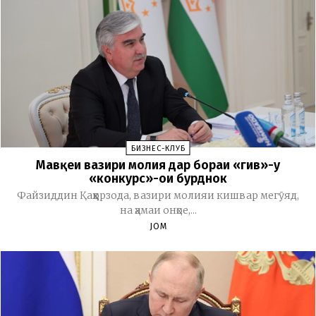
БИЗНЕС-КЛУБ
Мавқеи вазири молия дар бораи «гив»-у
«конкурс»-ҳои бурднок
Файзиддин Қаҳҳорзода, вазири молияи кишвар мегӯяд,
на ҳамаи онҳое,...
JOM