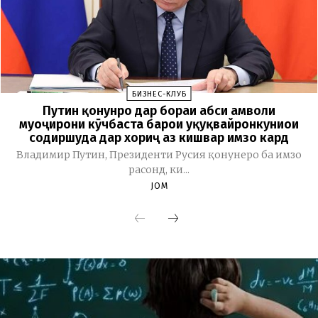
БИЗНЕС-КЛУБ
Путин қонунро дар бораи ҳабси амволи
муҳоҷирони кӯчбаста барои ҳуқуқвайронкуниҳои
содиршуда дар хориҷ аз кишвар имзо кард
Владимир Путин, Президенти Русия қонунеро ба имзо
расонд, ки...
JOM