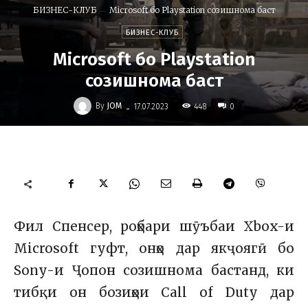
БИЗНЕС-КЛУБ
Microsoft бо Playstation созишнома баст
БИЗНЕС-КЛУБ
Microsoft бо Playstation
созишнома баст
-
By
JOM
448
17.07.2023
0
Фил Спенсер, роҳбари шӯъбаи Xbox-и
Microsoft гуфт, онҳо дар якҷоягӣ бо
Sony-и Ҷопон созишнома бастанд, ки
тибқи он бозиҳои Call of Duty дар