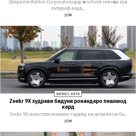
Ширкати Roblox Corporation дар ҳисоботи семоҳаи худ
эътироф кард,...
JOM
БИЗНЕС-КЛУБ
Zeekr 9X худрави бидуни ронандаро пешниҳод
кард
Zeekr 9X нахустин мошине гардид, ки дохили он ба...
JOM