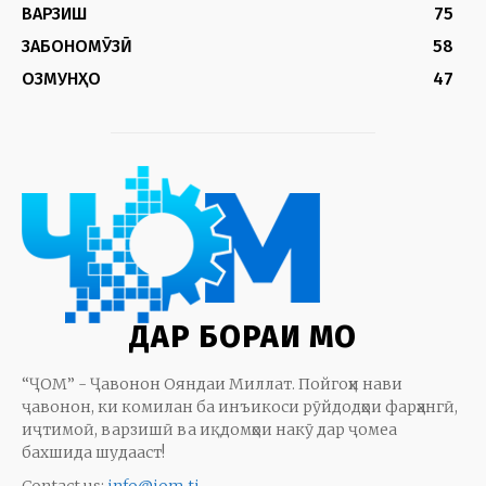
ВАРЗИШ
75
ЗАБОНОМӮЗӢ
58
ОЗМУНҲО
47
ДАР БОРАИ МО
“ҶОМ” - Ҷавонон Ояндаи Миллат. Пойгоҳи нави
ҷавонон, ки комилан ба инъикоси рӯйдодҳои фарҳангӣ,
иҷтимоӣ, варзишӣ ва иқдомҳои накӯ дар ҷомеа
бахшида шудааст!
Contact us:
info@jom.tj