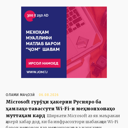
ОЛАМИ МАҶОЗӢ
06.08.2026
Microsoft гурӯҳи ҳакерии Русияро ба
ҳамлаҳо тавассути Wi-Fi-и меҳмонхонаҳо
муттаҳам кард
Ширкати Microsoft аз як маъракаи
ҳакерӣ хабар дод, ки ба инфрасохтори шабакаҳои Wi-Fi
барои меҳмонон дар меҳмонхонаҳо ва марказҳои...