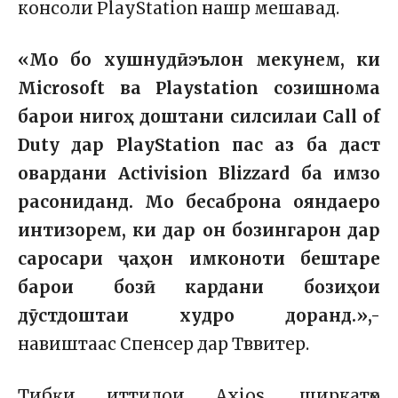
консоли PlayStation нашр мешавад.
«Мо бо хушнудӣ эълон мекунем, ки
Microsoft ва Playstation созишнома
барои нигоҳ доштани силсилаи Call of
Duty дар PlayStation пас аз ба даст
овардани Activision Blizzard ба имзо
расониданд. Мо бесаброна ояндаеро
интизорем, ки дар он бозингарон дар
саросари ҷаҳон имконоти бештаре
барои бозӣ кардани бозиҳои
дӯстдоштаи худро доранд.»,-
навиштаас Спенсер дар Тввитер.
Тибқи иттилои Axios, ширкатҳо