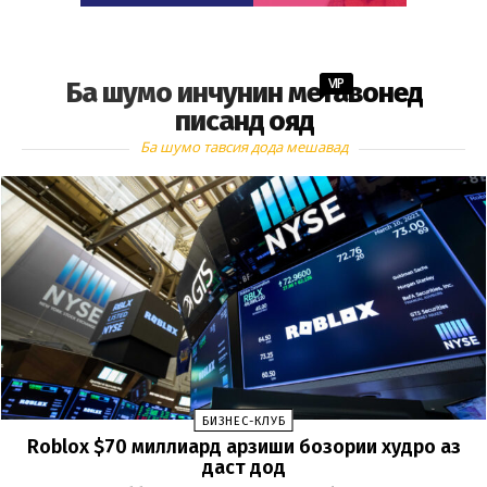
VIP
Ба шумо инчунин метавонед
писанд ояд
Ба шумо тавсия дода мешавад
БИЗНЕС-КЛУБ
Roblox $70 миллиард арзиши бозории худро аз
даст дод