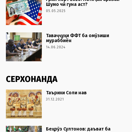
Шумо чӣ гуна аст?
05.05.2025
Таваҷҷуҳи ФФТ ба омӯзиши
мураббиён
14.06.2024
СЕРХОНАНДА
Таърихи Соли нав
31.12.2021
Беҳрӯз Султонов: даъват ба