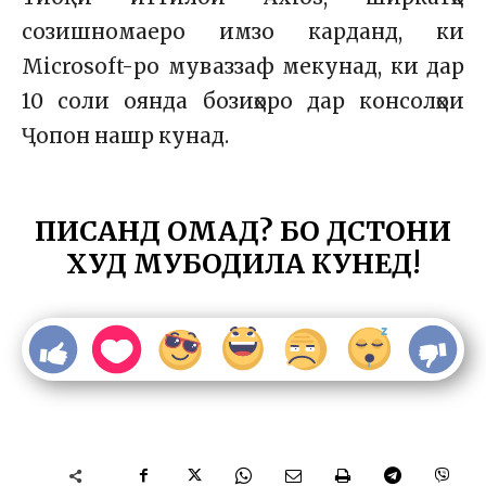
созишномаеро имзо карданд, ки
Microsoft-ро муваззаф мекунад, ки дар
10 соли оянда бозиҳоро дар консолҳои
Ҷопон нашр кунад.
ПИСАНД ОМАД? БО ДӮСТОНИ
ХУД МУБОДИЛА КУНЕД!