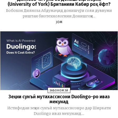
(University of York) Британияи Кабир роҳ ёфт?
Бобохон Дилноза Абдумаҷид донишҷӯи соли дуввуми
риштаи биотехнологияи Донишгоҳи...
JOM
ЗАБОНОМӮЗӢ
Зеҳни сунъӣ мутахассисони Duolingo-ро иваз
мекунад
Истифодаи зеҳни сунъӣ мутахассисонро дар Ширкати
Duolingo иваз мекунанд....