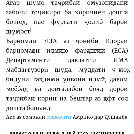
Агар шумо таҷрибаи омӯзонидани
забони тоҷикиро ба хориҷиён дошта
бошед, пас фурсати ҷолиб барои
шумост!
Барномаи FLTA аз ҷониби Идораи
барномаҳои илмию фарҳангии (ECA)
Департаменти давлатии ИМА
маблағгузорӣ шуда, муддати 9-моҳ,
бидуни тақдими унвони илмӣ, давом
меёбад ва довталабон бояд дорои
таҷрибаи кории на бештар аз ҳафт сол
дошта бошанд.
Акс аз сомонаи
сафорати
Амрико дар Душанбе