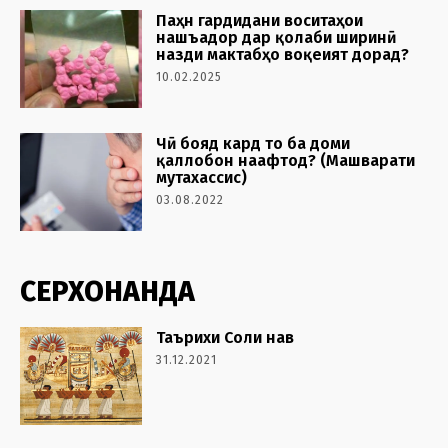
Паҳн гардидани воситаҳои
нашъадор дар қолаби ширинӣ
назди мактабҳо воқеият дорад?
10.02.2025
Чӣ бояд кард то ба доми
қаллобон наафтод? (Машварати
мутахассис)
03.08.2022
СЕРХОНАНДА
Таърихи Соли нав
31.12.2021