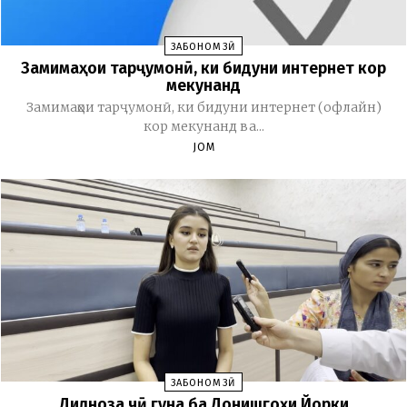
ЗАБОНОМӮЗӢ
Замимаҳои тарҷумонӣ, ки бидуни интернет кор
мекунанд
Замимаҳои тарҷумонӣ, ки бидуни интернет (офлайн)
кор мекунанд ва...
JOM
ЗАБОНОМӮЗӢ
Дилноза чӣ гуна ба Донишгоҳи Йорки