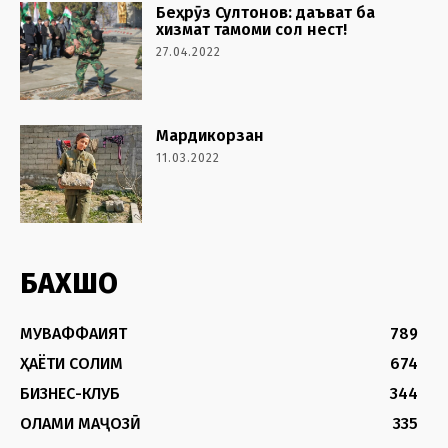
Беҳрӯз Султонов: даъват ба
хизмат тамоми сол нест!
27.04.2022
Мардикорзан
11.03.2022
БАХШҲО
МУВАФФАҚИЯТ
789
ҲАЁТИ СОЛИМ
674
БИЗНЕС-КЛУБ
344
ОЛАМИ МАҶОЗӢ
335