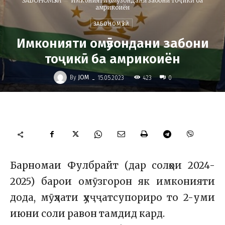
ЗАБОНОМӮЗӢ
Имконияти омӯзондани забони тоҷикӣ ба
амрикоиён
ЗАБОНОМӮЗӢ
Имконияти омӯзондани забони
тоҷикӣ ба амрикоиён
-
By
JOM
423
15.05.2023
0
Барномаи Фулбрайт (дар солҳои 2024-
2025) барои омӯзгорон як имконияти
дода, мӯҳлати ҳуҷҷатсупориро то 2-уми
июни соли равон тамдид кард.