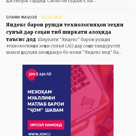
дастнорас гардид. Сабаб он будааст, ки...
ОЛАМИ МАҶОЗӢ
04.08.2026
Яндекс барои рушди технологияҳои зеҳни
сунъӣ дар соҳаи тиб ширкати алоҳида
таъсис дод
Ширкати "Яндекс" барои рушди
технологияҳои зеҳни сунъӣ (AI) дар соҳаи тандурустӣ
шахси ҳуқуқии алоҳидаеро бо номи "Яндекс мед" ба...