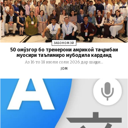
ЗАБОНОМӮЗӢ
50 омӯзгор бо тренерони амрикоӣ таҷрибаи
муосири таълимиро мубодила карданд
Аз 16 то 18 июли соли 2026 дар шаҳри...
JOM