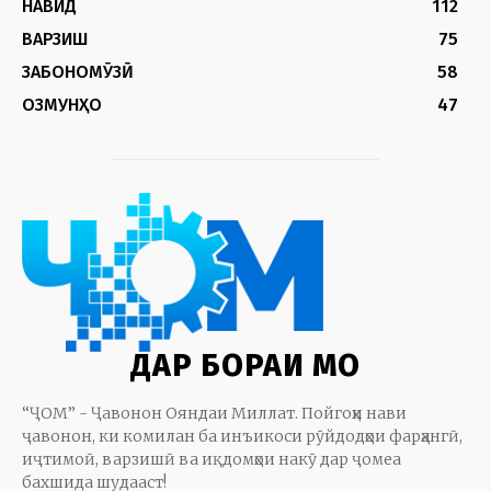
НАВИД
112
ВАРЗИШ
75
ЗАБОНОМӮЗӢ
58
ОЗМУНҲО
47
ДАР БОРАИ МО
“ҶОМ” - Ҷавонон Ояндаи Миллат. Пойгоҳи нави
ҷавонон, ки комилан ба инъикоси рӯйдодҳои фарҳангӣ,
иҷтимоӣ, варзишӣ ва иқдомҳои накӯ дар ҷомеа
бахшида шудааст!