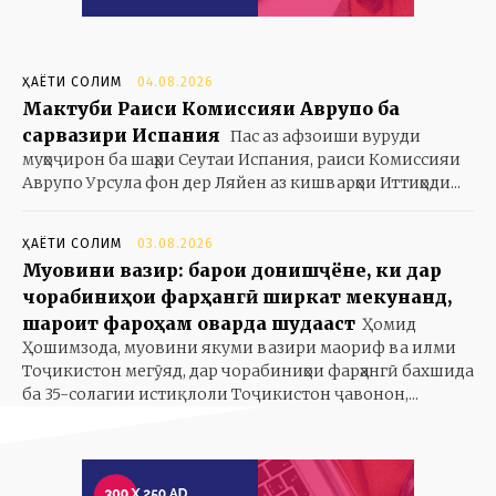
ҲАЁТИ СОЛИМ
04.08.2026
Мактуби Раиси Комиссияи Аврупо ба
сарвазири Испания
Пас аз афзоиши вуруди
муҳоҷирон ба шаҳри Сеутаи Испания, раиси Комиссияи
Аврупо Урсула фон дер Ляйен аз кишварҳои Иттиҳоди...
ҲАЁТИ СОЛИМ
03.08.2026
Муовини вазир: барои донишҷӯёне, ки дар
чорабиниҳои фарҳангӣ ширкат мекунанд,
шароит фароҳам оварда шудааст
Ҳомид
Ҳошимзода, муовини якуми вазири маориф ва илми
Тоҷикистон мегӯяд, дар чорабиниҳои фарҳангӣ бахшида
ба 35-солагии истиқлоли Тоҷикистон ҷавонон,...