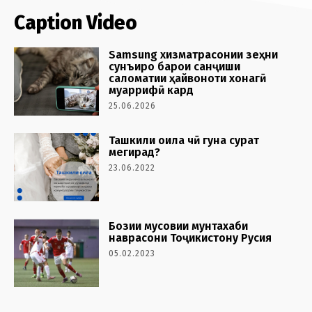
Caption Video
Samsung хизматрасонии зеҳни
сунъиро барои санҷиши
саломатии ҳайвоноти хонагӣ
муаррифӣ кард
25.06.2026
Ташкили оила чӣ гуна сурат
мегирад?
23.06.2022
Бозии мусовии мунтахаби
наврасони Тоҷикистону Русия
05.02.2023