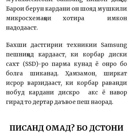
Барои берун кардани он шояд мушкили
микросхемаҳои хотира имкон
надодааст.
Бахши дастгирии техникии Samsung
пешниҳод кардааст, ки корбар диски
сахт (SSD)-ро парма кунад ё онро бо
болға шиканад. Ҳамзамон, ширкат
исрор варзидааст, ки корбар раванди
нобуд кардани дискро акс ё навор
гирад то дертар даъвое пеш наорад.
ПИСАНД ОМАД? БО ДӮСТОНИ