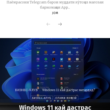
Паёмрасони Telegram барои муддати кӯтоҳ аз мағозаи
барномаҳои App...
JOM