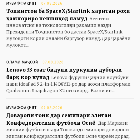
МУВАФФАҚИЯТ
07.08.2026
Тоҷикистон ба SpaceX/Starlink харитаи роҳи
ҳамкориро пешниҳод намуд
Агентии
инноватсия ва технологияҳои рақамии назди
Президенти Тоҷикистон бо дастаи SpaceX/Starlink
мулоқоти кории онлайн баргузор намуд. Дар ҷараёни
мулоқот...
ОЛАМИ МАҶОЗӢ
07.08.2026
Lenovo 33 соат бидуни пуркунии дубораи
барқ кор кунад
Lenovo фурӯши ҷаҳонии ноутбуки
нави IdeaPad 5 2-in-1 14Q8Y11-ро дар асоси платформаи
Qualcomm Snapdragon X2 оғоз кард. Вазни ин...
МУВАФФАҚИЯТ
07.08.2026
Доварони тоҷик дар семинари элитаи
Конфедератсияи футболи Осиё
Дар Маркази
миллии футболи шаҳри Тошканд семинари доварони
элитаи Конфедератсияи футболи Осиё ҷараён дорад,