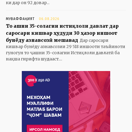
ки дар он 92 довар...
МУВАФФАҚИЯТ
06.08.2026
То ҷашни 35-солагии истиқлоли давлат дар
саросари кишвар ҳудуди 30 ҳазор иншоот
бунёду азнавсозӣ мешавад
Дар саросари
кишвар бунёду азнавсозии 29 518 иншооти таъйиноти
гуногун то ҷашни 35-солагии Истиқлоли давлатӣ ба
нақша гирифта шудааст....