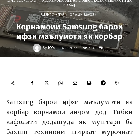
БИЗНЕС-КЛУБ
Корнамоии Samsung барои ҳифзи маълумоти як
корбар
БИЗНЕС-КЛУБ
ОЛАМИ МАҶОЗӢ
Корнамоии Samsung барои
ҳифзи маълумоти як корбар
-
By
JOM
523
24.08.2022
0
Samsung барои ҳифзи маълумоти як
корбар корнамоӣ анҷом дод. Тибқи
кафолати додашуда як муштарӣ ба
бахши техникии ширкат муроҷиат