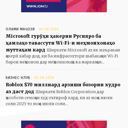
ОЛАМИ МАҶОЗӢ
06.08.2026
Microsoft гурӯҳи ҳакерии Русияро ба
ҳамлаҳо тавассути Wi-Fi-и меҳмонхонаҳо
муттаҳам кард
Ширкати Microsoft аз як маъракаи
ҳакерӣ хабар дод, ки ба инфрасохтори шабакаҳои Wi-Fi
барои меҳмонон дар меҳмонхонаҳо ва марказҳои...
БИЗНЕС-КЛУБ
06.08.2026
Roblox $70 миллиард арзиши бозории худро
аз даст дод
Ширкати Roblox Corporation дар
ҳисоботи семоҳаи худ эътироф кард, ки аз моҳи июли
соли 2025 то моҳи июли соли...