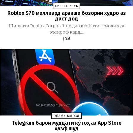
БИЗНЕС-КЛУБ
Roblox $70 миллиард арзиши бозории худро аз
даст дод
Ширкати Roblox Corporation дар ҳисоботи семоҳаи худ
эътироф кард,...
JOM
ОЛАМИ МАҶОЗӢ
Telegram барои муддати кӯтоҳ аз App Store
ҳазф шуд