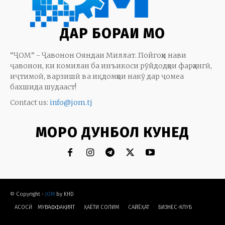
ДАР БОРАИ МО
“ҶОМ” - Ҷавонон Ояндаи Миллат. Пойгоҳи нави
ҷавонон, ки комилан ба инъикоси рӯйдодҳои фарҳангӣ,
иҷтимоӣ, варзишӣ ва иқдомҳои накӯ дар ҷомеа
бахшида шудааст!
Contact us:
info@jom.tj
МОРО ДУНБОЛ КУНЕД
© Copyright -
JOM
by KHD
АСОСӢ
МУВАФФАҚИЯТ
ҲАЁТИ СОЛИМ
CАЙЁҲАТ
БИЗНЕС-КЛУБ