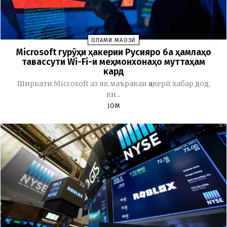
ОЛАМИ МАҶОЗӢ
Microsoft гурӯҳи ҳакерии Русияро ба ҳамлаҳо
тавассути Wi-Fi-и меҳмонхонаҳо муттаҳам
кард
Ширкати Microsoft аз як маъракаи ҳакерӣ хабар дод,
ки...
JOM