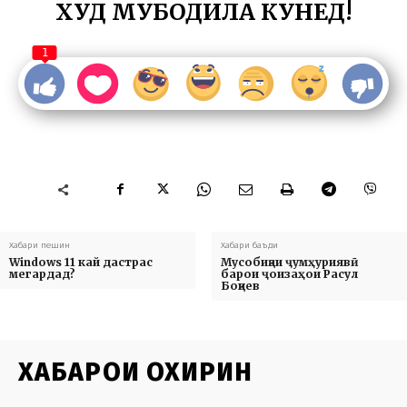
ХУД МУБОДИЛА КУНЕД!
1
Хабари пешин
Хабари баъди
Windows 11 кай дастрас
Мусобиқаи ҷумҳуриявӣ
мегардад?
барои ҷоизаҳои Расул
Боқиев
ХАБАРҲОИ ОХИРИН