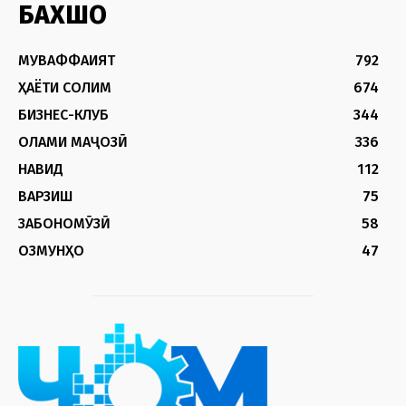
БАХШҲО
МУВАФФАҚИЯТ
792
ҲАЁТИ СОЛИМ
674
БИЗНЕС-КЛУБ
344
ОЛАМИ МАҶОЗӢ
336
НАВИД
112
ВАРЗИШ
75
ЗАБОНОМӮЗӢ
58
ОЗМУНҲО
47