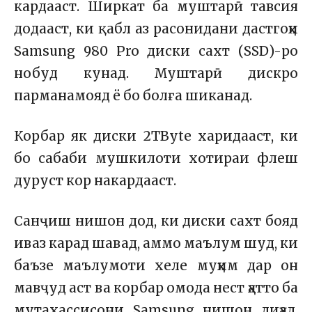
кардааст. Ширкат ба муштарӣ тавсия
додааст, ки қабл аз расонидани дастгоҳи
Samsung 980 Pro диски сахт (SSD)-ро
нобуд кунад. Муштарӣ дискро
парманамояд ё бо болға шиканад.
Корбар як диски 2TByte харидааст, ки
бо сабаби мушкилоти хотираи флеш
дуруст кор накардааст.
Санҷиш нишон дод, ки диски сахт бояд
иваз карад шавад, аммо маълум шуд, ки
баъзе маълумоти хеле муҳим дар он
мавҷуд аст ва корбар омода нест ҳатто ба
мутахассисони Samsung нишон диҳад.