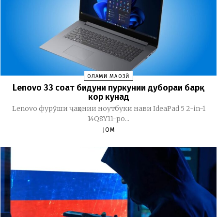
ОЛАМИ МАҶОЗӢ
Lenovo 33 соат бидуни пуркунии дубораи барқ
кор кунад
Lenovo фурӯши ҷаҳонии ноутбуки нави IdeaPad 5 2-in-1
14Q8Y11-ро...
JOM