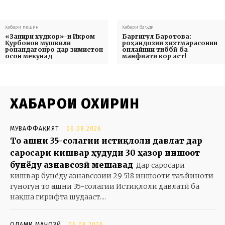
Хабари пешин
Хабари баъди
«Занҷири худкор»-и Икром
Баргигул Баротова:
Қурбонов мушкили
роҳандозии хизтмарасонии
ронандагонро дар зимистон
онлайнии тиббӣ ба
осон мекунад
манфиати кор аст!
ХАБАРҲОИ ОХИРИН
МУВАФФАҚИЯТ
06.08.2026
То ҷашни 35-солагии истиқлоли давлат дар
саросари кишвар ҳудуди 30 ҳазор иншоот
бунёду азнавсозӣ мешавад
Дар саросари
кишвар бунёду азнавсозии 29 518 иншооти таъйиноти
гуногун то ҷашни 35-солагии Истиқлоли давлатӣ ба
нақша гирифта шудааст....
ОЛАМИ МАҶОЗӢ
06.08.2026