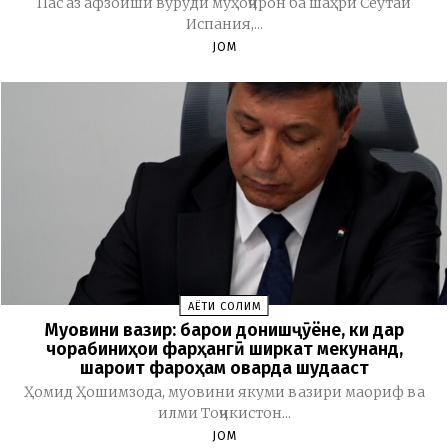
Пас аз афзоиши вуруди муҳоҷирон ба шаҳри Сеутаи
Испания,...
JOM
ҲАЁТИ СОЛИМ
Муовини вазир: барои донишҷӯёне, ки дар
чорабиниҳои фарҳангӣ ширкат мекунанд,
шароит фароҳам оварда шудааст
Ҳомид Ҳошимзода, муовини якуми вазири маориф ва
илми Тоҷикистон...
JOM