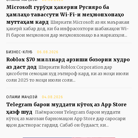
Microsoft гурӯҳи ҳакерии Русияро ба
ҳамлаҳо тавассути Wi-Fi-и меҳмонхонаҳо
муттаҳам кард
Ширкати Microsoft аз як маъракаи
ҳакерӣ хабар дод, ки ба инфрасохтори шабакаҳои Wi-
Fi барои меҳмонон дар меҳмонхонаҳо ва марказҳои...
БИЗНЕС-КЛУБ
06.08.2026
Roblox $70 миллиард арзиши бозории худро
аз даст дод
Ширкати Roblox Corporation дар
ҳисоботи семоҳаи худ эътироф кард, ки аз моҳи июли
соли 2025 то моҳи июли соли...
ОЛАМИ МАҶОЗӢ
04.08.2026
Telegram барои муддати кӯтоҳ аз App Store
ҳазф шуд
Паёмрасони Telegram барои муддати
кӯтоҳ аз мағозаи барномаҳои App Store дар саросари
ҷаҳон дастнорас гардид. Сабаб он будааст, ки...