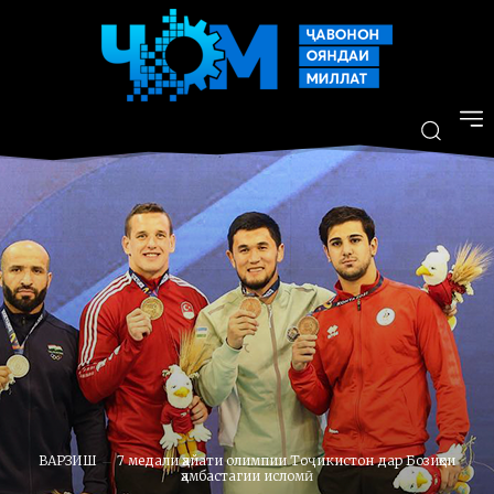
ВАРЗИШ
7 медали ҳайати олимпии Тоҷикистон дар Бозиҳои
ҳамбастагии исломӣ