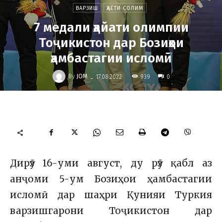
ВАРЗИШ
ҲАЁТИ СОЛИМ
7 медали ҳайати олимпии
Тоҷикистон дар Бозиҳои
ҳамбастагии исломӣ
-
By
JOM
939
17.08.2022
0
Дирӯз 16-уми август, ду рӯз қабл аз
анҷоми 5-ум Бозиҳои ҳамбастагии
исломӣ дар шаҳри Қунияи Туркия
варзишгарони Тоҷикистон дар