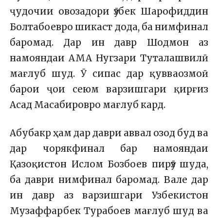
ҷудочии овозадори ӯзбек Шарофиддин
Болтабоевро шикаст дода, ба нимфинал
баромад. Дар ин давр Шодмон аз
намояндаи АМА Нугзари Туталашвилӣ
мағлуб шуд. Ӯ сипас дар қувваозмоӣ
барои ҷои сеюм варзишгари қирғиз
Асад Масабировро мағлуб кард.
Абубакр ҳам дар даври аввал озод буд ва
дар чорякфинал бар намояндаи
Қазоқистон Ислом Бозбоев пирӯз шуда,
ба даври нимфинал баромад. Вале дар
ин давр аз варзишгари Узбекистон
Музаффарбек Турабоев мағлуб шуд ва