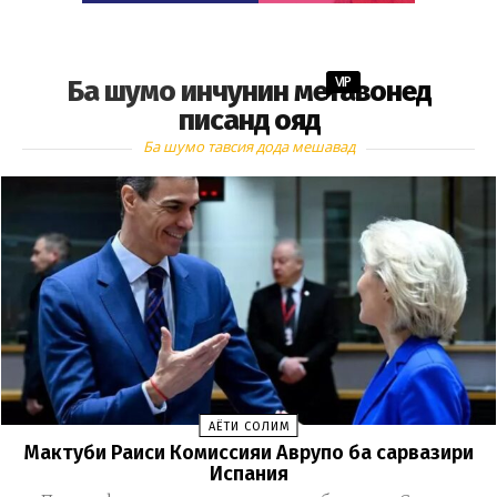
VIP
Ба шумо инчунин метавонед
писанд ояд
Ба шумо тавсия дода мешавад
ҲАЁТИ СОЛИМ
Мактуби Раиси Комиссияи Аврупо ба сарвазири
Испания