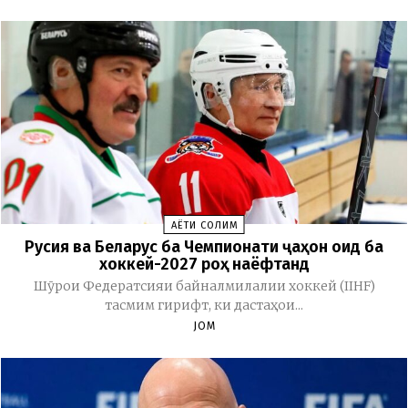
ҲАЁТИ СОЛИМ
Русия ва Беларус ба Чемпионати ҷаҳон оид ба
хоккей-2027 роҳ наёфтанд
Шӯрои Федератсияи байналмилалии хоккей (IIHF)
тасмим гирифт, ки дастаҳои...
JOM