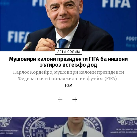
ҲАЁТИ СОЛИМ
Мушовири калони президенти FIFA ба нишони
эътироз истеъфо дод
Карлос Кордейро, мушовири калони президенти
Федератсияи байналмилалии футбол (FIFA)...
JOM