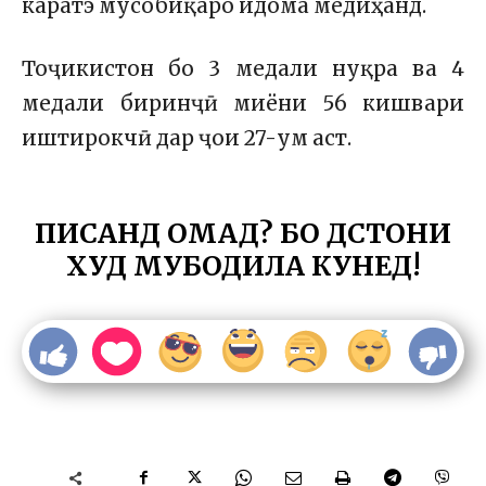
каратэ мусобиқаро идома медиҳанд.
Тоҷикистон бо 3 медали нуқра ва 4
медали биринҷӣ миёни 56 кишвари
иштирокчӣ дар ҷои 27-ум аст.
ПИСАНД ОМАД? БО ДӮСТОНИ
ХУД МУБОДИЛА КУНЕД!