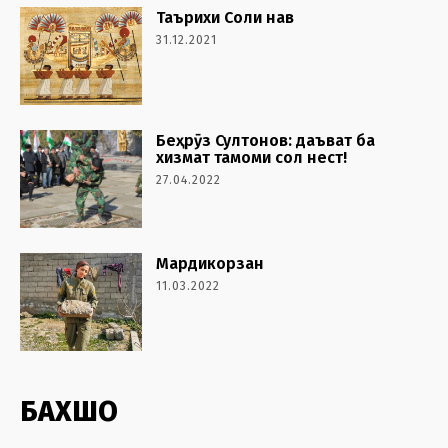
Таърихи Соли нав
31.12.2021
Беҳрӯз Султонов: даъват ба
хизмат тамоми сол нест!
27.04.2022
Мардикорзан
11.03.2022
БАХШҲО