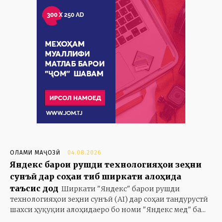
ОЛАМИ МАҶОЗӢ
04.08.2026
Яндекс барои рушди технологияҳои зеҳни
сунъӣ дар соҳаи тиб ширкати алоҳида
таъсис дод
Ширкати "Яндекс" барои рушди
технологияҳои зеҳни сунъӣ (AI) дар соҳаи тандурустӣ
шахси ҳуқуқии алоҳидаеро бо номи "Яндекс мед" ба...