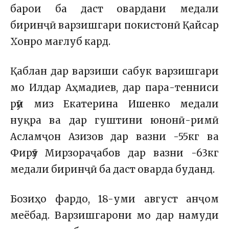
барои ба даст овардани медали
биринҷӣ варзишгари покистонӣ Қайсар
Хонро мағлуб кард.
Қаблан дар варзиши сабук варзишгари
мо Илдар Аҳмадиев, дар пара-тенниси
рӯи миз Екатерина Ишенко медали
нуқра ва дар гуштини юнонӣ-римӣ
Асламҷон Азизов дар вазни -55кг ва
Фирӯз Мирзораҷабов дар вазни -63кг
медали биринҷӣ ба даст оварда буданд.
Бозиҳо фардо, 18-уми август анҷом
меёбад. Варзишгарони мо дар намуди