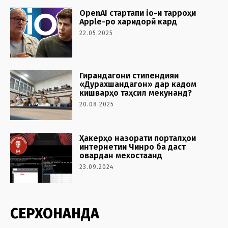
OpenAI стартапи io-и тарроҳи
Apple-ро харидорӣ кард
22.05.2025
Гирандагони стипендияи
«Дурахшандагон» дар кадом
кишварҳо таҳсил мекунанд?
20.08.2025
Ҳакерҳо назорати порталҳои
интернетии Чинро ба даст
овардан мехостаанд
23.09.2024
СЕРХОНАНДА