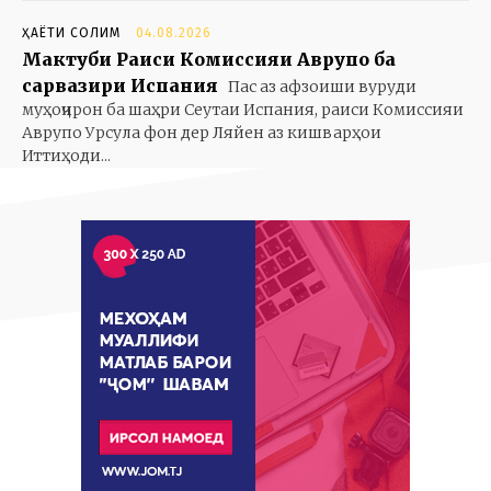
ҲАЁТИ СОЛИМ
04.08.2026
Мактуби Раиси Комиссияи Аврупо ба
сарвазири Испания
Пас аз афзоиши вуруди
муҳоҷирон ба шаҳри Сеутаи Испания, раиси Комиссияи
Аврупо Урсула фон дер Ляйен аз кишварҳои
Иттиҳоди...