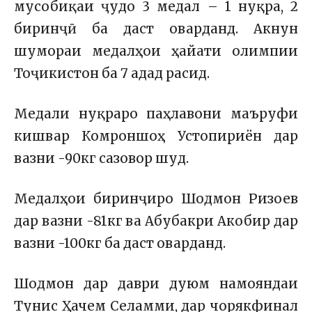
мусобиқаи ҷудо 3 медал – 1 нуқра, 2
биринҷӣ ба даст оварданд. Акнун
шумораи медалҳои ҳайати олимпии
Тоҷикистон ба 7 адад расид.
Медали нуқраро паҳлавони маъруфи
кишвар Комроншоҳ Устопириён дар
вазни -90кг сазовор шуд.
Медалҳои биринҷиро Шодмон Ризоев
дар вазни -81кг ва Абубакри Акобир дар
вазни -100кг ба даст оварданд.
Шодмон дар даври дуюм намояндаи
Тунис Ҳачем Селамми, дар чорякфинал